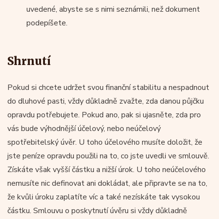
uvedené, abyste se s nimi seznámili, než dokument
podepíšete.
Shrnutí
Pokud si chcete udržet svou finanční stabilitu a nespadnout
do dluhové pasti, vždy důkladně zvažte, zda danou půjčku
opravdu potřebujete. Pokud ano, pak si ujasněte, zda pro
vás bude výhodnější účelový, nebo neúčelový
spotřebitelský úvěr. U toho účelového musíte doložit, že
jste peníze opravdu použili na to, co jste uvedli ve smlouvě.
Získáte však vyšší částku a nižší úrok. U toho neúčelového
nemusíte nic definovat ani dokládat, ale připravte se na to,
že kvůli úroku zaplatíte víc a také nezískáte tak vysokou
částku. Smlouvu o poskytnutí úvěru si vždy důkladně