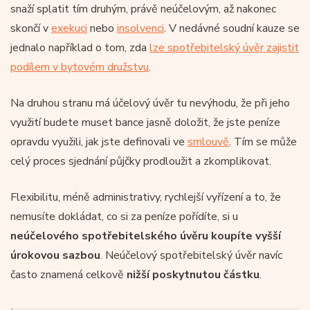
snaží splatit tím druhým, právě neúčelovým, až nakonec
skončí v
exekuci
nebo
insolvenci
. V nedávné soudní kauze se
jednalo například o tom, zda
lze spotřebitelský úvěr zajistit
podílem v bytovém družstvu
.
Na druhou stranu má účelový úvěr tu nevýhodu, že při jeho
využití budete muset bance jasně doložit, že jste peníze
opravdu využili, jak jste definovali ve
smlouvě
. Tím se může
celý proces sjednání půjčky prodloužit a zkomplikovat.
Flexibilitu, méně administrativy, rychlejší vyřízení a to, že
nemusíte dokládat, co si za peníze pořídíte, si u
neúčelového spotřebitelského úvěru koupíte vyšší
úrokovou sazbou
. Neúčelový spotřebitelský úvěr navíc
často znamená celkově
nižší poskytnutou částku
.