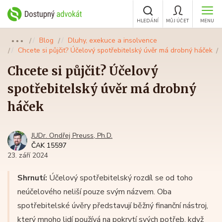
HLEDÁNÍ
MŮJ ÚČET
MENU
Blog
Dluhy, exekuce a insolvence
●●●
Chcete si půjčit? Účelový spotřebitelský úvěr má drobný háček
Chcete si půjčit? Účelový
spotřebitelský úvěr má drobný
háček
JUDr. Ondřej Preuss, Ph.D.
ČAK 15597
23. září 2024
Shrnutí:
Účelový spotřebitelský rozdíl se od toho
neúčelového neliší pouze svým názvem. Oba
spotřebitelské úvěry představují běžný finanční nástroj,
který mnoho lidí používá na pokrytí svých potřeb, když