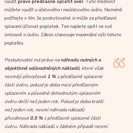
využít
právo předčasně splatit úvěr
. Tuto možnost
můžete využít u účelového i neúčelového úvěru. Nicméně
počítejte s tím, že poskytovatel si může za předčasné
splacení účtovat poplatek. Ten najdete opět ve své
smlouvě o úvěru. Zákon stanovuje maximální výši tohoto
poplatku.
Poskytovatel má právo na
náhradu nutných a
objektivně odůvodněných nákladů
, které však
nesmějí převyšovat
1 %
z předčasně splacené
části úvěru, pokud je doba mezi předčasným
splacením a původně dohodnutým splacením
úvěru delší než jeden rok. Pokud je doba kratší
než jeden rok, nesmí náhrada nákladů
přesáhnout
0,5 %
z předčasně splacené části
úvěru. Náhrada nákladů v žádném případě nesmí