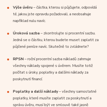
Výše úvěru
– částka, kterou si půjčujete, odpovídá
té, jakou jste opravdu požadovali, a neobsahuje
například nulu navíc.
Úroková sazba
– zkontrolujte si procentní sazbu.
Jedná se o částku, kterou budete muset zaplatit za
půjčené peníze navíc. Skutečně to zvládnete?
RPSN
– roční procentní sazba nákladů zahrnuje
všechny náklady spojené s úvěrem. Musíte totiž
počítat s úroky, poplatky a dalšími náklady za
poskytnutí financí.
Poplatky a další náklady
– všechny samostatné
poplatky, které musíte zaplatit za poskytnutí a
správu úvěru, musí být ve smlouvě také jasně