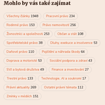
Mohlo by vás také zajímat
Všechny články
1948
Pracovní právo
234
Rodinné právo
153
Právo nemovitostí
256
Živnostníci a společnosti
253
Občan a stát
108
Spotřebitelské právo
38
Dluhy, exekuce a insolvence
53
Daňové právo
110
Pojištění a náhrada škody
64
Doprava a motoristé
53
Sociální podpora a zdraví
43
SVJ a bytová družstva
49
Finance a investování
27
Trestní právo
133
Technologie, AI a soukromí
17
Právní aktuality
269
Ostatní právní témata
112
Zmínky v médiích
151