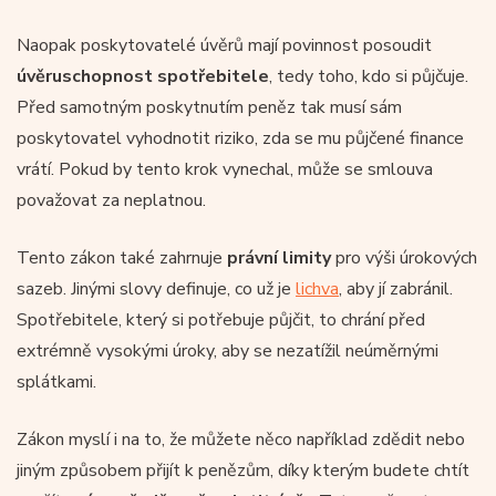
Naopak poskytovatelé úvěrů mají povinnost posoudit
úvěruschopnost spotřebitele
, tedy toho, kdo si půjčuje.
Před samotným poskytnutím peněz tak musí sám
poskytovatel vyhodnotit riziko, zda se mu půjčené finance
vrátí. Pokud by tento krok vynechal, může se smlouva
považovat za neplatnou.
Tento zákon také zahrnuje
právní limity
pro výši úrokových
sazeb. Jinými slovy definuje, co už je
lichva
, aby jí zabránil.
Spotřebitele, který si potřebuje půjčit, to chrání před
extrémně vysokými úroky, aby se nezatížil neúměrnými
splátkami.
Zákon myslí i na to, že můžete něco například zdědit nebo
jiným způsobem přijít k penězům, díky kterým budete chtít