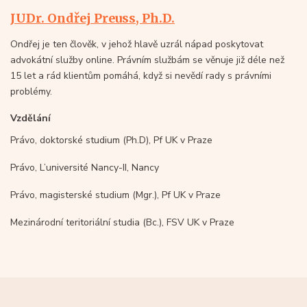
JUDr. Ondřej Preuss, Ph.D.
Ondřej je ten člověk, v jehož hlavě uzrál nápad poskytovat
advokátní služby online. Právním službám se věnuje již déle než
15 let a rád klientům pomáhá, když si nevědí rady s právními
problémy.
Vzdělání
Právo, doktorské studium (Ph.D), Pf UK v Praze
Právo, L’université Nancy-II, Nancy
Právo, magisterské studium (Mgr.), Pf UK v Praze
Mezinárodní teritoriální studia (Bc.), FSV UK v Praze