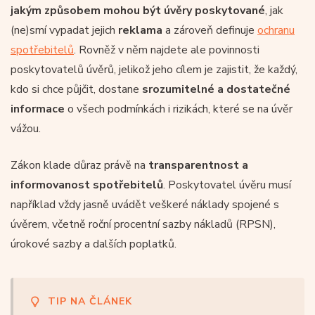
jakým způsobem mohou být úvěry poskytované
, jak
(ne)smí vypadat jejich
reklama
a zároveň definuje
ochranu
spotřebitelů
. Rovněž v něm najdete ale povinnosti
poskytovatelů úvěrů, jelikož jeho cílem je zajistit, že každý,
kdo si chce půjčit, dostane
srozumitelné a dostatečné
informace
o všech podmínkách i rizikách, které se na úvěr
vážou.
Zákon klade důraz právě na
transparentnost a
informovanost spotřebitelů
. Poskytovatel úvěru musí
například vždy jasně uvádět veškeré náklady spojené s
úvěrem, včetně roční procentní sazby nákladů (RPSN),
úrokové sazby a dalších poplatků.
TIP NA ČLÁNEK