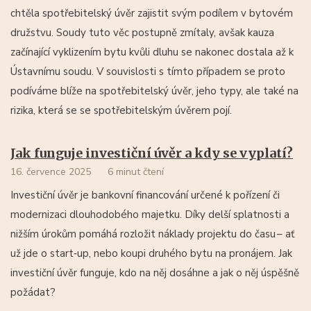
chtěla spotřebitelský úvěr zajistit svým podílem v bytovém
družstvu. Soudy tuto věc postupně zmítaly, avšak kauza
začínající vyklizením bytu kvůli dluhu se nakonec dostala až k
Ústavnímu soudu. V souvislosti s tímto případem se proto
podíváme blíže na spotřebitelský úvěr, jeho typy, ale také na
rizika, která se se spotřebitelským úvěrem pojí.
Jak funguje investiční úvěr a kdy se vyplatí?
16. července 2025
6 minut čtení
Investiční úvěr je bankovní financování určené k pořízení či
modernizaci dlouhodobého majetku. Díky delší splatnosti a
nižším úrokům pomáhá rozložit náklady projektu do času –⁠ ať
už jde o start‑up, nebo koupi druhého bytu na pronájem. Jak
investiční úvěr funguje, kdo na něj dosáhne a jak o něj úspěšně
požádat?