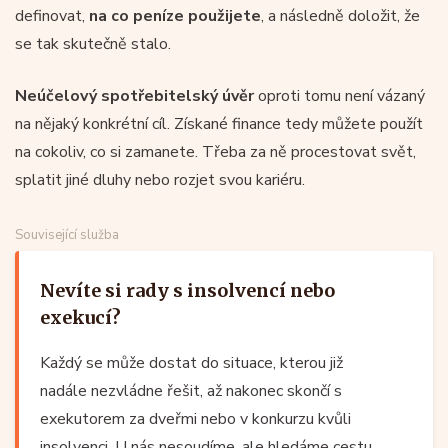
definovat,
na co peníze použijete
, a následně doložit, že
se tak skutečně stalo.
Neúčelový spotřebitelský úvěr
oproti tomu není vázaný
na nějaký konkrétní cíl. Získané finance tedy můžete použít
na cokoliv, co si zamanete. Třeba za ně procestovat svět,
splatit jiné dluhy nebo rozjet svou kariéru.
Související služba
Nevíte si rady s insolvencí nebo
exekucí?
Každý se může dostat do situace, kterou již
nadále nezvládne řešit, až nakonec skončí s
exekutorem za dveřmi nebo v konkurzu kvůli
insolvenci. U nás nesoudíme, ale hledáme cestu,