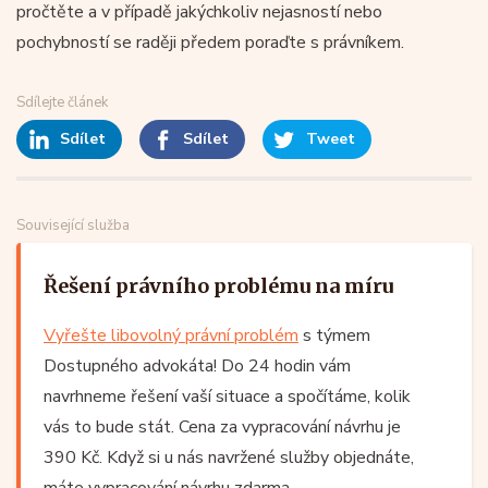
pročtěte a v případě jakýchkoliv nejasností nebo
pochybností se raději předem poraďte s právníkem.
Sdílejte článek
Sdílet
Sdílet
Tweet
Související služba
Řešení právního problému na míru
Vyřešte libovolný právní problém
s týmem
Dostupného advokáta! Do 24 hodin vám
navrhneme řešení vaší situace a spočítáme, kolik
vás to bude stát. Cena za vypracování návrhu je
390 Kč. Když si u nás navržené služby objednáte,
máte vypracování návrhu zdarma.