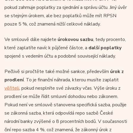
pokud zahrnuje poplatky za sjednání a správu účtu. Jiný úvěr
se stejným úrokem, ale bez poplatků může mít RPSN
pouze 5 %, což znamená nižší celkové náklady.
Ve smlouvě dále najdete
úrokovou sazbu
, tedy procento,
které zaplatíte navíc k půjčené částce, a
další poplatky
spojené s vedením účtu a podobné související náklady.
Pečlivě si pročtěte také možné sankce, především
úrok z
prodlení
. To je finanční náhrada, kterou musíte zaplatit
věřiteli
, pokud nesplníte své závazky včas. Výše úroku z
prodlení se může řídit smluvní dohodou nebo zákonem.
Pokud není ve smlouvě stanovena specifická sazba, použije
se zákonná sazba, která odpovídá repo sazbě České
národní banky zvýšené o 8 procentních bodů. V současnosti
činí repo sazba 4 %, což znamená, že zákonný úrok z