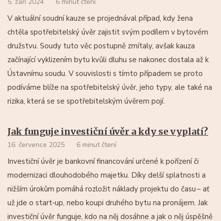
5. září 2024
6 minut čtení
V aktuální soudní kauze se projednával případ, kdy žena
chtěla spotřebitelský úvěr zajistit svým podílem v bytovém
družstvu. Soudy tuto věc postupně zmítaly, avšak kauza
začínající vyklizením bytu kvůli dluhu se nakonec dostala až k
Ústavnímu soudu. V souvislosti s tímto případem se proto
podíváme blíže na spotřebitelský úvěr, jeho typy, ale také na
rizika, která se se spotřebitelským úvěrem pojí.
Jak funguje investiční úvěr a kdy se vyplatí?
16. července 2025
6 minut čtení
Investiční úvěr je bankovní financování určené k pořízení či
modernizaci dlouhodobého majetku. Díky delší splatnosti a
nižším úrokům pomáhá rozložit náklady projektu do času –⁠ ať
už jde o start‑up, nebo koupi druhého bytu na pronájem. Jak
investiční úvěr funguje, kdo na něj dosáhne a jak o něj úspěšně