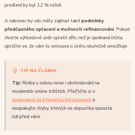
prodlení by byl 12 % ročně.
A nakonec by vás měly zajímat také
podmínky
předčasného splacení a možnosti refinancování
. Pokud
chcete výhledově úvěr splatit dřív, než je sjednaná lhůta,
ujistěte se, že vám to smlouva o úvěru skutečně umožňuje.
TIP NA ČLÁNEK
Tip:
Rizika s sebou nese i obchodování na
moderních online tržištích. Přečtěte si o
podvodech na internetových bazarech
a
neopakujte chyby, kterých se dopustila spousta
lidí před vámi.