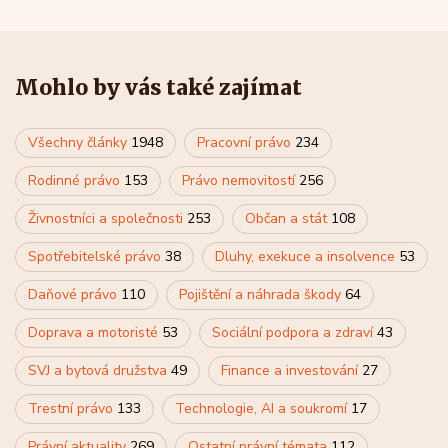
Mohlo by vás také zajímat
Všechny články
1948
Pracovní právo
234
Rodinné právo
153
Právo nemovitostí
256
Živnostníci a společnosti
253
Občan a stát
108
Spotřebitelské právo
38
Dluhy, exekuce a insolvence
53
Daňové právo
110
Pojištění a náhrada škody
64
Doprava a motoristé
53
Sociální podpora a zdraví
43
SVJ a bytová družstva
49
Finance a investování
27
Trestní právo
133
Technologie, AI a soukromí
17
Právní aktuality
269
Ostatní právní témata
112