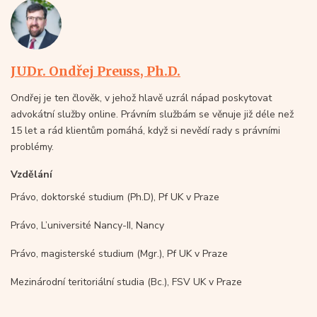
JUDr. Ondřej Preuss, Ph.D.
Ondřej je ten člověk, v jehož hlavě uzrál nápad poskytovat
advokátní služby online. Právním službám se věnuje již déle než
15 let a rád klientům pomáhá, když si nevědí rady s právními
problémy.
Vzdělání
Právo, doktorské studium (Ph.D), Pf UK v Praze
Právo, L’université Nancy-II, Nancy
Právo, magisterské studium (Mgr.), Pf UK v Praze
Mezinárodní teritoriální studia (Bc.), FSV UK v Praze