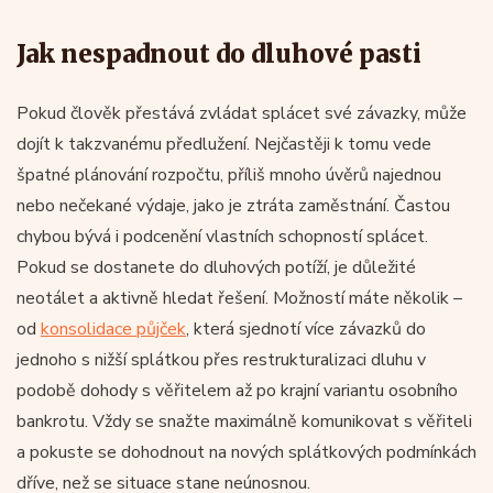
Jak nespadnout do dluhové pasti
Pokud člověk přestává zvládat splácet své závazky, může
dojít k takzvanému předlužení. Nejčastěji k tomu vede
špatné plánování rozpočtu, příliš mnoho úvěrů najednou
nebo nečekané výdaje, jako je ztráta zaměstnání. Častou
chybou bývá i podcenění vlastních schopností splácet.
Pokud se dostanete do dluhových potíží, je důležité
neotálet a aktivně hledat řešení. Možností máte několik –
od
konsolidace půjček
, která sjednotí více závazků do
jednoho s nižší splátkou přes restrukturalizaci dluhu v
podobě dohody s věřitelem až po krajní variantu osobního
bankrotu. Vždy se snažte maximálně komunikovat s věřiteli
a pokuste se dohodnout na nových splátkových podmínkách
dříve, než se situace stane neúnosnou.