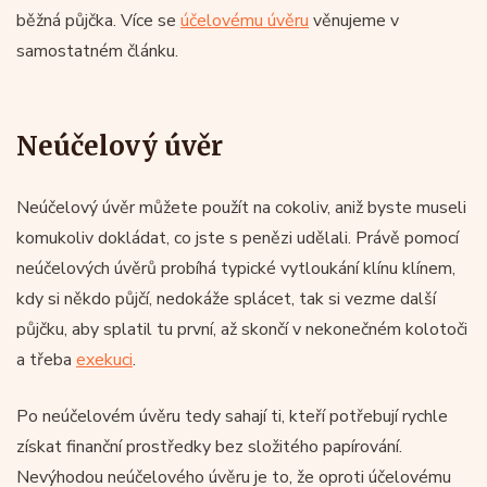
běžná půjčka. Více se
účelovému úvěru
věnujeme v
samostatném článku.
Neúčelový úvěr
Neúčelový úvěr můžete použít na cokoliv, aniž byste museli
komukoliv dokládat, co jste s penězi udělali. Právě pomocí
neúčelových úvěrů probíhá typické vytloukání klínu klínem,
kdy si někdo půjčí, nedokáže splácet, tak si vezme další
půjčku, aby splatil tu první, až skončí v nekonečném kolotoči
a třeba
exekuci
.
Po neúčelovém úvěru tedy sahají ti, kteří potřebují rychle
získat finanční prostředky bez složitého papírování.
Nevýhodou neúčelového úvěru je to, že oproti účelovému