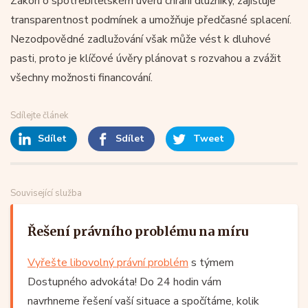
Zákon o spotřebitelském úvěru chrání dlužníky, zajišťuje
transparentnost podmínek a umožňuje předčasné splacení.
Nezodpovědné zadlužování však může vést k dluhové
pasti, proto je klíčové úvěry plánovat s rozvahou a zvážit
všechny možnosti financování.
Sdílejte článek
Sdílet
Sdílet
Tweet
Související služba
Řešení právního problému na míru
Vyřešte libovolný právní problém
s týmem
Dostupného advokáta! Do 24 hodin vám
navrhneme řešení vaší situace a spočítáme, kolik