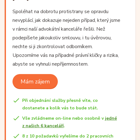
Spoléhat na dobrotu protistrany se opravdu
nevyplácí, jak dokazuje nejeden případ, který jsme
v rámci naší advokátní kanceláře řešili. Než
podepíšete jakoukoliv smlouvu, i tu úvěrovou,
nechte si ji zkontrolovat odborníkem.
Upozorníme vás na případné právní kličky a rizika,
abyste se vyhnuli nepříjemnostem.
Mám zájem
Při objednání služby přesně víte, co
dostanete a kolik vás to bude stát.
Vše zvládneme on-line nebo osobně v
jedné
z našich 6 kanceláří
.
8 z 10 požadavků vyřešíme do 2 pracovních