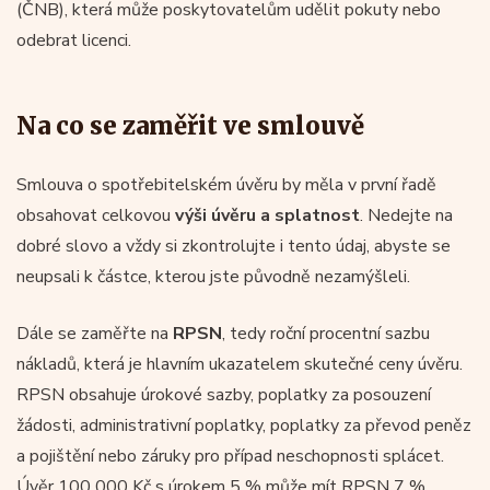
(ČNB), která může poskytovatelům udělit pokuty nebo
odebrat licenci.
Na co se zaměřit ve smlouvě
Smlouva o spotřebitelském úvěru by měla v první řadě
obsahovat celkovou
výši úvěru a splatnost
. Nedejte na
dobré slovo a vždy si zkontrolujte i tento údaj, abyste se
neupsali k částce, kterou jste původně nezamýšleli.
Dále se zaměřte na
RPSN
, tedy roční procentní sazbu
nákladů, která je hlavním ukazatelem skutečné ceny úvěru.
RPSN obsahuje úrokové sazby, poplatky za posouzení
žádosti, administrativní poplatky, poplatky za převod peněz
a pojištění nebo záruky pro případ neschopnosti splácet.
Úvěr 100 000 Kč s úrokem 5 % může mít RPSN 7 %,