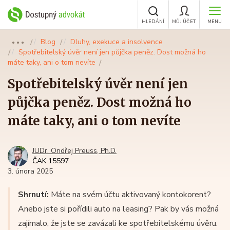
HLEDÁNÍ
MŮJ ÚČET
MENU
Blog
Dluhy, exekuce a insolvence
●●●
Spotřebitelský úvěr není jen půjčka peněz. Dost možná ho
máte taky, ani o tom nevíte
Spotřebitelský úvěr není jen
půjčka peněz. Dost možná ho
máte taky, ani o tom nevíte
JUDr. Ondřej Preuss, Ph.D.
ČAK 15597
3. února 2025
Shrnutí:
Máte na svém účtu aktivovaný kontokorent?
Anebo jste si pořídili auto na leasing? Pak by vás možná
zajímalo, že jste se zavázali ke spotřebitelskému úvěru.