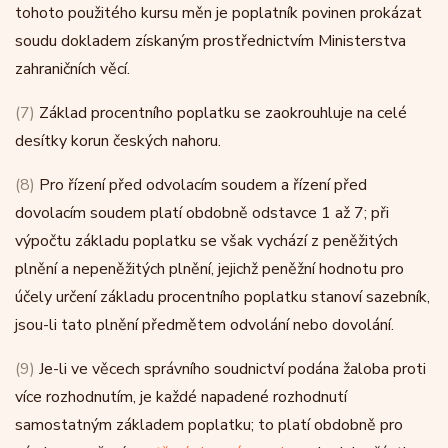
tohoto použitého kursu měn je poplatník povinen prokázat
soudu dokladem získaným prostřednictvím Ministerstva
zahraničních věcí.
(7)
Základ procentního poplatku se zaokrouhluje na celé
desítky korun českých nahoru.
(8)
Pro řízení před odvolacím soudem a řízení před
dovolacím soudem platí obdobně odstavce 1 až 7; při
výpočtu základu poplatku se však vychází z peněžitých
plnění a nepeněžitých plnění, jejichž peněžní hodnotu pro
účely určení základu procentního poplatku stanoví sazebník,
jsou-li tato plnění předmětem odvolání nebo dovolání.
(9)
Je-li ve věcech správního soudnictví podána žaloba proti
více rozhodnutím, je každé napadené rozhodnutí
samostatným základem poplatku; to platí obdobně pro