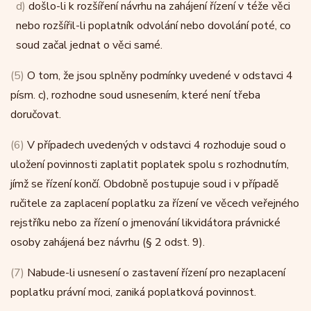
d)
došlo-li k rozšíření návrhu na zahájení řízení v téže věci
nebo rozšířil-li poplatník odvolání nebo dovolání poté, co
soud začal jednat o věci samé.
(5)
O tom, že jsou splněny podmínky uvedené v odstavci 4
písm. c), rozhodne soud usnesením, které není třeba
doručovat.
(6)
V případech uvedených v odstavci 4 rozhoduje soud o
uložení povinnosti zaplatit poplatek spolu s rozhodnutím,
jímž se řízení končí. Obdobně postupuje soud i v případě
ručitele za zaplacení poplatku za řízení ve věcech veřejného
rejstříku nebo za řízení o jmenování likvidátora právnické
osoby zahájená bez návrhu (§ 2 odst. 9).
(7)
Nabude-li usnesení o zastavení řízení pro nezaplacení
poplatku právní moci, zaniká poplatková povinnost.