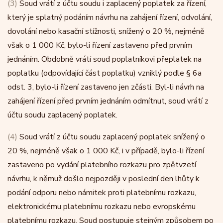
(3)
Soud vrátí z účtu soudu i zaplacený poplatek za řízení,
který je splatný podáním návrhu na zahájení řízení, odvolání,
dovolání nebo kasační stížnosti, snížený o 20 %, nejméně
však o 1 000 Kč, bylo-li řízení zastaveno před prvním
jednáním. Obdobně vrátí soud poplatníkovi přeplatek na
poplatku (odpovídající část poplatku) vzniklý podle § 6a
odst. 3, bylo-li řízení zastaveno jen zčásti. Byl-li návrh na
zahájení řízení před prvním jednáním odmítnut, soud vrátí z
účtu soudu zaplacený poplatek.
(4)
Soud vrátí z účtu soudu zaplacený poplatek snížený o
20 %, nejméně však o 1 000 Kč, i v případě, bylo-li řízení
zastaveno po vydání platebního rozkazu pro zpětvzetí
návrhu, k němuž došlo nejpozději v poslední den lhůty k
podání odporu nebo námitek proti platebnímu rozkazu,
elektronickému platebnímu rozkazu nebo evropskému
platebnímu rozkazu. Soud postupuje stejným způsobem po