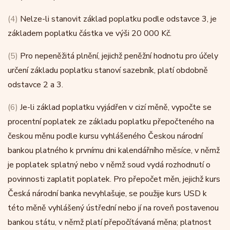
(4)
Nelze-li stanovit základ poplatku podle odstavce 3, je
základem poplatku částka ve výši 20 000 Kč.
(5)
Pro nepeněžitá plnění, jejichž peněžní hodnotu pro účely
určení základu poplatku stanoví sazebník, platí obdobně
odstavce 2 a 3.
(6)
Je-li základ poplatku vyjádřen v cizí měně, vypočte se
procentní poplatek ze základu poplatku přepočteného na
českou měnu podle kursu vyhlášeného Českou národní
bankou platného k prvnímu dni kalendářního měsíce, v němž
je poplatek splatný nebo v němž soud vydá rozhodnutí o
povinnosti zaplatit poplatek. Pro přepočet měn, jejichž kurs
Česká národní banka nevyhlašuje, se použije kurs USD k
této měně vyhlášený ústřední nebo jí na roveň postavenou
bankou státu, v němž platí přepočítávaná měna; platnost