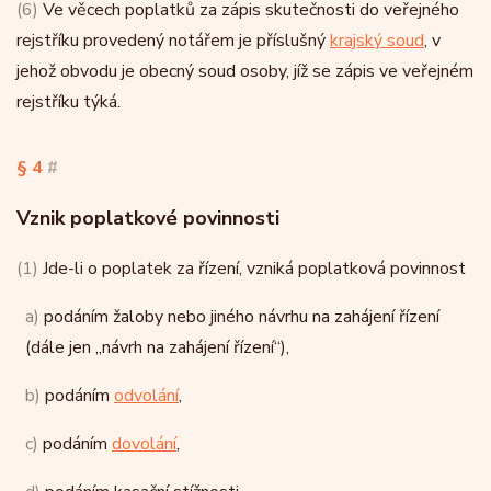
(6)
Ve věcech poplatků za zápis skutečnosti do veřejného
rejstříku provedený notářem je příslušný
krajský soud
, v
jehož obvodu je obecný soud osoby, jíž se zápis ve veřejném
rejstříku týká.
§ 4
#
Vznik poplatkové povinnosti
(1)
Jde-li o poplatek za řízení, vzniká poplatková povinnost
a)
podáním žaloby nebo jiného návrhu na zahájení řízení
(dále jen „návrh na zahájení řízení“),
b)
podáním
odvolání
,
c)
podáním
dovolání
,