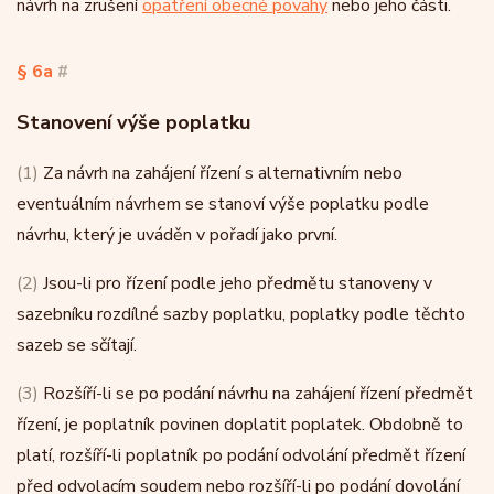
návrh na zrušení
opatření obecné povahy
nebo jeho části.
§ 6a
#
Stanovení výše poplatku
(1)
Za návrh na zahájení řízení s alternativním nebo
eventuálním návrhem se stanoví výše poplatku podle
návrhu, který je uváděn v pořadí jako první.
(2)
Jsou-li pro řízení podle jeho předmětu stanoveny v
sazebníku rozdílné sazby poplatku, poplatky podle těchto
sazeb se sčítají.
(3)
Rozšíří-li se po podání návrhu na zahájení řízení předmět
řízení, je poplatník povinen doplatit poplatek. Obdobně to
platí, rozšíří-li poplatník po podání odvolání předmět řízení
před odvolacím soudem nebo rozšíří-li po podání dovolání