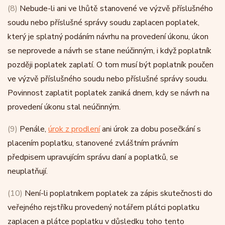
(8)
Nebude-li ani ve lhůtě stanovené ve výzvě příslušného
soudu nebo příslušné správy soudu zaplacen poplatek,
který je splatný podáním návrhu na provedení úkonu, úkon
se neprovede a návrh se stane neúčinným, i když poplatník
později poplatek zaplatí. O tom musí být poplatník poučen
ve výzvě příslušného soudu nebo příslušné správy soudu.
Povinnost zaplatit poplatek zaniká dnem, kdy se návrh na
provedení úkonu stal neúčinným.
(9)
Penále,
úrok z prodlení
ani úrok za dobu posečkání s
placením poplatku, stanovené zvláštním právním
předpisem upravujícím správu daní a poplatků, se
neuplatňují.
(10)
Není-li poplatníkem poplatek za zápis skutečnosti do
veřejného rejstříku provedený notářem plátci poplatku
zaplacen a plátce poplatku v důsledku toho tento