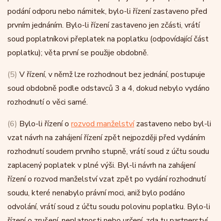
podání odporu nebo námitek, bylo-li řízení zastaveno před
prvním jednáním. Bylo-li řízení zastaveno jen zčásti, vrátí
soud poplatníkovi přeplatek na poplatku (odpovídající část
poplatku); věta první se použije obdobně.
(5)
V řízení, v němž lze rozhodnout bez jednání, postupuje
soud obdobně podle odstavců 3 a 4, dokud nebylo vydáno
rozhodnutí o věci samé.
(6)
Bylo-li řízení o
rozvod manželství
zastaveno nebo byl-li
vzat návrh na zahájení řízení zpět nejpozději před vydáním
rozhodnutí soudem prvního stupně, vrátí soud z účtu soudu
zaplacený poplatek v plné výši. Byl-li návrh na zahájení
řízení o rozvod manželství vzat zpět po vydání rozhodnutí
soudu, které nenabylo právní moci, aniž bylo podáno
odvolání, vrátí soud z účtu soudu polovinu poplatku. Bylo-li
řízení o zrušení, neplatnosti nebo určení, zda tu partnerství