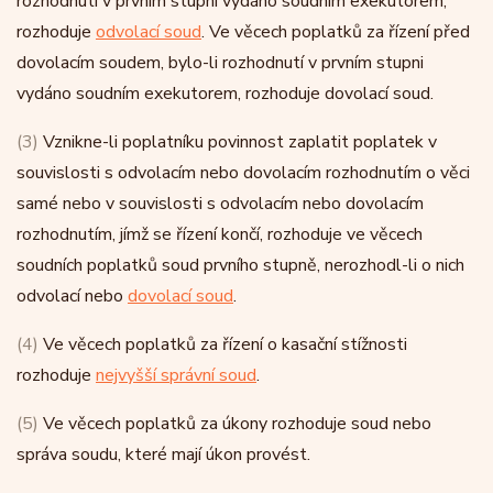
rozhodnutí v prvním stupni vydáno soudním exekutorem,
rozhoduje
odvolací soud
. Ve věcech poplatků za řízení před
dovolacím soudem, bylo-li rozhodnutí v prvním stupni
vydáno soudním exekutorem, rozhoduje dovolací soud.
(3)
Vznikne-li poplatníku povinnost zaplatit poplatek v
souvislosti s odvolacím nebo dovolacím rozhodnutím o věci
samé nebo v souvislosti s odvolacím nebo dovolacím
rozhodnutím, jímž se řízení končí, rozhoduje ve věcech
soudních poplatků soud prvního stupně, nerozhodl-li o nich
odvolací nebo
dovolací soud
.
(4)
Ve věcech poplatků za řízení o kasační stížnosti
rozhoduje
nejvyšší správní soud
.
(5)
Ve věcech poplatků za úkony rozhoduje soud nebo
správa soudu, které mají úkon provést.