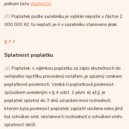
jednom listu
vlastnictví
.
(7)
Poplatek podle sazebníku je vybírán nejvýše v částce 2
000 000 Kč; to neplatí, je-li v sazebníku stanoveno jinak.
§ 7
#
Splatnost poplatku
(1)
Poplatek, s výjimkou poplatku za zápis skutečnosti do
veřejného rejstříku provedený notářem, je splatný vznikem
poplatkové povinnosti. Vzniká-li poplatková povinnost
způsobem uvedeným v § 4 odst. 1 písm. e) až j), je
poplatek splatný do 3 dnů od právní moci rozhodnutí,
kterým byla povinnost poplatek zaplatit uložena nebo jímž
byl schválen smír, nestanoví-li rozhodnutí o schválení smíru
splatnost delší.