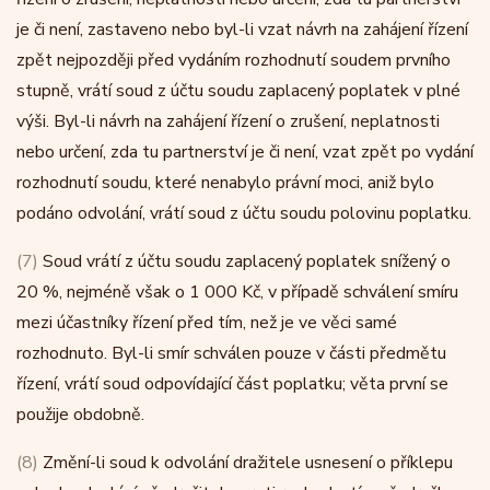
je či není, zastaveno nebo byl-li vzat návrh na zahájení řízení
zpět nejpozději před vydáním rozhodnutí soudem prvního
stupně, vrátí soud z účtu soudu zaplacený poplatek v plné
výši. Byl-li návrh na zahájení řízení o zrušení, neplatnosti
nebo určení, zda tu partnerství je či není, vzat zpět po vydání
rozhodnutí soudu, které nenabylo právní moci, aniž bylo
podáno odvolání, vrátí soud z účtu soudu polovinu poplatku.
(7)
Soud vrátí z účtu soudu zaplacený poplatek snížený o
20 %, nejméně však o 1 000 Kč, v případě schválení smíru
mezi účastníky řízení před tím, než je ve věci samé
rozhodnuto. Byl-li smír schválen pouze v části předmětu
řízení, vrátí soud odpovídající část poplatku; věta první se
použije obdobně.
(8)
Změní-li soud k odvolání dražitele usnesení o příklepu