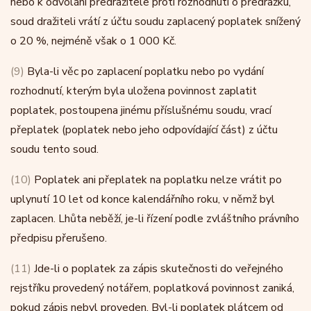
nebo k odvolání předražitele proti rozhodnutí o předražku,
soud dražiteli vrátí z účtu soudu zaplacený poplatek snížený
o 20 %, nejméně však o 1 000 Kč.
(9)
Byla-li věc po zaplacení poplatku nebo po vydání
rozhodnutí, kterým byla uložena povinnost zaplatit
poplatek, postoupena jinému příslušnému soudu, vrací
přeplatek (poplatek nebo jeho odpovídající část) z účtu
soudu tento soud.
(10)
Poplatek ani přeplatek na poplatku nelze vrátit po
uplynutí 10 let od konce kalendářního roku, v němž byl
zaplacen. Lhůta neběží, je-li řízení podle zvláštního právního
předpisu přerušeno.
(11)
Jde-li o poplatek za zápis skutečnosti do veřejného
rejstříku provedený notářem, poplatková povinnost zaniká,
pokud zápis nebyl proveden. Byl-li poplatek plátcem od