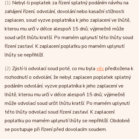
(1)
Nebyl-li poplatek za řízení splatný podáním návrhu na
zahájení řízení, odvolání, dovolání nebo kasační stížnosti
zaplacen, soud vyzve poplatníka k jeho zaplacení ve lhůtě,
kterou mu určí v délce alespoň 15 dnů; výjimečně může
soud určit lhůtu kratší. Po marném uplynutí této lhůty soud
řízení zastaví. K zaplacení poplatku po marném uplynutí
lhůty se nepřihlíží.
(2)
Zjistí-li odvolací soud poté, co mu byla
věc
předložena k
rozhodnutí o odvolání, že nebyl zaplacen poplatek splatný
podáním odvolání, vyzve poplatníka k jeho zaplacení ve
lhůtě, kterou mu určí v délce alespoň 15 dnů; výjimečně
může odvolací soud určit lhůtu kratší. Po marném uplynutí
této lhůty odvolací soud řízení zastaví. K zaplacení
poplatku po marném uplynutí lhůty se nepřihlíží. Obdobně
se postupuje při řízení před dovolacím soudem.