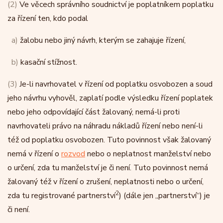
(2)
Ve věcech správního soudnictví je poplatníkem poplatku
za řízení ten, kdo podal
a)
žalobu nebo jiný návrh, kterým se zahajuje řízení,
b)
kasační stížnost.
(3)
Je-li navrhovatel v řízení od poplatku osvobozen a soud
jeho návrhu vyhověl, zaplatí podle výsledku řízení poplatek
nebo jeho odpovídající část žalovaný, nemá-li proti
navrhovateli právo na náhradu nákladů řízení nebo není-li
též od poplatku osvobozen. Tuto povinnost však žalovaný
nemá v řízení o
rozvod
nebo o neplatnost manželství nebo
o určení, zda tu manželství je či není. Tuto povinnost nemá
žalovaný též v řízení o zrušení, neplatnosti nebo o určení,
2
zda tu registrované partnerství
) (dále jen „partnerství“) je
či není.