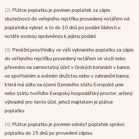
(2)
Plátce poplatku je povinen poplatek za zápis
skutečnosti do veřejného rejstříku provedený notářem od
poplatníka vybrat, a to do 10 dnů po podání žádosti u
notáře osobou oprávněnou k jejímu podání.
(3)
Peněžní prostředky ve výši vybraného poplatku za zápis
do veřejného rejstříku provedený notářem se vloží nebo
převedou na samostatný účet v českých korunách v bance,
ve spořitelním a úvěrním družstvu nebo v zahraniční bance,
která má sídlo na území členského státu Evropské unie
nebo státu tvořícího Evropský hospodářský prostor, určený
výhradně pro tento účel, jehož majitelem je plátce
poplatku.
(4)
Plátce poplatku je povinen odvést poplatek správci
poplatku do 15 dnů po provedení zápisu.