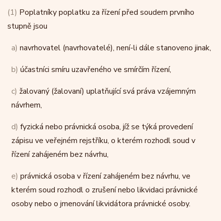
(1)
Poplatníky poplatku za řízení před soudem prvního
stupně jsou
a)
navrhovatel (navrhovatelé), není-li dále stanoveno jinak,
b)
účastníci smíru uzavřeného ve smírčím řízení,
c)
žalovaný (žalovaní) uplatňující svá práva vzájemným
návrhem,
d)
fyzická nebo právnická osoba, jíž se týká provedení
zápisu ve veřejném rejstříku, o kterém rozhodl soud v
řízení zahájeném bez návrhu,
e)
právnická osoba v řízení zahájeném bez návrhu, ve
kterém soud rozhodl o zrušení nebo likvidaci právnické
osoby nebo o jmenování likvidátora právnické osoby.