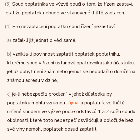
(3)
Soud poplatníka ve výzvě poučí o tom, že řízení zastaví,
jestliže poplatek nebude ve stanovené lhůtě zaplacen.
(4)
Pro nezaplacení poplatku soud řízení nezastaví,
a)
začal-li již jednat o věci samé,
b)
vznikla-li povinnost zaplatit poplatek poplatníku,
kterému soud v řízení ustanovil opatrovníka jako účastníku,
jehož pobyt není znám nebo jemuž se nepodařilo doručit na
známou adresu v cizině,
c)
je-li nebezpečí z prodlení, v jehož důsledku by
poplatníku mohla vzniknout
újma
, a poplatník ve lhůtě
určené soudem ve výzvě podle odstavců 1 a 2 sdělí soudu
okolnosti, které toto nebezpečí osvědčují, a doloží, že bez
své viny nemohl poplatek dosud zaplatit,