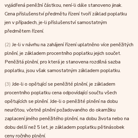
vyjádřená peněžní částkou, není-li dále stanoveno jinak.
Cena příslušenství předmětu řízení tvoří základ poplatku
jen v případech, je-li příslušenství samostatným
předmětem řízení.
(2)
Je-li v návrhu na zahájení řízení uplatněno více peněžitých
plnění, je základem procentního poplatku jejich součet.
Peněžitá plnění, pro která je stanovena rozdílná sazba
poplatku, jsou však samostatným základem poplatku.
(3)
Jde-li o opětující se peněžité plnění, je základem
procentního poplatku cena odpovídající součtu všech
opětujících se plnění. Jde-li o peněžité plnění na dobu
neurčitou, včetně plnění požadovaného do okamžiku
zaplacení jiného peněžitého plnění, na dobu života nebo na
dobu delší než 5 let, je základem poplatku pětinásobek
ceny ročního plnění.