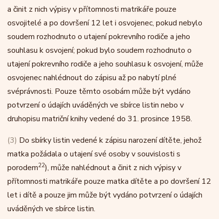
a činit z nich výpisy v přítomnosti matrikáře pouze
osvojitelé a po dovršení 12 let i osvojenec, pokud nebylo
soudem rozhodnuto o utajení pokrevního rodiče a jeho
souhlasu k osvojení; pokud bylo soudem rozhodnuto o
utajení pokrevního rodiče a jeho souhlasu k osvojení, může
osvojenec nahlédnout do zápisu až po nabytí plné
svéprávnosti. Pouze těmto osobám může být vydáno
potvrzení o údajích uváděných ve sbírce listin nebo v
druhopisu matriční knihy vedené do 31. prosince 1958.
(3)
Do sbírky listin vedené k zápisu narození dítěte, jehož
matka požádala o utajení své osoby v souvislosti s
22
porodem
), může nahlédnout a činit z nich výpisy v
přítomnosti matrikáře pouze matka dítěte a po dovršení 12
let i dítě a pouze jim může být vydáno potvrzení o údajích
uváděných ve sbírce listin.