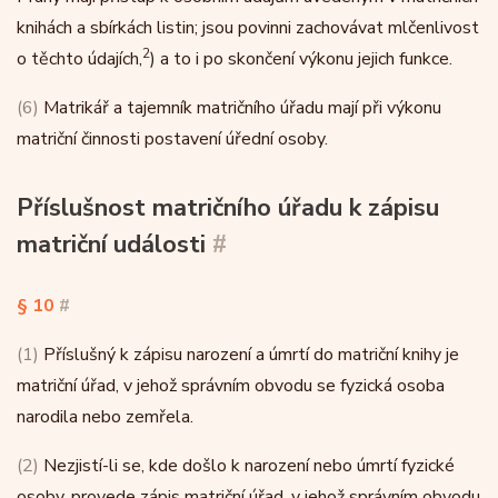
knihách a sbírkách listin; jsou povinni zachovávat mlčenlivost
2
o těchto údajích,
) a to i po skončení výkonu jejich funkce.
(6)
Matrikář a tajemník matričního úřadu mají při výkonu
matriční činnosti postavení úřední osoby.
Příslušnost matričního úřadu k zápisu
matriční události
#
§ 10
#
(1)
Příslušný k zápisu narození a úmrtí do matriční knihy je
matriční úřad, v jehož správním obvodu se fyzická osoba
narodila nebo zemřela.
(2)
Nezjistí-li se, kde došlo k narození nebo úmrtí fyzické
osoby, provede zápis matriční úřad, v jehož správním obvodu