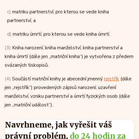
c)
matriku partnerství, pro kterou se vede kniha
partnerství, a
d)
matriku úmrtí, pro kterou se vede kniha úmrtí.
(3)
Kniha narození, kniha manželství, kniha partnerství a
kniha úmrtí (dále jen „matriční kniha“) je vytvořena z předem
svázaných tiskopisů.
(4)
Součástí matriční knihy je abecední jmenný
rejstřík
(dále
jen „rejstřík“) provedených zápisů narození, uzavření
manželství, vzniku partnerství a úmrtí fyzických osob (dále
jen „matriční událost“).
Navrhneme, jak vyřešit váš
právní problém,
do 24 hodin za