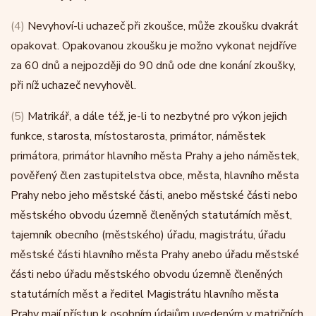
(4)
Nevyhoví-li uchazeč při zkoušce, může zkoušku dvakrát
opakovat. Opakovanou zkoušku je možno vykonat nejdříve
za 60 dnů a nejpozději do 90 dnů ode dne konání zkoušky,
při níž uchazeč nevyhověl.
(5)
Matrikář, a dále též, je-li to nezbytné pro výkon jejich
funkce, starosta, místostarosta, primátor, náměstek
primátora, primátor hlavního města Prahy a jeho náměstek,
pověřený člen zastupitelstva obce, města, hlavního města
Prahy nebo jeho městské části, anebo městské části nebo
městského obvodu územně členěných statutárních měst,
tajemník obecního (městského) úřadu, magistrátu, úřadu
městské části hlavního města Prahy anebo úřadu městské
části nebo úřadu městského obvodu územně členěných
statutárních měst a ředitel Magistrátu hlavního města
Prahy mají přístup k osobním údajům uvedeným v matričních