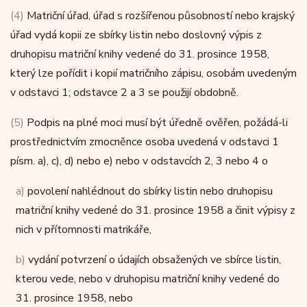
(4)
Matriční úřad, úřad s rozšířenou působností nebo krajský
úřad vydá kopii ze sbírky listin nebo doslovný výpis z
druhopisu matriční knihy vedené do 31. prosince 1958,
který lze pořídit i kopií matričního zápisu, osobám uvedeným
v odstavci 1; odstavce 2 a 3 se použijí obdobně.
(5)
Podpis na plné moci musí být úředně ověřen, požádá-li
prostřednictvím zmocněnce osoba uvedená v odstavci 1
písm. a), c), d) nebo e) nebo v odstavcích 2, 3 nebo 4 o
a)
povolení nahlédnout do sbírky listin nebo druhopisu
matriční knihy vedené do 31. prosince 1958 a činit výpisy z
nich v přítomnosti matrikáře,
b)
vydání potvrzení o údajích obsažených ve sbírce listin,
kterou vede, nebo v druhopisu matriční knihy vedené do
31. prosince 1958, nebo