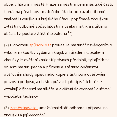
obce, v hlavním městě Praze zaměstnancem městské části,
která má působnost matričního úřadu, prokázal odborné
znalosti zkouškou u krajského úřadu, popřípadě zkouškou
zvláštní odborné způsobilosti na úseku matrik a státního
1a
občanství podle zvláštního zákona.
)
(2)
Odbornou
způsobilost
prokazuje matrikář osvědčením o
vykonání zkoušky vydaným krajským úřadem. Obsahem
zkoušky je ověření znalostí právních předpisů, týkajících se
oblasti matrik, jména a příjmení a státního občanství,
ověřování shody opisu nebo kopie s listinou a ověřování
pravosti podpisu, a dalších právních předpisů, které se
vztahují k činnosti matrikáře, a ověření dovedností v užívání
výpočetní techniky.
(3)
zaměstnavatel
umožní matrikáři odbornou přípravu na
zkoušku a její vykonání.