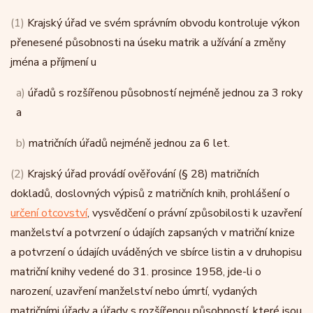
(1)
Krajský úřad ve svém správním obvodu kontroluje výkon
přenesené působnosti na úseku matrik a užívání a změny
jména a příjmení u
a)
úřadů s rozšířenou působností nejméně jednou za 3 roky
a
b)
matričních úřadů nejméně jednou za 6 let.
(2)
Krajský úřad provádí ověřování (§ 28) matričních
dokladů, doslovných výpisů z matričních knih, prohlášení o
určení otcovství
, vysvědčení o právní způsobilosti k uzavření
manželství a potvrzení o údajích zapsaných v matriční knize
a potvrzení o údajích uváděných ve sbírce listin a v druhopisu
matriční knihy vedené do 31. prosince 1958, jde-li o
narození, uzavření manželství nebo úmrtí, vydaných
matričními úřady a úřady s rozšířenou působností, které jsou