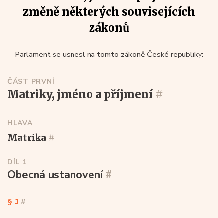
změně některých souvisejících
zákonů
Parlament se usnesl na tomto zákoně České republiky:
ČÁST PRVNÍ
matriky, jméno a příjmení
#
HLAVA I
matrika
#
DÍL 1
Obecná ustanovení
#
§ 1
#