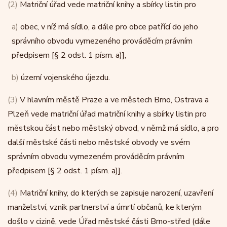
(2)
Matriční úřad vede matriční knihy a sbírky listin pro
a)
obec, v níž má sídlo, a dále pro obce patřící do jeho
správního obvodu vymezeného prováděcím právním
předpisem [§ 2 odst. 1 písm. a)],
b)
území vojenského újezdu.
(3)
V hlavním městě Praze a ve městech Brno, Ostrava a
Plzeň vede matriční úřad matriční knihy a sbírky listin pro
městskou část nebo městský obvod, v němž má sídlo, a pro
další městské části nebo městské obvody ve svém
správním obvodu vymezeném prováděcím právním
předpisem [§ 2 odst. 1 písm. a)].
(4)
Matriční knihy, do kterých se zapisuje narození, uzavření
manželství, vznik partnerství a úmrtí občanů, ke kterým
došlo v cizině, vede Úřad městské části Brno-střed (dále