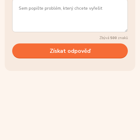
Zbývá
500
znaků