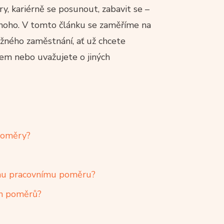
ory, kariérně se posunout, zabavit se –
mnoho. V tomto článku se zaměříme na
žného zaměstnání, ať už chcete
m nebo uvažujete o jiných
 poměry?
ímu pracovnímu poměru?
ch poměrů?