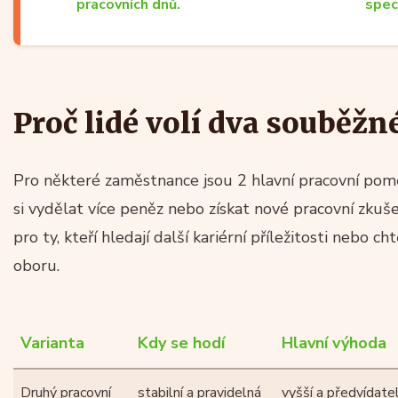
pracovních dnů.
spec
Proč lidé volí dva souběž
Pro některé zaměstnance jsou 2 hlavní pracovní pomě
si vydělat více peněz nebo získat nové pracovní zkuš
pro ty, kteří hledají další kariérní příležitosti nebo ch
oboru.
Varianta
Kdy se hodí
Hlavní výhoda
Druhý pracovní
stabilní a pravidelná
vyšší a předvídate