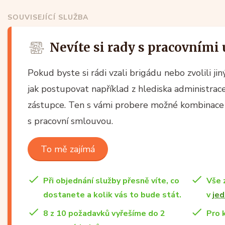
SOUVISEJÍCÍ SLUŽBA
Nevíte si rady s pracovními
Pokud byste si rádi vzali brigádu nebo zvolili jin
jak postupovat například z hlediska administrac
zástupce. Ten s vámi probere možné kombinace 
s pracovní smlouvou.
To mě zajímá
Při objednání služby přesně víte, co
Vše 
dostanete a kolik vás to bude stát.
v
jed
8 z 10 požadavků vyřešíme do 2
Pro 