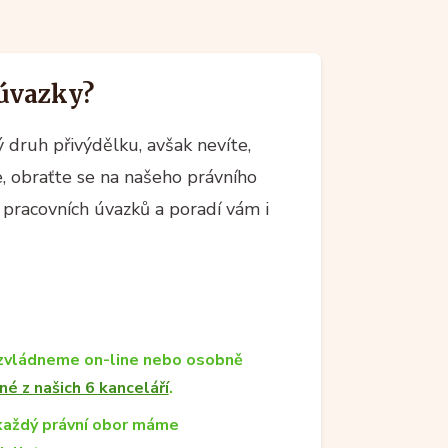
 úvazky?
ý druh přivýdělku, avšak nevíte,
e, obraťte se na našeho právního
pracovních úvazků a poradí vám i
zvládneme on-line nebo osobně
né z našich 6 kanceláří
.
každý právní obor máme