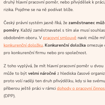
druhý hlavní pracovní poměr, nebo přivýdělek k práci,
rizika. Pojďme se na ně podívat blíže.
Český právní systém jasně říká, že
zaměstnanec
může
poměry
. Každý zaměstnavatel s tím ale musí souhlas
obdobném oboru. V
pracovní smlouvě
navíc může mí
konkurenční doložku
.
Konkurenční doložka
omezuje 
pro konkurenční firmu nebo pro společnost.
Z toho vyplývá, že mít hlavní pracovní poměr u dvou
může to být
velmi náročné
z hlediska časové organiza
proto volí raději ten druh přivýdělku, kdy si ke sv
přiberou ještě práci v rámci
dohody o pracovní činnos
(DPP).