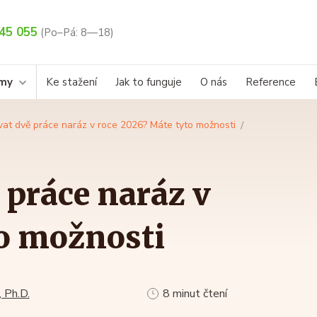
45 055
(Po–Pá: 8—18)
rmy
Ke stažení
Jak to funguje
O nás
Reference
vat dvě práce naráz v roce 2026? Máte tyto možnosti
 práce naráz v
to možnosti
 Ph.D.
8 minut čtení