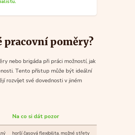
ialistu.
né pracovní poměry?
ry nebo brigáda při práci možností, jak
enosti. Tento přístup může být ideální
tějí rozvíjet své dovednosti v jiném
Na co si dát pozor
lný
horší časová flexibilita, možné střety