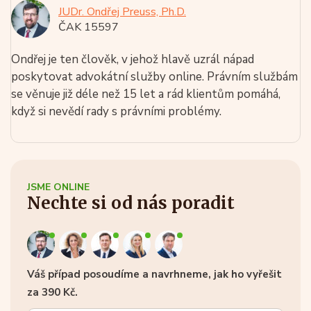
JUDr. Ondřej Preuss, Ph.D.
ČAK 15597
Ondřej je ten člověk, v jehož hlavě uzrál nápad
poskytovat advokátní služby online. Právním službám
se věnuje již déle než 15 let a rád klientům pomáhá,
když si nevědí rady s právními problémy.
JSME ONLINE
Nechte si od nás poradit
Váš případ posoudíme a navrhneme, jak ho vyřešit
za 390 Kč.