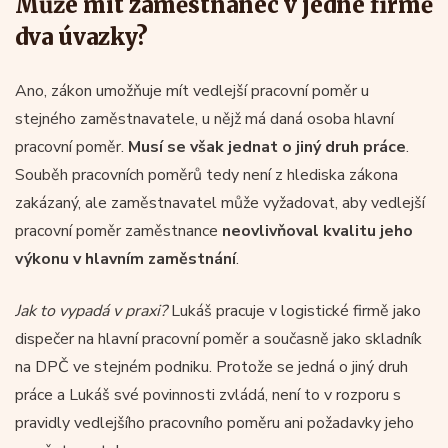
Může mít zaměstnanec v jedné firmě
dva úvazky?
Ano, zákon umožňuje mít vedlejší pracovní poměr u
stejného zaměstnavatele, u nějž má daná osoba hlavní
pracovní poměr.
Musí se však
jednat o jiný druh práce
.
Souběh pracovních poměrů tedy není z hlediska zákona
zakázaný, ale zaměstnavatel může vyžadovat, aby vedlejší
pracovní poměr zaměstnance
neovlivňoval kvalitu jeho
výkonu v hlavním zaměstnání
.
Jak to vypadá v praxi?
Lukáš pracuje v logistické firmě jako
dispečer na hlavní pracovní poměr a současně jako skladník
na DPČ ve stejném podniku. Protože se jedná o jiný druh
práce a Lukáš své povinnosti zvládá, není to v rozporu s
pravidly vedlejšího pracovního poměru ani požadavky jeho