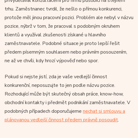
přivydělával konzultacemi pro firmu působící na stejném
trhu. Zaměstnanec tvrdil, že nešlo o přímou konkurenci,
protože měl jinou pracovní pozici. Problém ale nebyl v názvu
pozice, nýbrž v tom, že pracoval s podobným okruhem
klientů a využíval zkušenosti získané u hlavního
zaměstnavatele. Podobné situace je proto lepší řešit
předem písemným souhlasem nebo právním posouzením,
ne až ve chvíli, kdy hrozí výpověď nebo spor.
Pokud si nejste jistí, zda je vaše vedlejší činnost
konkurenční, neposuzujte to jen podle názvu pozice.
Rozhodující může být skutečný obsah práce, know-how,
obchodní kontakty i předmět podnikání zaměstnavatele. V
podobných případech doporučujeme
nechat si smlouvu a
plánovanou vedlejší činnost předem právně posoudit
.