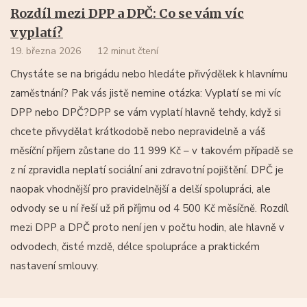
Rozdíl mezi DPP a DPČ: Co se vám víc
vyplatí?
19. března 2026
12 minut čtení
Chystáte se na brigádu nebo hledáte přivýdělek k hlavnímu
zaměstnání? Pak vás jistě nemine otázka: Vyplatí se mi víc
DPP nebo DPČ?DPP se vám vyplatí hlavně tehdy, když si
chcete přivydělat krátkodobě nebo nepravidelně a váš
měsíční příjem zůstane do 11 999 Kč – v takovém případě se
z ní zpravidla neplatí sociální ani zdravotní pojištění. DPČ je
naopak vhodnější pro pravidelnější a delší spolupráci, ale
odvody se u ní řeší už při příjmu od 4 500 Kč měsíčně. Rozdíl
mezi DPP a DPČ proto není jen v počtu hodin, ale hlavně v
odvodech, čisté mzdě, délce spolupráce a praktickém
nastavení smlouvy.