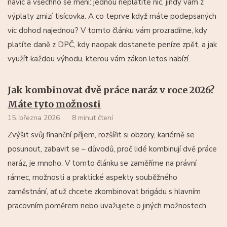
navíc a všechno se mění: jednou neplatíte nic, jindy vám z
výplaty zmizí tisícovka. A co teprve když máte podepsaných
víc dohod najednou? V tomto článku vám prozradíme, kdy
platíte daně z DPČ, kdy naopak dostanete peníze zpět, a jak
využít každou výhodu, kterou vám zákon letos nabízí.
Jak kombinovat dvě práce naráz v roce 2026?
Máte tyto možnosti
15. března 2026
8 minut čtení
Zvýšit svůj finanční příjem, rozšířit si obzory, kariérně se
posunout, zabavit se – důvodů, proč lidé kombinují dvě práce
naráz, je mnoho. V tomto článku se zaměříme na právní
rámec, možnosti a praktické aspekty souběžného
zaměstnání, ať už chcete zkombinovat brigádu s hlavním
pracovním poměrem nebo uvažujete o jiných možnostech.