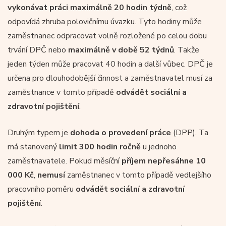
vykonávat práci maximálně 20 hodin týdně
, což
odpovídá zhruba polovičnímu úvazku. Tyto hodiny může
zaměstnanec odpracovat volně rozložené po celou dobu
trvání DPČ nebo
maximálně v době 52 týdnů
. Takže
jeden týden může pracovat 40 hodin a další vůbec. DPČ je
určena pro dlouhodobější činnost a zaměstnavatel musí za
zaměstnance v tomto případě
odvádět sociální a
zdravotní pojištění
.
Druhým typem je
dohoda o provedení práce
(DPP). Ta
má stanovený
limit 300 hodin ročně
u jednoho
zaměstnavatele. Pokud měsíční
příjem nepřesáhne 10
000 Kč
,
nemusí
zaměstnanec v tomto případě vedlejšího
pracovního poměru
odvádět
sociální a zdravotní
pojištění
.