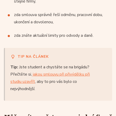
stejné firmy,
zda smlouva správně řeší odměnu, pracovní dobu,
ukončení a dovolenou,
zda znáte aktuální limity pro odvody a daně.
TIP NA ČLÁNEK
Tip:
Jste student a chystáte se na brigádu?
Přečtěte si,
jakou smlouvu při přivýdělku při
studiu uzavřít
, aby to pro vás bylo co
nejvýhodnější.