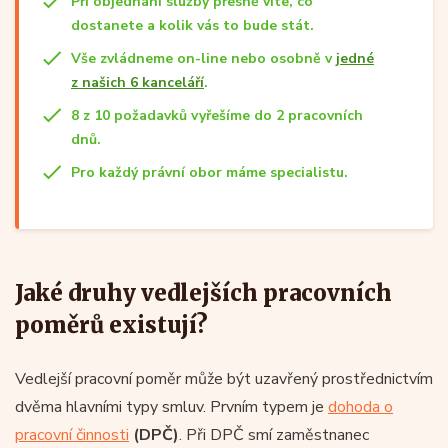
Při objednání služby přesně víte, co
dostanete a kolik vás to bude stát.
Vše zvládneme on-line nebo osobně v
jedné
z našich 6 kanceláří
.
8 z 10 požadavků vyřešíme do 2 pracovních
dnů.
Pro každý právní obor máme specialistu.
Jaké druhy vedlejších pracovních
poměrů existují?
Vedlejší pracovní poměr může být uzavřený prostřednictvím
dvěma hlavními typy smluv. Prvním typem je
dohoda o
pracovní činnosti
(DPČ)
. Při DPČ smí zaměstnanec