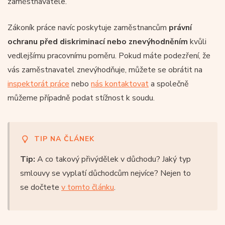
zaměstnavatele.
Zákoník práce navíc poskytuje zaměstnancům
právní
ochranu před diskriminací nebo znevýhodněním
kvůli
vedlejšímu pracovnímu poměru. Pokud máte podezření, že
vás zaměstnavatel znevýhodňuje, můžete se obrátit na
inspektorát práce
nebo
nás kontaktovat
a společně
můžeme případně podat stížnost k soudu.
TIP NA ČLÁNEK
Tip:
A co takový přivýdělek v důchodu? Jaký typ
smlouvy se vyplatí důchodcům nejvíce? Nejen to
se dočtete
v tomto článku
.