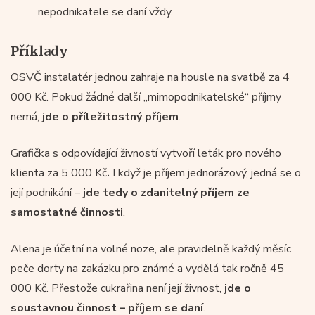
nepodnikatele se daní vždy.
Příklady
OSVČ instalatér jednou zahraje na housle na svatbě za 4
000 Kč. Pokud žádné další „mimopodnikatelské“ příjmy
nemá,
jde o příležitostný příjem
.
Grafička s odpovídající živností vytvoří leták pro nového
klienta za 5 000 Kč
.
I když je příjem jednorázový, jedná se o
její podnikání –
jde tedy o zdanitelný příjem ze
samostatné činnosti
.
Alena je účetní na volné noze, ale pravidelně každý měsíc
peče dorty na zakázku pro známé a vydělá tak ročně 45
000 Kč. Přestože cukrařina není její živnost,
jde o
soustavnou činnost – příjem se daní
.