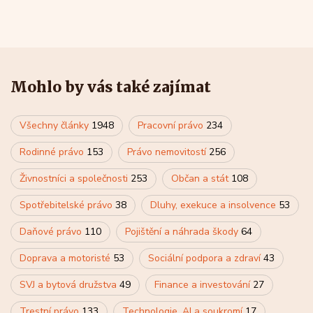
Mohlo by vás také zajímat
Všechny články
1948
Pracovní právo
234
Rodinné právo
153
Právo nemovitostí
256
Živnostníci a společnosti
253
Občan a stát
108
Spotřebitelské právo
38
Dluhy, exekuce a insolvence
53
Daňové právo
110
Pojištění a náhrada škody
64
Doprava a motoristé
53
Sociální podpora a zdraví
43
SVJ a bytová družstva
49
Finance a investování
27
Trestní právo
133
Technologie, AI a soukromí
17