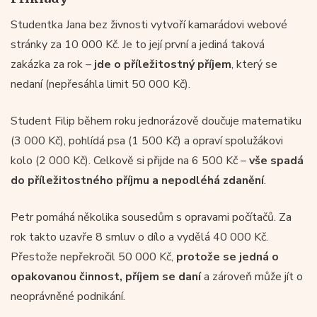
Studentka Jana bez živnosti vytvoří kamarádovi webové
stránky za 10 000 Kč. Je to její první a jediná taková
zakázka za rok –
jde o příležitostný příjem
, který se
nedaní (nepřesáhla limit 50 000 Kč).
Student Filip během roku jednorázově doučuje matematiku
(3 000 Kč), pohlídá psa (1 500 Kč) a opraví spolužákovi
kolo (2 000 Kč). Celkově si přijde na 6 500 Kč –
vše spadá
do příležitostného příjmu a nepodléhá zdanění
.
Petr pomáhá několika sousedům s opravami počítačů. Za
rok takto uzavře 8 smluv o dílo a vydělá 40 000 Kč.
Přestože nepřekročil 50 000 Kč,
protože se jedná o
opakovanou činnost, příjem se daní
a zároveň může jít o
neoprávněné podnikání.