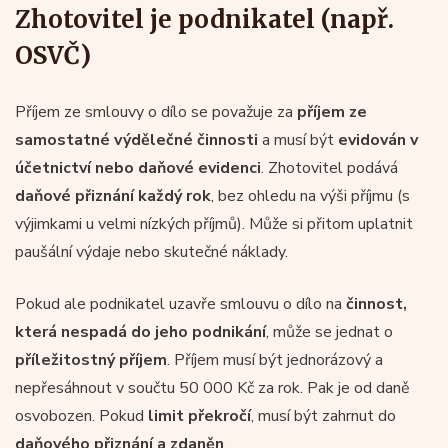
Zhotovitel je podnikatel (např.
OSVČ)
Příjem ze smlouvy o dílo se považuje za
příjem ze
samostatné výdělečné činnosti
a musí být
evidován v
účetnictví nebo daňové evidenci
. Zhotovitel podává
daňové přiznání každý rok
, bez ohledu na výši příjmu (s
výjimkami u velmi nízkých příjmů). Může si přitom uplatnit
paušální výdaje nebo skutečné náklady.
Pokud ale podnikatel uzavře smlouvu o dílo na
činnost,
která nespadá do jeho podnikání
, může se jednat o
příležitostný příjem
. Příjem musí být jednorázový a
nepřesáhnout v součtu 50 000 Kč za rok. Pak je od daně
osvobozen. Pokud
limit překročí
, musí být zahrnut do
daňového přiznání a zdaněn
.