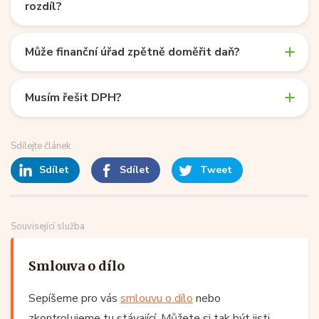
rozdíl?
Může finanční úřad zpětně doměřit daň?
Musím řešit DPH?
Sdílejte článek
Sdílet
Sdílet
Tweet
Související služba
Smlouva o dílo
Sepíšeme pro vás
smlouvu o dílo
nebo
zkontrolujeme tu stávající. Můžete si tak být jisti,