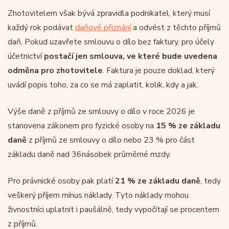
Zhotovitelem však bývá zpravidla podnikatel, který musí
každý rok podávat
daňové přiznání
a odvést z těchto příjmů
daň. Pokud uzavřete smlouvu o dílo bez faktury, pro účely
účetnictví
postačí jen smlouva, ve které bude uvedena
odměna pro zhotovitele
. Faktura je pouze doklad, který
uvádí popis toho, za co se má zaplatit, kolik, kdy a jak.
Výše daně z příjmů ze smlouvy o dílo v roce 2026 je
stanovena zákonem pro fyzické osoby na
15 % ze základu
daně
z příjmů ze smlouvy o dílo nebo 23 % pro část
základu daně nad 36násobek průměrné mzdy.
Pro právnické osoby pak platí
21 % ze základu daně
, tedy
veškerý příjem mínus náklady. Tyto náklady mohou
živnostníci uplatnit i paušálně, tedy vypočítají se procentem
z příjmů.