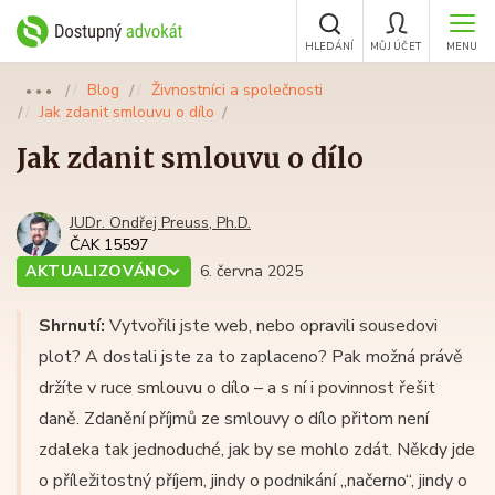
HLEDÁNÍ
MŮJ ÚČET
MENU
Blog
Živnostníci a společnosti
●●●
Jak zdanit smlouvu o dílo
Jak zdanit smlouvu o dílo
JUDr. Ondřej Preuss, Ph.D.
ČAK 15597
AKTUALIZOVÁNO
6. června 2025
Shrnutí:
Vytvořili jste web, nebo opravili sousedovi
plot? A dostali jste za to zaplaceno? Pak možná právě
držíte v ruce smlouvu o dílo – a s ní i povinnost řešit
daně. Zdanění příjmů ze smlouvy o dílo přitom není
zdaleka tak jednoduché, jak by se mohlo zdát. Někdy jde
o příležitostný příjem, jindy o podnikání „načerno“, jindy o