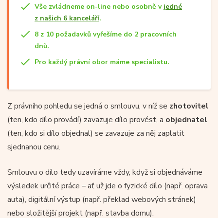
Vše zvládneme on-line nebo osobně v
jedné
z našich 6 kanceláří
.
8 z 10 požadavků vyřešíme do 2 pracovních
dnů.
Pro každý právní obor máme specialistu.
Z právního pohledu se jedná o smlouvu, v níž se
zhotovitel
(ten, kdo dílo provádí) zavazuje dílo provést, a
objednatel
(ten, kdo si dílo objednal) se zavazuje za něj zaplatit
sjednanou cenu.
Smlouvu o dílo tedy uzavíráme vždy, když si objednáváme
výsledek určité práce – ať už jde o fyzické dílo (např. oprava
auta), digitální výstup (např. překlad webových stránek)
nebo složitější projekt (např. stavba domu).