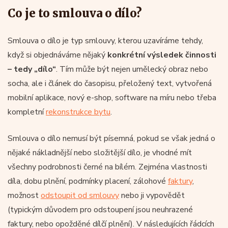
Co je to smlouva o dílo?
Smlouva o dílo je typ smlouvy, kterou uzavíráme tehdy,
když si objednáváme nějaký
konkrétní výsledek činnosti
– tedy „dílo“
. Tím může být nejen umělecký obraz nebo
socha, ale i článek do časopisu, přeložený text, vytvořená
mobilní aplikace, nový e-shop, software na míru nebo třeba
kompletní
rekonstrukce bytu
.
Smlouva o dílo nemusí být písemná, pokud se však jedná o
nějaké nákladnější nebo složitější dílo, je vhodné mít
všechny podrobnosti černé na bílém. Zejména vlastnosti
díla, dobu plnění, podmínky placení, zálohové
faktury
,
možnost
odstoupit od smlouvy
nebo ji vypovědět
(typickým důvodem pro odstoupení jsou neuhrazené
faktury, nebo opožděné dílčí plnění). V následujících řádcích