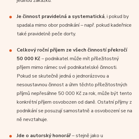
jedinou zakázku.
Je činnost pravidelná a systematická
, i pokud by
spadala mimo obor podnikání – např. pokud kadeřnice
také pravidelně peče dorty.
Celkový roční příjem ze všech činností překročí
50 000 Kč
– podnikatel může mít příležitostný
příjem mimo rámec své podnikatelské činnosti.
Pokud se skutečně jedná o jednorázovou a
nesoustavnou činnost a úhrn těchto příležitostných
příjmů nepřesáhne 50 000 Kč za rok, může být tento
konkrétní příjem osvobozen od daně. Ostatní příjmy z
podnikání se posuzují samostatně a osvobození se na
ně nevztahuje.
Jde o autorský honorář
– stejně jako u