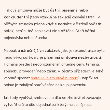
Taková smlouva může být
ústní, písemná nebo
konkludentní
(tedy vzniklá na základě chování stran). V
běžných situacích (třeba když si necháte v čistírně vyčistit
oblek) není nutné sepisovat nic složitého. Stačí běžná
objednávka nebo účtenka.
Naopak u
náročnějších zakázek
, jako je rekonstrukce bytu,
nebo vývoj softwaru, je
písemná smlouva nezbytností
.
Pomáhá předejít nedorozuměním ohledně ceny, termínů,
způsobu provedení nebo záruk. V těchto případech je také
vhodné sjednat
smlouvu o smlouvě budoucí
– například
pokud je zahájení prací vázáno na koupi pozemku.
Jak tedy vyplývá, smlouvou o dílo se zhotovitel zavazuje
vytvořit určité dílo objednateli, který mu za něj musí