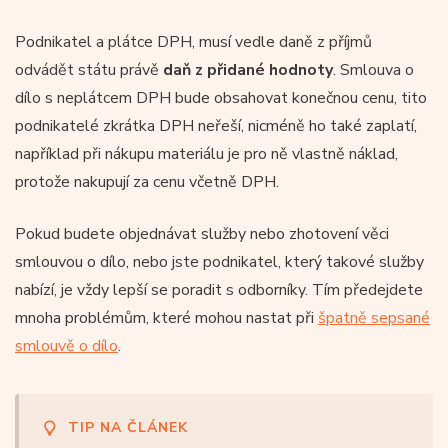
Podnikatel a plátce DPH, musí vedle daně z příjmů
odvádět státu právě
daň z přidané hodnoty
. Smlouva o
dílo s neplátcem DPH bude obsahovat konečnou cenu, tito
podnikatelé zkrátka DPH neřeší, nicméně ho také zaplatí,
například při nákupu materiálu je pro ně vlastně náklad,
protože nakupují za cenu včetně DPH.
Pokud budete objednávat služby nebo zhotovení věci
smlouvou o dílo, nebo jste podnikatel, který takové služby
nabízí, je vždy lepší se poradit s odborníky. Tím předejdete
mnoha problémům, které mohou nastat při
špatně sepsané
smlouvě o dílo
.
TIP NA ČLÁNEK