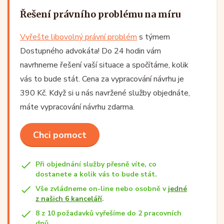
Řešení právního problému na míru
Vyřešte libovolný právní problém
s týmem
Dostupného advokáta! Do 24 hodin vám
navrhneme řešení vaší situace a spočítáme, kolik
vás to bude stát. Cena za vypracování návrhu je
390 Kč. Když si u nás navržené služby objednáte,
máte vypracování návrhu zdarma.
Chci pomoct
Při objednání služby přesně víte, co
dostanete a kolik vás to bude stát.
Vše zvládneme on-line nebo osobně v
jedné
z našich 6 kanceláří
.
8 z 10 požadavků vyřešíme do 2 pracovních
dnů.