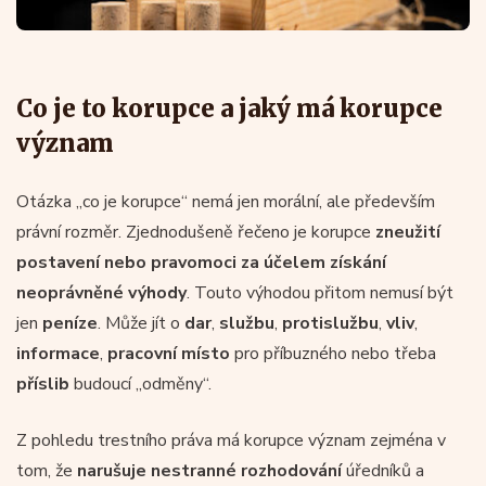
Co je to korupce a jaký má korupce
význam
Otázka „co je korupce“ nemá jen morální, ale především
právní rozměr. Zjednodušeně řečeno je korupce
zneužití
postavení nebo pravomoci za účelem získání
neoprávněné výhody
. Touto výhodou přitom nemusí být
jen
peníze
. Může jít o
dar
,
službu
,
protislužbu
,
vliv
,
informace
,
pracovní místo
pro příbuzného nebo třeba
příslib
budoucí „odměny“.
Z pohledu trestního práva má korupce význam zejména v
tom, že
narušuje nestranné rozhodování
úředníků a