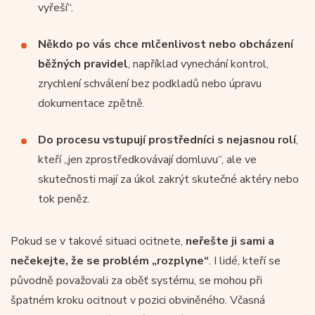
vyřeší“.
Někdo po vás chce mlčenlivost nebo obcházení
běžných pravidel
, například vynechání kontrol,
zrychlení schválení bez podkladů nebo úpravu
dokumentace zpětně.
Do procesu vstupují prostředníci s nejasnou rolí
,
kteří „jen zprostředkovávají domluvu“, ale ve
skutečnosti mají za úkol zakrýt skutečné aktéry nebo
tok peněz.
Pokud se v takové situaci ocitnete,
neřešte ji sami a
nečekejte, že se problém „rozplyne“
. I lidé, kteří se
původně považovali za oběť systému, se mohou při
špatném kroku ocitnout v pozici obviněného. Včasná