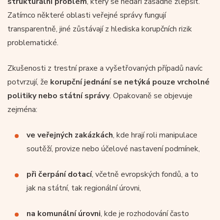
strukturální problém
, který se nedaří zásadně zlepšit.
Zatímco některé oblasti veřejné správy fungují
transparentně, jiné zůstávají z hlediska korupčních rizik
problematické.
Zkušenosti z trestní praxe a vyšetřovaných případů navíc
potvrzují, že
korupční jednání se netýká pouze vrcholné
politiky nebo státní správy
. Opakovaně se objevuje
zejména:
ve veřejných zakázkách
, kde hrají roli manipulace
soutěží, provize nebo účelové nastavení podmínek,
při čerpání
dotací
, včetně evropských fondů, a to
jak na státní, tak regionální úrovni,
na komunální úrovni
, kde je rozhodování často