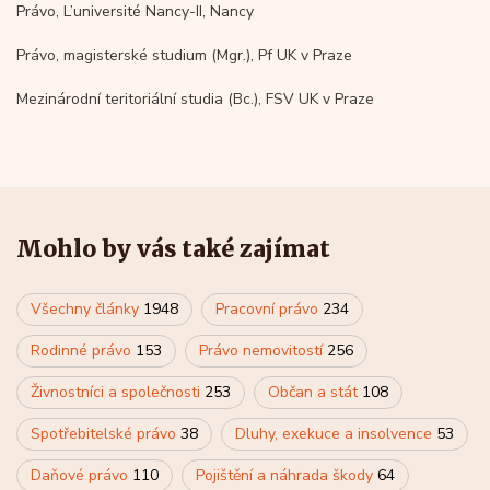
Právo, L’université Nancy-II, Nancy
Právo, magisterské studium (Mgr.), Pf UK v Praze
Mezinárodní teritoriální studia (Bc.), FSV UK v Praze
Mohlo by vás také zajímat
Všechny články
1948
Pracovní právo
234
Rodinné právo
153
Právo nemovitostí
256
Živnostníci a společnosti
253
Občan a stát
108
Spotřebitelské právo
38
Dluhy, exekuce a insolvence
53
Daňové právo
110
Pojištění a náhrada škody
64