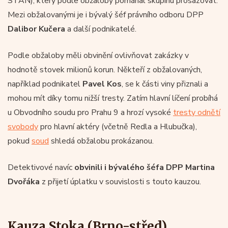
STAN), který podle obžaloby pomáhal skupinu prosazovat.
Mezi obžalovanými je i bývalý šéf právního odboru DPP
Dalibor Kučera
a další podnikatelé.
Podle obžaloby měli obvinění ovlivňovat zakázky v
hodnotě stovek milionů korun. Někteří z obžalovaných,
například podnikatel
Pavel Kos
, se k části viny přiznali a
mohou mít díky tomu nižší tresty. Zatím hlavní líčení probíhá
u Obvodního soudu pro Prahu 9 a hrozí vysoké
tresty odnětí
svobody
pro hlavní aktéry (včetně Redla a Hlubučka),
pokud
soud
shledá obžalobu prokázanou.
Detektivové navíc
obvinili i bývalého šéfa DPP Martina
Dvořáka
z přijetí úplatku v souvislosti s touto kauzou.
Kauza Stoka (Brno-střed)