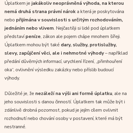
Úplatkem je
jakákoliv
neoprávněná výhoda, na kterou
nemá druhá strana právní nárok
a která je poskytována
nebo
přijímána v souvislosti s určitým rozhodováním,
jednáním nebo vlivem
. Nejčastěji si lidé pod úplatkem
představí
peníze
, zákon ale pojem chápe mnohem šířeji.
Úplatkem mohou být také
dary, služby, protislužby,
slevy, zapůjčení věci, ale i nehmotné výhody
– například
předání důvěrných informací, urychlení řízení, „přimhouření
oka“, ovlivnění výsledku zakázky nebo příslib budoucí
výhody.
Důležité je, že
nezáleží na výši ani formě úplatku
, ale na
jeho souvislosti s danou činností. Úplatkem tak může být i
zdánlivě drobná pozornost, pokud je jejím cílem ovlivnit
rozhodnutí nebo chování osoby v postavení, které má být
nestranné.