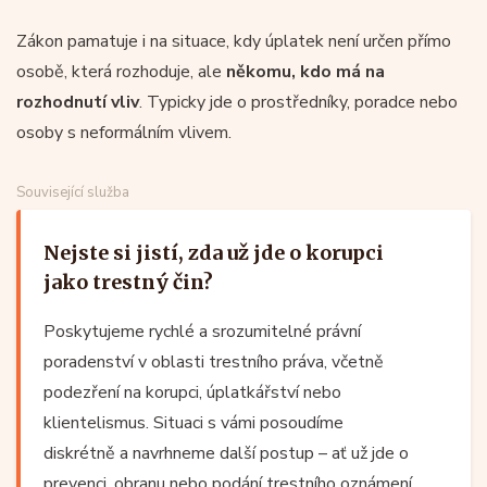
Zákon pamatuje i na situace, kdy úplatek není určen přímo
osobě, která rozhoduje, ale
někomu, kdo má na
rozhodnutí vliv
. Typicky jde o prostředníky, poradce nebo
osoby s neformálním vlivem.
Související služba
Nejste si jistí, zda už jde o korupci
jako trestný čin?
Poskytujeme rychlé a srozumitelné právní
poradenství v oblasti trestního práva, včetně
podezření na korupci, úplatkářství nebo
klientelismus. Situaci s vámi posoudíme
diskrétně a navrhneme další postup – ať už jde o
prevenci, obranu nebo podání trestního oznámení.