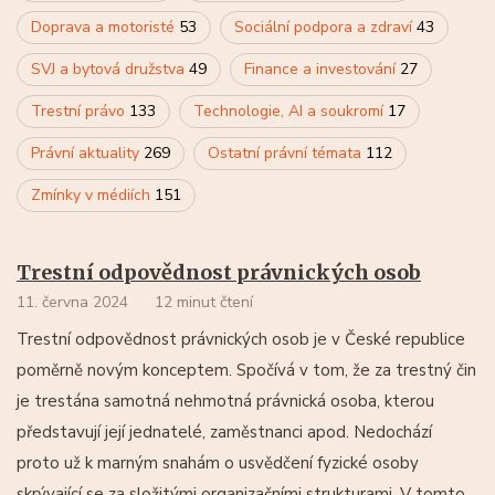
Doprava a motoristé
53
Sociální podpora a zdraví
43
SVJ a bytová družstva
49
Finance a investování
27
Trestní právo
133
Technologie, AI a soukromí
17
Právní aktuality
269
Ostatní právní témata
112
Zmínky v médiích
151
Trestní odpovědnost právnických osob
11. června 2024
12 minut čtení
Trestní odpovědnost právnických osob je v České republice
poměrně novým konceptem. Spočívá v tom, že za trestný čin
je trestána samotná nehmotná právnická osoba, kterou
představují její jednatelé, zaměstnanci apod. Nedochází
proto už k marným snahám o usvědčení fyzické osoby
skrývající se za složitými organizačními strukturami. V tomto