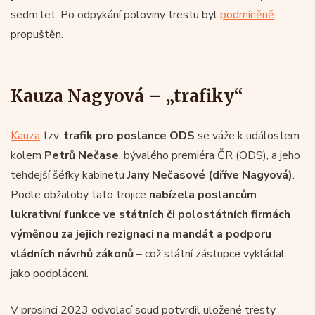
sedm let. Po odpykání poloviny trestu byl
podmíněně
propuštěn.
Kauza Nagyová – „trafiky“
Kauza
tzv.
trafik pro poslance ODS
se váže k událostem
kolem
Petrů Nečase
, bývalého premiéra ČR (ODS), a jeho
tehdejší šéfky kabinetu
Jany Nečasové (dříve Nagyová)
.
Podle obžaloby tato trojice
nabízela poslancům
lukrativní funkce ve státních či polostátních firmách
výměnou za jejich rezignaci na mandát a podporu
vládních návrhů zákonů
– což státní zástupce vykládal
jako podplácení.
V prosinci 2023 odvolací soud potvrdil uložené tresty