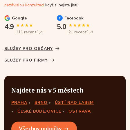
nezávislou konzultaci
když si nejste jistí.
Google
Facebook
4.9
5.0
111 recenzí
21 recenzí
SLUŽBY PRO OBČANY
SLUŽBY PRO FIRMY
Najdete nás v 5 městech
PRAHA
BRNO
ÚSTÍ NAD LABEM
ČESKÉ BUDĚJOVICE
OSTRAVA
Všechny pobočky