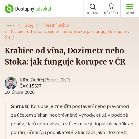
HLEDÁNÍ
MŮJ ÚČET
MENU
Blog
Trestní právo
●●●
Krabice od vína, Dozimetr nebo Stoka: jak funguje korupce v
ČR
Krabice od vína, Dozimetr nebo
Stoka: jak funguje korupce v ČR
JUDr. Ondřej Preuss, Ph.D.
ČAK 15597
10. února 2026
Shrnutí:
Korupce je zneužití postavení nebo pravomoci
za účelem získání neoprávněné výhody, ať už v podobě
peněz, darů nebo vlivu, a v Česku se jí dopustili například
politici, úředníci i podnikatelé v kauzách jako Dozimetr,