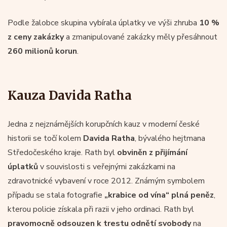
Podle žalobce skupina vybírala úplatky ve výši zhruba
10 %
z ceny zakázky
a zmanipulované zakázky měly přesáhnout
260 milionů korun
.
Kauza Davida Ratha
Jedna z nejznámějších korupčních kauz v moderní české
historii se točí kolem
Davida Ratha
, bývalého hejtmana
Středočeského kraje. Rath byl
obviněn z přijímání
úplatků
v souvislosti s veřejnými zakázkami na
zdravotnické vybavení v roce 2012. Známým symbolem
případu se stala fotografie
„krabice od vína“ plná peněz
,
kterou policie získala při razii v jeho ordinaci. Rath byl
pravomocně odsouzen k trestu odnětí svobody
na