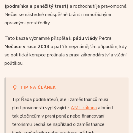
(podmínka a peněžitý trest)
a rozhodnutí je pravomocné.
Nečas se následně neúspěšně bránil i mimořádnými
opravnými prostředky.
Tato kauza významně přispěla k
pádu vlády Petra
Nečase v roce 2013
a patří k nejznámějším případům, kdy
se politická korupce prolínala s praxí zákonodárství a vládní
politikou.
TIP NA ČLÁNEK
Tip: Řada podnikatelů, ale i zaměstnanců musí
plnit povinnosti vyplývající z
AML zákona
a bránit
tak zločincům v praní peněz nebo financování
terorismu. Jedná se například o zaměstnance
bank, směnárníky nebo prodejce určitých