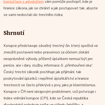
konzultace s advokátem
vám pomůže pochopit, kde je
hranice zákona, jak se chránit a jak postupovat tak, abyste
se sami nedostali do trestního rizika.
Shrnutí
Korupce představuje závažný trestný čin, který spočívá ve
zneužití postavení nebo pravomoci za účelem získání
neoprávněné výhody, přičemž úplatkem nemusí být jen
peníze, ale i dary, služby, informace či „přimhouření oka“.
Český trestní zákoník postihuje jak přijímání, tak
poskytování úplatků i nepřímé úplatkářství a hranice
trestnosti se často překrývá s jevy, jako je klientelismus.
Korupce v ČR není okrajovým problémem, což potvrzuje i
Index vnímání korupce (CPI), kde se Česká republika
dlouhodobě pohybuje spíše ve středu žebříčku, a