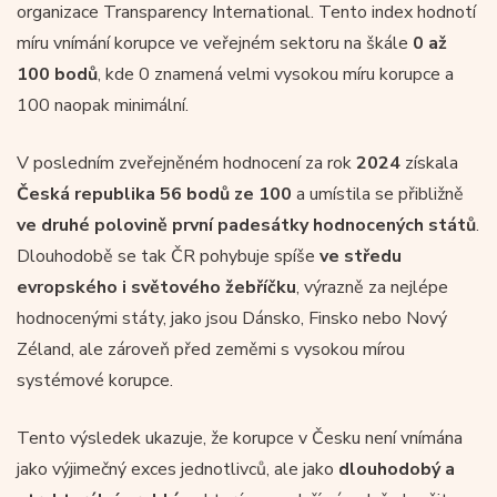
organizace Transparency International. Tento index hodnotí
míru vnímání korupce ve veřejném sektoru na škále
0 až
100 bodů
, kde 0 znamená velmi vysokou míru korupce a
100 naopak minimální.
V posledním zveřejněném hodnocení za rok
2024
získala
Česká republika
56 bodů ze 100
a umístila se přibližně
ve druhé polovině první padesátky hodnocených států
.
Dlouhodobě se tak ČR pohybuje spíše
ve středu
evropského i světového žebříčku
, výrazně za nejlépe
hodnocenými státy, jako jsou Dánsko, Finsko nebo Nový
Zéland, ale zároveň před zeměmi s vysokou mírou
systémové korupce.
Tento výsledek ukazuje, že korupce v Česku není vnímána
jako výjimečný exces jednotlivců, ale jako
dlouhodobý a