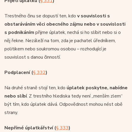
Přijetí úplatku (
§ 331
)
Trestného činu se dopustí ten, kdo
v souvislosti s
obstaráváním věci obecného zájmu nebo v souvislosti
s podnikáním
přijme úplatek, nechá si ho slíbit nebo si o
něj řekne. Nezáleží na tom, zda je pachatel úředníkem,
politikem nebo soukromou osobou – rozhodující je
souvislost s danou činností.
Podplacení (
§ 332
)
Na druhé straně stojí ten, kdo
úplatek poskytne, nabídne
nebo slíbí
. Z trestního hlediska tedy není „menším zlem“
být tím, kdo úplatek dává. Odpovědnost mohou nést obě
strany.
Nepřímé úplatkářství (
§ 333
)