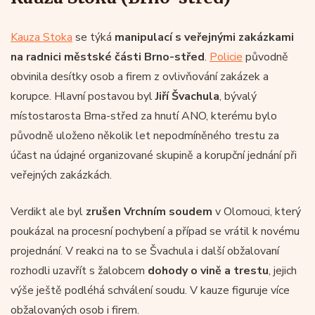
Kauza Stoka
se týká
manipulací s veřejnými zakázkami
na radnici městské části Brno-střed
.
Policie
původně
obvinila desítky osob a firem z ovlivňování zakázek a
korupce. Hlavní postavou byl
Jiří Švachula
, bývalý
místostarosta Brna-střed za hnutí ANO, kterému bylo
původně uloženo několik let nepodmíněného trestu za
účast na údajné organizované skupině a korupční jednání při
veřejných zakázkách.
Verdikt ale byl
zrušen
Vrchním soudem
v Olomouci, který
poukázal na procesní pochybení a případ se vrátil k novému
projednání. V reakci na to se Švachula i další obžalovaní
rozhodli uzavřít s žalobcem
dohody o vině a trestu
, jejich
výše ještě podléhá schválení soudu. V kauze figuruje více
obžalovaných osob i firem.