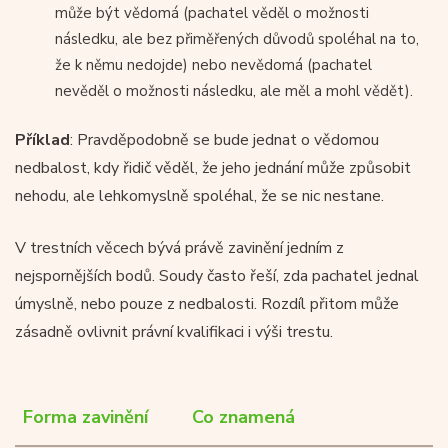
může být vědomá (pachatel věděl o možnosti
následku, ale bez přiměřených důvodů spoléhal na to,
že k němu nedojde) nebo nevědomá (pachatel
nevěděl o možnosti následku, ale měl a mohl vědět).
Příklad
: Pravděpodobně se bude jednat o vědomou
nedbalost, kdy řidič věděl, že jeho jednání může způsobit
nehodu, ale lehkomyslně spoléhal, že se nic nestane.
V trestních věcech bývá právě zavinění jedním z
nejspornějších bodů. Soudy často řeší, zda pachatel jednal
úmyslně, nebo pouze z nedbalosti. Rozdíl přitom může
zásadně ovlivnit právní kvalifikaci i výši trestu.
Forma zavinění
Co znamená