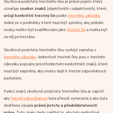
Skutková podstata trestného činu je právní pojem, který
označuje
soubor znaků
(objektivních i subjektivních), které
určují konkrétní trestný čin
podle
trestního zákoníku
.
Jedná se o podmínky, které musí být splněny, aby jednání
osoby mohlo být kvalifikováno jako
trestný čin
a mohla být
za něj potrestána.
Skutková podstata trestného činu vychází zejména z
trestního zákoníku
. Jednotlivé trestné činy jsou v trestním
zákoníku popsány prostřednictvím konkrétních znaků, které
musí být naplněny, aby mohlo dojít k trestní odpovědnosti
pachatele.
Funkcí znaků skutkové podstaty trestného činu je zajistit,
aby
trestní odpovědnost
byla přesně vymezena a aby byla
dodržena zásada
právní jistoty a předvídatelnosti
práva
. Tyto znaky tedy zajišťují to, aby byly jednotlivé