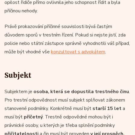
opilost řidiče přímo ovlivnila jeho schopnost řídit a byla
příčinou nehody.
Právě prokazování příčinné souvislosti bývá častým
důvodem sporů v trestním řízení. Pokud si nejste jistí, zda
policie nebo státní zástupce správně vyhodnotili váš případ,
může být vhodné vše
konzultovat s advokátem
.
Subjekt
Subjektem je
osoba, která se dopustila trestného činu
.
Pro trestní odpovědnost musí subjekt splňovat zákonem
stanovené podmínky. Konkrétně musí být
starší 15 let
a
musí být
příčetný
. Trestně odpovědné mohou být i
právnické osoby, u kterých je třeba splnění podmínky
přičitatelnosti
a čin musí být proveden
v její prospěch.