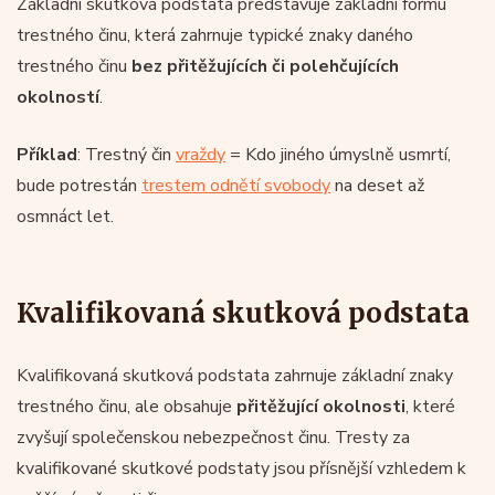
Základní skutková podstata představuje základní formu
trestného činu, která zahrnuje typické znaky daného
trestného činu
bez přitěžujících či polehčujících
okolností
.
Příklad
: Trestný čin
vraždy
= Kdo jiného úmyslně usmrtí,
bude potrestán
trestem odnětí svobody
na deset až
osmnáct let.
Kvalifikovaná skutková podstata
Kvalifikovaná skutková podstata zahrnuje základní znaky
trestného činu, ale obsahuje
přitěžující okolnosti
, které
zvyšují společenskou nebezpečnost činu. Tresty za
kvalifikované skutkové podstaty jsou přísnější vzhledem k