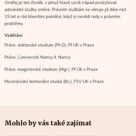
Ondřej je ten člověk, v jehož hlavě uzrál nápad poskytovat
advokátní služby online. Právním službám se věnuje již déle než
15 let a rád klientům pomáhá, když si nevědí rady s právními
problémy.
Vzdělání
Právo, doktorské studium (Ph.D), Pf UK v Praze
Právo, L’université Nancy-II, Nancy
Právo, magisterské studium (Mgr.), Pf UK v Praze
Mezinárodní teritoriální studia (Bc.), FSV UK v Praze
Mohlo by vás také zajímat