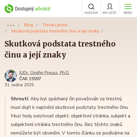
HLEDÁNÍ
MŮJ ÚČET
MENU
Blog
Trestní právo
●●●
Skutková podstata trestného činu a její znaky
Skutková podstata trestného
činu a její znaky
JUDr. Ondřej Preuss, Ph.D.
ČAK 15597
31. ledna 2025
Shrnutí:
Aby byl spáchaný čin považován za trestný,
musí dojít k naplnění skutkové podstaty trestného činu.
Musí tedy existovat objekt, objektivní stránka, subjekt a
subjektivní stránka trestného činu. Bez těchto znaků
nemůžete být obviněni. V tomto článku se podíváme na