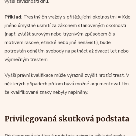
vyšší závažnosti činu.
Příklad
: Trestný čin vraždy s přitěžujícími okolnostmi = Kdo
jiného úmyslně usmrtí za zákonem stanovených okolností
(např. zvlášť surovým nebo trýznivým způsobem či s
motivem rasové, etnické nebo jiné nenávisti), bude
potrestán odnětím svobody na patnáct až dvacet let nebo
výjimečným trestem.
Vyšší právní kvalifikace může výrazně zvýšit hrozící trest. V
některých případech přitom bývá možné argumentovat tím,
že kvalifikované znaky nebyly naplněny.
Privilegovaná skutková podstata
Privilegovaná skutková podstata zahrnuje základní znaky