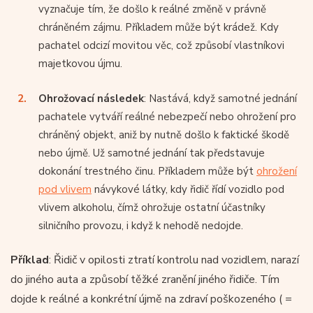
vyznačuje tím, že došlo k reálné změně v právně
chráněném zájmu. Příkladem může být krádež. Kdy
pachatel odcizí movitou věc, což způsobí vlastníkovi
majetkovou újmu.
Ohrožovací následek
: Nastává, když samotné jednání
pachatele vytváří reálné nebezpečí nebo ohrožení pro
chráněný objekt, aniž by nutně došlo k faktické škodě
nebo újmě. Už samotné jednání tak představuje
dokonání trestného činu. Příkladem může být
ohrožení
pod vlivem
návykové látky, kdy řidič řídí vozidlo pod
vlivem alkoholu, čímž ohrožuje ostatní účastníky
silničního provozu, i když k nehodě nedojde.
Příklad
: Řidič v opilosti ztratí kontrolu nad vozidlem, narazí
do jiného auta a způsobí těžké zranění jiného řidiče. Tím
dojde k reálné a konkrétní újmě na zdraví poškozeného ( =