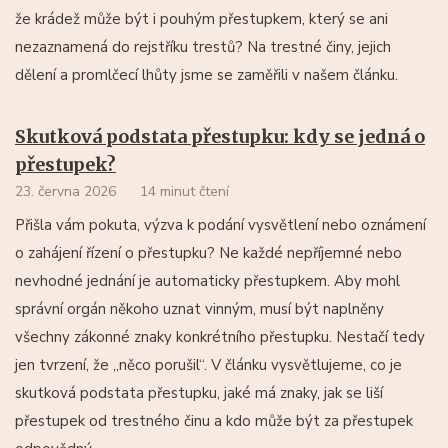
že krádež může být i pouhým přestupkem, který se ani
nezaznamená do rejstříku trestů? Na trestné činy, jejich
dělení a promlčecí lhůty jsme se zaměřili v našem článku.
Skutková podstata přestupku: kdy se jedná o
přestupek?
23. června 2026
14 minut čtení
Přišla vám pokuta, výzva k podání vysvětlení nebo oznámení
o zahájení řízení o přestupku? Ne každé nepříjemné nebo
nevhodné jednání je automaticky přestupkem. Aby mohl
správní orgán někoho uznat vinným, musí být naplněny
všechny zákonné znaky konkrétního přestupku. Nestačí tedy
jen tvrzení, že „něco porušil“. V článku vysvětlujeme, co je
skutková podstata přestupku, jaké má znaky, jak se liší
přestupek od trestného činu a kdo může být za přestupek