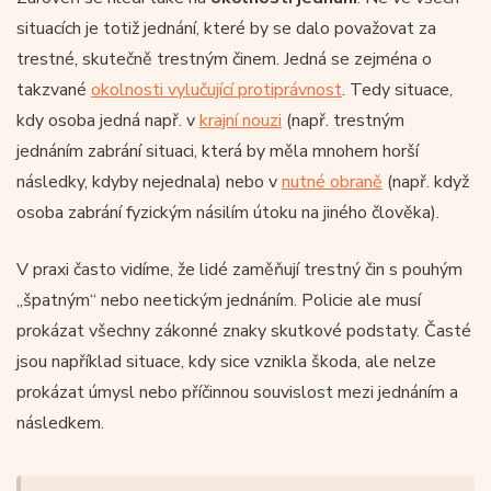
situacích je totiž jednání, které by se dalo považovat za
trestné, skutečně trestným činem. Jedná se zejména o
takzvané
okolnosti vylučující protiprávnost
. Tedy situace,
kdy osoba jedná např. v
krajní nouzi
(např. trestným
jednáním zabrání situaci, která by měla mnohem horší
následky, kdyby nejednala) nebo v
nutné obraně
(např. když
osoba zabrání fyzickým násilím útoku na jiného člověka).
V praxi často vidíme, že lidé zaměňují trestný čin s pouhým
„špatným“ nebo neetickým jednáním. Policie ale musí
prokázat všechny zákonné znaky skutkové podstaty. Časté
jsou například situace, kdy sice vznikla škoda, ale nelze
prokázat úmysl nebo příčinnou souvislost mezi jednáním a
následkem.