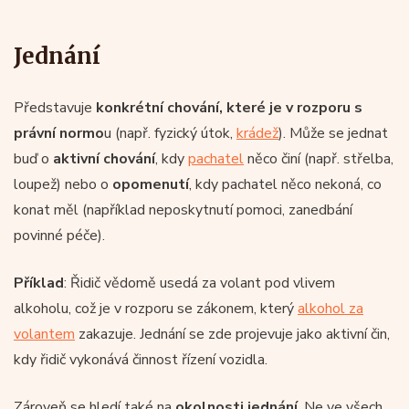
Jednání
Představuje
konkrétní chování, které je v rozporu s
právní normo
u (např. fyzický útok,
krádež
). Může se jednat
buď o
aktivní chování
, kdy
pachatel
něco činí (např. střelba,
loupež) nebo o
opomenutí
, kdy pachatel něco nekoná, co
konat měl (například neposkytnutí pomoci, zanedbání
povinné péče).
Příklad
: Řidič vědomě usedá za volant pod vlivem
alkoholu, což je v rozporu se zákonem, který
alkohol za
volantem
zakazuje. Jednání se zde projevuje jako aktivní čin,
kdy řidič vykonává činnost řízení vozidla.
Zároveň se hledí také na
okolnosti jednání
. Ne ve všech