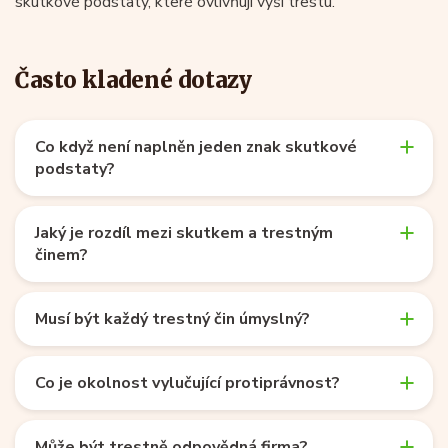
skutkové podstaty, které ovlivňují výši trestu.
Často kladené dotazy
Co když není naplněn jeden znak skutkové
podstaty?
Jaký je rozdíl mezi skutkem a trestným
činem?
Musí být každý trestný čin úmyslný?
Co je okolnost vylučující protiprávnost?
Může být trestně odpovědná firma?