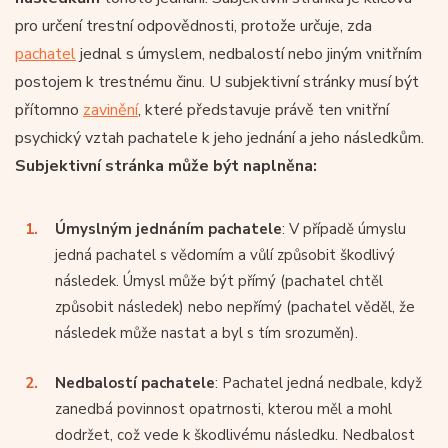
pro určení trestní odpovědnosti, protože určuje, zda
pachatel
jednal s úmyslem, nedbalostí nebo jiným vnitřním
postojem k trestnému činu. U subjektivní stránky musí být
přítomno
zavinění
, které představuje právě ten vnitřní
psychický vztah pachatele k jeho jednání a jeho následkům.
Subjektivní stránka může být naplněna:
Úmyslným jednáním pachatele
: V případě úmyslu
jedná pachatel s vědomím a vůlí způsobit škodlivý
následek. Úmysl může být přímý (pachatel chtěl
způsobit následek) nebo nepřímý (pachatel věděl, že
následek může nastat a byl s tím srozuměn).
Nedbalostí pachatele
: Pachatel jedná nedbale, když
zanedbá povinnost opatrnosti, kterou měl a mohl
dodržet, což vede k škodlivému následku. Nedbalost