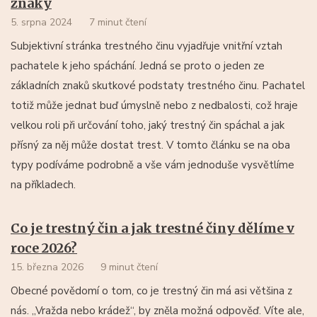
znaky
5. srpna 2024
7 minut čtení
Subjektivní stránka trestného činu vyjadřuje vnitřní vztah
pachatele k jeho spáchání. Jedná se proto o jeden ze
základních znaků skutkové podstaty trestného činu. Pachatel
totiž může jednat buď úmyslně nebo z nedbalosti, což hraje
velkou roli při určování toho, jaký trestný čin spáchal a jak
přísný za něj může dostat trest. V tomto článku se na oba
typy podíváme podrobně a vše vám jednoduše vysvětlíme
na příkladech.
Co je trestný čin a jak trestné činy dělíme v
roce 2026?
15. března 2026
9 minut čtení
Obecné povědomí o tom, co je trestný čin má asi většina z
nás. „Vražda nebo krádež“, by zněla možná odpověď. Víte ale,