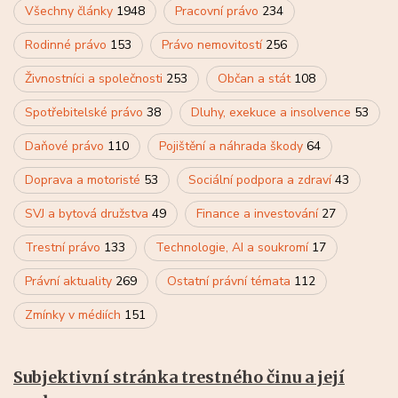
Všechny články
1948
Pracovní právo
234
Rodinné právo
153
Právo nemovitostí
256
Živnostníci a společnosti
253
Občan a stát
108
Spotřebitelské právo
38
Dluhy, exekuce a insolvence
53
Daňové právo
110
Pojištění a náhrada škody
64
Doprava a motoristé
53
Sociální podpora a zdraví
43
SVJ a bytová družstva
49
Finance a investování
27
Trestní právo
133
Technologie, AI a soukromí
17
Právní aktuality
269
Ostatní právní témata
112
Zmínky v médiích
151
Subjektivní stránka trestného činu a její