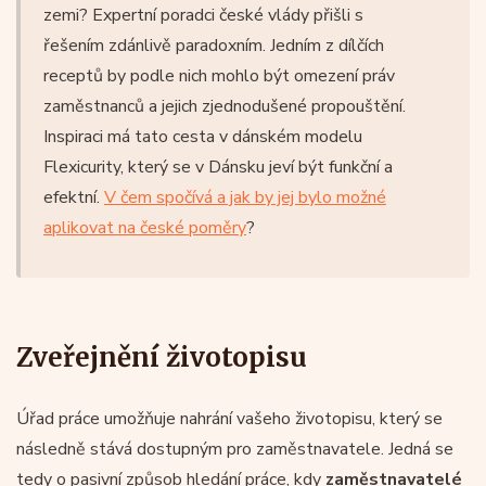
zemi? Expertní poradci české vlády přišli s
řešením zdánlivě paradoxním. Jedním z dílčích
receptů by podle nich mohlo být omezení práv
zaměstnanců a jejich zjednodušené propouštění.
Inspiraci má tato cesta v dánském modelu
Flexicurity, který se v Dánsku jeví být funkční a
efektní.
V čem spočívá a jak by jej bylo možné
aplikovat na české poměry
?
Zveřejnění životopisu
Úřad práce umožňuje nahrání vašeho životopisu, který se
následně stává dostupným pro zaměstnavatele. Jedná se
tedy o pasivní způsob hledání práce, kdy
zaměstnavatelé