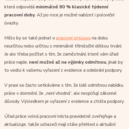
která odpovídá
minimálně 80 % klasické týdenní
pracovní doby
. Až po roce je možné nabízet i poloviční
úvazky.
Mělo by se také jednat o
pracovní smlouvu
na dobu
neurčitou nebo určitou s minimálně tříměsíční délkou trvání.
Je ale třeba počítat s tím, že zaměstnání, které vám úřad
práce najde,
není možné až na výjimky odmítnou
, jinak by
to vedlo k vašemu vyřazení z evidence a odebrání podpory.
V praxi se často setkáváme s tím, že lidé odmítnou nabídku
práce v domnění, že „není vhodná“, ale nesplňují zákonné
důvody. Výsledkem je vyřazení z evidence a ztráta podpory.
Úřad práce volná pracovní místa pravidelně zveřejňuje a
aktualizuje, takže uchazeči mají stále přehled o aktuální