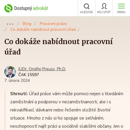
HLEDÁNÍ
MŮJ ÚČET
MENU
Blog
Pracovní právo
●●●
Co dokáže nabídnout pracovní úřad
Co dokáže nabídnout pracovní
úřad
JUDr. Ondřej Preuss, Ph.D.
ČAK 15597
7. února 2024
Shrnutí:
Úřad práce vám může pomoci nejen s hledáním
zaměstnání a podporou v nezaměstnanosti, ale i s
rekvalifikací, dávkami nebo řešením složité životní
situace. Mnoho z nás si ho spojuje se selháním,
neschopností najít práci a sociálně slabšími občany. Jen o