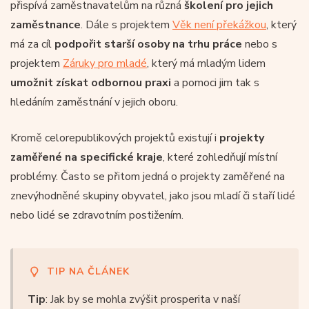
přispívá zaměstnavatelům na různá
školení pro jejich
zaměstnance
. Dále s projektem
Věk není překážkou
, který
má za cíl
podpořit starší osoby na trhu práce
nebo s
projektem
Záruky pro mladé
, který má mladým lidem
umožnit získat odbornou praxi
a pomoci jim tak s
hledáním zaměstnání v jejich oboru.
Kromě celorepublikových projektů existují i
projekty
zaměřené na specifické kraje
, které zohledňují místní
problémy. Často se přitom jedná o projekty zaměřené na
znevýhodněné skupiny obyvatel, jako jsou mladí či staří lidé
nebo lidé se zdravotním postižením.
TIP NA ČLÁNEK
Tip
: Jak by se mohla zvýšit prosperita v naší