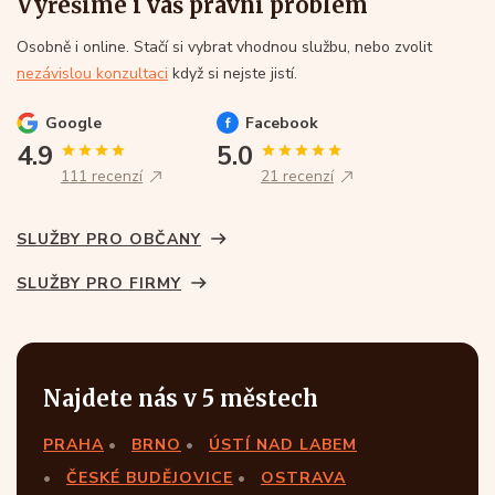
Vyřešíme i váš právní problém
Osobně i online. Stačí si vybrat vhodnou službu, nebo zvolit
nezávislou konzultaci
když si nejste jistí.
Google
Facebook
4.9
5.0
111 recenzí
21 recenzí
SLUŽBY PRO OBČANY
SLUŽBY PRO FIRMY
Najdete nás v 5 městech
PRAHA
BRNO
ÚSTÍ NAD LABEM
ČESKÉ BUDĚJOVICE
OSTRAVA