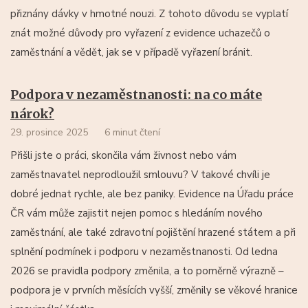
přiznány dávky v hmotné nouzi. Z tohoto důvodu se vyplatí
znát možné důvody pro vyřazení z evidence uchazečů o
zaměstnání a vědět, jak se v případě vyřazení bránit.
Podpora v nezaměstnanosti: na co máte
nárok?
29. prosince 2025
6 minut čtení
Přišli jste o práci, skončila vám živnost nebo vám
zaměstnavatel neprodloužil smlouvu? V takové chvíli je
dobré jednat rychle, ale bez paniky. Evidence na Úřadu práce
ČR vám může zajistit nejen pomoc s hledáním nového
zaměstnání, ale také zdravotní pojištění hrazené státem a při
splnění podmínek i podporu v nezaměstnanosti. Od ledna
2026 se pravidla podpory změnila, a to poměrně výrazně –
podpora je v prvních měsících vyšší, změnily se věkové hranice