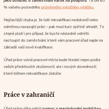
jako uchazeč o zaměstnání nárok na podporu
. Ta činí 60
% vašeho posledního
průměrného měsíčního výdělku
.
Nejčastější chyba je, že lidé rekvalifikaci nedokončí nebo
odmítnou navazující práci – pak musí kurz zpětně uhradit. To
stejné platí i pro případ, že byste následně odmítli
nastoupit do zaměstnání, které vám pracovní úřad najde na
základě vaší nové kvalifikace.
Úřad práce volná pracovní místa bude hledat nejen podle
vašich předchozích zkušeností, ale i nových dovedností,
které během rekvalifikace získáte.
Práce v zahraničí
Úřad práce dále nabízí
pomoc s mezinárodní mobilitou