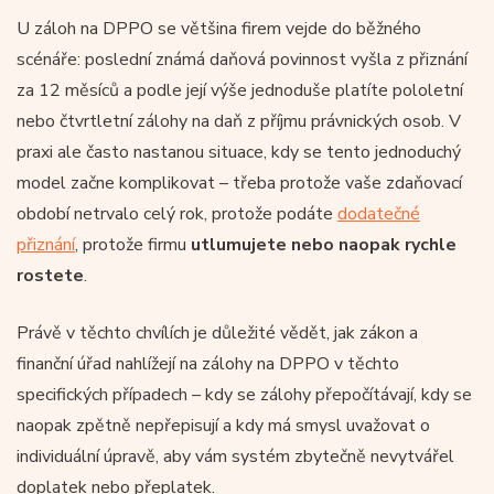
U záloh na DPPO se většina firem vejde do běžného
scénáře: poslední známá daňová povinnost vyšla z přiznání
za 12 měsíců a podle její výše jednoduše platíte pololetní
nebo čtvrtletní zálohy na daň z příjmu právnických osob. V
praxi ale často nastanou situace, kdy se tento jednoduchý
model začne komplikovat – třeba protože vaše zdaňovací
období netrvalo celý rok, protože podáte
dodatečné
přiznání
, protože firmu
utlumujete nebo naopak rychle
rostete
.
Právě v těchto chvílích je důležité vědět, jak zákon a
finanční úřad nahlížejí na zálohy na DPPO v těchto
specifických případech – kdy se zálohy přepočítávají, kdy se
naopak zpětně nepřepisují a kdy má smysl uvažovat o
individuální úpravě, aby vám systém zbytečně nevytvářel
doplatek nebo přeplatek.