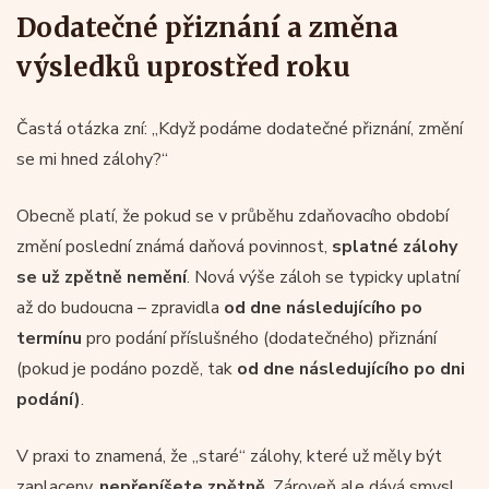
Dodatečné přiznání a změna
výsledků uprostřed roku
Častá otázka zní: „Když podáme dodatečné přiznání, změní
se mi hned zálohy?“
Obecně platí, že pokud se v průběhu zdaňovacího období
změní poslední známá daňová povinnost,
splatné zálohy
se už zpětně nemění
. Nová výše záloh se typicky uplatní
až do budoucna – zpravidla
od dne následujícího po
termínu
pro podání příslušného (dodatečného) přiznání
(pokud je podáno pozdě, tak
od dne následujícího po dni
podání)
.
V praxi to znamená, že „staré“ zálohy, které už měly být
zaplaceny,
nepřepíšete zpětně
. Zároveň ale dává smysl