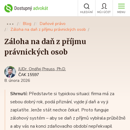
HLEDÁNÍ
MŮJ ÚČET
MENU
Blog
Daňové právo
●●●
Záloha na daň z příjmu právnických osob
Záloha na daň z příjmu
právnických osob
JUDr. Ondřej Preuss, Ph.D.
ČAK 15597
8. února 2026
Shrnutí:
Představte si typickou situaci: firma má za
sebou dobrý rok, podá přiznání, vyjde jí daň a vy ji
zaplatíte. Jenže stát nechce čekat. Proto funguje
zálohový systém – aby se daň z příjmů vybírala průběžně
a aby vás na konci zdaňovacího období nepřekvapil