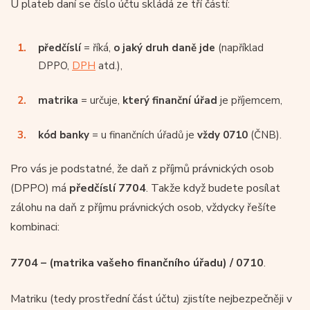
U plateb daní se číslo účtu skládá ze tří částí:
předčíslí
= říká,
o jaký druh daně jde
(například
DPPO,
DPH
atd.),
matrika
= určuje,
který finanční úřad
je příjemcem,
kód banky
= u finančních úřadů je
vždy 0710
(ČNB).
Pro vás je podstatné, že daň z příjmů právnických osob
(DPPO) má
předčíslí 7704
. Takže když budete posílat
zálohu na daň z příjmu právnických osob, vždycky řešíte
kombinaci:
7704 – (matrika vašeho finančního úřadu) / 0710
.
Matriku (tedy prostřední část účtu) zjistíte nejbezpečněji v