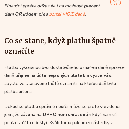
Finanční správa odkazuje i na možnost
placení
daní QR kódem
přes
portál MOJE daně
.
Co se stane, když platbu špatně
označíte
Platbu vykonanou bez dostatečného označení daně správce
daně
přijme na účtu nejasných plateb
a
vyzve vás
,
abyste ve stanovené lhůtě oznámili, na kterou daň byla
platba určena.
Dokud se platba správně neurčí, může se proto v evidenci
jevit, že
záloha na DPPO není uhrazená
(i když vám už
peníze z účtu odešly). Kvůli tomu pak hrozí následky z