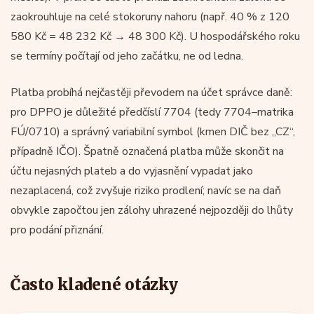
zaokrouhluje na celé stokoruny nahoru (např. 40 % z 120
580 Kč = 48 232 Kč → 48 300 Kč). U hospodářského roku
se termíny počítají od jeho začátku, ne od ledna.
Platba probíhá nejčastěji převodem na účet správce daně:
pro DPPO je důležité předčíslí 7704 (tedy 7704–matrika
FÚ/0710) a správný variabilní symbol (kmen DIČ bez „CZ“,
případně IČO). Špatně označená platba může skončit na
účtu nejasných plateb a do vyjasnění vypadat jako
nezaplacená, což zvyšuje riziko prodlení; navíc se na daň
obvykle započtou jen zálohy uhrazené nejpozději do lhůty
pro podání přiznání.
Často kladené otázky