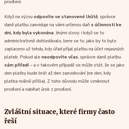
prodlení.
Když na výzvu
odpovíte ve stanovené lhůtě
, správce
daně platbu zaeviduje na vámi určenou daň
s účinností ke
dni, kdy byla vykonána
. Jinými slovy: i když se to
administrativně dohledávalo, bere se to, jako by to bylo
zaplaceno už tehdy, kdy úřad přijal platbu na účet nejasných
plateb. Pokud ale
neodpovíte včas
, správce daně platbu
sám přiřadí
– a v takovém případě se může stát, že se jako
den platby bude brát až den zaevidování (ne den, kdy
platba reálně přišla). Z toho důvodu může vzniknout
prodlení a nabíhat úrok z prodlení.
Zvláštní situace, které firmy často
řeší