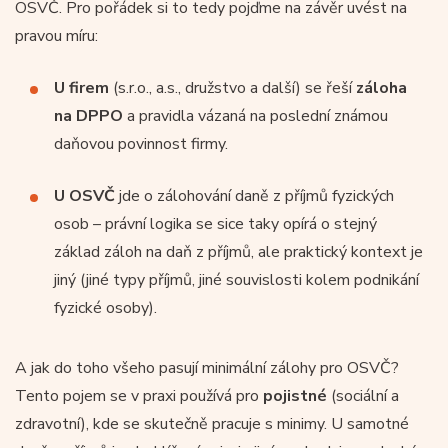
OSVČ. Pro pořádek si to tedy pojďme na závěr uvést na
pravou míru:
U firem
(s.r.o., a.s., družstvo a další) se řeší
záloha
na DPPO
a pravidla vázaná na poslední známou
daňovou povinnost firmy.
U OSVČ
jde o zálohování daně z příjmů fyzických
osob – právní logika se sice taky opírá o stejný
základ záloh na daň z příjmů, ale praktický kontext je
jiný (jiné typy příjmů, jiné souvislosti kolem podnikání
fyzické osoby).
A jak do toho všeho pasují minimální zálohy pro OSVČ?
Tento pojem se v praxi používá pro
pojistné
(sociální a
zdravotní), kde se skutečně pracuje s minimy. U samotné