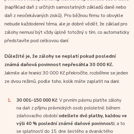
(například daň z určitých samostatných základů daně nebo
daň z neočekávaných zisků). Pro běžnou firmu to obvykle
nebude každodenní téma, ale je dobré vědět, že základ pro
zálohy nemusí být vždy úplně totožný s tím, co automaticky
představíte pod celkovou daní.
Důležité je, že zálohy se neplatí pokud poslední
známá daňová povinnost nepřesáhla 30 000 Kč.
Jakmile ale hranici 30 000 Kč překročíte, rozběhne se jeden
ze dvou režimů, podle toho, kolik máte zaplatit na dani:
30 001–150 000 Kč
: V prvním pásmu platíte zálohy
na daň z příjmu právnických osob pololetně: během
zdaňovacího období
odešlete dvě platby, každou ve
výši 40 % poslední známé daňové povinnosti
, a to
se splatností do 15. dne šestého a dvanáctého