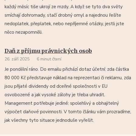
každý měsíc tiše ukrojí ze mzdy. A když se tyto dva světy
smíchají dohromady, stačí drobný omyl a najednou řešíte
nedoplatek, přeplatek, nebo nepříjemné otázky, jestli jste
něco nezapomněli.
Daň z příjmu právnických osob
26. září 2025
6 minut čtení
Je pondělní ráno. Do emailu přichází dotaz účetní: zda částka
80 000 Kč představuje náklad na reprezentaci či reklamu, zda
jsou přijaté dividendy od dceřiné společnosti v EU
osvobozené a jak vysoké zálohy je třeba uhradit.
Management potřebuje jediné: spolehlivý a obhajitelný
výpočet daňové povinnosti. V tomto článku vám prozradíme,
jak všechny tyto situace jednoduše vyřešit.