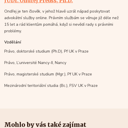
JUDr. Ondřej Preuss, Ph.D.
Ondřej je ten člověk, v jehož hlavě uzrál nápad poskytovat
advokátní služby online. Právním službám se věnuje již déle než
15 let a rád klientům pomáhá, když si nevědí rady s právními
problémy.
Vzdělání
Právo, doktorské studium (Ph.D), Pf UK v Praze
Právo, L’université Nancy-II, Nancy
Právo, magisterské studium (Mgr.), Pf UK v Praze
Mezinárodní teritoriální studia (Bc.), FSV UK v Praze
Mohlo by vás také zajímat