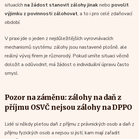
situacích
na žádost
stanovit zálohy jinak
nebo
povolit
výjimku z povinnosti zálohovat
, a to i pro celé zdaňovací
období.
V praxi jde o jeden z nejdůležitějších vyrovnávacích
mechanismů systému: zálohy jsou nastavené plošně, ale
reálný vývoj firem je různorodý. Pokud umíte situaci věcně
doložit a odůvodnit, má žádost o individuální úpravu často
smysl.
Pozor na záměnu: zálohy na daň z
příjmu OSVČ nejsou zálohy na DPPO
Lidé si někdy pletou daň z příjmu z právnických osob a daň z
příjmu fyzických osob a nejsou si jistí, kam mají zařadit