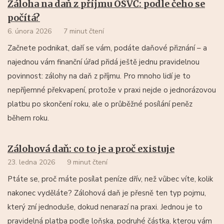
Záloha na daň z příjmu OSVČ: podle čeho se
počítá?
6. února 2026
7 minut čtení
Začnete podnikat, daří se vám, podáte daňové přiznání – a
najednou vám finanční úřad přidá ještě jednu pravidelnou
povinnost: zálohy na daň z příjmu. Pro mnoho lidí je to
nepříjemné překvapení, protože v praxi nejde o jednorázovou
platbu po skončení roku, ale o průběžné posílání peněz
během roku.
Zálohová daň: co to je a proč existuje
23. ledna 2026
9 minut čtení
Ptáte se, proč máte posílat peníze dřív, než vůbec víte, kolik
nakonec vyděláte? Zálohová daň je přesně ten typ pojmu,
který zní jednoduše, dokud nenarazí na praxi. Jednou je to
pravidelná platba podle loňska, podruhé částka, kterou vám