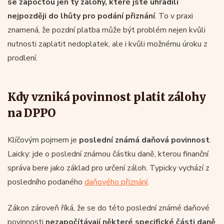
se započtou jen ty zálohy, které jste uhradili
nejpozději do lhůty pro podání přiznání
. To v praxi
znamená, že pozdní platba může být problém nejen kvůli
nutnosti zaplatit nedoplatek, ale i kvůli možnému úroku z
prodlení.
Kdy vzniká povinnost platit zálohy
na DPPO
Klíčovým pojmem je
poslední známá daňová povinnost
.
Laicky: jde o poslední známou částku daně, kterou finanční
správa bere jako základ pro určení záloh. Typicky vychází z
posledního podaného
daňového přiznání
.
Zákon zároveň říká, že se do této poslední známé daňové
povinnosti
nezapočítávají některé specifické části daně