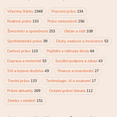
Všechny články
1948
Pracovní právo
234
Rodinné právo
153
Právo nemovitostí
256
Živnostníci a společnosti
253
Občan a stát
108
Spotřebitelské právo
38
Dluhy, exekuce a insolvence
53
Daňové právo
110
Pojištění a náhrada škody
64
Doprava a motoristé
53
Sociální podpora a zdraví
43
SVJ a bytová družstva
49
Finance a investování
27
Trestní právo
133
Technologie, AI a soukromí
17
Právní aktuality
269
Ostatní právní témata
112
Zmínky v médiích
151