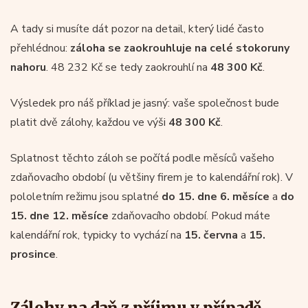
A tady si musíte dát pozor na detail, který lidé často
přehlédnou:
záloha se zaokrouhluje na celé stokoruny
nahoru
. 48 232 Kč se tedy zaokrouhlí na
48 300 Kč
.
Výsledek pro náš příklad je jasný: vaše společnost bude
platit dvě zálohy, každou ve výši
48 300 Kč
.
Splatnost těchto záloh se počítá podle měsíců vašeho
zdaňovacího období (u většiny firem je to kalendářní rok). V
pololetním režimu jsou splatné
do 15. dne 6. měsíce
a
do
15. dne 12. měsíce
zdaňovacího období. Pokud máte
kalendářní rok, typicky to vychází na
15. června
a
15.
prosince
.
Zálohy na daň z příjmu v případě