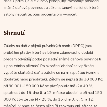
daně z příjmů je ale klíčový princip jiný: rozhoduje poslední
známá daňová povinnost a zákon stanoví hranici, do které
zálohy neplatíte, plus procenta pro výpočet.
Shrnutí
Zálohy na daň z příjmů právnických osob (DPPO) jsou
průběžné platby, které se během zdaňovacího období
předem odvádějí podle poslední známé daňové povinnosti
z posledního přiznání. Po skončení období se v přiznání
vypočte skutečná daň a zálohy se na ni započtou (vznikne
doplatek nebo přeplatek). Zálohy se neplatí do 30 000 Kč;
při 30 001–150 000 Kč se platí pololetně (2× 40 %,
splatnost do 15. dne 6. a 12. měsíce období) a při nad 150
000 Kč čtvrtletně (4× 25 %, do 15. dne 3., 6., 9. a 12.
měsíce). V praxi se často přehlíží zaokrouhlení: záloha se