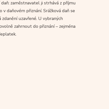
daň: zaměstnavatel ji strhává z příjmu
bo v daňovém přiznání. Srážková daň se
á zdanění uzavřené. U vybraných
volně zahrnout do přiznání – zejména
řeplatek.