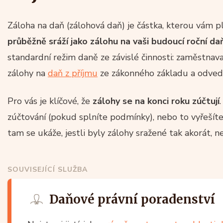
Záloha na daň (zálohová daň) je částka, kterou vám p
průběžně sráží jako zálohu na vaši budoucí roční d
standardní režim daně ze závislé činnosti: zaměstna
zálohy na
daň z příjmu
ze zákonného základu a odvede
Pro vás je klíčové, že
zálohy se na konci roku zúčtují
zúčtování (pokud splníte podmínky), nebo to vyřešíte
tam se ukáže, jestli byly zálohy sražené tak akorát, n
SOUVISEJÍCÍ SLUŽBA
Daňové právní poradenství