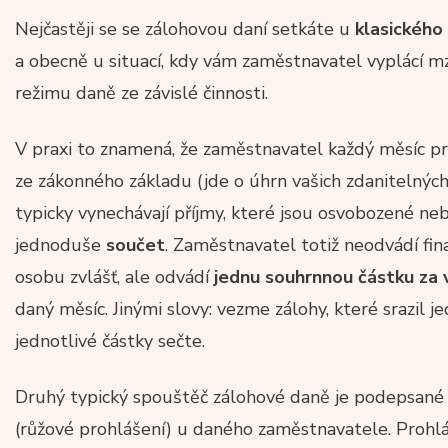
Nejčastěji se se zálohovou daní setkáte u
klasického
a obecně u situací, kdy vám zaměstnavatel vyplácí m
režimu daně ze závislé činnosti.
V praxi to znamená, že zaměstnavatel každý měsíc 
ze zákonného základu (jde o úhrn vašich zdanitelných 
typicky vynechávají příjmy, které jsou osvobozené ne
jednoduše
součet
. Zaměstnavatel totiž neodvádí fin
osobu zvlášť, ale odvádí
jednu souhrnnou částku z
daný měsíc. Jinými slovy: vezme zálohy, které srazil 
jednotlivé částky sečte.
Druhý typický spouštěč zálohové daně je podepsan
(růžové prohlášení) u daného zaměstnavatele. Prohl