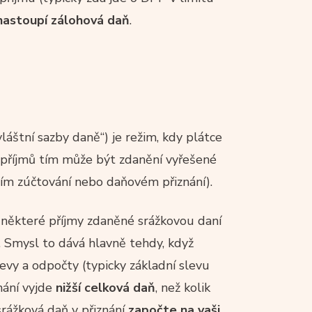
nastoupí zálohová daň
.
láštní sazby daně“) je režim, kdy plátce
y příjmů tím může být zdanění vyřešené
čním zúčtování nebo daňovém přiznání).
: některé příjmy zdaněné srážkovou daní
. Smysl to dává hlavně tehdy, když
evy a odpočty (typicky základní slevu
nání vyjde
nižší celková daň
, než kolik
srážková daň v přiznání
započte na vaši