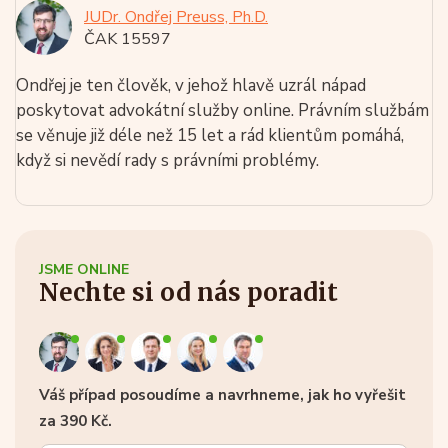
JUDr. Ondřej Preuss, Ph.D.
ČAK 15597
Ondřej je ten člověk, v jehož hlavě uzrál nápad
poskytovat advokátní služby online. Právním službám
se věnuje již déle než 15 let a rád klientům pomáhá,
když si nevědí rady s právními problémy.
JSME ONLINE
Nechte si od nás poradit
Váš případ posoudíme a navrhneme, jak ho vyřešit
za 390 Kč.