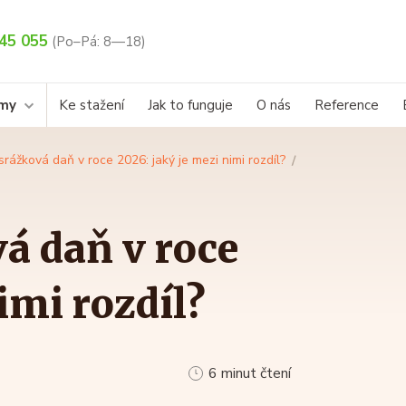
45 055
(Po–Pá: 8—18)
rmy
Ke stažení
Jak to funguje
O nás
Reference
rážková daň v roce 2026: jaký je mezi nimi rozdíl?
á daň v roce
imi rozdíl?
6 minut čtení