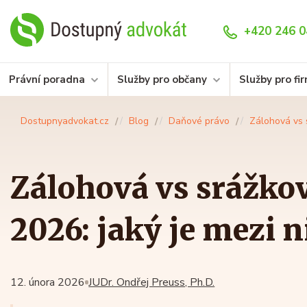
+420 246 0
Právní poradna
Služby pro občany
Služby pro fi
Dostupnyadvokat.cz
Blog
Daňové právo
Zálohová vs s
Zálohová vs srážkov
2026: jaký je mezi n
12. února 2026
JUDr. Ondřej Preuss, Ph.D.