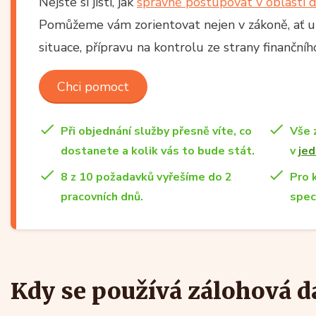
Nejste si jistí, jak
správně postupovat v oblasti d
Pomůžeme vám zorientovat nejen v zákoně, ať už
situace, přípravu na kontrolu ze strany finančn
Chci pomoct
Při objednání služby přesně víte, co
Vše 
dostanete a kolik vás to bude stát.
v
jed
8 z 10 požadavků vyřešíme do 2
Pro 
pracovních dnů.
spec
Kdy se používá zálohová d