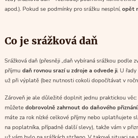
apod.). Pokud se podmínky pro srážku nesplní,
opět 
Co je srážková daň
Srážková daň (přesněji „daň vybíraná srážkou podle zv
příjmu
daň rovnou srazí u zdroje a odvede ji
. U řad
už při výplatě (bez nutnosti cokoli dopočítávat v ro
Zároveň je ale důležité doplnit jednu praktickou věc
můžete
dobrovolně zahrnout do daňového přiznání
máte za rok nízké celkové příjmy nebo uplatňujete sl
na poplatníka, případně další slevy), takže vám v přiz
už vám bylo na srážkách strženo. V takové situaci se 