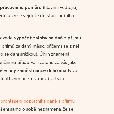
 pracovního poměru
(hlavní i vedlejší),
zdu a vy se vejdete do standardního
provede
výpočet zálohy na daň z příjmu
příjmů za daný měsíc, přičemž se z něj
bo se daní srážkou). Úhrn znamená
ančnímu úřadu vaši zálohu za vás jako
a všechny zaměstnance dohromady
za
jednotlivým lidem z mezd, a tyto
é
prohlášení poplatníka daně z příjmu
ášení samo o sobě neznamená, že se