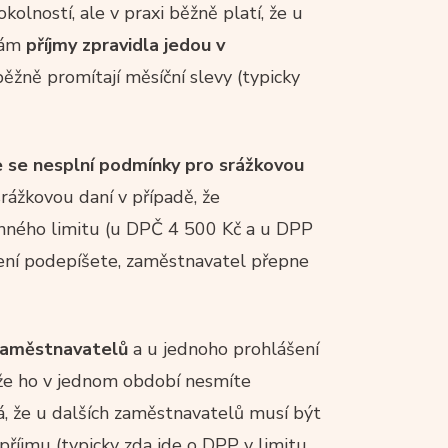
olností, ale v praxi běžně platí, že u
vám
příjmy zpravidla jedou v
ěžně promítají měsíční slevy (typicky
e se nesplní podmínky pro srážkovou
srážkovou daní v případě, že
nného limitu (u DPČ 4 500 Kč a u DPP
šení podepíšete, zaměstnavatel přepne
zaměstnavatelů
a u jednoho prohlášení
ože ho v jednom období nesmíte
ká, že u dalších zaměstnavatelů musí být
říjmu (typicky zda jde o DPP v limitu