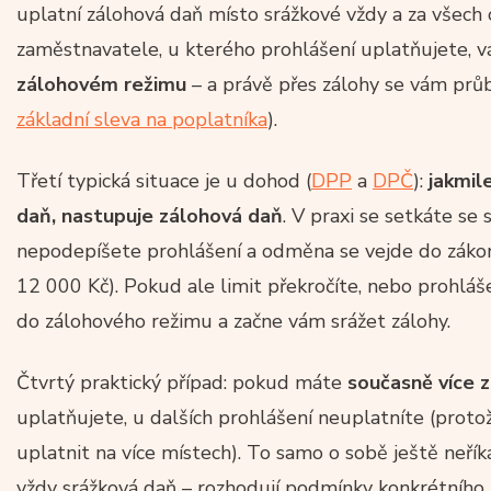
uplatní zálohová daň místo srážkové vždy a za všech ok
zaměstnavatele, u kterého prohlášení uplatňujete, 
zálohovém režimu
– a právě přes zálohy se vám průb
základní sleva na poplatníka
).
Třetí typická situace je u dohod (
DPP
a
DPČ
):
jakmil
daň, nastupuje zálohová daň
. V praxi se setkáte se 
nepodepíšete prohlášení a odměna se vejde do záko
12 000 Kč). Pokud ale limit překročíte, nebo prohlá
do zálohového režimu a začne vám srážet zálohy.
Čtvrtý praktický případ: pokud máte
současně více 
uplatňujete, u dalších prohlášení neuplatníte (prot
uplatnit na více místech). To samo o sobě ještě neří
vždy srážková daň – rozhodují podmínky konkrétního p