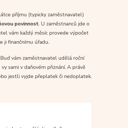
látce příjmu (typicky zaměstnavatel)
aňovou povinnost
. U zaměstnanců jde o
vatel vám každý měsíc provede výpočet
 ji finančnímu úřadu.
. Buď vám zaměstnavatel udělá roční
 vy sami v daňovém přiznání. A právě
ebo jestli vyjde přeplatek či nedoplatek.