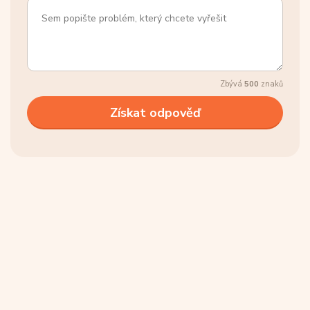
Zbývá
500
znaků