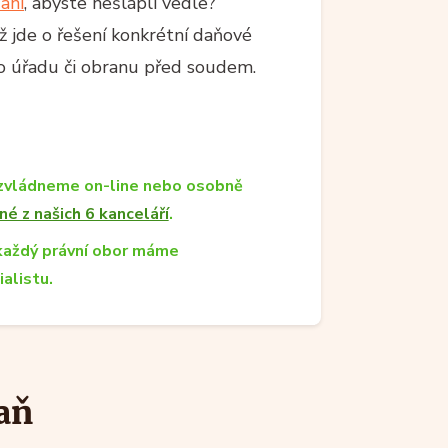
aní
, abyste nešlápli vedle?
 jde o řešení konkrétní daňové
ího úřadu či obranu před soudem.
zvládneme on-line nebo osobně
né z našich 6 kanceláří
.
každý právní obor máme
ialistu.
aň