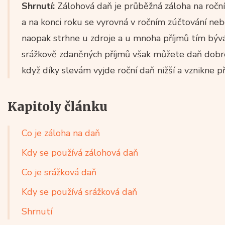
Shrnutí:
Zálohová daň je průběžná záloha na roční 
a na konci roku se vyrovná v ročním zúčtování ne
naopak strhne u zdroje a u mnoha příjmů tím býv
srážkově zdaněných příjmů však můžete daň dobro
když díky slevám vyjde roční daň nižší a vznikne p
Kapitoly článku
Co je záloha na daň
Kdy se používá zálohová daň
Co je srážková daň
Kdy se používá srážková daň
Shrnutí