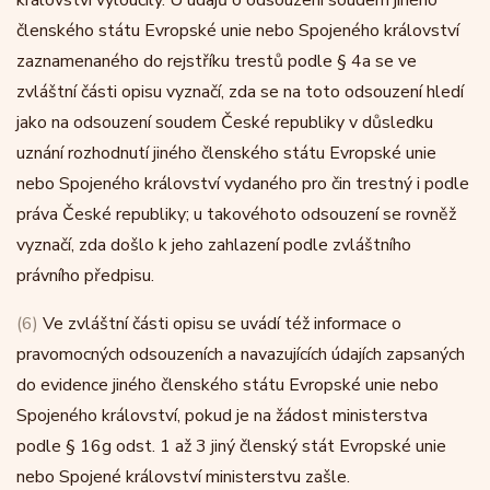
království vyloučily. U údajů o odsouzení soudem jiného
členského státu Evropské unie nebo Spojeného království
zaznamenaného do rejstříku trestů podle § 4a se ve
zvláštní části opisu vyznačí, zda se na toto odsouzení hledí
jako na odsouzení soudem České republiky v důsledku
uznání rozhodnutí jiného členského státu Evropské unie
nebo Spojeného království vydaného pro čin trestný i podle
práva České republiky; u takovéhoto odsouzení se rovněž
vyznačí, zda došlo k jeho zahlazení podle zvláštního
právního předpisu.
(6)
Ve zvláštní části opisu se uvádí též informace o
pravomocných odsouzeních a navazujících údajích zapsaných
do evidence jiného členského státu Evropské unie nebo
Spojeného království, pokud je na žádost ministerstva
podle § 16g odst. 1 až 3 jiný členský stát Evropské unie
nebo Spojené království ministerstvu zašle.