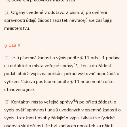
b)
pověření pracovníci ministerstva.
(3)
Orgány uvedené v odstavci 2 písm. a) po ověření
správnosti údajů žádost žadateli nevracejí, ale zasílají ji
ministerstvu.
§ 11a
#
(1)
Je-li písemná žádost o výpis podle § 11 odst. 1 podána
4a
u kontaktního místa veřejné správy
), ten, kdo žádost
podal, obdrží výpis na počkání, pokud výslovně nepožádá o
vyřízení žádosti postupem podle § 11 nebo není-li dále
stanoveno jinak.
4a
(2)
Kontaktní místo veřejné správy
) po přijetí žádosti o
výpis ověří správnost údajů uvedených v písemné žádosti o
výpis, totožnost osoby žádající o výpis týkající se fyzické
osoby a skutečnost, že byl zaplacen poplatek za přijetí