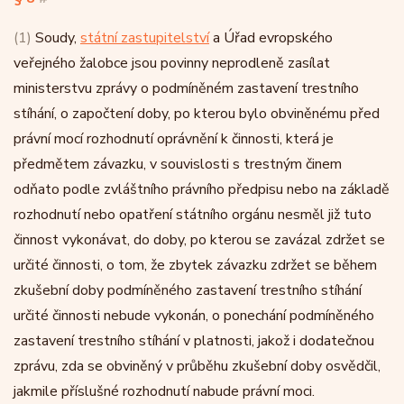
(1)
Soudy,
státní zastupitelství
a Úřad evropského
veřejného žalobce jsou povinny neprodleně zasílat
ministerstvu zprávy o podmíněném zastavení trestního
stíhání, o započtení doby, po kterou bylo obviněnému před
právní mocí rozhodnutí oprávnění k činnosti, která je
předmětem závazku, v souvislosti s trestným činem
odňato podle zvláštního právního předpisu nebo na základě
rozhodnutí nebo opatření státního orgánu nesměl již tuto
činnost vykonávat, do doby, po kterou se zavázal zdržet se
určité činnosti, o tom, že zbytek závazku zdržet se během
zkušební doby podmíněného zastavení trestního stíhání
určité činnosti nebude vykonán, o ponechání podmíněného
zastavení trestního stíhání v platnosti, jakož i dodatečnou
zprávu, zda se obviněný v průběhu zkušební doby osvědčil,
jakmile příslušné rozhodnutí nabude právní moci.