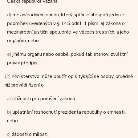
Česká republika vázána,
d)
mezinárodnímu soudu, který splňuje alespoň jednu z
podmínek uvedených v § 145 odst. 1 písm. a) zákona o
mezinárodní justiční spolupráci ve věcech trestních, a jeho
orgánům, nebo
e)
jinému orgánu nebo osobě, pokud tak stanoví zvláštní
právní předpis.
(2)
Ministerstvo může použít opis týkající se osoby, ohledně
níž provádí řízení o
a)
stížnosti pro porušení zákona,
b)
uplatnění rozhodnutí prezidenta republiky o amnestii,
nebo
c)
žádosti o milost.