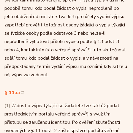
(4)
Kontaktní místo veřejné správy
) vydá výpis v listinné
podobě tomu, kdo podal žádost o výpis, neprodleně po
jeho obdržení od ministerstva. Je-li pro účely vydání výpisu
zapotřebí prověřit totožnost osoby žádající o výpis týkající
se fyzické osoby podle odstavce 3 nebo nelze-li
neprodleně vyhotovit přílohu výpisu podle § 13 odst. 3
4a
nebo 4, kontaktní místo veřejné správy
) tuto skutečnost
sdělí tomu, kdo podal žádost o výpis, a v návaznosti na
předpokládaný termín vydání výpisu mu oznámí, kdy si lze u
něj výpis vyzvednout.
§ 11aa
#
(1)
Žádost o výpis týkající se žadatele lze taktéž podat
9
prostřednictvím portálu veřejné správy
) s využitím
přístupu se zaručenou identitou. Po ověření skutečností
uvedených v § 11 odst. 2 zašle správce portálu veřejné