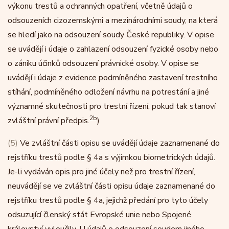
výkonu trestů a ochranných opatření, včetně údajů o
odsouzeních cizozemskými a mezinárodními soudy, na která
se hledí jako na odsouzení soudy České republiky. V opise
se uvádějí i údaje o zahlazení odsouzení fyzické osoby nebo
o zániku účinků odsouzení právnické osoby. V opise se
uvádějí i údaje z evidence podmíněného zastavení trestního
stíhání, podmíněného odložení návrhu na potrestání a jiné
významné skutečnosti pro trestní řízení, pokud tak stanoví
2b
zvláštní právní předpis.
)
(5)
Ve zvláštní části opisu se uvádějí údaje zaznamenané do
rejstříku trestů podle § 4a s výjimkou biometrických údajů.
Je-li vydáván opis pro jiné účely než pro trestní řízení,
neuvádějí se ve zvláštní části opisu údaje zaznamenané do
rejstříku trestů podle § 4a, jejichž předání pro tyto účely
odsuzující členský stát Evropské unie nebo Spojené