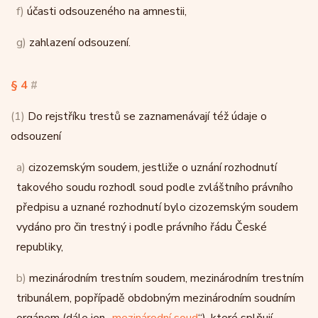
f)
účasti odsouzeného na amnestii,
g)
zahlazení odsouzení.
§ 4
#
(1)
Do rejstříku trestů se zaznamenávají též údaje o
odsouzení
a)
cizozemským soudem, jestliže o uznání rozhodnutí
takového soudu rozhodl soud podle zvláštního právního
předpisu a uznané rozhodnutí bylo cizozemským soudem
vydáno pro čin trestný i podle právního řádu České
republiky,
b)
mezinárodním trestním soudem, mezinárodním trestním
tribunálem, popřípadě obdobným mezinárodním soudním