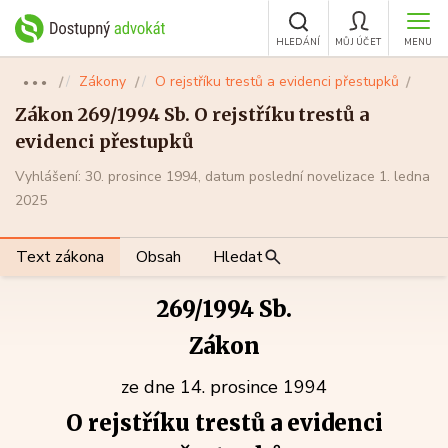
HLEDÁNÍ
MŮJ ÚČET
MENU
Zákony
O rejstříku trestů a evidenci přestupků
●●●
Zákon 269/1994 Sb. O rejstříku trestů a
evidenci přestupků
Vyhlášení: 30. prosince 1994, datum poslední novelizace 1. ledna
2025
Text zákona
Obsah
Hledat
269/1994 Sb.
Zákon
ze dne 14. prosince 1994
O rejstříku trestů a evidenci