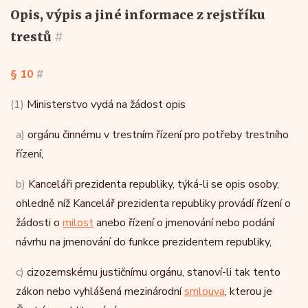
opis, výpis a jiné informace z rejstříku
trestů
#
§ 10
#
(1)
Ministerstvo vydá na žádost opis
a)
orgánu činnému v trestním řízení pro potřeby trestního
řízení,
b)
Kanceláři prezidenta republiky, týká-li se opis osoby,
ohledně níž Kancelář prezidenta republiky provádí řízení o
žádosti o
milost
anebo řízení o jmenování nebo podání
návrhu na jmenování do funkce prezidentem republiky,
c)
cizozemskému justičnímu orgánu, stanoví-li tak tento
zákon nebo vyhlášená mezinárodní
smlouva
, kterou je