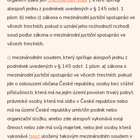
orgánem (dále jen „
mezinárodní soud
“), které splňují
alespoň jednu z podmínek uvedených v § 145 odst. 1
písm. b) nebo c) zákona o mezinárodní justiční spolupráci ve
věcech trestních, pokud o uznání jeho rozhodnutí rozhodl
soud podle zákona o mezinárodní justiční spolupráci ve
věcech trestních,
c)
mezinárodním soudem, který splňuje alespoň jednu z
podmínek uvedených v § 145 odst. 1 písm. a) zákona o
mezinárodní justiční spolupráci ve věcech trestních, pokud
jde o odsouzení občana České republiky, osoby bez státní
příslušnosti, která má na jejím území povolen trvalý pobyt,
právnické osoby, která má sídlo v České republice nebo
má na území České republiky umístěn podnik nebo
organizační složku, anebo zde alespoň vykonává svoji
činnost nebo zde má svůj majetek, nebo jiné osoby, která
vykonává
trest
uložený takovým mezinárodním soudem v