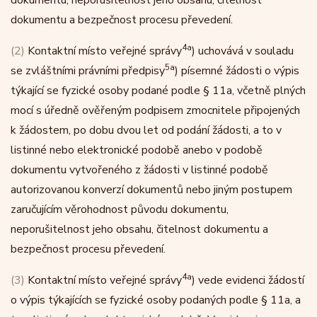
dokumentu, neporušitelnost jeho obsahu, čitelnost
dokumentu a bezpečnost procesu převedení.
4a
(2)
Kontaktní místo veřejné správy
) uchovává v souladu
5a
se zvláštními právními předpisy
) písemné žádosti o výpis
týkající se fyzické osoby podané podle § 11a, včetně plných
mocí s úředně ověřeným podpisem zmocnitele připojených
k žádostem, po dobu dvou let od podání žádosti, a to v
listinné nebo elektronické podobě anebo v podobě
dokumentu vytvořeného z žádosti v listinné podobě
autorizovanou konverzí dokumentů nebo jiným postupem
zaručujícím věrohodnost původu dokumentu,
neporušitelnost jeho obsahu, čitelnost dokumentu a
bezpečnost procesu převedení.
4a
(3)
Kontaktní místo veřejné správy
) vede evidenci žádostí
o výpis týkajících se fyzické osoby podaných podle § 11a, a