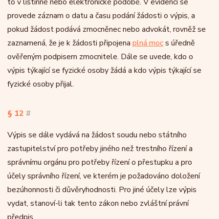
to v listinné nebo elektronické podobě. V evidenci se
provede záznam o datu a času podání žádosti o výpis, a
pokud žádost podává zmocněnec nebo advokát, rovněž se
zaznamená, že je k žádosti připojena
plná moc
s úředně
ověřeným podpisem zmocnitele. Dále se uvede, kdo o
výpis týkající se fyzické osoby žádá a kdo výpis týkající se
fyzické osoby přijal.
§ 12
#
Výpis se dále vydává na žádost soudu nebo státního
zastupitelství pro potřeby jiného než trestního řízení a
správnímu orgánu pro potřeby řízení o přestupku a pro
účely správního řízení, ve kterém je požadováno doložení
bezúhonnosti či důvěryhodnosti. Pro jiné účely lze výpis
vydat, stanoví-li tak tento zákon nebo zvláštní právní
předpis.