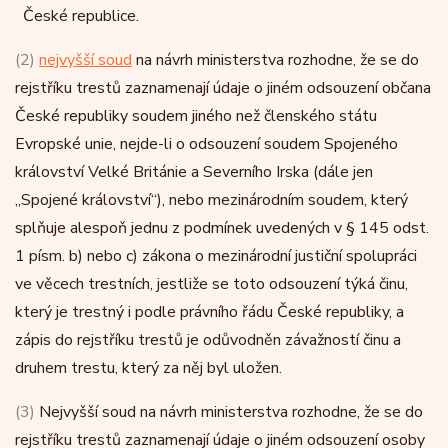
České republice.
(2)
nejvyšší soud
na návrh ministerstva rozhodne, že se do
rejstříku trestů zaznamenají údaje o jiném odsouzení občana
České republiky soudem jiného než členského státu
Evropské unie, nejde-li o odsouzení soudem Spojeného
království Velké Británie a Severního Irska (dále jen
„Spojené království“), nebo mezinárodním soudem, který
splňuje alespoň jednu z podmínek uvedených v § 145 odst.
1 písm. b) nebo c) zákona o mezinárodní justiční spolupráci
ve věcech trestních, jestliže se toto odsouzení týká činu,
který je trestný i podle právního řádu České republiky, a
zápis do rejstříku trestů je odůvodněn závažností činu a
druhem trestu, který za něj byl uložen.
(3)
Nejvyšší soud na návrh ministerstva rozhodne, že se do
rejstříku trestů zaznamenají údaje o jiném odsouzení osoby