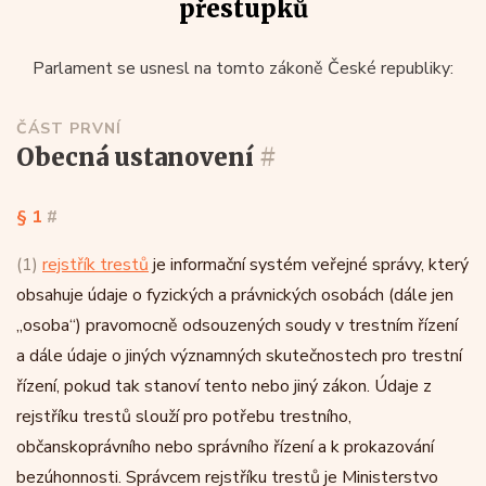
přestupků
Parlament se usnesl na tomto zákoně České republiky:
ČÁST PRVNÍ
obecná ustanovení
#
§ 1
#
(1)
rejstřík trestů
je informační systém veřejné správy, který
obsahuje údaje o fyzických a právnických osobách (dále jen
„osoba“) pravomocně odsouzených soudy v trestním řízení
a dále údaje o jiných významných skutečnostech pro trestní
řízení, pokud tak stanoví tento nebo jiný zákon. Údaje z
rejstříku trestů slouží pro potřebu trestního,
občanskoprávního nebo správního řízení a k prokazování
bezúhonnosti. Správcem rejstříku trestů je Ministerstvo