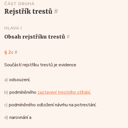
ČÁST DRUHÁ
rejstřík trestů
#
HLAVA I
obsah rejstříku trestů
#
§ 2c
#
Součástí rejstříku trestů je evidence
a)
odsouzení,
b)
podmíněného
zastavení trestního stíhání
,
c)
podmíněného odložení návrhu na potrestání,
d)
narovnání a