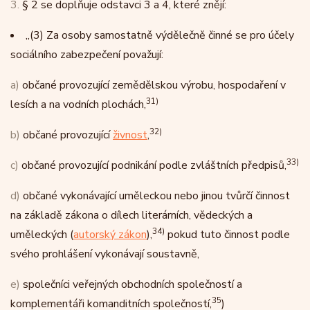
3.
§ 2 se doplňuje odstavci 3 a 4, které znějí:
„
(3)
Za osoby samostatně výdělečně činné se pro účely
sociálního zabezpečení považují:
a)
občané provozující zemědělskou výrobu, hospodaření v
31)
lesích a na vodních plochách,
32)
b)
občané provozující
živnost
,
33)
c)
občané provozující podnikání podle zvláštních předpisů,
d)
občané vykonávající uměleckou nebo jinou tvůrčí činnost
na základě zákona o dílech literárních, vědeckých a
34)
uměleckých (
autorský zákon
),
pokud tuto činnost podle
svého prohlášení vykonávají soustavně,
e)
společníci veřejných obchodních společností a
35
komplementáři komanditních společností,
)