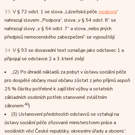
33.
V § 72 odst. 1 se slova „Lázeňská péče,
podpora
“
nahrazují slovem „Podpora“, slova „v § 54 odst. 8“ se
nahrazují slovy „v § 54 odst. 7“ a slova „nebo jiných
předpisů nemocenského zabezpečení“ se vypouštějí.
34.
V § 93 se dosavadní text označuje jako odstavec 1 a
připojují se odstavce 2 a 3, které znějí:
„
(2)
Po úhradě nákladů za pobyt v ústavu sociální péče
pro dospělé občany musí občanu zůstat z jeho příjmů aspoň
25 % částky potřebné k zajištění výživy a ostatních
základních osobních potřeb stanovené zvláštním
40
zákonem.
)
(3)
Ustanovení předchozích odstavců se vztahují na
ústavy sociální péče zřizované ministerstvem práce a
sociálních věcí České republiky, okresními úřady a obcemi.“.