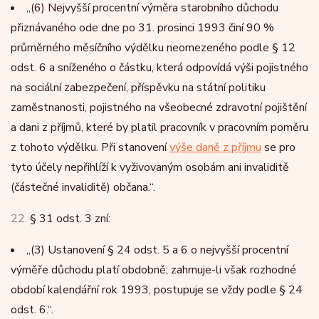
„
(6)
Nejvyšší procentní výměra starobního důchodu
přiznávaného ode dne po 31. prosinci 1993 činí 90 %
průměrného měsíčního výdělku neomezeného podle § 12
odst. 6 a sníženého o částku, která odpovídá výši pojistného
na sociální zabezpečení, příspěvku na státní politiku
zaměstnanosti, pojistného na všeobecné zdravotní pojištění
a dani z příjmů, které by platil pracovník v pracovním poměru
z tohoto výdělku. Při stanovení
výše daně z příjmu
se pro
tyto účely nepřihlíží k vyživovaným osobám ani invaliditě
(částečné invaliditě) občana.“.
22.
§ 31 odst. 3 zní:
„
(3)
Ustanovení § 24 odst. 5 a 6 o nejvyšší procentní
výměře důchodu platí obdobně; zahrnuje-li však rozhodné
období kalendářní rok 1993, postupuje se vždy podle § 24
odst. 6.“.