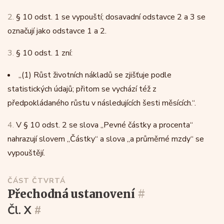
2.
§ 10 odst. 1 se vypouští; dosavadní odstavce 2 a 3 se
označují jako odstavce 1 a 2.
3.
§ 10 odst. 1 zní:
„
(1)
Růst životních nákladů se zjišťuje podle
statistických údajů; přitom se vychází též z
předpokládaného růstu v následujících šesti měsících.“.
4.
V § 10 odst. 2 se slova „Pevné částky a procenta“
nahrazují slovem „Částky“ a slova „a průměrné mzdy“ se
vypouštějí.
ČÁST ČTVRTÁ
přechodná ustanovení
#
Čl. X
#