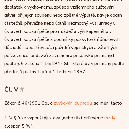
doplatek k výchovnému, způsob vzájemného zúčtování
dávek při jejich souběhu nebo zpětné výplatě, kdy je občan
částečně, převážně nebo úplně bezmocný, výši úhrady v
ústavech sociální péče pro mládež a výši kapesného v
ústavech sociální péče a podmínky poskytování úrazových
důchodů, zaopatřovacích požitků vojenských a válečných
poškozenců, přídavků za zranění a příspěvků přiznaných
podle § 6 zákona č. 16/1947 Sb., které byly přiznány podle
předpisů platných před 1. lednem 1957.“.
Čl. V
#
Zákon č. 46/1991 Sb., o
zvyšování důchodů
, se mění takto:
1.
V § 9 se vypouštějí slova „nebo růst průměrné
mzdy
alespoň 5 %“.