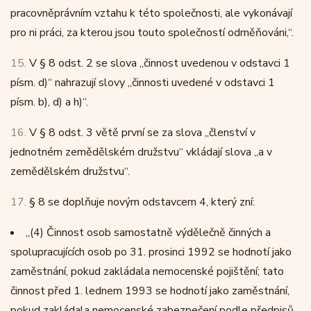
pracovněprávním vztahu k této společnosti, ale vykonávají
pro ni práci, za kterou jsou touto společností odměňováni,“.
15.
V § 8 odst. 2 se slova „činnost uvedenou v odstavci 1
písm. d)“ nahrazují slovy „činnosti uvedené v odstavci 1
písm. b), d) a h)“.
16.
V § 8 odst. 3 větě první se za slova „členství v
jednotném zemědělském družstvu“ vkládají slova „a v
zemědělském družstvu“.
17.
§ 8 se doplňuje novým odstavcem 4, který zní:
„
(4)
Činnost osob samostatně výdělečně činných a
spolupracujících osob po 31. prosinci 1992 se hodnotí jako
zaměstnání, pokud zakládala nemocenské pojištění; tato
činnost před 1. lednem 1993 se hodnotí jako zaměstnání,
pokud zakládala nemocenské zabezpečení podle předpisů