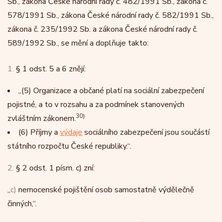
Sb., zákona České národní rady č. 482/1991 Sb., zákona č.
578/1991 Sb., zákona České národní rady č. 582/1991 Sb.,
zákona č. 235/1992 Sb. a zákona České národní rady č.
589/1992 Sb., se mění a doplňuje takto:
1.
§ 1 odst. 5 a 6 znějí:
„
(5)
Organizace a občané platí na sociální zabezpečení
pojistné, a to v rozsahu a za podmínek stanovených
30)
zvláštním zákonem.
(6)
Příjmy a
výdaje
sociálního zabezpečení jsou součástí
státního rozpočtu České republiky.“.
2.
§ 2 odst. 1 písm. c) zní:
„
c)
nemocenské pojištění osob samostatně výdělečně
činných,“.