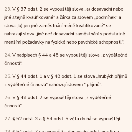
23.
V § 37 odst. 2 se vypouštějí slova „a) dosavadní nebo
jiné stejně kvalifikované“ a čárka za slovem „podmínek“ a
slova „b) jen jiné zaměstnání méně kvalifikované“ se
nahrazují slovy „jiné než dosavadní zaměstnání s podstatně
menšími požadavky na fyzické nebo psychické schopnosti,“.
24.
V nadpisech § 44 a 48 se vypouštějí slova „z výdělečné
činnosti“.
25.
V § 44 odst. 1 a v § 48 odst. 1 se slova „hrubých příjmů
z výdělečné činnosti“ nahrazují slovem " příjmů“.
26.
V § 48 odst. 2 se vypouštějí slova „z výdělečné
činnosti“.
27.
§ 52 odst. 3 a § 54 odst. 5 věta druhá se vypouštějí.
28.
§ 54 odst. 7 se vypouští a dosavadní odstavec 8 se