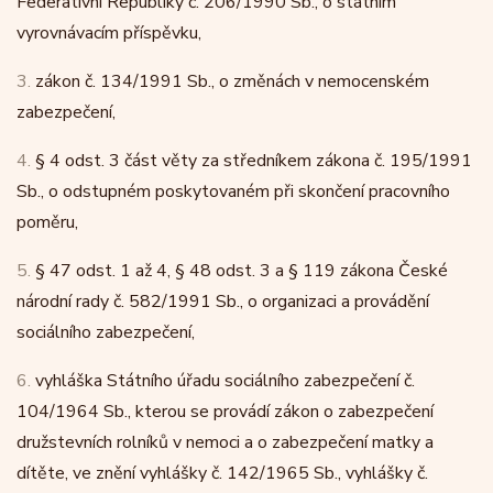
Federativní Republiky č. 206/1990 Sb., o státním
vyrovnávacím příspěvku,
3.
zákon č. 134/1991 Sb., o změnách v nemocenském
zabezpečení,
4.
§ 4 odst. 3 část věty za středníkem zákona č. 195/1991
Sb., o odstupném poskytovaném při skončení pracovního
poměru,
5.
§ 47 odst. 1 až 4, § 48 odst. 3 a § 119 zákona České
národní rady č. 582/1991 Sb., o organizaci a provádění
sociálního zabezpečení,
6.
vyhláška Státního úřadu sociálního zabezpečení č.
104/1964 Sb., kterou se provádí zákon o zabezpečení
družstevních rolníků v nemoci a o zabezpečení matky a
dítěte, ve znění vyhlášky č. 142/1965 Sb., vyhlášky č.