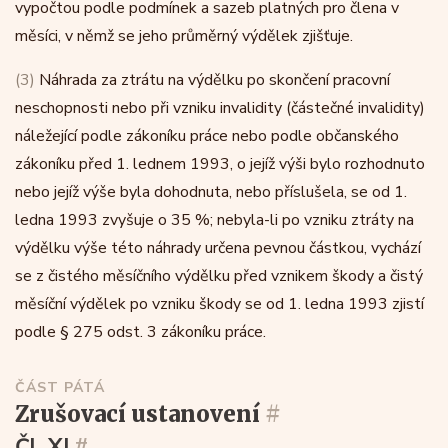
vypočtou podle podmínek a sazeb platných pro člena v
měsíci, v němž se jeho průměrný výdělek zjišťuje.
(3)
Náhrada za ztrátu na výdělku po skončení pracovní
neschopnosti nebo při vzniku invalidity (částečné invalidity)
náležející podle zákoníku práce nebo podle občanského
zákoníku před 1. lednem 1993, o jejíž výši bylo rozhodnuto
nebo jejíž výše byla dohodnuta, nebo příslušela, se od 1.
ledna 1993 zvyšuje o 35 %; nebyla-li po vzniku ztráty na
výdělku výše této náhrady určena pevnou částkou, vychází
se z čistého měsíčního výdělku před vznikem škody a čistý
měsíční výdělek po vzniku škody se od 1. ledna 1993 zjistí
podle § 275 odst. 3 zákoníku práce.
ČÁST PÁTÁ
zrušovací ustanovení
#
Čl. XI
#