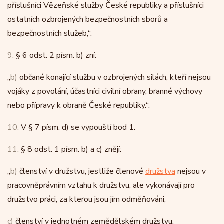
příslušníci Vězeňské služby České republiky a příslušníci
ostatních ozbrojených bezpečnostních sborů a
bezpečnostních služeb,“.
9.
§ 6 odst. 2 písm. b) zní:
„
b)
občané konající službu v ozbrojených silách, kteří nejsou
vojáky z povolání, účastníci civilní obrany, branné výchovy
nebo přípravy k obraně České republiky.“.
10.
V § 7 písm. d) se vypouští bod 1.
11.
§ 8 odst. 1 písm. b) a c) znějí:
„
b)
členství v družstvu, jestliže členové
družstva
nejsou v
pracovněprávním vztahu k družstvu, ale vykonávají pro
družstvo práci, za kterou jsou jím odměňováni,
c)
členství v jednotném zemědělském družstvu,