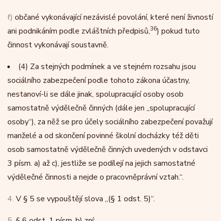
f)
občané vykonávající nezávislé povolání, které není živností
36
ani podnikáním podle zvláštních předpisů,
) pokud tuto
činnost vykonávají soustavně.
(4)
Za stejných podmínek a ve stejném rozsahu jsou
sociálního zabezpečení podle tohoto zákona účastny,
nestanoví-li se dále jinak, spolupracující osoby osob
samostatně výdělečně činných (dále jen „spolupracující
osoby“), za něž se pro účely sociálního zabezpečení považují
manželé a od skončení povinné školní docházky též děti
osob samostatně výdělečně činných uvedených v odstavci
3 písm. a) až c), jestliže se podílejí na jejich samostatné
výdělečné činnosti a nejde o pracovněprávní vztah.“.
4.
V § 5 se vypouštějí slova „(§ 1 odst. 5)“.
5.
§ 6 odst. 1 písm. b) zní: