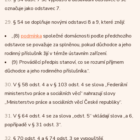
označuje jako odstavec 7.
29.
§ 54 se doplňuje novými odstavci 8 a 9, které znějí:
„
(8)
podmínka
společné domácnosti podle předchozího
odstavce se považuje za splněnou, pokud důchodce a jeho
rodinný příslušník žijí v témže ústavním zařízení.
(9)
Prováděcí předpis stanoví, co se rozumí příjmem
důchodce a jeho rodinného příslušníka.“.
30.
V § 58 odst. 4 a v § 103 odst. 4 se slova „Federální
ministerstvo práce a sociálních věcí“ nahrazují slovy
„Ministerstvo práce a sociálních věcí České republiky“.
31.
V § 64 odst. 4 se za slova „odst. 5“ vkládají slova „a 6,
popřípadě v § 31 odst. 3“.
32.
§ 70 odst. 4 a § 74 odst. 3 se vypouštějí.