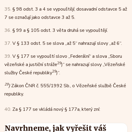
35.
§ 98 odst. 3 a 4 se vypouštějí; dosavadní odstavce 5 až
7 se označují jako odstavce 3 až 5.
36.
§ 99 a § 105 odst. 3 věta druhá se vypouštějí.
37.
V § 133 odst. 5 se slova „až 5“ nahrazují slovy „až 6“.
39.
V § 177 se vypouští slovo „Federální“ a slova „Sboru
29
vězeňské a justiční stráže
)“ se nahrazují slovy „Vězeňské
29
služby České republiky
)“.
29
)
Zákon ČNR č. 555/1992 Sb., o Vězeňské službě České
republiky.
40.
Za § 177 se vkládá nový § 177a, který zní:
Navrhneme, jak vyřešit váš