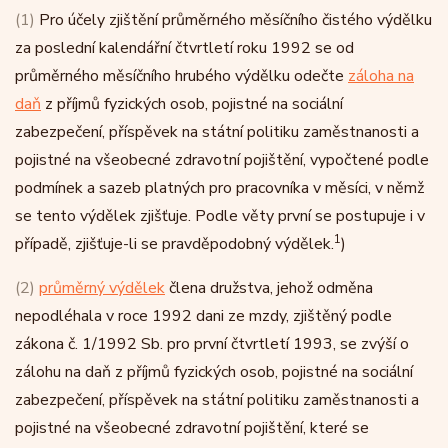
(1)
Pro účely zjištění průměrného měsíčního čistého výdělku
za poslední kalendářní čtvrtletí roku 1992 se od
průměrného měsíčního hrubého výdělku odečte
záloha na
daň
z příjmů fyzických osob, pojistné na sociální
zabezpečení, příspěvek na státní politiku zaměstnanosti a
pojistné na všeobecné zdravotní pojištění, vypočtené podle
podmínek a sazeb platných pro pracovníka v měsíci, v němž
se tento výdělek zjišťuje. Podle věty první se postupuje i v
1
případě, zjišťuje-li se pravděpodobný výdělek.
)
(2)
průměrný výdělek
člena družstva, jehož odměna
nepodléhala v roce 1992 dani ze mzdy, zjištěný podle
zákona č. 1/1992 Sb. pro první čtvrtletí 1993, se zvýší o
zálohu na daň z příjmů fyzických osob, pojistné na sociální
zabezpečení, příspěvek na státní politiku zaměstnanosti a
pojistné na všeobecné zdravotní pojištění, které se