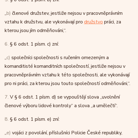
„
b)
členové družstev, jestliže nejsou v pracovněprávním
vztahu k družstvu, ale vykonávají pro
družstvo
práci, za
kterou jsou jím odměňováni,“.
6.
§ 6 odst. 1 písm. c) zní:
„
c)
společníci společnosti s ručením omezeným a
komanditisté komanditních společností, jestliže nejsou v
pracovněprávním vztahu k této společnosti, ale vykonávají
pro ni práci, za kterou jsou touto společností odměňováni,“.
7.
V § 6 odst. 1 písm. d) se vypouštějí slova „uvolnění
členové výboru lidové kontroly“ a slova „a umělečtí“.
8.
§ 6 odst. 1 písm. e) zní:
„
e)
vojáci z povolání, příslušníci Policie České republiky,