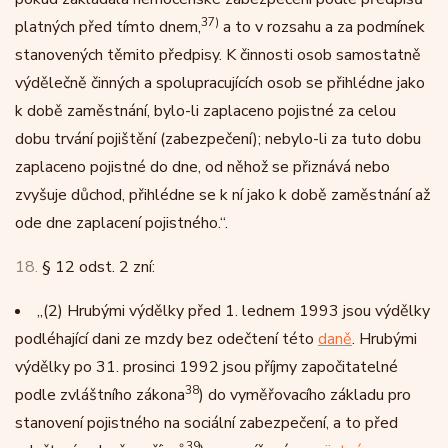
37)
platných před tímto dnem,
a to v rozsahu a za podmínek
stanovených těmito předpisy. K činnosti osob samostatně
výdělečně činných a spolupracujících osob se přihlédne jako
k době zaměstnání, bylo-li zaplaceno pojistné za celou
dobu trvání pojištění (zabezpečení); nebylo-li za tuto dobu
zaplaceno pojistné do dne, od něhož se přiznává nebo
zvyšuje důchod, přihlédne se k ní jako k době zaměstnání až
ode dne zaplacení pojistného.“.
18.
§ 12 odst. 2 zní:
„
(2)
Hrubými výdělky před 1. lednem 1993 jsou výdělky
podléhající dani ze mzdy bez odečtení této
daně
. Hrubými
výdělky po 31. prosinci 1992 jsou příjmy započitatelné
38
podle zvláštního zákona
) do vyměřovacího základu pro
stanovení pojistného na sociální zabezpečení, a to před
39