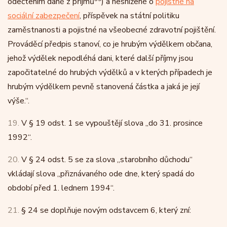
odečtením daně z příjmů
) a nesnížené o
pojistné na
sociální zabezpečení
, příspěvek na státní politiku
zaměstnanosti a pojistné na všeobecné zdravotní pojištění.
Prováděcí předpis stanoví, co je hrubým výdělkem občana,
jehož výdělek nepodléhá dani, které další příjmy jsou
započitatelné do hrubých výdělků a v kterých případech je
hrubým výdělkem pevně stanovená částka a jaká je její
výše.“.
19.
V § 19 odst. 1 se vypouštějí slova „do 31. prosince
1992“.
20.
V § 24 odst. 5 se za slova „starobního důchodu“
vkládají slova „přiznávaného ode dne, který spadá do
období před 1. lednem 1994“.
21.
§ 24 se doplňuje novým odstavcem 6, který zní: