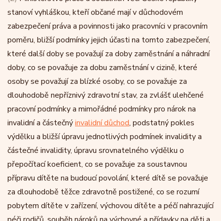
stanoví vyhláškou, kteří občané mají v důchodovém
zabezpečení práva a povinnosti jako pracovníci v pracovním
poměru, bližší podmínky jejich účasti na tomto zabezpečení,
které další doby se považují za doby zaměstnání a náhradní
doby, co se považuje za dobu zaměstnání v cizině, které
osoby se považují za blízké osoby, co se považuje za
dlouhodobě nepříznivý zdravotní stav, za zvlášť ulehčené
pracovní podmínky a mimořádné podmínky pro nárok na
invalidní a částečný
invalidní důchod
, podstatný pokles
výdělku a bližší úpravu jednotlivých podmínek invalidity a
částečné invalidity, úpravu srovnatelného výdělku o
přepočítací koeficient, co se považuje za soustavnou
přípravu dítěte na budoucí povolání, které dítě se považuje
za dlouhodobě těžce zdravotně postižené, co se rozumí
pobytem dítěte v zařízení, výchovou dítěte a péčí nahrazující
péči rodičů, souběh nároků na výchovné a přídavky na děti a