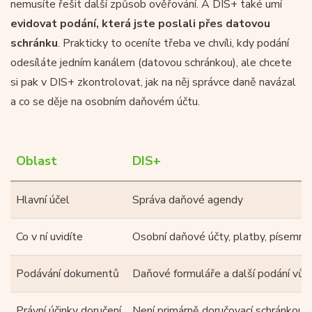
nemusíte řešit další způsob ověřování. A DIS+ také umí
evidovat podání, která jste poslali přes datovou
schránku
. Prakticky to oceníte třeba ve chvíli, kdy podání
odesíláte jedním kanálem (datovou schránkou), ale chcete
si pak v DIS+ zkontrolovat, jak na něj správce daně navázal
a co se děje na osobním daňovém účtu.
Oblast
DIS+
Hlavní účel
Správa daňové agendy
Co v ní uvidíte
Osobní daňové účty, platby, písemnos
Podávání dokumentů
Daňové formuláře a další podání vůči
Právní účinky doručení
Není primárně doručovací schránkou