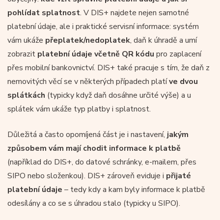
pohlídat splatnost
. V DIS+ najdete nejen samotné
platební údaje, ale i praktické servisní informace: systém
vám ukáže
přeplatek/nedoplatek
, daň k úhradě a umí
zobrazit
platební údaje včetně QR kódu
pro zaplacení
přes mobilní bankovnictví. DIS+ také pracuje s tím, že daň z
nemovitých věcí se v některých případech platí
ve dvou
splátkách
(typicky když daň dosáhne určité výše) a u
splátek vám ukáže typ platby i splatnost.
Důležitá a často opomíjená část je i nastavení,
jakým
způsobem vám mají chodit informace k platbě
(například do DIS+, do datové schránky, e-mailem, přes
SIPO nebo složenkou). DIS+ zároveň eviduje i
přijaté
platební údaje
– tedy kdy a kam byly informace k platbě
odesílány a co se s úhradou stalo (typicky u SIPO).