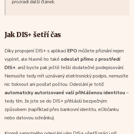
prozradí další článek.
Jak DIS+ šetří čas
Díky propojení DIS+ s aplikací
EPO
můžete přiznání nejen
vyplnit, ale hlavně ho také
odeslat přímo z prostředí
DIS+
, aniž byste pak ještě řešili dodatečné podepisování.
Nemusíte tedy mít uznávaný elektronický podpis, nemusíte
nic tisknout ani posílat poštou. Odeslání je totiž
automaticky autorizované vaší přihlášenou identitou
–
tedy tím, že jste se do DIS+ přihlásili bezpečným
způsobem (například přes bankovní identitu, eObčanku
nebo datovou schránku).
Kromě samotného odeslání vám DIS+ ušetří práci i při