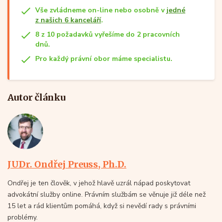
Vše zvládneme on-line nebo osobně v
jedné
z našich 6 kanceláří
.
8 z 10 požadavků vyřešíme do 2 pracovních
dnů.
Pro každý právní obor máme specialistu.
Autor článku
JUDr. Ondřej Preuss, Ph.D.
Ondřej je ten člověk, v jehož hlavě uzrál nápad poskytovat
advokátní služby online. Právním službám se věnuje již déle než
15 let a rád klientům pomáhá, když si nevědí rady s právními
problémy.