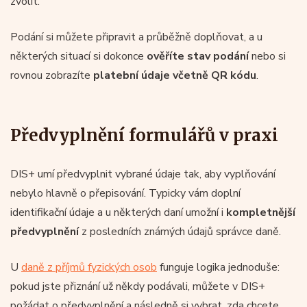
zvolit.
Podání si můžete připravit a průběžně doplňovat, a u
některých situací si dokonce
ověříte stav podání
nebo si
rovnou zobrazíte
platební údaje včetně QR kódu
.
Předvyplnění formulářů v praxi
DIS+ umí předvyplnit vybrané údaje tak, aby vyplňování
nebylo hlavně o přepisování. Typicky vám doplní
identifikační údaje a u některých daní umožní i
kompletnější
předvyplnění
z posledních známých údajů správce daně.
U
daně z příjmů fyzických osob
funguje logika jednoduše:
pokud jste přiznání už někdy podávali, můžete v DIS+
požádat o předvyplnění a následně si vybrat, zda chcete