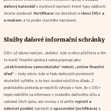
daňový kalendář
s možností nastavit, které typy událostí
chcete sledovat.
Notifikace
lze dostávat
v rámci DIS+ a
e‑mailem
, a to podle vlastního nastavení.
Služby daňové informační schránky
DIS+ už dávno není jen „okénko“, kde si něco přečtete a tím
to končí. Finanční správa ji sama popisuje jako
„elektronickou samoobsluhu“ neboli „online finanční
úřad“
– tedy místo, kde si řadu daňových povinností
skutečně vyřídíte, a to bez osobní návštěvy úřadu. Z
praktického pohledu je největší výhoda v tom, že v DIS+
nejen nahlížíte na informace z osobního daňového účtu a
vybrané části spisu, ale rovnou z ní umíte
vyplnit a
odeslat podání
, nastavit si
upozornění (notifikace)
a