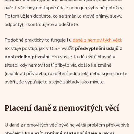
načíst všechny dostupné údaje nebo jen vybrané položky.
Potom už jen doplníte, co se změnilo (nové příjmy, slevy,
odpočty), zkontrolujete a odešlete.
Podobně prakticky to funguje i u
daně z nemovitých věcí
:
existuje postup, jak v DIS+ využít
předvyplnění údajů z
posledního přiznání
. Pro vás je to důležité hlavně v
situaci, kdy nemovitostí přibylo víc, došlo ke změně
(například přístavba, rozdělení jednotek) nebo si jen chcete
ověřit, že vyplňujete stejné základy jako minule.
Placení daně z nemovitých věcí
U daně z nemovitých věcí bývá největší problém překvapivě
obyčejný:
kde vzít správné platební údaje a jak si