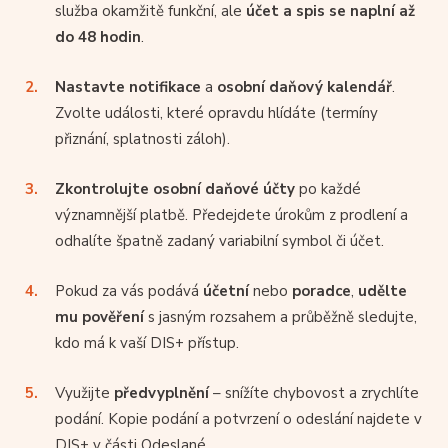
služba okamžitě funkční, ale
účet a spis se naplní až
do 48 hodin
.
Nastavte notifikace
a
osobní daňový kalendář
.
Zvolte události, které opravdu hlídáte (termíny
přiznání, splatnosti záloh).
Zkontrolujte osobní daňové účty
po každé
významnější platbě. Předejdete úrokům z prodlení a
odhalíte špatně zadaný variabilní symbol či účet.
Pokud za vás podává
účetní
nebo
poradce
,
udělte
mu pověření
s jasným rozsahem a průběžně sledujte,
kdo má k vaší DIS+ přístup.
Využijte
předvyplnění
– snížíte chybovost a zrychlíte
podání. Kopie podání a potvrzení o odeslání najdete v
DIS+ v části Odeslané.