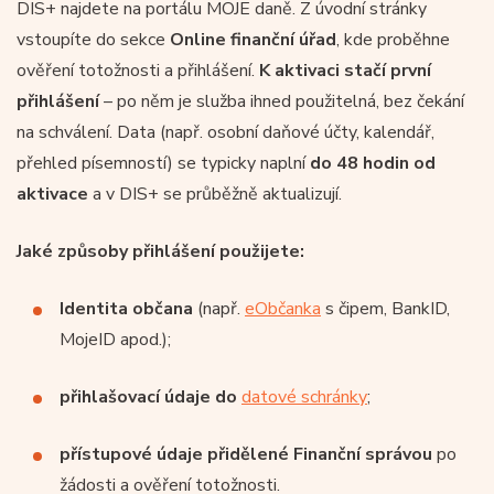
DIS+ najdete na portálu MOJE daně. Z úvodní stránky
vstoupíte do sekce
Online finanční úřad
, kde proběhne
ověření totožnosti a přihlášení.
K aktivaci stačí první
přihlášení
– po něm je služba ihned použitelná, bez čekání
na schválení. Data (např. osobní daňové účty, kalendář,
přehled písemností) se typicky naplní
do 48 hodin od
aktivace
a v DIS+ se průběžně aktualizují.
Jaké způsoby přihlášení použijete:
Identita občana
(např.
eObčanka
s čipem, BankID,
MojeID apod.);
přihlašovací údaje do
datové schránky
;
přístupové údaje přidělené Finanční správou
po
žádosti a ověření totožnosti.