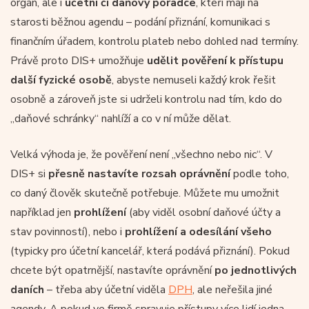
orgán, ale i
účetní či daňový poradce
, kteří mají na
starosti běžnou agendu – podání přiznání, komunikaci s
finančním úřadem, kontrolu plateb nebo dohled nad termíny.
Právě proto DIS+ umožňuje
udělit pověření k přístupu
další fyzické osobě
, abyste nemuseli každý krok řešit
osobně a zároveň jste si udrželi kontrolu nad tím, kdo do
„daňové schránky“ nahlíží a co v ní může dělat.
Velká výhoda je, že pověření není „všechno nebo nic“. V
DIS+ si
přesně nastavíte rozsah oprávnění
podle toho,
co daný člověk skutečně potřebuje. Můžete mu umožnit
například jen
prohlížení
(aby viděl osobní daňové účty a
stav povinností), nebo i
prohlížení a odesílání všeho
(typicky pro účetní kancelář, která podává přiznání). Pokud
chcete být opatrnější, nastavíte oprávnění
po jednotlivých
daních
– třeba aby účetní viděla
DPH
, ale neřešila jiné
agendy. A pokud ve firmě spravuje přístupy více lidí jedna