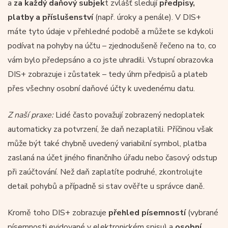
a
za každý daňový subjek
t zvlášť sledují
předpisy,
platby a příslušenství
(např. úroky a penále). V DIS+
máte tyto údaje v přehledné podobě a můžete se kdykoli
podívat na pohyby na účtu – zjednodušeně řečeno na to, co
vám bylo předepsáno a co jste uhradili. Vstupní obrazovka
DIS+ zobrazuje i zůstatek – tedy úhrn předpisů a plateb
přes všechny osobní daňové účty k uvedenému datu.
Z naší praxe:
Lidé často považují zobrazený nedoplatek
automaticky za potvrzení, že daň nezaplatili. Příčinou však
může být také chybně uvedený variabilní symbol, platba
zaslaná na účet jiného finančního úřadu nebo časový odstup
při zaúčtování. Než daň zaplatíte podruhé, zkontrolujte
detail pohybů a případně si stav ověřte u správce daně.
Kromě toho DIS+ zobrazuje
přehled písemností
(vybrané
písemnosti evidované v elektronickém spisu) a
osobní