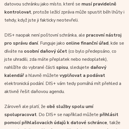
datovou schránku jako místo, které se
musí pravidelně
kontrolovat
, protože ležící zpráva může spustit běh lhůty i
tehdy, když jste ji fakticky neotevřeli.
DIS+ naopak není poštovní schránka, ale
pracovní nástroj
pro správu daní
. Funguje jako
online finanční úřad
, kde se
díváte na
osobní daňový účet
(co bylo předepsáno, co
jste uhradili, zda máte přeplatek nebo nedoplatek),
nahlížíte do vybrané části
spisu
, sledujete
daňový
kalendář
a hlavně můžete
vyplňovat a podávat
elektronická podání. DIS+ vám tedy pomáhá mít přehled a
aktivně řešit daňovou agendu.
Zároveň ale platí, že
obě služby spolu umí
spolupracovat
. Do DIS+ se například můžete
přihlásit
pomocí přihlašovacích údajů k datové schránce
, takže