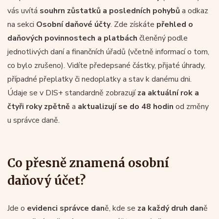
vás uvítá
souhrn zůstatků a posledních pohybů
a odkaz
na sekci
Osobní daňové účty
. Zde získáte
přehled o
daňových povinnostech a platbách
členěný podle
jednotlivých daní a finančních úřadů (včetně informací o tom,
co bylo zrušeno). Vidíte předepsané částky, přijaté úhrady,
případné přeplatky či nedoplatky a stav k danému dni.
Údaje se v DIS+ standardně zobrazují
za aktuální rok a
čtyři roky zpětně
a
aktualizují se do 48 hodin
od změny
u správce daně.
Co přesně znamená osobní
daňový účet?
Jde o
evidenci správce dan
ě, kde se
za každý druh dan
ě