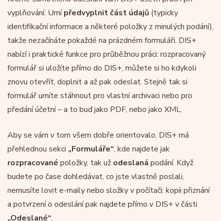
vyplňování. Umí
předvyplnit část údajů
(typicky
identifikační informace a některé položky z minulých podání),
takže nezačínáte pokaždé na prázdném formuláři. DIS+
nabízí i praktické funkce pro průběžnou práci: rozpracovaný
formulář si uložíte přímo do DIS+, můžete si ho kdykoli
znovu otevřít, doplnit a až pak odeslat. Stejně tak si
formulář umíte stáhnout pro vlastní archivaci nebo pro
předání účetní – a to buď jako PDF, nebo jako XML.
Aby se vám v tom všem dobře orientovalo, DIS+ má
přehlednou sekci
„Formuláře“
, kde najdete jak
rozpracované
položky, tak už
odeslaná
podání. Když
budete po čase dohledávat, co jste vlastně poslali,
nemusíte lovit e-maily nebo složky v počítači: kopii přiznání
a potvrzení o odeslání pak najdete přímo v DIS+ v části
„Odeslané“
.