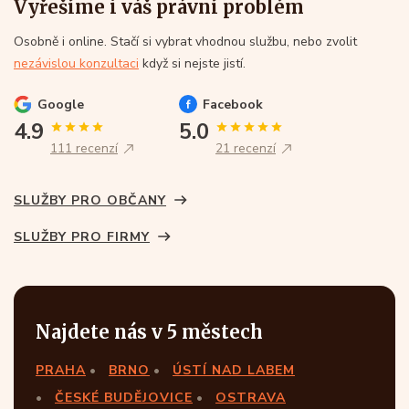
Vyřešíme i váš právní problém
Osobně i online. Stačí si vybrat vhodnou službu, nebo zvolit
nezávislou konzultaci
když si nejste jistí.
Google
Facebook
4.9
5.0
111 recenzí
21 recenzí
SLUŽBY PRO OBČANY
SLUŽBY PRO FIRMY
Najdete nás v 5 městech
PRAHA
BRNO
ÚSTÍ NAD LABEM
ČESKÉ BUDĚJOVICE
OSTRAVA