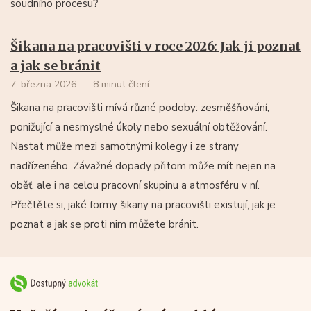
soudního procesu?
Šikana na pracovišti v roce 2026: Jak ji poznat
a jak se bránit
7. března 2026
8 minut čtení
Šikana na pracovišti mívá různé podoby: zesměšňování,
ponižující a nesmyslné úkoly nebo sexuální obtěžování.
Nastat může mezi samotnými kolegy i ze strany
nadřízeného. Závažné dopady přitom může mít nejen na
oběť, ale i na celou pracovní skupinu a atmosféru v ní.
Přečtěte si, jaké formy šikany na pracovišti existují, jak je
poznat a jak se proti nim můžete bránit.