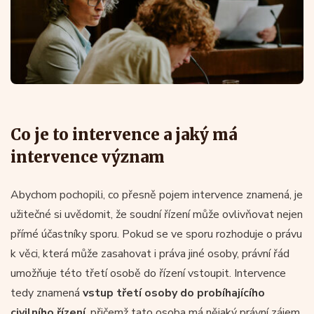
Co je to intervence a jaký má
intervence význam
Abychom pochopili, co přesně pojem intervence znamená, je
užitečné si uvědomit, že soudní řízení může ovlivňovat nejen
přímé účastníky sporu. Pokud se ve sporu rozhoduje o právu
k věci, která může zasahovat i práva jiné osoby, právní řád
umožňuje této třetí osobě do řízení vstoupit. Intervence
tedy znamená
vstup třetí osoby do probíhajícího
civilního řízení
, přičemž tato osoba má nějaký právní zájem