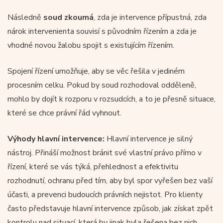
Následně
soud zkoumá
, zda je intervence přípustná, zda
nárok intervenienta souvisí s původním řízením a zda je
vhodné novou žalobu spojit s existujícím řízením.
Spojení řízení umožňuje, aby se věc řešila v jediném
procesním celku. Pokud by soud rozhodoval odděleně,
mohlo by dojít k rozporu v rozsudcích, a to je přesně situace,
které se chce právní řád vyhnout.
Výhody hlavní intervence:
Hlavní intervence je silný
nástroj. Přináší možnost bránit své vlastní právo přímo v
řízení, které se vás týká, přehlednost a efektivitu
rozhodnutí, ochranu před tím, aby byl spor vyřešen bez vaší
účasti, a prevenci budoucích právních nejistot. Pro klienty
často představuje hlavní intervence způsob, jak získat zpět
kontrolu nad situací, která by jinak byla řešena bez nich.