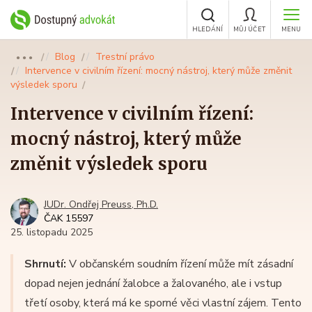
HLEDÁNÍ
MŮJ ÚČET
MENU
Blog
Trestní právo
●●●
Intervence v civilním řízení: mocný nástroj, který může změnit
výsledek sporu
Intervence v civilním řízení:
mocný nástroj, který může
změnit výsledek sporu
JUDr. Ondřej Preuss, Ph.D.
ČAK 15597
25. listopadu 2025
Shrnutí:
V občanském soudním řízení může mít zásadní
dopad nejen jednání žalobce a žalovaného, ale i vstup
třetí osoby, která má ke sporné věci vlastní zájem. Tento