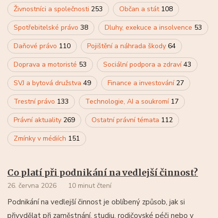
Živnostníci a společnosti
253
Občan a stát
108
Spotřebitelské právo
38
Dluhy, exekuce a insolvence
53
Daňové právo
110
Pojištění a náhrada škody
64
Doprava a motoristé
53
Sociální podpora a zdraví
43
SVJ a bytová družstva
49
Finance a investování
27
Trestní právo
133
Technologie, AI a soukromí
17
Právní aktuality
269
Ostatní právní témata
112
Zmínky v médiích
151
Co platí při podnikání na vedlejší činnost?
26. června 2026
10 minut čtení
Podnikání na vedlejší činnost je oblíbený způsob, jak si
přivydělat při zaměstnání, studiu, rodičovské péči nebo v