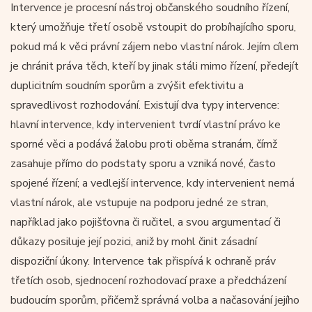
Intervence je procesní nástroj občanského soudního řízení,
který umožňuje třetí osobě vstoupit do probíhajícího sporu,
pokud má k věci právní zájem nebo vlastní nárok. Jejím cílem
je chránit práva těch, kteří by jinak stáli mimo řízení, předejít
duplicitním soudním sporům a zvýšit efektivitu a
spravedlivost rozhodování. Existují dva typy intervence:
hlavní intervence, kdy intervenient tvrdí vlastní právo ke
sporné věci a podává žalobu proti oběma stranám, čímž
zasahuje přímo do podstaty sporu a vzniká nové, často
spojené řízení; a vedlejší intervence, kdy intervenient nemá
vlastní nárok, ale vstupuje na podporu jedné ze stran,
například jako pojišťovna či ručitel, a svou argumentací či
důkazy posiluje její pozici, aniž by mohl činit zásadní
dispoziční úkony. Intervence tak přispívá k ochraně práv
třetích osob, sjednocení rozhodovací praxe a předcházení
budoucím sporům, přičemž správná volba a načasování jejího