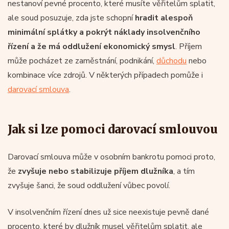
nestanoví pevné procento, které musíte věřitelům splatit,
ale soud posuzuje, zda jste schopní
hradit alespoň
minimální splátky a pokrýt náklady insolvenčního
řízení a že má oddlužení ekonomický smysl
. Příjem
může pocházet ze zaměstnání, podnikání,
důchodu
nebo
kombinace více zdrojů. V některých případech pomůže i
darovací smlouva
.
Jak si lze pomoci darovací smlouvou
Darovací smlouva může v osobním bankrotu pomoci proto,
že
zvyšuje nebo stabilizuje příjem dlužníka
, a tím
zvyšuje šanci, že soud oddlužení vůbec povolí.
V insolvenčním řízení dnes už sice neexistuje pevně dané
procento, které by dlužník musel věřitelům splatit, ale