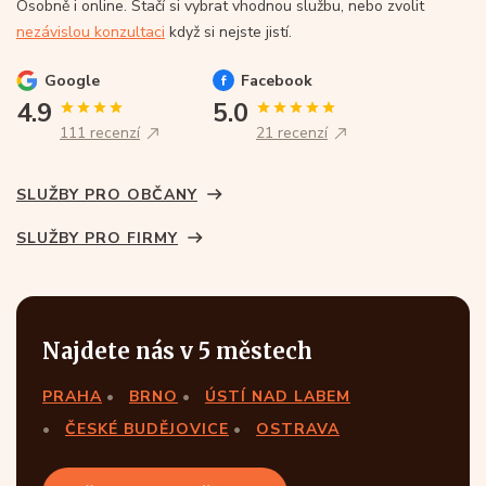
Osobně i online. Stačí si vybrat vhodnou službu, nebo zvolit
nezávislou konzultaci
když si nejste jistí.
Google
Facebook
4.9
5.0
111 recenzí
21 recenzí
SLUŽBY PRO OBČANY
SLUŽBY PRO FIRMY
Najdete nás v 5 městech
PRAHA
BRNO
ÚSTÍ NAD LABEM
ČESKÉ BUDĚJOVICE
OSTRAVA