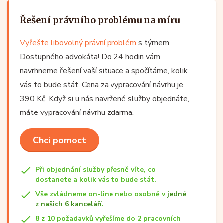
Řešení právního problému na míru
Vyřešte libovolný právní problém
s týmem
Dostupného advokáta! Do 24 hodin vám
navrhneme řešení vaší situace a spočítáme, kolik
vás to bude stát. Cena za vypracování návrhu je
390 Kč. Když si u nás navržené služby objednáte,
máte vypracování návrhu zdarma.
Chci pomoct
Při objednání služby přesně víte, co
dostanete a kolik vás to bude stát.
Vše zvládneme on-line nebo osobně v
jedné
z našich 6 kanceláří
.
8 z 10 požadavků vyřešíme do 2 pracovních