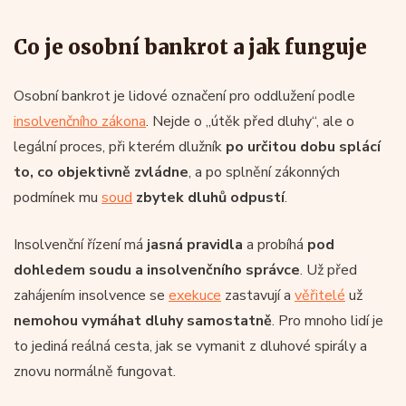
Co je osobní bankrot a jak funguje
Osobní bankrot je lidové označení pro oddlužení podle
insolvenčního zákona
. Nejde o „útěk před dluhy“, ale o
legální proces, při kterém dlužník
po určitou dobu splácí
to, co objektivně zvládne
, a po splnění zákonných
podmínek mu
soud
zbytek dluhů odpustí
.
Insolvenční řízení má
jasná pravidla
a probíhá
pod
dohledem soudu a insolvenčního správce
. Už před
zahájením insolvence se
exekuce
zastavují a
věřitelé
už
nemohou vymáhat dluhy samostatně
. Pro mnoho lidí je
to jediná reálná cesta, jak se vymanit z dluhové spirály a
znovu normálně fungovat.