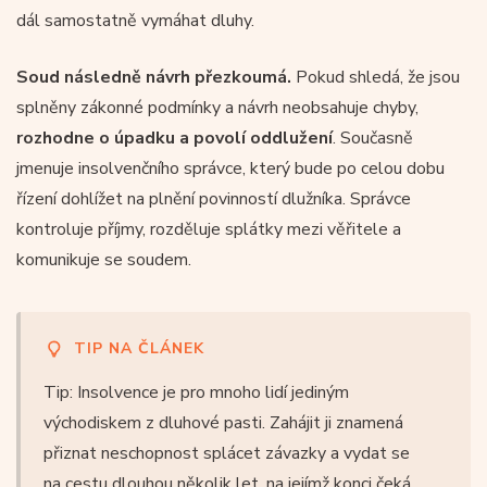
dál samostatně vymáhat dluhy.
Soud následně návrh přezkoumá.
Pokud shledá, že jsou
splněny zákonné podmínky a návrh neobsahuje chyby,
rozhodne o úpadku a povolí oddlužení
. Současně
jmenuje insolvenčního správce, který bude po celou dobu
řízení dohlížet na plnění povinností dlužníka. Správce
kontroluje příjmy, rozděluje splátky mezi věřitele a
komunikuje se soudem.
TIP NA ČLÁNEK
Tip: Insolvence je pro mnoho lidí jediným
východiskem z dluhové pasti. Zahájit ji znamená
přiznat neschopnost splácet závazky a vydat se
na cestu dlouhou několik let, na jejímž konci čeká