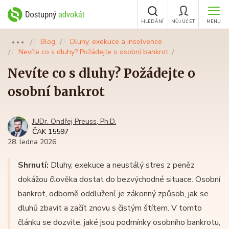
HLEDÁNÍ
MŮJ ÚČET
MENU
Blog
Dluhy, exekuce a insolvence
●●●
Nevíte co s dluhy? Požádejte o osobní bankrot
Nevíte co s dluhy? Požádejte o
osobní bankrot
JUDr. Ondřej Preuss, Ph.D.
ČAK 15597
28. ledna 2026
Shrnutí:
Dluhy, exekuce a neustálý stres z peněz
dokážou člověka dostat do bezvýchodné situace. Osobní
bankrot, odborně oddlužení, je zákonný způsob, jak se
dluhů zbavit a začít znovu s čistým štítem. V tomto
článku se dozvíte, jaké jsou podmínky osobního bankrotu,