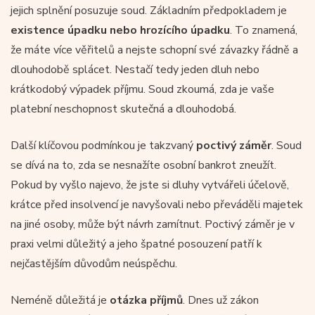
jejich splnění posuzuje soud. Základním předpokladem je
existence úpadku nebo hrozícího úpadku
. To znamená,
že máte více věřitelů a nejste schopní své závazky řádně a
dlouhodobě splácet. Nestačí tedy jeden dluh nebo
krátkodobý výpadek příjmu. Soud zkoumá, zda je vaše
platební neschopnost skutečná a dlouhodobá.
Další klíčovou podmínkou je takzvaný
poctivý záměr
. Soud
se dívá na to, zda se nesnažíte osobní bankrot zneužít.
Pokud by vyšlo najevo, že jste si dluhy vytvářeli účelově,
krátce před insolvencí je navyšovali nebo převáděli majetek
na jiné osoby, může být návrh zamítnut. Poctivý záměr je v
praxi velmi důležitý a jeho špatné posouzení patří k
nejčastějším důvodům neúspěchu.
Neméně důležitá je
otázka příjmů
. Dnes už zákon