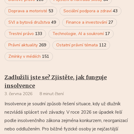
Doprava a motoristé
53
Sociální podpora a zdraví
43
SVJ a bytová družstva
49
Finance a investování
27
Trestní právo
133
Technologie, AI a soukromí
17
Právní aktuality
269
Ostatní právní témata
112
Zmínky v médiích
151
Zadlužili jste se? Zjistěte, jak funguje
insolvence
3. června 2026
8 minut čtení
Insolvence je soudní způsob řešení situace, kdy už dlužník
nezvládá splácet své závazky. V roce 2026 se úpadek řeší
podle insolvenčního zákona zejména konkurzem, reorganizací
nebo oddlužením. Pro běžné fyzické osoby je nejčastější