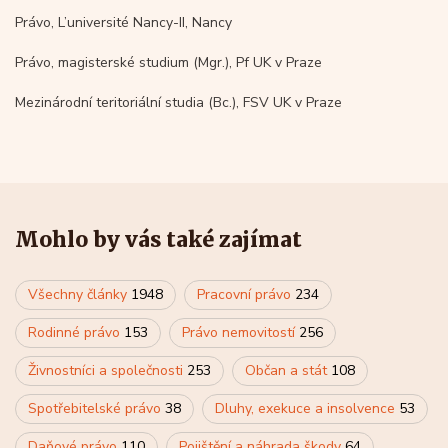
Právo, L’université Nancy-II, Nancy
Právo, magisterské studium (Mgr.), Pf UK v Praze
Mezinárodní teritoriální studia (Bc.), FSV UK v Praze
Mohlo by vás také zajímat
Všechny články
1948
Pracovní právo
234
Rodinné právo
153
Právo nemovitostí
256
Živnostníci a společnosti
253
Občan a stát
108
Spotřebitelské právo
38
Dluhy, exekuce a insolvence
53
Daňové právo
110
Pojištění a náhrada škody
64