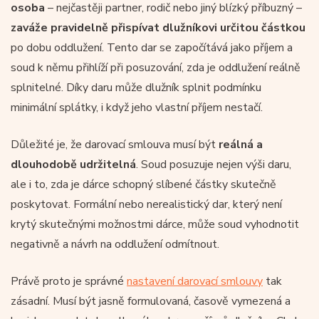
osoba
– nejčastěji partner, rodič nebo jiný blízký příbuzný –
zaváže pravidelně přispívat dlužníkovi určitou částkou
po dobu oddlužení. Tento dar se započítává jako příjem a
soud k němu přihlíží při posuzování, zda je oddlužení reálně
splnitelné. Díky daru může dlužník splnit podmínku
minimální splátky, i když jeho vlastní příjem nestačí.
Důležité je, že darovací smlouva musí být
reálná a
dlouhodobě udržitelná
. Soud posuzuje nejen výši daru,
ale i to, zda je dárce schopný slíbené částky skutečně
poskytovat. Formální nebo nerealistický dar, který není
krytý skutečnými možnostmi dárce, může soud vyhodnotit
negativně a návrh na oddlužení odmítnout.
Právě proto je správné
nastavení darovací smlouvy
tak
zásadní. Musí být jasně formulovaná, časově vymezená a