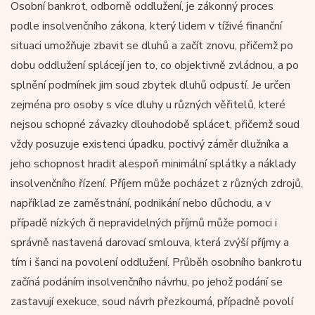
Osobní bankrot, odborně oddlužení, je zákonný proces
podle insolvenčního zákona, který lidem v tíživé finanční
situaci umožňuje zbavit se dluhů a začít znovu, přičemž po
dobu oddlužení splácejí jen to, co objektivně zvládnou, a po
splnění podmínek jim soud zbytek dluhů odpustí. Je určen
zejména pro osoby s více dluhy u různých věřitelů, které
nejsou schopné závazky dlouhodobě splácet, přičemž soud
vždy posuzuje existenci úpadku, poctivý záměr dlužníka a
jeho schopnost hradit alespoň minimální splátky a náklady
insolvenčního řízení. Příjem může pocházet z různých zdrojů,
například ze zaměstnání, podnikání nebo důchodu, a v
případě nízkých či nepravidelných příjmů může pomoci i
správně nastavená darovací smlouva, která zvýší příjmy a
tím i šanci na povolení oddlužení. Průběh osobního bankrotu
začíná podáním insolvenčního návrhu, po jehož podání se
zastavují exekuce, soud návrh přezkoumá, případně povolí