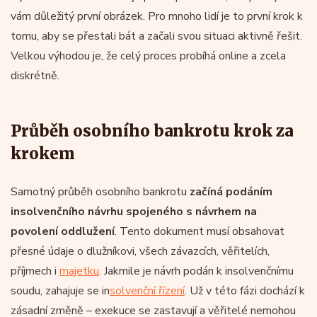
vám důležitý první obrázek. Pro mnoho lidí je to první krok k
tomu, aby se přestali bát a začali svou situaci aktivně řešit.
Velkou výhodou je, že celý proces probíhá online a zcela
diskrétně.
Průběh osobního bankrotu krok za
krokem
Samotný průběh osobního bankrotu
začíná podáním
insolvenčního návrhu
spojeného s návrhem na
povolení oddlužení
. Tento dokument musí obsahovat
přesné údaje o dlužníkovi, všech závazcích, věřitelích,
příjmech i
majetku
. Jakmile je návrh podán k insolvenčnímu
soudu, zahajuje se in
solvenční řízení
. Už v této fázi dochází k
zásadní změně – exekuce se zastavují a věřitelé nemohou