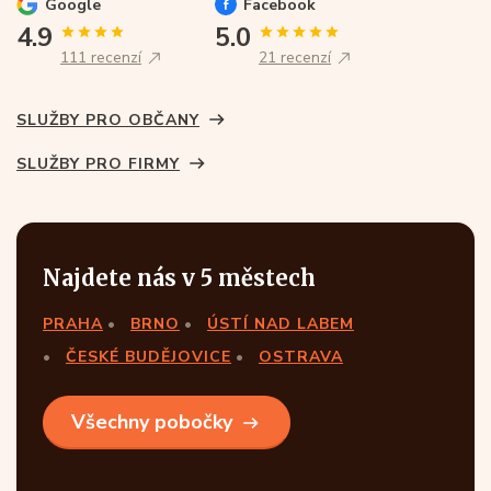
Google
Facebook
4.9
5.0
111 recenzí
21 recenzí
SLUŽBY PRO OBČANY
SLUŽBY PRO FIRMY
Najdete nás v 5 městech
PRAHA
BRNO
ÚSTÍ NAD LABEM
ČESKÉ BUDĚJOVICE
OSTRAVA
Všechny pobočky