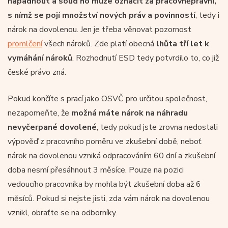
napadnout a soud ho může označit za pracovněprávní,
s nímž se pojí množství nových práv a povinností
, tedy i
nárok na dovolenou. Jen je třeba věnovat pozornost
promlčení
všech nároků. Zde platí obecná
lhůta tří let k
vymáhání nároků
. Rozhodnutí ESD tedy potvrdilo to, co již
české právo zná.
Pokud končíte s prací jako OSVČ pro určitou společnost,
nezapomeňte, že
možná máte nárok na náhradu
nevyčerpané dovolené
, tedy pokud jste zrovna nedostali
výpověď z pracovního poměru ve zkušební době, neboť
nárok na dovolenou vzniká odpracováním 60 dní a zkušební
doba nesmí přesáhnout 3 měsíce. Pouze na pozici
vedoucího pracovníka by mohla být zkušební doba až 6
měsíců. Pokud si nejste jisti, zda vám nárok na dovolenou
vznikl, obraťte se na odborníky.