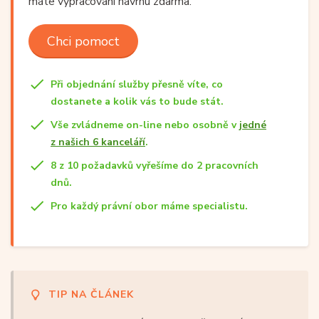
máte vypracování návrhu zdarma.
Chci pomoct
Při objednání služby přesně víte, co
dostanete a kolik vás to bude stát.
Vše zvládneme on-line nebo osobně v
jedné
z našich 6 kanceláří
.
8 z 10 požadavků vyřešíme do 2 pracovních
dnů.
Pro každý právní obor máme specialistu.
TIP NA ČLÁNEK