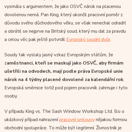
vysmála s argumentem, že jako OSVČ nárok na placenou
dovolenou nemá. Pan King, který ukončil pracovní poměr z
důvodu svého důchodového věku, se však nenechal odradit
a obrátil se nejprve na Britský soud, který mu dal za pravdu
a celou věc pak ještě potvrdil
Evropský soudní dvůr
.
Soudy tak vyslaly jasný vzkaz Evropským státům, že
z
aměstnanci, kteří se maskují jako OSVČ, aby firmám
ušetřili na odvodech, mají podle práva Evropské unie
nárok na 4 týdny placené dovolené za kalendářní rok
.
Evropská směrnice totiž pod pojem pracovník zahrnuje i tyto
osoby.
V případu King vs. The Sash Window Workshop Ltd. šlo o
ukázkový případ nahrazení
pracovní smlouvy
nějakou formou
obchodní spolupráce. To může být legitimní. Živnostník je