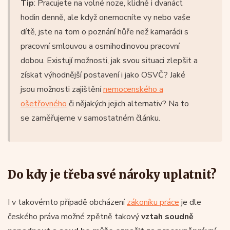
Tip
: Pracujete na volné noze, klidně i dvanáct
hodin denně, ale když onemocníte vy nebo vaše
dítě, jste na tom o poznání hůře než kamarádi s
pracovní smlouvou a osmihodinovou pracovní
dobou. Existují možnosti, jak svou situaci zlepšit a
získat výhodnější postavení i jako OSVČ? Jaké
jsou možnosti zajištění
nemocenského a
ošetřovného
či nějakých jejich alternativ? Na to
se zaměřujeme v samostatném článku.
Do kdy je třeba své nároky uplatnit?
I v takovémto případě obcházení
zákoníku práce
je dle
českého práva možné zpětně takový
vztah soudně