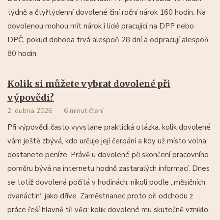
týdně a čtyřtýdenní dovolené činí roční nárok 160 hodin. Na
dovolenou mohou mít nárok i lidé pracující na DPP nebo
DPČ, pokud dohoda trvá alespoň 28 dní a odpracují alespoň
80 hodin.
Kolik si můžete vybrat dovolené při
výpovědi?
2. dubna 2026
6 minut čtení
Při výpovědi často vyvstane praktická otázka: kolik dovolené
vám ještě zbývá, kdo určuje její čerpání a kdy už místo volna
dostanete peníze. Právě u dovolené při skončení pracovního
poměru bývá na internetu hodně zastaralých informací. Dnes
se totiž dovolená počítá v hodinách, nikoli podle „měsíčních
dvanáctin“ jako dříve. Zaměstnanec proto při odchodu z
práce řeší hlavně tři věci: kolik dovolené mu skutečně vzniklo,