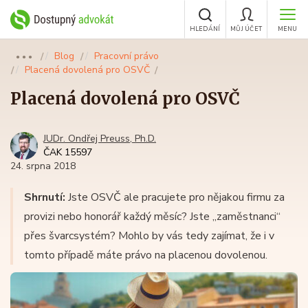
HLEDÁNÍ
MŮJ ÚČET
MENU
Blog
Pracovní právo
●●●
Placená dovolená pro OSVČ
Placená dovolená pro OSVČ
JUDr. Ondřej Preuss, Ph.D.
ČAK 15597
24. srpna 2018
Shrnutí:
Jste OSVČ ale pracujete pro nějakou firmu za
provizi nebo honorář každý měsíc? Jste „zaměstnanci“
přes švarcsystém? Mohlo by vás tedy zajímat, že i v
tomto případě máte právo na placenou dovolenou.