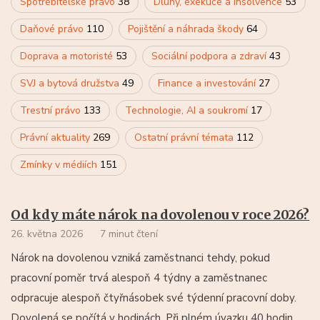
Spotřebitelské právo
38
Dluhy, exekuce a insolvence
53
Daňové právo
110
Pojištění a náhrada škody
64
Doprava a motoristé
53
Sociální podpora a zdraví
43
SVJ a bytová družstva
49
Finance a investování
27
Trestní právo
133
Technologie, AI a soukromí
17
Právní aktuality
269
Ostatní právní témata
112
Zmínky v médiích
151
Od kdy máte nárok na dovolenou v roce 2026?
26. května 2026
7 minut čtení
Nárok na dovolenou vzniká zaměstnanci tehdy, pokud
pracovní poměr trvá alespoň 4 týdny a zaměstnanec
odpracuje alespoň čtyřnásobek své týdenní pracovní doby.
Dovolená se počítá v hodinách. Při plném úvazku 40 hodin