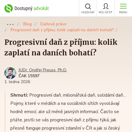
HLEDÁNÍ
MŮJ ÚČET
MENU
Blog
Daňové právo
●●●
Progresivní daň z příjmu: kolik zaplatí na daních bohatí?
Progresivní daň z příjmu: kolik
zaplatí na daních bohatí?
JUDr. Ondřej Preuss, Ph.D.
ČAK 15597
1. ledna 2026
Shrnutí:
Progresivní daň, milionářská daň, solidární daň…
Pojmy, které v médiích a na sociálních sítích vyvolávají
hodně emocí, ale už méně jasných informací. Často se
ptáte, jestli se vás progresivní daň z příjmu týká, jak
přesně funguje progresivní zdanění v ČR a jak si český