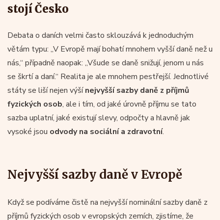
stojí Česko
Debata o daních velmi často sklouzává k jednoduchým
větám typu: „V Evropě mají bohatí mnohem vyšší daně než u
nás,“ případně naopak: „Všude se daně snižují, jenom u nás
se škrtí a daní.“ Realita je ale mnohem pestřejší. Jednotlivé
státy se liší nejen výší
nejvyšší sazby daně z příjmů
fyzických osob
, ale i tím, od jaké úrovně příjmu se tato
sazba uplatní, jaké existují slevy, odpočty a hlavně jak
vysoké jsou
odvody na sociální a zdravotní
.
Nejvyšší sazby daně v Evropě
Když se podíváme čistě na nejvyšší nominální sazby daně z
příjmů fyzických osob v evropských zemích, zjistíme, že