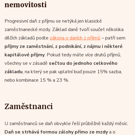
nemovitosti
Progresivní daň z příjmu se netýká jen klasické
zaměstnanecké mzdy. Základ daně tvoří součet několika
dílčích základů podle
zákona o daních z příjmů
– patří sem
příjmy ze zaměstnání, z podnikání, z nájmu i některé
kapitálové příjmy
. Pokud tedy máte více druhů příjmů,
všechny se v zásadě
sečtou do jednoho celkového
základu
, na který se pak uplatní buď pouze 15% sazba,
nebo kombinace 15 % a 23 %.
Zaměstnanci
U zaměstnanců se daň obvykle řeší průběžně každý měsíc.
Daň se strhává formou zálohy přímo ze mzdy
a o