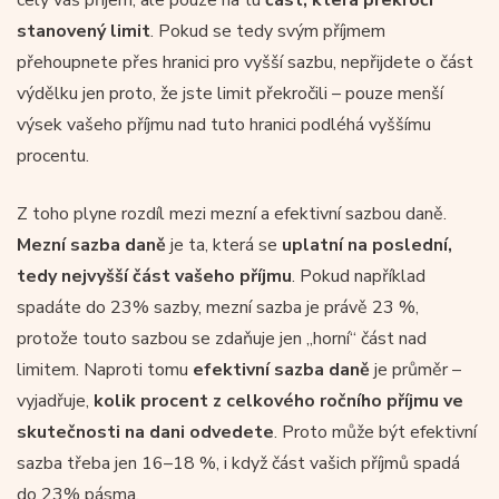
stanovený limit
. Pokud se tedy svým příjmem
přehoupnete přes hranici pro vyšší sazbu, nepřijdete o část
výdělku jen proto, že jste limit překročili – pouze menší
výsek vašeho příjmu nad tuto hranici podléhá vyššímu
procentu.
Z toho plyne rozdíl mezi mezní a efektivní sazbou daně.
Mezní sazba daně
je ta, která se
uplatní na poslední,
tedy nejvyšší část vašeho příjmu
. Pokud například
spadáte do 23% sazby, mezní sazba je právě 23 %,
protože touto sazbou se zdaňuje jen „horní“ část nad
limitem. Naproti tomu
efektivní sazba daně
je průměr –
vyjadřuje,
kolik procent z celkového ročního příjmu ve
skutečnosti na dani odvedete
. Proto může být efektivní
sazba třeba jen 16–18 %, i když část vašich příjmů spadá
do 23% pásma.