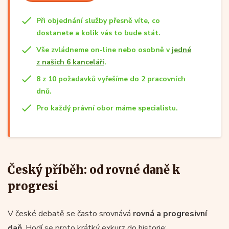
Při objednání služby přesně víte, co
dostanete a kolik vás to bude stát.
Vše zvládneme on-line nebo osobně v
jedné
z našich 6 kanceláří
.
8 z 10 požadavků vyřešíme do 2 pracovních
dnů.
Pro každý právní obor máme specialistu.
Český příběh: od rovné daně k
progresi
V české debatě se často srovnává
rovná a progresivní
daň
. Hodí se proto krátký exkurz do historie: