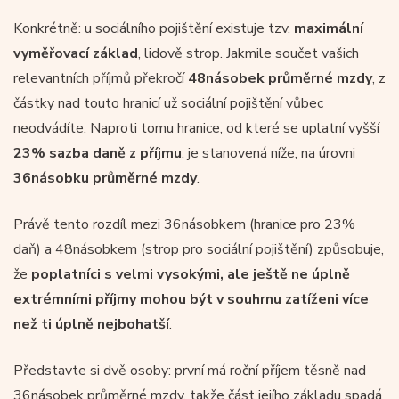
Konkrétně: u sociálního pojištění existuje tzv.
maximální
vyměřovací základ
, lidově strop. Jakmile součet vašich
relevantních příjmů překročí
48násobek průměrné mzdy
, z
částky nad touto hranicí už sociální pojištění vůbec
neodvádíte. Naproti tomu hranice, od které se uplatní vyšší
23% sazba daně z příjmu
, je stanovená níže, na úrovni
36násobku průměrné mzdy
.
Právě tento rozdíl mezi 36násobkem (hranice pro 23%
daň) a 48násobkem (strop pro sociální pojištění) způsobuje,
že
poplatníci s velmi vysokými, ale ještě ne úplně
extrémními příjmy
mohou být v souhrnu zatíženi více
než ti úplně nejbohatší
.
Představte si dvě osoby: první má roční příjem těsně nad
36násobek průměrné mzdy, takže část jejího základu spadá