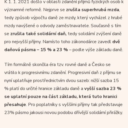
K 1. 1. 2021 došlo v oblasti zdanění příjmů fyzických osob k
významné reformě. Nejprve se
zrušila superhrubá mzda
,
tedy způsob výpočtu daně ze mzdy, který vycházel z hrubé
mzdy navýšené o odvody zaměstnavatele. Současně s tím
se
zrušila také solidární daň,
tedy solidární zvýšení daně
pro nejvyšší příjmy. Namísto toho zákonodárce zavedl
dvě
daňová pásma – 15 % a 23 %
– podle výše základu daně.
Tím formálně skončila éra tzv. rovné daně a Česko se
vrátilo k progresivnímu zdanění. Progresivní daň z příjmu se
nyní uplatňuje prostřednictvím dvou sazeb: nižší sazba 15
% platí do určité hranice základu daně a
vyšší sazba 23 %
se uplatní pouze na část základu, která tuto hranici
přesahuje
. Pro poplatníky s vyššími příjmy tak představuje
23% pásmo jakousi novou podobu dřívější solidární přirážky.