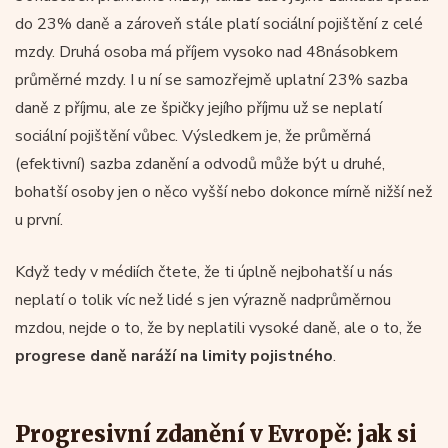
do 23% daně a zároveň stále platí sociální pojištění z celé
mzdy. Druhá osoba má příjem vysoko nad 48násobkem
průměrné mzdy. I u ní se samozřejmě uplatní 23% sazba
daně z příjmu, ale ze špičky jejího příjmu už se neplatí
sociální pojištění vůbec. Výsledkem je, že průměrná
(efektivní) sazba zdanění a odvodů může být u druhé,
bohatší osoby jen o něco vyšší nebo dokonce mírně nižší než
u první.
Když tedy v médiích čtete, že ti úplně nejbohatší u nás
neplatí o tolik víc než lidé s jen výrazně nadprůměrnou
mzdou, nejde o to, že by neplatili vysoké daně, ale o to, že
progrese daně naráží na limity pojistného
.
Progresivní zdanění v Evropě: jak si