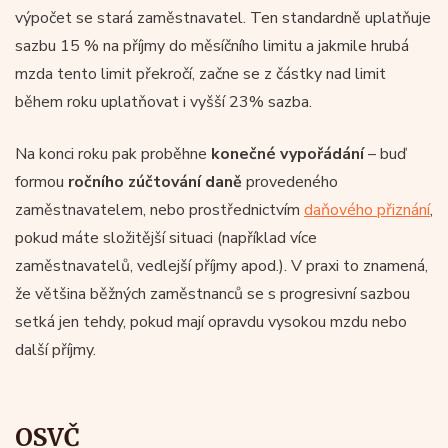
výpočet se stará zaměstnavatel. Ten standardně uplatňuje
sazbu 15 % na příjmy do měsíčního limitu a jakmile hrubá
mzda tento limit překročí, začne se z částky nad limit
během roku uplatňovat i vyšší 23% sazba.
Na konci roku pak proběhne
konečné vypořádání
– buď
formou
ročního zúčtování daně
provedeného
zaměstnavatelem, nebo prostřednictvím
daňového přiznání
,
pokud máte složitější situaci (například více
zaměstnavatelů, vedlejší příjmy apod.). V praxi to znamená,
že většina běžných zaměstnanců se s progresivní sazbou
setká jen tehdy, pokud mají opravdu vysokou mzdu nebo
další příjmy.
OSVČ