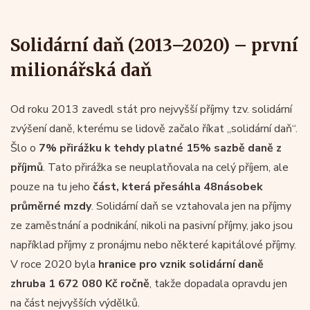
Solidární daň (2013–2020) – první
milionářská daň
Od roku 2013 zavedl stát pro nejvyšší příjmy tzv. solidární
zvýšení daně, kterému se lidově začalo říkat „solidární daň“.
Šlo o
7% přirážku k tehdy platné 15% sazbě daně z
příjmů
. Tato přirážka se neuplatňovala na celý příjem, ale
pouze na tu jeho
část, která přesáhla 48násobek
průměrné mzdy
. Solidární daň se vztahovala jen na příjmy
ze zaměstnání a podnikání, nikoli na pasivní příjmy, jako jsou
například příjmy z pronájmu nebo některé kapitálové příjmy.
V roce 2020 byla
hranice pro vznik solidární daně
zhruba 1 672 080 Kč ročně
, takže dopadala opravdu jen
na část nejvyšších výdělků.