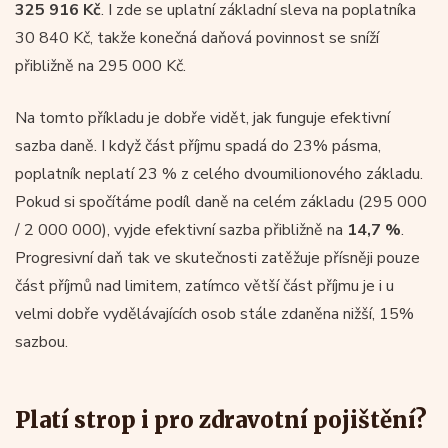
325 916 Kč
. I zde se uplatní základní sleva na poplatníka
30 840 Kč, takže konečná daňová povinnost se sníží
přibližně na 295 000 Kč.
Na tomto příkladu je dobře vidět, jak funguje efektivní
sazba daně. I když část příjmu spadá do 23% pásma,
poplatník neplatí 23 % z celého dvoumilionového základu.
Pokud si spočítáme podíl daně na celém základu (295 000
/ 2 000 000), vyjde efektivní sazba přibližně na
14,7 %
.
Progresivní daň tak ve skutečnosti zatěžuje přísněji pouze
část příjmů nad limitem, zatímco větší část příjmu je i u
velmi dobře vydělávajících osob stále zdaněna nižší, 15%
sazbou.
Platí strop i pro zdravotní pojištění?