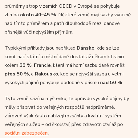
průměrný strop v zemích OECD v Evropě se pohybuje
zhruba
okolo 40–45 %
. Některé země mají sazby výrazně
nad tímto průměrem a patří dlouhodobě mezi daňově
přísnější vůči nejvyšším příjmům.
Typickými příklady jsou například
Dánsko
, kde se lze
kombinací státní a místní daně dostat až někam k hranici
kolem
55 %
,
Francie
, která má horní sazbu daně rovněž
přes 50 %
, a
Rakousko
, kde se nejvyšší sazba u velmi
vysokých příjmů pohybuje podobně v pásmu
nad 50 %
.
Tyto země sází na myšlenku, že opravdu vysoké příjmy by
měly přispívat do veřejných rozpočtů nadprůměrně.
Zároveň však často nabízejí rozsáhlý a kvalitní systém
veřejných služeb – od školství, přes zdravotnictví až po
sociální zabezpečení
.