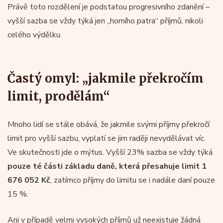
Právě toto rozdělení je podstatou progresivního zdanění –
vyšší sazba se vždy týká jen „horního patra“ příjmů, nikoli
celého výdělku.
Častý omyl: „jakmile překročím
limit, prodělám“
Mnoho lidí se stále obává, že jakmile svými příjmy překročí
limit pro vyšší sazbu, vyplatí se jim raději nevydělávat víc.
Ve skutečnosti jde o mýtus. Vyšší 23% sazba se vždy týká
pouze té části základu daně, která přesahuje limit 1
676 052 Kč
, zatímco příjmy do limitu se i nadále daní pouze
15 %.
Ani v případě velmi vysokých příjmů už neexistuje žádná