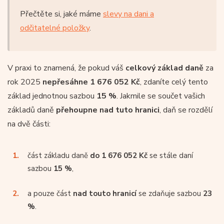
Přečtěte si, jaké máme
slevy na dani a
odčitatelné položky
.
V praxi to znamená, že pokud váš
celkový základ daně
za
rok 2025
nepřesáhne 1 676 052 Kč
, zdaníte celý tento
základ jednotnou sazbou
15 %
. Jakmile se součet vašich
základů daně
přehoupne nad tuto hranici
, daň se rozdělí
na dvě části:
část základu daně
do 1 676 052 Kč
se stále daní
sazbou
15 %
,
a pouze část
nad touto hranicí
se zdaňuje sazbou
23
%
.