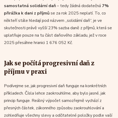
samostatná solidární daň
– tedy žádná dodatečná
7%
přirážka k dani z příjmů
se za rok 2025 neplatí. To, co
někteří stále hledají pod názvem „solidární daň“, je ve
skutečnosti právě vyšší 23% sazba daně z příjmů, která se
uplatňuje pouze na tu část daňového základu, jež v roce
2025 přesáhne hranici 1 676 052 Kč.
Jak se počítá progresivní daň z
příjmu v praxi
Podívejme se, jak progresivní daň funguje na konkrétních
příkladech. Čísla lehce zaokrouhlíme, aby bylo jasné, jak
princip funguje. Reálný výpočet samozřejmě vychází z
přesných částek, zákonného způsobu zaokrouhlování a
zohledňuje všechny slevy a odčitatelné položky podle vaší