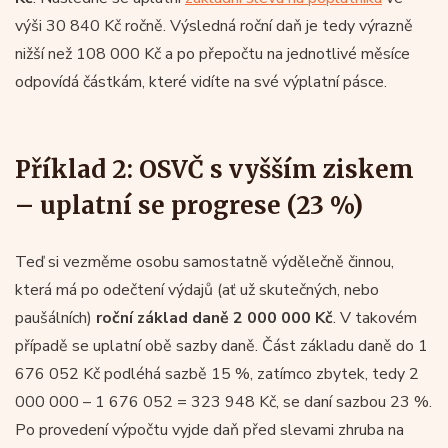
výši 30 840 Kč ročně. Výsledná roční daň je tedy výrazně
nižší než 108 000 Kč a po přepočtu na jednotlivé měsíce
odpovídá částkám, které vidíte na své výplatní pásce.
Příklad 2: OSVČ s vyšším ziskem
– uplatní se progrese (23 %)
Teď si vezměme osobu samostatně výdělečně činnou,
která má po odečtení výdajů (ať už skutečných, nebo
paušálních)
roční základ daně 2 000 000 Kč
. V takovém
případě se uplatní obě sazby daně. Část základu daně do 1
676 052 Kč podléhá sazbě 15 %, zatímco zbytek, tedy 2
000 000 – 1 676 052 = 323 948 Kč, se daní sazbou 23 %.
Po provedení výpočtu vyjde daň před slevami zhruba na