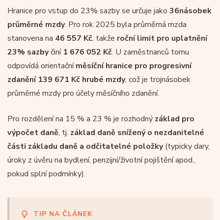
Hranice pro vstup do 23% sazby se určuje jako
36násobek
průměrné mzdy
. Pro rok 2025 byla průměrná mzda
stanovena na
46 557 Kč
, takže
roční limit pro uplatnění
23% sazby
činí
1 676 052 Kč
. U zaměstnanců tomu
odpovídá orientační
měsíční hranice pro progresivní
zdanění 139 671 Kč hrubé mzdy
, což je trojnásobek
průměrné mzdy pro účely měsíčního zdanění.
Pro rozdělení na 15 % a 23 % je rozhodný
základ pro
výpočet daně
, tj.
základ daně snížený o nezdanitelné
části základu daně a odčitatelné položky
(typicky dary,
úroky z úvěru na bydlení, penzijní/životní pojištění apod.,
pokud splní podmínky).
TIP NA ČLÁNEK