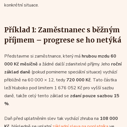
konkrétní situace.
Příklad 1: Zaměstnanec s běžným
příjmem – progrese se ho netýká
Představme si zaměstnance, který má
hrubou mzdu 60
000 Kč měsíčně
a žádné další zdanitelné příjmy. Jeho
roční
základ daně
(pokud pomineme speciální situace) vychází
přibližně na 60 000 × 12, tedy
720 000 Kč
. Tato částka
leží hluboko pod limitem 1 676 052 Kč pro vyšší sazbu
daně, takže celý tento základ se
zdaní pouze sazbou 15
%
.
Daň před uplatněním slev tak vychází zhruba na
108 000
Kč
. Následně se uplatní
základní sleva na poplatníka
ve