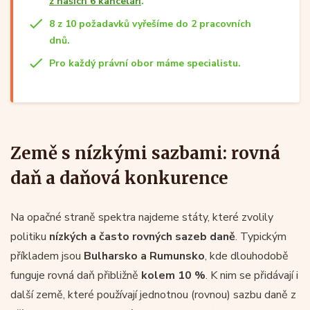
z našich 6 kanceláří
.
8 z 10 požadavků vyřešíme do 2 pracovních
dnů.
Pro každý právní obor máme specialistu.
Země s nízkými sazbami: rovná
daň a daňová konkurence
Na opačné straně spektra najdeme státy, které zvolily
politiku
nízkých a často rovných sazeb daně
. Typickým
příkladem jsou
Bulharsko a Rumunsko
, kde dlouhodobě
funguje rovná daň přibližně
kolem 10 %
. K nim se přidávají i
další země, které používají jednotnou (rovnou) sazbu daně z