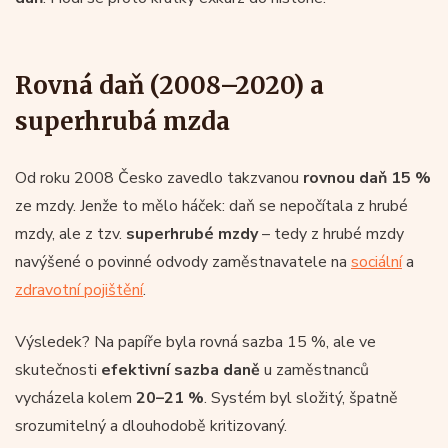
Rovná daň (2008–2020) a
superhrubá mzda
Od roku 2008 Česko zavedlo takzvanou
rovnou daň 15 %
ze mzdy. Jenže to mělo háček: daň se nepočítala z hrubé
mzdy, ale z tzv.
superhrubé mzdy
– tedy z hrubé mzdy
navýšené o povinné odvody zaměstnavatele na
sociální
a
zdravotní pojištění
.
Výsledek? Na papíře byla rovná sazba 15 %, ale ve
skutečnosti
efektivní sazba daně
u zaměstnanců
vycházela kolem
20–21 %
. Systém byl složitý, špatně
srozumitelný a dlouhodobě kritizovaný.