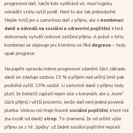
progresivní daň, takže kdo vydělává víc, musí logicky
odvádět státu vyšší podíl. Není to ale tak jednoduché.
Nejde totiž jen o samotnou daň z příjmu, ale o
kombinaci
daně a odvodů na sociální a zdravotní pojištění
, která
dohromady vytváří celkové zatížení příjmu. A právě v této
kombinaci se objevuje jev, kterému se říká
degrese
– tedy
opak progrese.
Na papíře opravdu máme progresivní zdanění: část základu
daně se zdaňuje sazbou 15 % a příjem nad určitý limit pak
podléhá vyšší, 23% sazbě. U samotné daně z příjmu tedy
platí, že bohatší zaplatí nejen více v korunách, ale u „horní“
části příjmů i větší procento. Jenže daň není jediná povinná
platba. Velkou roli hraje hlavně
sociální pojištění
, které má
(na rozdíl od daně)
strop
. To znamená, že od určité výše
příjmu se z té „špičky“ už žádné sociální pojištění neplatí.