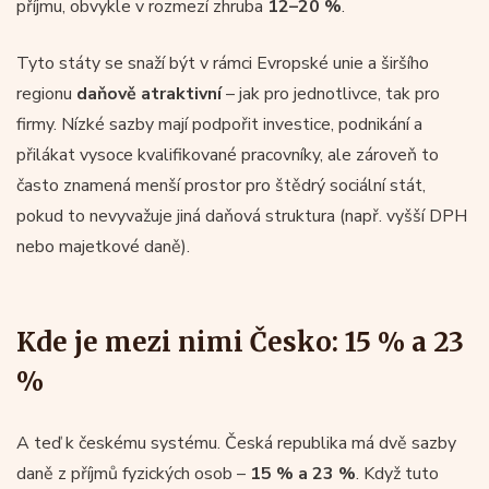
příjmu, obvykle v rozmezí zhruba
12–20 %
.
Tyto státy se snaží být v rámci Evropské unie a širšího
regionu
daňově atraktivní
– jak pro jednotlivce, tak pro
firmy. Nízké sazby mají podpořit investice, podnikání a
přilákat vysoce kvalifikované pracovníky, ale zároveň to
často znamená menší prostor pro štědrý sociální stát,
pokud to nevyvažuje jiná daňová struktura (např. vyšší DPH
nebo majetkové daně).
Kde je mezi nimi Česko: 15 % a 23
%
A teď k českému systému. Česká republika má dvě sazby
daně z příjmů fyzických osob –
15 % a 23 %
. Když tuto