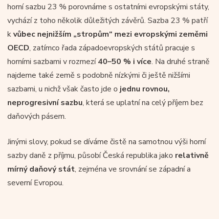
horní sazbu 23 % porovnáme s ostatními evropskými státy,
vychází z toho několik důležitých závěrů. Sazba 23 % patří
k
vůbec nejnižším „stropům“ mezi evropskými zeměmi
OECD
, zatímco řada západoevropských států pracuje s
horními sazbami v rozmezí
40–50 % i více
. Na druhé straně
najdeme také země s podobně nízkými či ještě nižšími
sazbami, u nichž však často jde o
jednu rovnou,
neprogresivní sazbu
, která se uplatní na celý příjem bez
daňových pásem.
Jinými slovy, pokud se díváme čistě na samotnou výši horní
sazby daně z příjmu, působí Česká republika jako
relativně
mírný daňový stát
, zejména ve srovnání se západní a
severní Evropou.