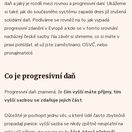
daň a jaký je rozdíl mezi rovnou a progresivní daní. Ukážeme
si také, jak do současného systému zapadá dnes již zrušená
solidární daň. Podíváme se rovněž na to, jak vypadá
progresivní zdanění v Evropě a kde se v tomto srovnání
nacházejí české sazby. Na závěr si shrneme, co si máte v
praxi pohlídat, ať už jste zaměstnanci, OSVČ, nebo
pronajímatelé.
Co je progresivní daň
Progresivní daň znamená, že
čím vyšší máte příjmy, tím
vyšší sazbou se zdaňuje jejich část
.
Důležité je pochopit jednu věc, u které lidé často zbytečně
propadají panice: vyšší sazba se nikdy zpětně neuplatní na
celý váš příjem, ale pouze na tu
část, která překročí