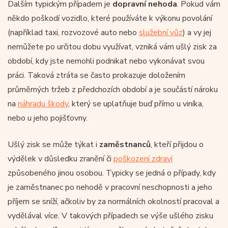
Dalším typickým případem je
dopravní nehoda
. Pokud vám
někdo poškodí vozidlo, které používáte k výkonu povolání
(například taxi, rozvozové auto nebo
služební vůz
) a vy jej
nemůžete po určitou dobu využívat, vzniká vám ušlý zisk za
období, kdy jste nemohli podnikat nebo vykonávat svou
práci. Taková ztráta se často prokazuje doložením
průměrných tržeb z předchozích období a je součástí nároku
na
náhradu škody
, který se uplatňuje buď přímo u viníka,
nebo u jeho pojišťovny.
Ušlý zisk se může týkat i
zaměstnanců
, kteří přijdou o
výdělek v důsledku zranění či
poškození zdraví
způsobeného jinou osobou. Typicky se jedná o případy, kdy
je zaměstnanec po nehodě v pracovní neschopnosti a jeho
příjem se sníží, ačkoliv by za normálních okolností pracoval a
vydělával více. V takových případech se výše ušlého zisku