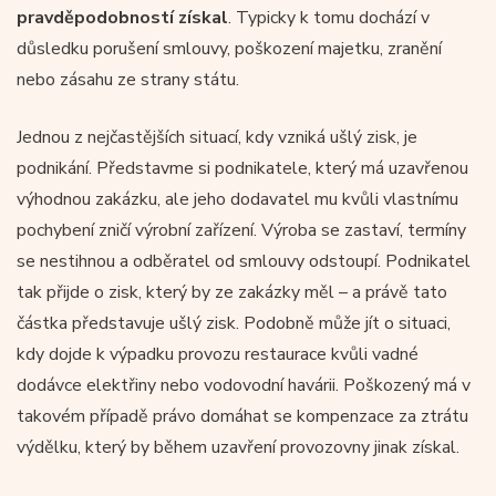
pravděpodobností získal
. Typicky k tomu dochází v
důsledku porušení smlouvy, poškození majetku, zranění
nebo zásahu ze strany státu.
Jednou z nejčastějších situací, kdy vzniká ušlý zisk, je
podnikání. Představme si podnikatele, který má uzavřenou
výhodnou zakázku, ale jeho dodavatel mu kvůli vlastnímu
pochybení zničí výrobní zařízení. Výroba se zastaví, termíny
se nestihnou a odběratel od smlouvy odstoupí. Podnikatel
tak přijde o zisk, který by ze zakázky měl – a právě tato
částka představuje ušlý zisk. Podobně může jít o situaci,
kdy dojde k výpadku provozu restaurace kvůli vadné
dodávce elektřiny nebo vodovodní havárii. Poškozený má v
takovém případě právo domáhat se kompenzace za ztrátu
výdělku, který by během uzavření provozovny jinak získal.