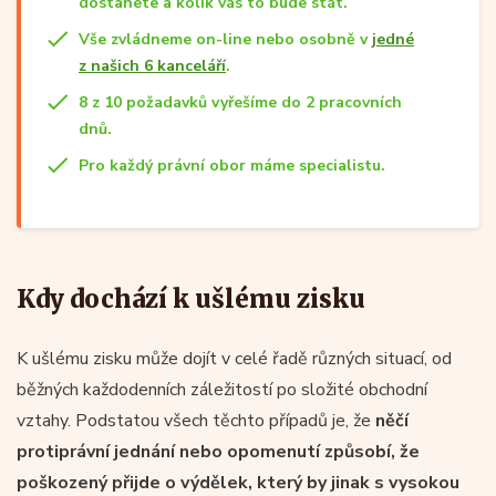
dostanete a kolik vás to bude stát.
Vše zvládneme on-line nebo osobně v
jedné
z našich 6 kanceláří
.
8 z 10 požadavků vyřešíme do 2 pracovních
dnů.
Pro každý právní obor máme specialistu.
Kdy dochází k ušlému zisku
K ušlému zisku může dojít v celé řadě různých situací, od
běžných každodenních záležitostí po složité obchodní
vztahy. Podstatou všech těchto případů je, že
něčí
protiprávní jednání nebo opomenutí způsobí, že
poškozený přijde o výdělek, který by jinak s vysokou