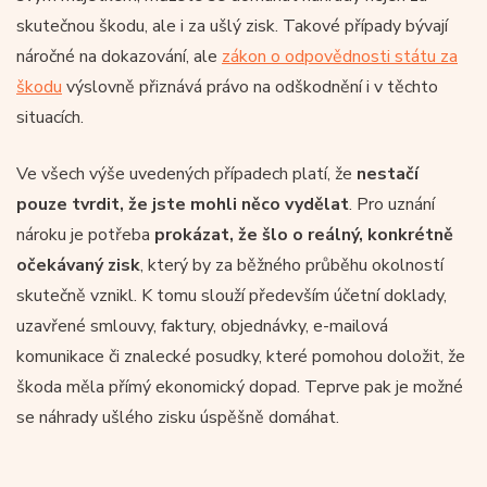
skutečnou škodu, ale i za ušlý zisk. Takové případy bývají
náročné na dokazování, ale
zákon o odpovědnosti státu za
škodu
výslovně přiznává právo na odškodnění i v těchto
situacích.
Ve všech výše uvedených případech platí, že
nestačí
pouze tvrdit, že jste mohli něco vydělat
. Pro uznání
nároku je potřeba
prokázat, že šlo o
reálný, konkrétně
očekávaný zisk
, který by za běžného průběhu okolností
skutečně vznikl. K tomu slouží především účetní doklady,
uzavřené smlouvy, faktury, objednávky, e-mailová
komunikace či znalecké posudky, které pomohou doložit, že
škoda měla přímý ekonomický dopad. Teprve pak je možné
se náhrady ušlého zisku úspěšně domáhat.