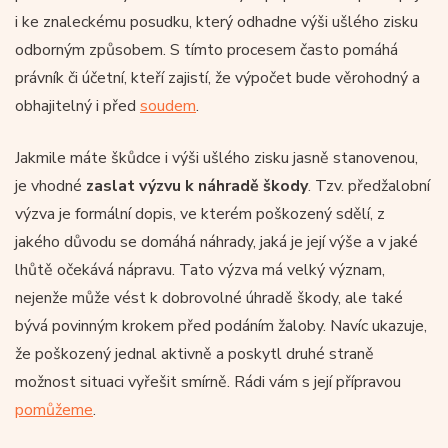
i ke znaleckému posudku, který odhadne výši ušlého zisku
odborným způsobem. S tímto procesem často pomáhá
právník či účetní, kteří zajistí, že výpočet bude věrohodný a
obhajitelný i před
soudem
.
Jakmile máte škůdce i výši ušlého zisku jasně stanovenou,
je vhodné
zaslat výzvu k náhradě škody
. Tzv. předžalobní
výzva je formální dopis, ve kterém poškozený sdělí, z
jakého důvodu se domáhá náhrady, jaká je její výše a v jaké
lhůtě očekává nápravu. Tato výzva má velký význam,
nejenže může vést k dobrovolné úhradě škody, ale také
bývá povinným krokem před podáním žaloby. Navíc ukazuje,
že poškozený jednal aktivně a poskytl druhé straně
možnost situaci vyřešit smírně. Rádi vám s její přípravou
pomůžeme
.