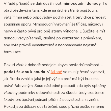
V řadě případů se daří dosáhnout
mimosoudní dohody
. To
platí především tam, kde je na druhé straně pojišťovna,
větší firma nebo odpovědný podnikatel, který chce předejít
soudnímu sporu. Mimosoudní vyrovnání šetří čas, náklady i
nervy a často bývá pro obě strany výhodné. Důležité je mít
dohodu vždy písemně, ideálně po konzultaci s právníkem,
aby byla právně vymahatelná a neobsahovala nejasné
formulace.
Pokud však k dohodě nedojde, zbývá poslední možnost –
podat žalobu k soudu
. V
žalobě
se musí přesně vymezit,
jak škoda vznikla, jaká je její výše a proč má být hrazena
právě žalovaným. Soud následně posoudí, zda byly splněny
všechny podmínky odpovědnosti za škodu, tedy existence
škody, protiprávní jednání, příčinná souvislost a zavinění.
Pokud jsou důkazy dostatečné, soud přizná poškozenému