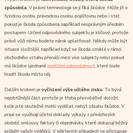
způsobila
. V právní terminologii se jí říká škůdce. Může jít o
fyzickou osobu, právnickou osobu, pojišťovnu nebo i stát,
pokud je škoda způsobena například nesprávným úředním
postupem. Určení odpovědného subjektu je klíčové, protože
právě vůči němu budete nárok uplatňovat. Někdy může být
situace složitější, například když se škoda vzniklá v rámci
obchodního vztahu přenáší mezi více subjekty nebo pokud
má škůdce sjednané
pojištění odpovědnosti
, které bude
hradit škodu místo něj.
Dalším krokem je
vyčíslení výše ušlého zisku
. To bývá
nejobtížnější část, protože je třeba přesvědčivě doložit,
kolik jste skutečně mohli vydělat, nebýt zásahu škůdce. V
praxi se využívají účetní doklady, výkazy z předchozích
období, smlouvy, faktury či objednávky, které dokazují běžný
průběh vašich výdělků. V některých případech se přistupuje