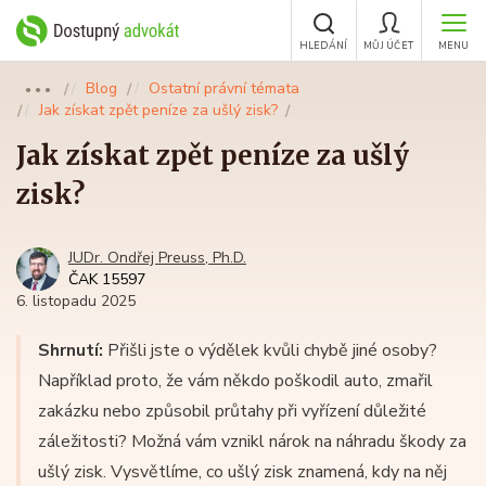
HLEDÁNÍ
MŮJ ÚČET
MENU
Blog
Ostatní právní témata
●●●
Jak získat zpět peníze za ušlý zisk?
Jak získat zpět peníze za ušlý
zisk?
JUDr. Ondřej Preuss, Ph.D.
ČAK 15597
6. listopadu 2025
Shrnutí:
Přišli jste o výdělek kvůli chybě jiné osoby?
Například proto, že vám někdo poškodil auto, zmařil
zakázku nebo způsobil průtahy při vyřízení důležité
záležitosti? Možná vám vznikl nárok na náhradu škody za
ušlý zisk. Vysvětlíme, co ušlý zisk znamená, kdy na něj