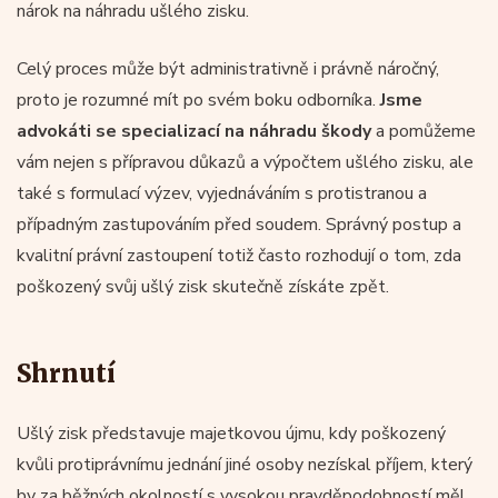
nárok na náhradu ušlého zisku.
Celý proces může být administrativně i právně náročný,
proto je rozumné mít po svém boku odborníka.
Jsme
advokáti se specializací na náhradu škody
a pomůžeme
vám nejen s přípravou důkazů a výpočtem ušlého zisku, ale
také s formulací výzev, vyjednáváním s protistranou a
případným zastupováním před soudem. Správný postup a
kvalitní právní zastoupení totiž často rozhodují o tom, zda
poškozený svůj ušlý zisk skutečně získáte zpět.
Shrnutí
Ušlý zisk představuje majetkovou újmu, kdy poškozený
kvůli protiprávnímu jednání jiné osoby nezískal příjem, který
by za běžných okolností s vysokou pravděpodobností měl.