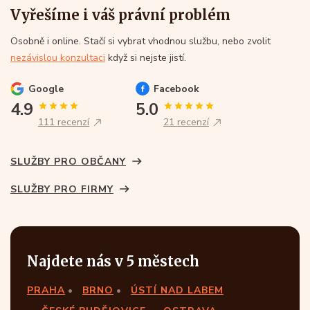
Vyřešíme i váš právní problém
Osobně i online. Stačí si vybrat vhodnou službu, nebo zvolit
nezávislou konzultaci
když si nejste jistí.
Google
Facebook
4.9
5.0
111 recenzí
21 recenzí
SLUŽBY PRO OBČANY
SLUŽBY PRO FIRMY
Najdete nás v 5 městech
PRAHA
BRNO
ÚSTÍ NAD LABEM