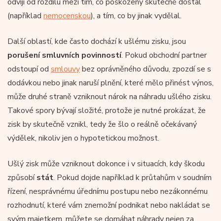
odvíjí od rozdílu mezi tím, co poškozený skutečně dostal
(například
nemocenskou
), a tím, co by jinak vydělal.
Další oblastí, kde často dochází k ušlému zisku, jsou
porušení smluvních povinností
. Pokud obchodní partner
odstoupí od
smlouvy
bez oprávněného důvodu, zpozdí se s
dodávkou nebo jinak naruší plnění, které mělo přinést výnos,
může druhé straně vzniknout nárok na náhradu ušlého zisku.
Takové spory bývají složité, protože je nutné prokázat, že
zisk by skutečně vznikl, tedy že šlo o reálně očekávaný
výdělek, nikoliv jen o hypotetickou možnost.
Ušlý zisk může vzniknout dokonce i v situacích, kdy škodu
způsobí
stát
. Pokud dojde například k průtahům v soudním
řízení, nesprávnému úřednímu postupu nebo nezákonnému
rozhodnutí, které vám znemožní podnikat nebo nakládat se
svým majetkem, můžete se domáhat náhrady nejen za