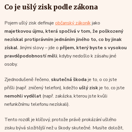
Co je ušlý zisk podle zákona
Pojem ušlý zisk definuje
občanský zákoník
jako
majetkovou újmu, která spočívá v tom, že poškozený
nezískal protiprávním jednáním jiného to, co by jinak
získal
. Jinými slovy – jde o
příjem, který byste s vysokou
pravděpodobností měli
, kdyby nedošlo k zásahu jiné
osoby.
Zjednodušeně řečeno,
skutečná škoda
je to, o co jste
přišli (např. zničený telefon), kdežto
ušlý zisk
je to, co jste
nemohli vydělat
(např. zakázka, kterou jste kvůli
nefunkčnímu telefonu nezískali).
Tento rozdíl je klíčový, protože právě prokázání ušlého
zisku bývá složitější než u škody skutečné. Musíte doložit,