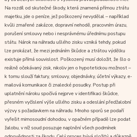
Na rozdíl od skutečné škody, která znamená přímou ztrátu
majetku, jde o peníze, jež poškozený nevydělal – například
kvůli zmařené zakázce, dopravní nehodě, pracovním úrazu,
porušení smlouvy nebo i nesprávnému úřednímu postupu
státu. Nárok na náhradu ušlého zisku vzniká tehdy, pokud
lze prokázat, že mezi jednáním škůdce a ztrátou výdělku
existuje přímá souvislost. Poškozený musí doložit, že šlo o
reálně očekávaný zisk, nikoliv jen o hypotetickou možnost –
k tomu slouží faktury, smlouvy, objednávky, účetní výkazy, e-
mailová komunikace či znalecké posudky. Postup při
uplatnění nároku spočívá nejprve v identifikaci škůdce,
přesném vyčíslení výše ušlého zisku a odeslání předžalobní
výzvy s požadavkem na náhradu. Mnoho sporů se podaří
vyřešit mimosoudní dohodou, v opačném případě lze podat
žalobu, v níž soud posuzuje naplnění všech podmínek
odpovědnosti za škodu. Celý proces bývá složitý a důkazně