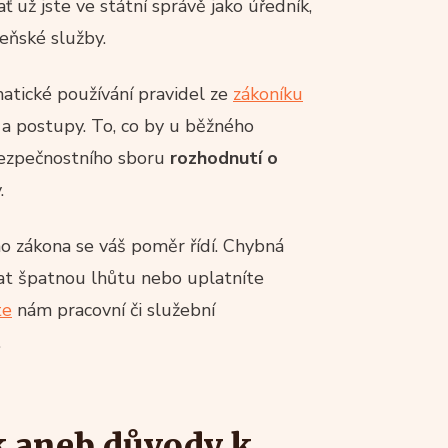
 už jste ve státní správě jako úředník,
eňské služby.
atické používání pravidel ze
zákoníku
y a postupy. To, co by u běžného
bezpečnostního sboru
rozhodnutí o
.
ého zákona se váš poměr řídí. Chybná
tat špatnou lhůtu nebo uplatníte
te
nám pracovní či služební
.
ík aneb důvody k