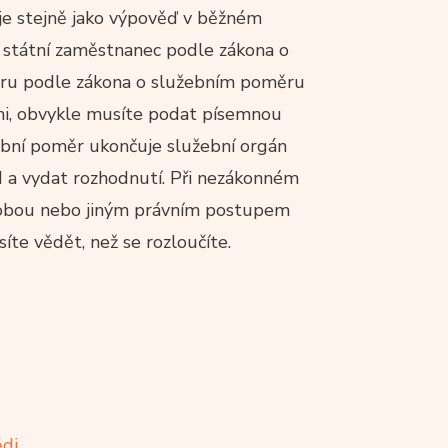
e stejně jako výpověď v běžném
e státní zaměstnanec podle zákona o
boru podle zákona o služebním poměru
ami, obvykle musíte podat písemnou
ební poměr ukončuje služební orgán
d a vydat rozhodnutí. Při nezákonném
lobou nebo jiným právním postupem
íte vědět, než se rozloučíte.
ědi