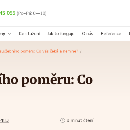
45 055
(Po–Pá: 8—18)
rmy
Ke stažení
Jak to funguje
O nás
Reference
služebního poměru: Co vás čeká a nemine?
ího poměru: Co
Ph.D.
9 minut čtení