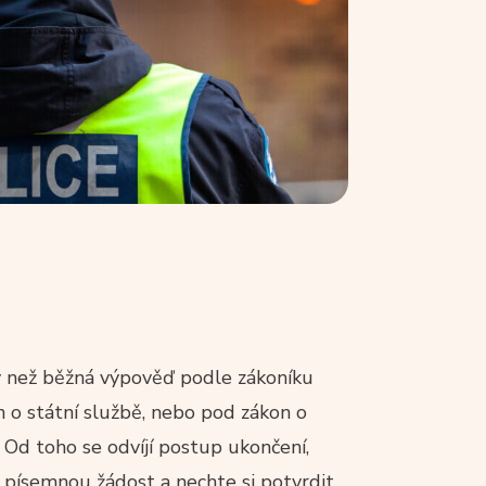
ly než běžná výpověď podle zákoníku
n o státní službě, nebo pod zákon o
Od toho se odvíjí postup ukončení,
e písemnou žádost a nechte si potvrdit