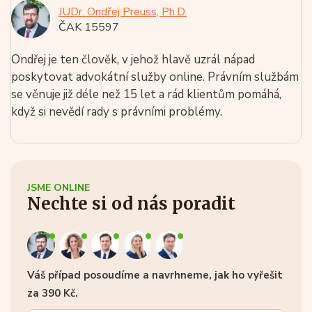
JUDr. Ondřej Preuss, Ph.D.
ČAK 15597
Ondřej je ten člověk, v jehož hlavě uzrál nápad
poskytovat advokátní služby online. Právním službám
se věnuje již déle než 15 let a rád klientům pomáhá,
když si nevědí rady s právními problémy.
JSME ONLINE
Nechte si od nás poradit
Váš případ posoudíme a navrhneme, jak ho vyřešit
za 390 Kč.