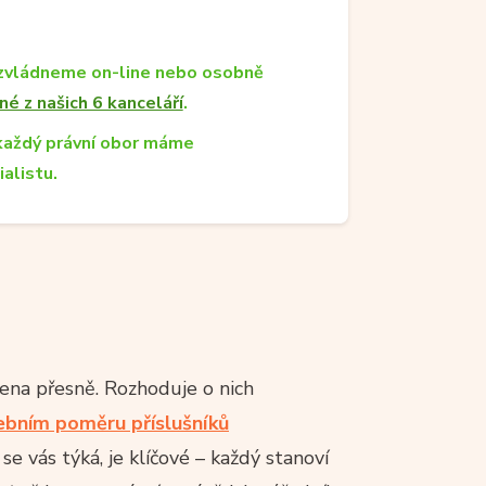
zvládneme on-line nebo osobně
né z našich 6 kanceláří
.
každý právní obor máme
ialistu.
ena přesně. Rozhoduje o nich
ebním poměru příslušníků
se vás týká, je klíčové – každý stanoví