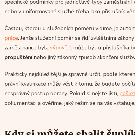
specifické podmínky pro jednotlivé typy zaměstnání, ať
nebo v uniformované službě třeba jako příslušník věz
Častou, kterou u služebních poměrů vidíme, je autom
práce
. Jenže služební poměr se řídí zvláštními zákon
zaměstnance byla
výpověď
, může být u příslušníka 
propuštění
nebo jiný zákonný způsob skončení služby
Prakticky nejdůležitější je správně určit, podle kter
právní kvalifikace může vést k tomu, že budete počí
nesprávný postup obrany. Pokud si nejste jistí,
pošle
dokumentaci a ověříme, jaký režim se na vás vztahuje
Kdy si můžete sbalit šupl