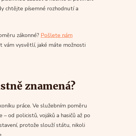
ždy chtějte písemné rozhodnutí a
o poměru zákonné?
Pošlete nám
t vám vysvětlí, jaké máte možnosti
lastně znamená?
koníku práce. Ve služebním poměru
e – od policistů, vojáků a hasičů až po
stavení, protože slouží státu, nikoli
.