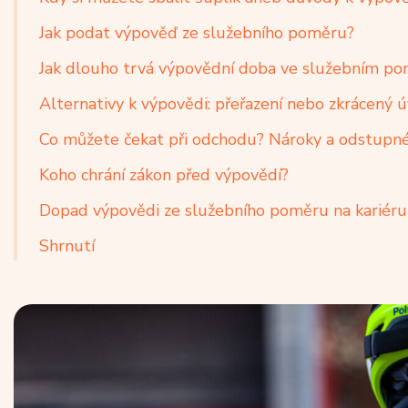
Jak podat výpověď ze služebního poměru?
Jak dlouho trvá výpovědní doba ve služebním p
Alternativy k výpovědi: přeřazení nebo zkrácený 
Co můžete čekat při odchodu? Nároky a odstupn
Koho chrání zákon před výpovědí?
Dopad výpovědi ze služebního poměru na kariéru
Shrnutí