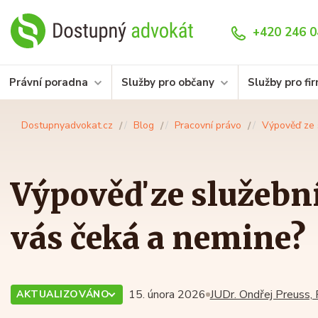
+420 246 0
Právní poradna
Služby pro občany
Služby pro fi
Dostupnyadvokat.cz
Blog
Pracovní právo
Výpověď ze 
Výpověď ze služebn
vás čeká a nemine?
15. února 2026
JUDr. Ondřej Preuss, 
AKTUALIZOVÁNO