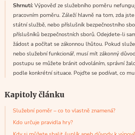
Shrnutí:
Výpověď ze služebního poměru nefunguj
pracovním poměru. Záleží hlavně na tom, zda jst
státní službě, nebo příslušník bezpečnostního s
příslušníků bezpečnostních sborů. Odejdete-li s
žádost a počítat se zákonnou lhůtou. Pokud služ
nebo služební funkcionář, musí mít zákonný důvo
postupu se můžete bránit odvoláním, správní ža
podle konkrétní situace. Pojďte se podívat, co mus
Kapitoly článku
Služební poměr – co to vlastně znamená?
Kdo určuje pravidla hry?
Kdy si můžete sbalit šuplík aneb důvody k výpov