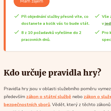
Mám zájem
Při objednání služby přesně víte, co
Vše 
dostanete a kolik vás to bude stát.
v
jed
8 z 10 požadavků vyřešíme do 2
Pro 
pracovních dnů.
spec
Kdo určuje pravidla hry?
Pravidla hry jsou v oblasti služebního poměru vymez
především
zákon o státní službě
nebo
zákon o služ
bezpečnostních sborů
. Vědět, který z těchto zákonů 