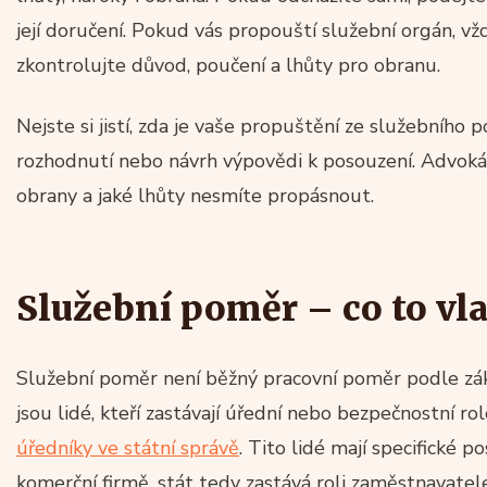
její doručení. Pokud vás propouští služební orgán, v
zkontrolujte důvod, poučení a lhůty pro obranu.
Nejste si jistí, zda je vaše propuštění ze služebníh
rozhodnutí nebo návrh výpovědi k posouzení. Advoká
obrany a jaké lhůty nesmíte propásnout.
Služební poměr – co to v
Služební poměr není běžný pracovní poměr podle zá
jsou lidé, kteří zastávají úřední nebo bezpečnostní rol
úředníky ve státní správě
. Tito lidé mají specifické po
komerční firmě, stát tedy zastává roli zaměstnavatele