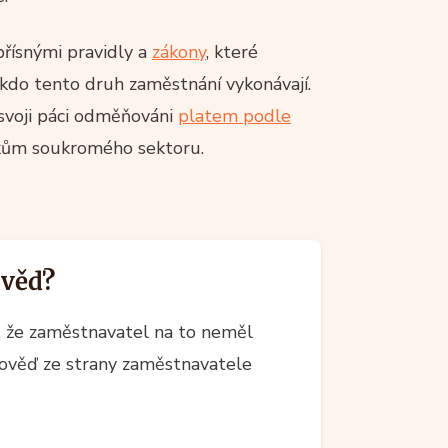
řísnými pravidly a
zákony
, které
, kdo tento druh zaměstnání vykonávají.
svoji páci odměňováni
platem podle
níkům soukromého sektoru.
ověď?
m, že zaměstnavatel na to neměl
ýpověď ze strany zaměstnavatele