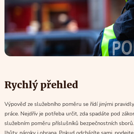
Rychlý přehled
Výpověď ze služebního poměru se řídí jinými pravid
práce. Nejdřív je potřeba určit, zda spadáte pod záko
služebním poměru příslušníků bezpečnostních sborů. 
lhůty, nároky i obrana. Pokud odcházíte sami, podejt