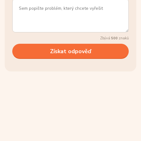
Zbývá
500
znaků