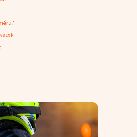
oměru?
úvazek
é