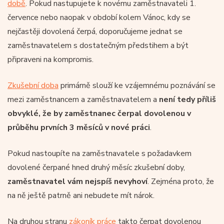
době
. Pokud nastupujete k novému zaměstnavateli 1.
července nebo naopak v období kolem Vánoc, kdy se
nejčastěji dovolená čerpá, doporučujeme jednat se
zaměstnavatelem s dostatečným předstihem a být
připraveni na kompromis.
Zkušební doba
primárně slouží ke vzájemnému poznávání se
mezi zaměstnancem a zaměstnavatelem a
není tedy příliš
obvyklé, že by zaměstnanec čerpal dovolenou v
průběhu prvních 3 měsíců v nové práci
.
Pokud nastoupíte na zaměstnavatele s požadavkem
dovolené čerpané hned druhý měsíc zkušební doby,
zaměstnavatel vám nejspíš nevyhoví
. Zejména proto, že
na ně ještě patrně ani nebudete mít nárok.
Na druhou stranu
zákoník práce
takto čerpat dovolenou