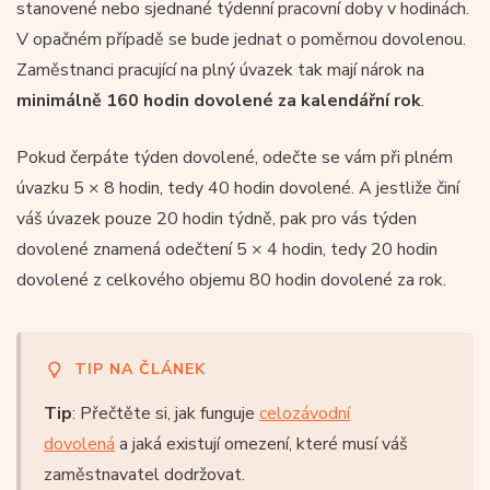
stanovené nebo sjednané týdenní pracovní doby v hodinách.
V opačném případě se bude jednat o poměrnou dovolenou.
Zaměstnanci pracující na plný úvazek tak mají nárok na
minimálně 160 hodin dovolené za kalendářní rok
.
Pokud čerpáte týden dovolené, odečte se vám při plném
úvazku 5 × 8 hodin, tedy 40 hodin dovolené. A jestliže činí
váš úvazek pouze 20 hodin týdně, pak pro vás týden
dovolené znamená odečtení 5 × 4 hodin, tedy 20 hodin
dovolené z celkového objemu 80 hodin dovolené za rok.
TIP NA ČLÁNEK
Tip
: Přečtěte si, jak funguje
celozávodní
dovolená
a jaká existují omezení, které musí váš
zaměstnavatel dodržovat.