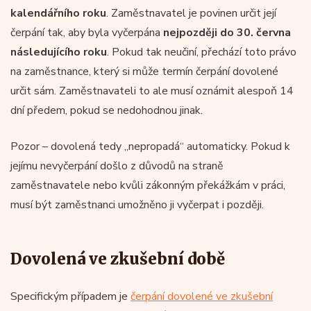
kalendářního roku
. Zaměstnavatel je povinen určit její
čerpání tak, aby byla vyčerpána
nejpozději do 30. června
následujícího roku
. Pokud tak neučiní, přechází toto právo
na zaměstnance, který si může termín čerpání dovolené
určit sám. Zaměstnavateli to ale musí oznámit alespoň 14
dní předem, pokud se nedohodnou jinak.
Pozor – dovolená tedy „nepropadá“ automaticky. Pokud k
jejímu nevyčerpání došlo z důvodů na straně
zaměstnavatele nebo kvůli zákonným překážkám v práci,
musí být zaměstnanci umožněno ji vyčerpat i později.
Dovolená ve zkušební době
Specifickým případem je
čerpání dovolené ve zkušební