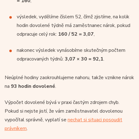
= 160
,
výsledek, vydělíme číslem 52, čímž zjistíme, na kolik
hodin dovolené týdně má zaměstnanec nárok, pokud
odpracuje celý rok:
160 / 52 = 3,07
,
nakonec výsledek vynásobíme skutečným počtem
odpracovaných týdnů:
3,07 × 30 = 92,1
.
Neúplné hodiny zaokrouhlujeme nahoru, takže vznikne nárok
na
93 hodin dovolené
.
Výpočet dovolené bývá v praxi častým zdrojem chyb.
Pokud si nejste jistí, že vám zaměstnavatel dovolenou
vypočítal správně, vyplatí se
nechat si situaci posoudit
právníkem
.