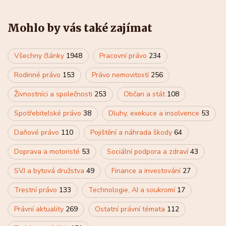
Mohlo by vás také zajímat
Všechny články
1948
Pracovní právo
234
Rodinné právo
153
Právo nemovitostí
256
Živnostníci a společnosti
253
Občan a stát
108
Spotřebitelské právo
38
Dluhy, exekuce a insolvence
53
Daňové právo
110
Pojištění a náhrada škody
64
Doprava a motoristé
53
Sociální podpora a zdraví
43
SVJ a bytová družstva
49
Finance a investování
27
Trestní právo
133
Technologie, AI a soukromí
17
Právní aktuality
269
Ostatní právní témata
112