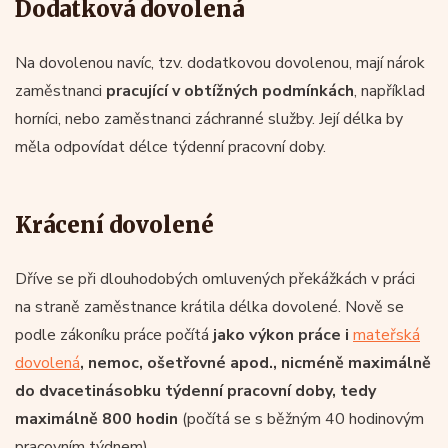
Dodatková dovolená
Na dovolenou navíc, tzv. dodatkovou dovolenou, mají nárok
zaměstnanci
pracující v obtížných podmínkách
, například
horníci, nebo zaměstnanci záchranné služby. Její délka by
měla odpovídat délce týdenní pracovní doby.
Krácení dovolené
Dříve se při dlouhodobých omluvených překážkách v práci
na straně zaměstnance krátila délka dovolené. Nově se
podle zákoníku práce počítá
jako výkon práce i
mateřská
dovolená
, nemoc, ošetřovné apod., nicméně maximálně
do dvacetinásobku týdenní pracovní doby, tedy
maximálně 800 hodin
(počítá se s běžným 40 hodinovým
pracovním týdnem).