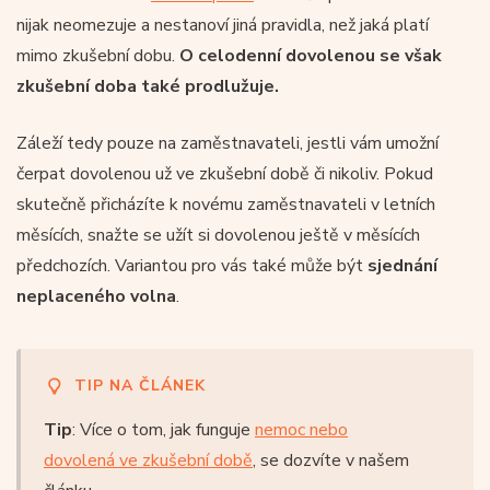
nijak neomezuje a nestanoví jiná pravidla, než jaká platí
mimo zkušební dobu.
O celodenní dovolenou se však
zkušební doba také prodlužuje.
Záleží tedy pouze na zaměstnavateli, jestli vám umožní
čerpat dovolenou už ve zkušební době či nikoliv. Pokud
skutečně přicházíte k novému zaměstnavateli v letních
měsících, snažte se užít si dovolenou ještě v měsících
předchozích. Variantou pro vás také může být
sjednání
neplaceného volna
.
TIP NA ČLÁNEK
Tip
: Více o tom, jak funguje
nemoc nebo
dovolená ve zkušební době
, se dozvíte v našem