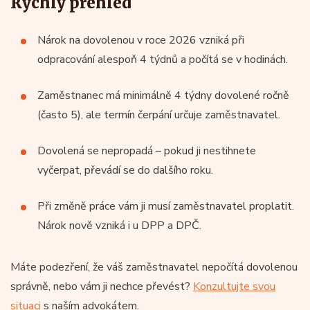
Rychlý přehled
Nárok na dovolenou v roce 2026 vzniká při
odpracování alespoň 4 týdnů a počítá se v hodinách.
Zaměstnanec má minimálně 4 týdny dovolené ročně
(často 5), ale termín čerpání určuje zaměstnavatel.
Dovolená se nepropadá – pokud ji nestihnete
vyčerpat, převádí se do dalšího roku.
Při změně práce vám ji musí zaměstnavatel proplatit.
Nárok nově vzniká i u DPP a DPČ.
Máte podezření, že váš zaměstnavatel nepočítá dovolenou
správně, nebo vám ji nechce převést?
Konzultujte svou
situaci
s naším advokátem.