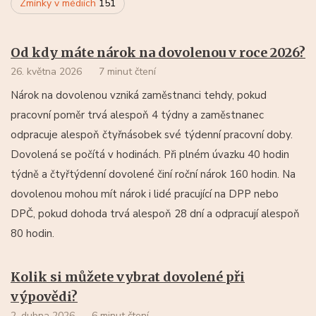
Zmínky v médiích
151
Od kdy máte nárok na dovolenou v roce 2026?
26. května 2026
7 minut čtení
Nárok na dovolenou vzniká zaměstnanci tehdy, pokud
pracovní poměr trvá alespoň 4 týdny a zaměstnanec
odpracuje alespoň čtyřnásobek své týdenní pracovní doby.
Dovolená se počítá v hodinách. Při plném úvazku 40 hodin
týdně a čtyřtýdenní dovolené činí roční nárok 160 hodin. Na
dovolenou mohou mít nárok i lidé pracující na DPP nebo
DPČ, pokud dohoda trvá alespoň 28 dní a odpracují alespoň
80 hodin.
Kolik si můžete vybrat dovolené při
výpovědi?
2. dubna 2026
6 minut čtení