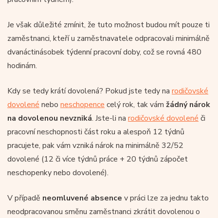
Je však důležité zmínit, že tuto možnost budou mít pouze ti
zaměstnanci, kteří u zaměstnavatele odpracovali minimálně
dvanáctinásobek týdenní pracovní doby, což se rovná 480
hodinám.
Kdy se tedy krátí dovolená? Pokud jste tedy na
rodičovské
dovolené
nebo
neschopence
celý rok, tak vám
žádný nárok
na dovolenou nevzniká
. Jste-li na
rodičovské dovolené
či
pracovní neschopnosti část roku a alespoň 12 týdnů
pracujete, pak vám vzniká nárok na minimálně 32/52
dovolené (12 či více týdnů práce + 20 týdnů zápočet
neschopenky nebo dovolené).
V případě
neomluvené absence
v práci lze za jednu takto
neodpracovanou směnu zaměstnanci zkrátit dovolenou o