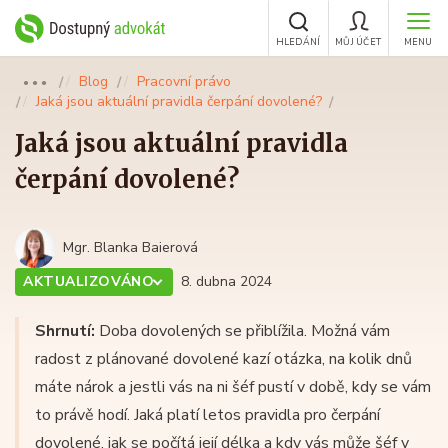
HLEDÁNÍ
MŮJ ÚČET
MENU
Blog
Pracovní právo
●●●
Jaká jsou aktuální pravidla čerpání dovolené?
Jaká jsou aktuální pravidla
čerpání dovolené?
Mgr. Blanka Baierová
AKTUALIZOVÁNO
8. dubna 2024
Shrnutí:
Doba dovolených se přiblížila. Možná vám
radost z plánované dovolené kazí otázka, na kolik dnů
máte nárok a jestli vás na ni šéf pustí v době, kdy se vám
to právě hodí. Jaká platí letos pravidla pro čerpání
dovolené, jak se počítá její délka a kdy vás může šéf v