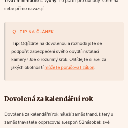
trvat minimálně 4 týdny
. To platí i pro dohody, které na
sebe přímo navazují.
TIP NA ČLÁNEK
Tip
: Odjíždíte na dovolenou a rozhodli jste se
podpořit zabezpečení svého obydlí instalací
kamery? Jde o rozumný krok. Ohlídejte si ale, za
jakých okolností
můžete porušovat zákon
.
Dovolená za kalendářní rok
Dovolená za kalendářní rok náleží zaměstnanci, který u
zaměstnavatele odpracoval alespoň 52násobek své