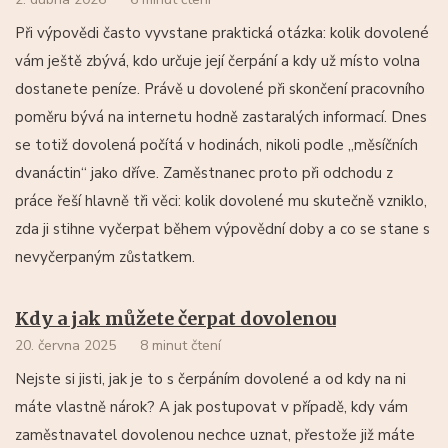
Při výpovědi často vyvstane praktická otázka: kolik dovolené
vám ještě zbývá, kdo určuje její čerpání a kdy už místo volna
dostanete peníze. Právě u dovolené při skončení pracovního
poměru bývá na internetu hodně zastaralých informací. Dnes
se totiž dovolená počítá v hodinách, nikoli podle „měsíčních
dvanáctin“ jako dříve. Zaměstnanec proto při odchodu z
práce řeší hlavně tři věci: kolik dovolené mu skutečně vzniklo,
zda ji stihne vyčerpat během výpovědní doby a co se stane s
nevyčerpaným zůstatkem.
Kdy a jak můžete čerpat dovolenou
20. června 2025
8 minut čtení
Nejste si jisti, jak je to s čerpáním dovolené a od kdy na ni
máte vlastně nárok? A jak postupovat v případě, kdy vám
zaměstnavatel dovolenou nechce uznat, přestože již máte