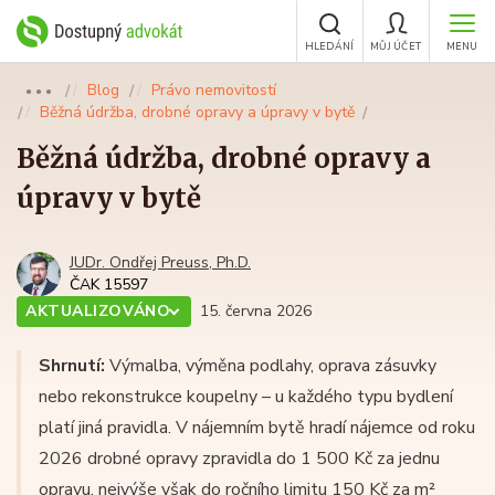
HLEDÁNÍ
MŮJ ÚČET
MENU
Blog
Právo nemovitostí
●●●
Běžná údržba, drobné opravy a úpravy v bytě
Běžná údržba, drobné opravy a
úpravy v bytě
JUDr. Ondřej Preuss, Ph.D.
ČAK 15597
AKTUALIZOVÁNO
15. června 2026
Shrnutí:
Výmalba, výměna podlahy, oprava zásuvky
nebo rekonstrukce koupelny – u každého typu bydlení
platí jiná pravidla. V nájemním bytě hradí nájemce od roku
2026 drobné opravy zpravidla do 1 500 Kč za jednu
opravu, nejvýše však do ročního limitu 150 Kč za m²