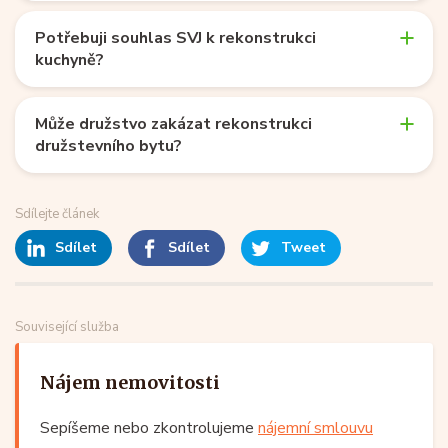
Potřebuji souhlas SVJ k rekonstrukci
kuchyně?
Může družstvo zakázat rekonstrukci
družstevního bytu?
Sdílejte článek
Sdílet
Sdílet
Tweet
Související služba
Nájem nemovitosti
Sepíšeme nebo zkontrolujeme
nájemní smlouvu