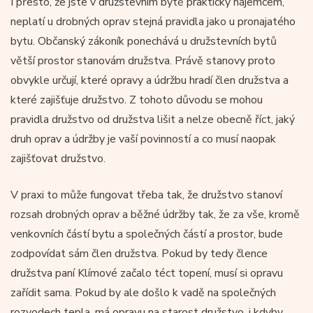
I přesto, že jste v družstevním bytě prakticky nájemcem,
neplatí u drobných oprav stejná pravidla jako u pronajatého
bytu. Občanský zákoník ponechává u družstevních bytů
větší prostor stanovám družstva. Právě stanovy proto
obvykle určují, které opravy a údržbu hradí člen družstva a
které zajišťuje družstvo. Z tohoto důvodu se mohou
pravidla družstvo od družstva lišit a nelze obecně říct, jaký
druh oprav a údržby je vaší povinností a co musí naopak
zajišťovat družstvo.
V praxi to může fungovat třeba tak, že družstvo stanoví
rozsah drobných oprav a běžné údržby tak, že za vše, kromě
venkovních částí bytu a společných částí a prostor, bude
zodpovídat sám člen družstva. Pokud by tedy člence
družstva paní Klímové začalo téct topení, musí si opravu
zařídit sama. Pokud by ale došlo k vadě na společných
rozvodech tepla, má opravu na starost družstvo, i kdyby