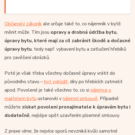
Občanský zákoník
ale určuje také to, co nájemník v bytě
měnit může. Tím jsou
opravy a drobná údržba bytu,
úpravy bytu, které mají za cíl zabránit škodě a dočasné
úpravy bytu
, tedy např. vybavení bytu a zatlučení hřebíků
pro zavěšení obrázků.
Poté je však třeba všechny dočasné úpravy vrátit do
původního stavu –
byt vyklidit
, díry po hřebících zatmelit
apod. Povolené je také všechno to, co si
nájemce s
majitelem bytu
ustanovili v
nájemní smlouvě
. Případně
můžete
získat povolení pronajímatele k úpravám bytu i
dodatečně
, nejlépe opět uzavřením písemné smlouvy.
Z praxe víme, že nejvíce sporů nevzniká kvůli samotné