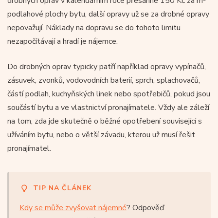
drobných oprav v kalendářním roce přesáhne 150 Kč za m²
podlahové plochy bytu, další opravy už se za drobné opravy
nepovažují. Náklady na dopravu se do tohoto limitu
nezapočítávají a hradí je nájemce.
Do drobných oprav typicky patří například opravy vypínačů,
zásuvek, zvonků, vodovodních baterií, sprch, splachovačů,
částí podlah, kuchyňských linek nebo spotřebičů, pokud jsou
součástí bytu a ve vlastnictví pronajímatele. Vždy ale záleží
na tom, zda jde skutečně o běžné opotřebení související s
užíváním bytu, nebo o větší závadu, kterou už musí řešit
pronajímatel.
TIP NA ČLÁNEK
Kdy se může zvyšovat nájemné
? Odpověď