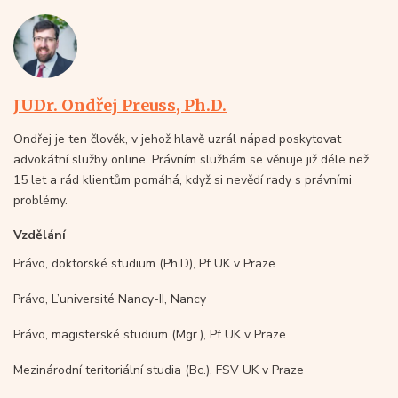
JUDr. Ondřej Preuss, Ph.D.
Ondřej je ten člověk, v jehož hlavě uzrál nápad poskytovat
advokátní služby online. Právním službám se věnuje již déle než
15 let a rád klientům pomáhá, když si nevědí rady s právními
problémy.
Vzdělání
Právo, doktorské studium (Ph.D), Pf UK v Praze
Právo, L’université Nancy-II, Nancy
Právo, magisterské studium (Mgr.), Pf UK v Praze
Mezinárodní teritoriální studia (Bc.), FSV UK v Praze