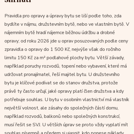
Pravidla pro opravy a úpravy bytu se liší podle toho, zda
bydlíte v nájmu, družstevním bytě, nebo ve vlastním bytě. V
nájemním bytě hradí nájemce běžnou údržbu a drobné
opravy; od roku 2026 jde u oprav posuzovaných podle ceny
zpravidla o opravy do 1 500 Kč, nejvýše však do ročního
limitu 150 Kč za m² podlahové plochy bytu. Větší závady,
například poruchy rozvodů, topení nebo vybavení, které má
udržovat pronajímatel, řeší majitel bytu. U družstevního
bytu je klíčové podívat se do stanov družstva, protože
právě ty často určují, jaké opravy platí člen družstva a kdy
potřebuje souhlas. U bytu v osobním vlastnictví má vlastník
největší volnost, ale zásahy do společných částí domu,
například rozvodů, balkonů nebo společných konstrukcí,
musí řešit se SVJ. U větších úprav se proto vždy vyplatí mít
souhlas písemně a předem si ujasnit, kdo ponese náklady.