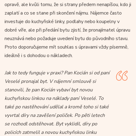
opravě, ale kvůli tomu, že si strany předem nenapíšou, kdo ji
zaplatí a co se stane při skončení nájmu. Nájemce často
investuje do kuchyňské linky, podlahy nebo koupelny v
dobré víře, ale při předání bytu zjistí, že pronajímatel úpravu
neuznává nebo požaduje uvedení bytu do původního stavu.
Proto doporučujeme mít souhlas s úpravami vždy písemně,
ideálně i s dohodou o nákladech.
Jak to tedy funguje v praxi? Pan Kocián si od paní
Veselé pronajal byt. V nájemní smlouvě si
stanovili, že pan Kocián vybaví byt novou
kuchyňskou linkou na náklady paní Veselé. To
také po nastěhování udělal a kromě toho si také
vyvrtal díry na zavěšení poliček. Po pěti letech
se rozhodl odstěhovat. Byt vyklidil, díry po
policích zatmelil a novou kuchyňskou linku