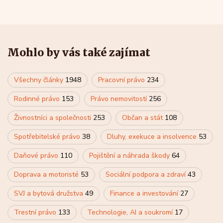
Mohlo by vás také zajímat
Všechny články
1948
Pracovní právo
234
Rodinné právo
153
Právo nemovitostí
256
Živnostníci a společnosti
253
Občan a stát
108
Spotřebitelské právo
38
Dluhy, exekuce a insolvence
53
Daňové právo
110
Pojištění a náhrada škody
64
Doprava a motoristé
53
Sociální podpora a zdraví
43
SVJ a bytová družstva
49
Finance a investování
27
Trestní právo
133
Technologie, AI a soukromí
17