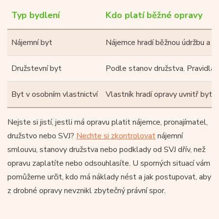
Typ bydlení
Kdo platí běžné opravy
Nájemní byt
Nájemce hradí běžnou údržbu a dr
Družstevní byt
Podle stanov družstva. Pravidla s
Byt v osobním vlastnictví
Vlastník hradí opravy uvnitř bytu,
Nejste si jistí, jestli má opravu platit nájemce, pronajímatel,
družstvo nebo SVJ?
Nechte si zkontrolovat
nájemní
smlouvu, stanovy družstva nebo podklady od SVJ dřív, než
opravu zaplatíte nebo odsouhlasíte. U sporných situací vám
pomůžeme určit, kdo má náklady nést a jak postupovat, aby
z drobné opravy nevznikl zbytečný právní spor.