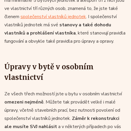
má minimálně 5 bytových jednotek a alespoň tři z nich jsou
ve vlastnictví tří různých osob, znamená to, že jste také
členem
společenství vlastníků jednotek
. I společenství
vlastníků jednotek má své
stanovy a také dohodu
vlastníků a prohlášení vlastníka
, které stanovují pravidla
fungování a obvykle také pravidla pro úpravy a opravy.
Úpravy v bytě v osobním
vlastnictví
Ze všech třech možností jste u bytu v osobním vlastnictví
omezeni nejméně
. Můžete tak provádět velké i malé
úpravy, včetně stavebních prací, bez nutnosti povolení od
společenství vlastníků jednotek.
Záměr k rekonstrukci
ale musíte SVJ nahlásit
a v některých případech po vás