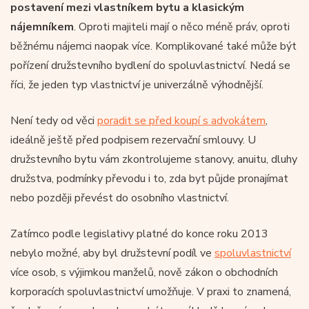
postavení mezi vlastníkem bytu a klasickým
nájemníkem
. Oproti majiteli mají o něco méně práv, oproti
běžnému nájemci naopak více. Komplikované také může být
pořízení družstevního bydlení do spoluvlastnictví. Nedá se
říci, že jeden typ vlastnictví je univerzálně výhodnější.
Není tedy od věci
poradit se před koupí s advokátem
,
ideálně ještě před podpisem rezervační smlouvy. U
družstevního bytu vám zkontrolujeme stanovy, anuitu, dluhy
družstva, podmínky převodu i to, zda byt půjde pronajímat
nebo později převést do osobního vlastnictví.
Zatímco podle legislativy platné do konce roku 2013
nebylo možné, aby byl družstevní podíl ve
spoluvlastnictví
více osob, s výjimkou manželů, nově zákon o obchodních
korporacích spoluvlastnictví umožňuje. V praxi to znamená,