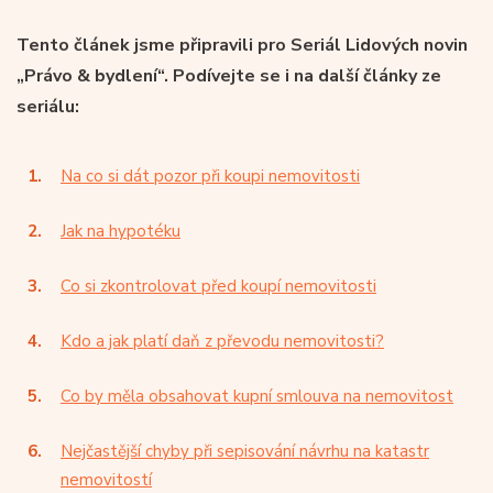
Tento článek jsme připravili pro Seriál Lidových novin
„Právo & bydlení“. Podívejte se i na další články ze
seriálu:
Na co si dát pozor při koupi nemovitosti
Jak na hypotéku
Co si zkontrolovat před koupí nemovitosti
Kdo a jak platí daň z převodu nemovitosti?
Co by měla obsahovat kupní smlouva na nemovitost
Nejčastější chyby při sepisování návrhu na katastr
nemovitostí