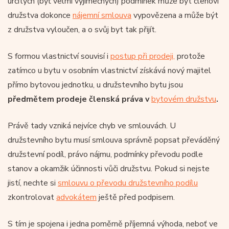
určitých (byť velmi výjimečných) podmínek může být členovi
družstva dokonce
nájemní smlouva
vypovězena a může být
z družstva vyloučen, a o svůj byt tak přijít.
S formou vlastnictví souvisí i
postup při prodeji,
protože
zatímco u bytu v osobním vlastnictví získává nový majitel
přímo bytovou jednotku, u družstevního bytu jsou
předmětem prodeje členská práva v
bytovém družstvu
.
Právě tady vzniká nejvíce chyb ve smlouvách. U
družstevního bytu musí smlouva správně popsat převáděný
družstevní podíl, právo nájmu, podmínky převodu podle
stanov a okamžik účinnosti vůči družstvu. Pokud si nejste
jistí, nechte si
smlouvu o převodu družstevního podílu
zkontrolovat
advokátem
ještě před podpisem.
S tím je spojena i jedna poměrně příjemná výhoda, neboť ve