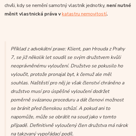
chvíli, kdy se nemění samotný vlastník jednotky,
není nutné
měnit vlastnická práva v
katastru nemovitostí
.
Příklad z advokátní praxe:
Klient, pan Hrouda z Prahy
7, se již několik let soudil se svým družstvem kvůli
neoprávněnému vyloučení. Družstvo se pokusilo ho
vyloučit, protože pronajal byt, k čemuž ale měl
souhlas. Naštěstí pro něj je však členství chráněno a
družstvo musí pro úspěšné vyloučení dodržet
poměrně svázanou proceduru a dát členovi možnost
se bránit před členskou schůzí. A pokud ani to
napomůže, může se obrátit na soud jako v tomto
případě. Definitivně vyloučený člen družstva má nárok
na takzvaný vypořádací podíl.