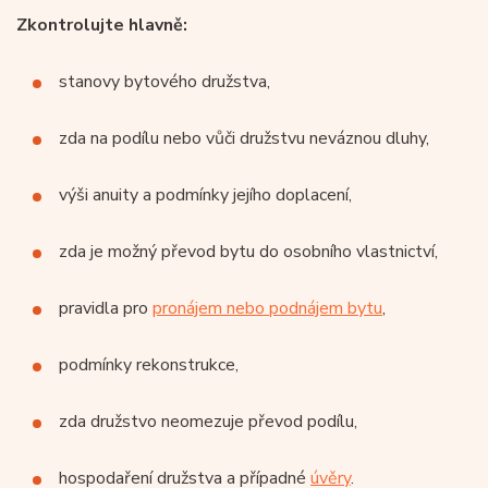
Zkontrolujte hlavně:
stanovy bytového družstva,
zda na podílu nebo vůči družstvu neváznou dluhy,
výši anuity a podmínky jejího doplacení,
zda je možný převod bytu do osobního vlastnictví,
pravidla pro
pronájem nebo podnájem bytu
,
podmínky rekonstrukce,
zda družstvo neomezuje převod podílu,
hospodaření družstva a případné
úvěry
.