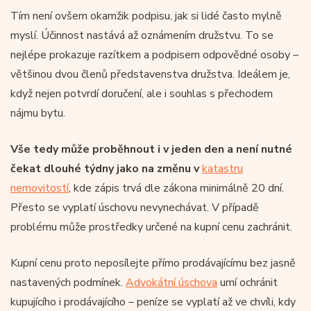
Tím není ovšem okamžik podpisu, jak si lidé často mylně
myslí. Účinnost nastává až oznámením družstvu. To se
nejlépe prokazuje razítkem a podpisem odpovědné osoby –
většinou dvou členů představenstva družstva. Ideálem je,
když nejen potvrdí doručení, ale i souhlas s přechodem
nájmu bytu.
Vše tedy může proběhnout i v jeden den a není nutné
čekat dlouhé týdny jako na změnu v
katastru
nemovitostí
, kde zápis trvá dle zákona minimálně 20 dní.
Přesto se vyplatí úschovu nevynechávat. V případě
problému může prostředky určené na kupní cenu zachránit.
Kupní cenu proto neposílejte přímo prodávajícímu bez jasně
nastavených podmínek.
Advokátní úschova
umí ochránit
kupujícího i prodávajícího – peníze se vyplatí až ve chvíli, kdy