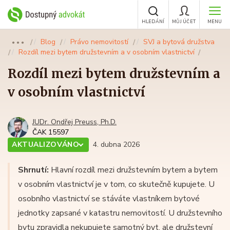
HLEDÁNÍ
MŮJ ÚČET
MENU
Blog
Právo nemovitostí
SVJ a bytová družstva
●●●
Rozdíl mezi bytem družstevním a v osobním vlastnictví
Rozdíl mezi bytem družstevním a
v osobním vlastnictví
JUDr. Ondřej Preuss, Ph.D.
ČAK 15597
AKTUALIZOVÁNO
4. dubna 2026
Shrnutí:
Hlavní rozdíl mezi družstevním bytem a bytem
v osobním vlastnictví je v tom, co skutečně kupujete. U
osobního vlastnictví se stáváte vlastníkem bytové
jednotky zapsané v katastru nemovitostí. U družstevního
bytu zpravidla nekupujete samotný byt, ale družstevní