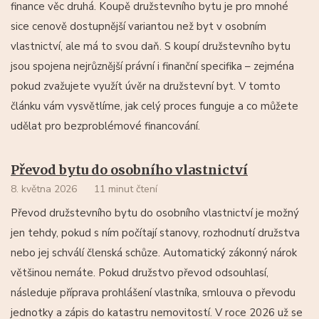
finance věc druhá. Koupě družstevního bytu je pro mnohé
sice cenově dostupnější variantou než byt v osobním
vlastnictví, ale má to svou daň. S koupí družstevního bytu
jsou spojena nejrůznější právní i finanční specifika – zejména
pokud zvažujete využít úvěr na družstevní byt. V tomto
článku vám vysvětlíme, jak celý proces funguje a co můžete
udělat pro bezproblémové financování.
Převod bytu do osobního vlastnictví
8. května 2026
11 minut čtení
Převod družstevního bytu do osobního vlastnictví je možný
jen tehdy, pokud s ním počítají stanovy, rozhodnutí družstva
nebo jej schválí členská schůze. Automatický zákonný nárok
většinou nemáte. Pokud družstvo převod odsouhlasí,
následuje příprava prohlášení vlastníka, smlouva o převodu
jednotky a zápis do katastru nemovitostí. V roce 2026 už se