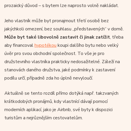
prozaický důvod – s bytem lze naprosto volně nakládat.
Jeho vlastník může byt pronajmout třetí osobě bez
jakýchkoli omezení, bez souhlasu „představených“ v domě.
Může byt také libovolně zastavit či jinak zatížit
, třeba
aby financoval
hypotékou
koupi dalšího bytu nebo velký
úvěr pro svou obchodní společnost. To vše je pro
družstevního vlastníka prakticky nedosažitelné. Záleží na
stanovách daného družstva, jaké podmínky k zastavení
podílu určí, případně zda ho úplně nevyloučí.
Aktuálně se tento rozdíl přímo dotýká např. takzvaných
krátkodobých pronájmů, kdy vlastnící dávají pomocí
moderních aplikací, jako je Airbnb, své byty k dispozici
turistům a nejrůznějším cestovatelům.