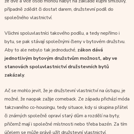
že dvě a více osob mohou nabýt na základě kupní smlouvy,
případně zdědit či dostat darem, družstevní podíl do
společného vlastnictví.
Všichni spoluvlastníci takového podílu, a tedy nepřímo i
bytu, se pak stávají společnými členy v bytovém družstvu.
Aby to ale nebylo tak jednoduché,
zákon dává
jednotlivým bytovým družstvům možnost, aby ve
stanovách spoluvlastnictví družstevních bytů
zakázaly
.
Ač se mohlo jevit, že je družstevní vlastnictví na ústupu, je
možné, že naopak zažije comeback. Ze západu přichází móda
takzvaného co-housingu, tedy situace, kdy si skupina přátel
či známých společně opraví starý dům a rozdělí na byty,
přičemž mají i společné místnosti nebo třeba bazén. Za tím
účelem se může právě užít družstevní vlastnictví.