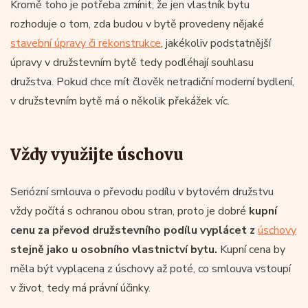
Kromě toho je potřeba zmínit, že jen vlastník bytu
rozhoduje o tom, zda budou v bytě provedeny nějaké
stavební úpravy či rekonstrukce
, jakékoliv podstatnější
úpravy v družstevním bytě tedy podléhají souhlasu
družstva. Pokud chce mít člověk netradiční moderní bydlení,
v družstevním bytě má o několik překážek víc.
Vždy využijte úschovu
Seriózní smlouva o převodu podílu v bytovém družstvu
vždy počítá s ochranou obou stran, proto je dobré
kupní
cenu za převod družstevního podílu vyplácet z
úschovy
stejně jako u osobního vlastnictví bytu.
Kupní cena by
měla být vyplacena z úschovy až poté, co smlouva vstoupí
v život, tedy má právní účinky.