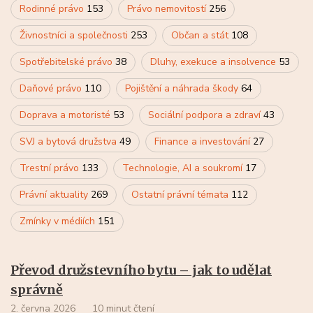
Rodinné právo
153
Právo nemovitostí
256
Živnostníci a společnosti
253
Občan a stát
108
Spotřebitelské právo
38
Dluhy, exekuce a insolvence
53
Daňové právo
110
Pojištění a náhrada škody
64
Doprava a motoristé
53
Sociální podpora a zdraví
43
SVJ a bytová družstva
49
Finance a investování
27
Trestní právo
133
Technologie, AI a soukromí
17
Právní aktuality
269
Ostatní právní témata
112
Zmínky v médiích
151
Převod družstevního bytu – jak to udělat
správně
2. června 2026
10 minut čtení