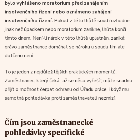
bylo vyhlášeno moratorium před zahájením
insolvenčního řízení nebo oznámeno zahájení
insolvenčního řízení.
Pokud v této lhůtě soud rozhodne
jinak než úpadkem nebo moratorium zanikne, lhůta končí
tímto dnem. Není-li nárok v této lhůtě uplatněn, zaniká;
právo zaměstnance domáhat se nároku u soudu tím ale
dotčeno není.
To je jeden z nejdůležitějších praktických momentů.
Zaměstnanec, který čeká „až se něco vyřeší“, může snadno
přijít o možnost čerpat ochranu od Úřadu práce, i když mu
samotná pohledávka proti zaměstnavateli nezmizí.
Čím jsou zaměstnanecké
pohledávky specifické