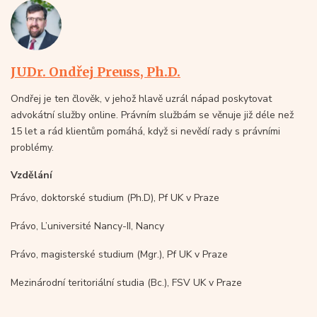
JUDr. Ondřej Preuss, Ph.D.
Ondřej je ten člověk, v jehož hlavě uzrál nápad poskytovat
advokátní služby online. Právním službám se věnuje již déle než
15 let a rád klientům pomáhá, když si nevědí rady s právními
problémy.
Vzdělání
Právo, doktorské studium (Ph.D), Pf UK v Praze
Právo, L’université Nancy-II, Nancy
Právo, magisterské studium (Mgr.), Pf UK v Praze
Mezinárodní teritoriální studia (Bc.), FSV UK v Praze