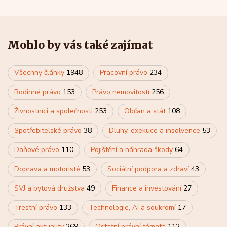
Mohlo by vás také zajímat
Všechny články
1948
Pracovní právo
234
Rodinné právo
153
Právo nemovitostí
256
Živnostníci a společnosti
253
Občan a stát
108
Spotřebitelské právo
38
Dluhy, exekuce a insolvence
53
Daňové právo
110
Pojištění a náhrada škody
64
Doprava a motoristé
53
Sociální podpora a zdraví
43
SVJ a bytová družstva
49
Finance a investování
27
Trestní právo
133
Technologie, AI a soukromí
17
Právní aktuality
269
Ostatní právní témata
112