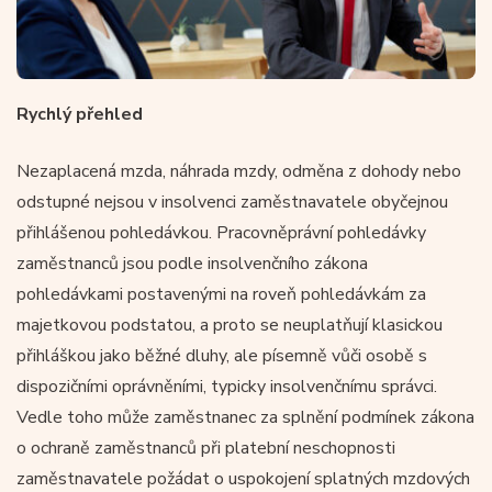
Rychlý přehled
Nezaplacená mzda, náhrada mzdy, odměna z dohody nebo
odstupné nejsou v insolvenci zaměstnavatele obyčejnou
přihlášenou pohledávkou. Pracovněprávní pohledávky
zaměstnanců jsou podle insolvenčního zákona
pohledávkami postavenými na roveň pohledávkám za
majetkovou podstatou, a proto se neuplatňují klasickou
přihláškou jako běžné dluhy, ale písemně vůči osobě s
dispozičními oprávněními, typicky insolvenčnímu správci.
Vedle toho může zaměstnanec za splnění podmínek zákona
o ochraně zaměstnanců při platební neschopnosti
zaměstnavatele požádat o uspokojení splatných mzdových