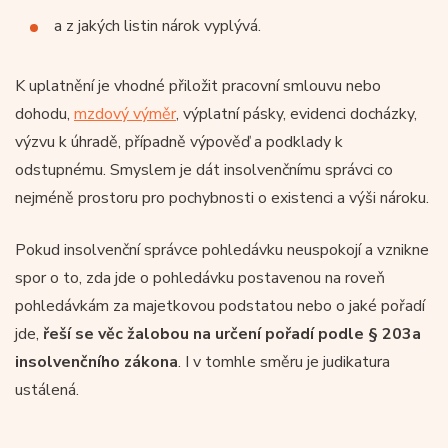
a z jakých listin nárok vyplývá.
K uplatnění je vhodné přiložit pracovní smlouvu nebo
dohodu,
mzdový výměr
, výplatní pásky, evidenci docházky,
výzvu k úhradě, případně výpověď a podklady k
odstupnému. Smyslem je dát insolvenčnímu správci co
nejméně prostoru pro pochybnosti o existenci a výši nároku.
Pokud insolvenční správce pohledávku neuspokojí a vznikne
spor o to, zda jde o pohledávku postavenou na roveň
pohledávkám za majetkovou podstatou nebo o jaké pořadí
jde,
řeší se věc žalobou na určení pořadí podle § 203a
insolvenčního zákona
. I v tomhle směru je judikatura
ustálená.