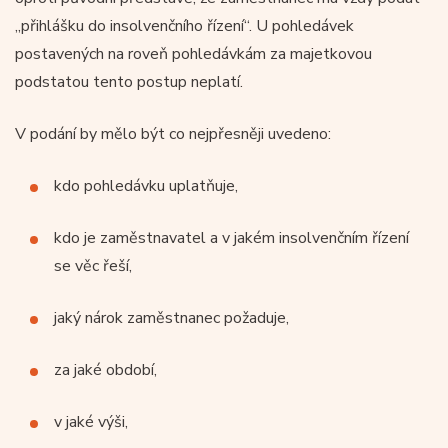
„přihlášku do insolvenčního řízení“. U pohledávek
postavených na roveň pohledávkám za majetkovou
podstatou tento postup neplatí.
V podání by mělo být co nejpřesněji uvedeno:
kdo pohledávku uplatňuje,
kdo je zaměstnavatel a v jakém insolvenčním řízení
se věc řeší,
jaký nárok zaměstnanec požaduje,
za jaké období,
v jaké výši,