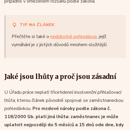
případně v omezeném rozsahu podle zákona.
TIP NA ČLÁNEK
Přečtěte si také o
nedobytné pohledávce
, jejíž
vymáhání je z jistých důvodů mnohem složitější.
Jaké jsou lhůty a proč jsou zásadní
U Úřadu práce neplatí třicetidenní insolvenční přihlašovací
lhůta, kterou článek původně spojoval se zaměstnaneckou
pohledávkou.
Pro mzdové nároky podle zákona č.
118/2000 Sb. platí jiná lhůta: zaměstnanec je může
uplatnit nejpozději do 5 měsíců a 15 dnů ode dne, kdy