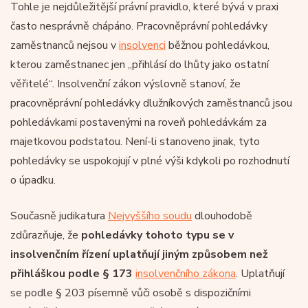
Tohle je nejdůležitější právní pravidlo, které bývá v praxi
často nesprávně chápáno. Pracovněprávní pohledávky
zaměstnanců nejsou v
insolvenci
běžnou pohledávkou,
kterou zaměstnanec jen „přihlásí do lhůty jako ostatní
věřitelé“. Insolvenční zákon výslovně stanoví, že
pracovněprávní pohledávky dlužníkových zaměstnanců jsou
pohledávkami postavenými na roveň pohledávkám za
majetkovou podstatou. Není-li stanoveno jinak, tyto
pohledávky se uspokojují v plné výši kdykoli po rozhodnutí
o úpadku.
Současně judikatura
Nejvyššího soudu
dlouhodobě
zdůrazňuje, že
pohledávky tohoto typu se v
insolvenčním řízení uplatňují jiným způsobem než
přihláškou podle § 173
insolvenčního zákona
. Uplatňují
se podle § 203 písemně vůči osobě s dispozičními