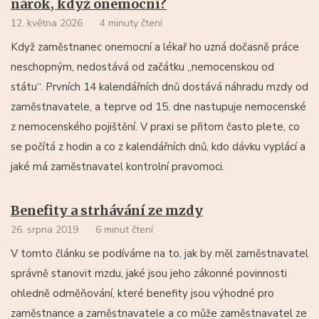
nárok, když onemocní?
12. května 2026
4 minuty čtení
Když zaměstnanec onemocní a lékař ho uzná dočasně práce
neschopným, nedostává od začátku „nemocenskou od
státu“. Prvních 14 kalendářních dnů dostává náhradu mzdy od
zaměstnavatele, a teprve od 15. dne nastupuje nemocenské
z nemocenského pojištění. V praxi se přitom často plete, co
se počítá z hodin a co z kalendářních dnů, kdo dávku vyplácí a
jaké má zaměstnavatel kontrolní pravomoci.
Benefity a strhávání ze mzdy
26. srpna 2019
6 minut čtení
V tomto článku se podíváme na to, jak by měl zaměstnavatel
správně stanovit mzdu, jaké jsou jeho zákonné povinnosti
ohledně odměňování, které benefity jsou výhodné pro
zaměstnance a zaměstnavatele a co může zaměstnavatel ze