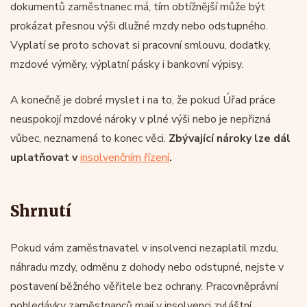
dokumentů zaměstnanec má, tím obtížnější může být
prokázat přesnou výši dlužné mzdy nebo odstupného.
Vyplatí se proto schovat si pracovní smlouvu, dodatky,
mzdové výměry, výplatní pásky i bankovní výpisy.
A konečně je dobré myslet i na to, že pokud Úřad práce
neuspokojí mzdové nároky v plné výši nebo je nepřizná
vůbec, neznamená to konec věci.
Zbývající nároky lze dál
uplatňovat v
insolvenčním řízení
.
Shrnutí
Pokud vám zaměstnavatel v insolvenci nezaplatil mzdu,
náhradu mzdy, odměnu z dohody nebo odstupné, nejste v
postavení běžného věřitele bez ochrany. Pracovněprávní
pohledávky zaměstnanců mají v insolvenci zvláštní