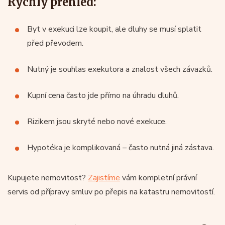
Rychlý přehled:
Byt v exekuci lze koupit, ale dluhy se musí splatit
před převodem.
Nutný je souhlas exekutora a znalost všech závazků.
Kupní cena často jde přímo na úhradu dluhů.
Rizikem jsou skryté nebo nové exekuce.
Hypotéka je komplikovaná – často nutná jiná zástava.
Kupujete nemovitost?
Zajistíme
vám kompletní právní
servis od přípravy smluv po přepis na katastru nemovitostí.