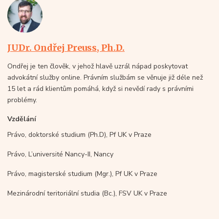
JUDr. Ondřej Preuss, Ph.D.
Ondřej je ten člověk, v jehož hlavě uzrál nápad poskytovat
advokátní služby online. Právním službám se věnuje již déle než
15 let a rád klientům pomáhá, když si nevědí rady s právními
problémy.
Vzdělání
Právo, doktorské studium (Ph.D), Pf UK v Praze
Právo, L’université Nancy-II, Nancy
Právo, magisterské studium (Mgr.), Pf UK v Praze
Mezinárodní teritoriální studia (Bc.), FSV UK v Praze