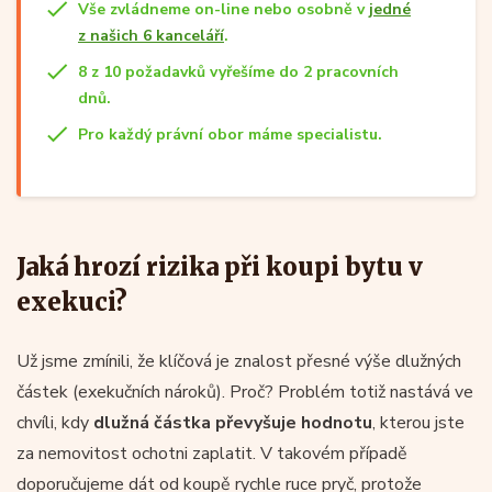
Vše zvládneme on-line nebo osobně v
jedné
z našich 6 kanceláří
.
8 z 10 požadavků vyřešíme do 2 pracovních
dnů.
Pro každý právní obor máme specialistu.
Jaká hrozí rizika při koupi bytu v
exekuci?
Už jsme zmínili, že klíčová je znalost přesné výše dlužných
částek (exekučních nároků). Proč? Problém totiž nastává ve
chvíli, kdy
dlužná částka převyšuje hodnotu
, kterou jste
za nemovitost ochotni zaplatit. V takovém případě
doporučujeme dát od koupě rychle ruce pryč, protože