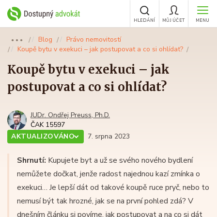
HLEDÁNÍ
MŮJ ÚČET
MENU
Blog
Právo nemovitostí
●●●
Koupě bytu v exekuci – jak postupovat a co si ohlídat?
Koupě bytu v exekuci – jak
postupovat a co si ohlídat?
JUDr. Ondřej Preuss, Ph.D.
ČAK 15597
AKTUALIZOVÁNO
7. srpna 2023
Shrnutí:
Kupujete byt a už se svého nového bydlení
nemůžete dočkat, jenže radost najednou kazí zmínka o
exekuci… Je lepší dát od takové koupě ruce pryč, nebo to
nemusí být tak hrozné, jak se na první pohled zdá? V
dnešním článku si povíme, jak postupovat a na co si dát