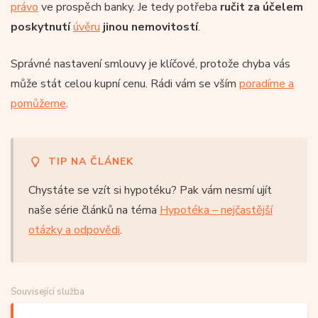
právo
ve prospěch banky. Je tedy potřeba
ručit za účelem
poskytnutí
úvěru
jinou nemovitostí
.
Správné nastavení smlouvy je klíčové, protože chyba vás
může stát celou kupní cenu. Rádi vám se vším
poradíme a
pomůžeme
.
TIP NA ČLÁNEK
Chystáte se vzít si hypotéku? Pak vám nesmí ujít
naše série článků na téma
Hypotéka – nejčastější
otázky a odpovědi
.
Související služba