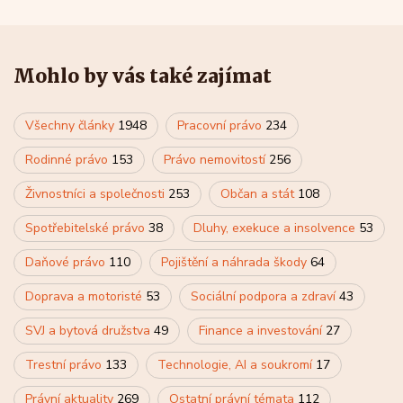
Mohlo by vás také zajímat
Všechny články
1948
Pracovní právo
234
Rodinné právo
153
Právo nemovitostí
256
Živnostníci a společnosti
253
Občan a stát
108
Spotřebitelské právo
38
Dluhy, exekuce a insolvence
53
Daňové právo
110
Pojištění a náhrada škody
64
Doprava a motoristé
53
Sociální podpora a zdraví
43
SVJ a bytová družstva
49
Finance a investování
27
Trestní právo
133
Technologie, AI a soukromí
17
Právní aktuality
269
Ostatní právní témata
112