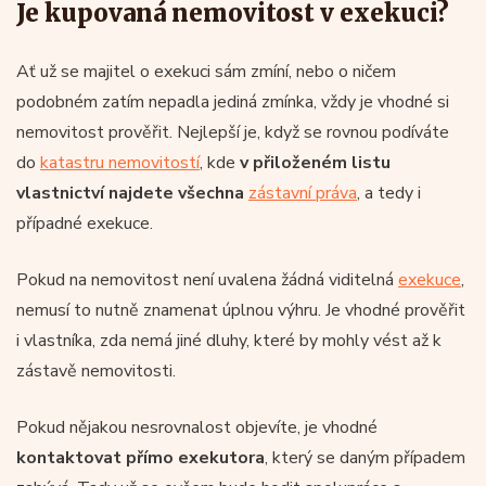
Je kupovaná nemovitost v exekuci?
Ať už se majitel o exekuci sám zmíní, nebo o ničem
podobném zatím nepadla jediná zmínka, vždy je vhodné si
nemovitost prověřit. Nejlepší je, když se rovnou podíváte
do
katastru nemovitostí
, kde
v přiloženém listu
vlastnictví najdete všechna
zástavní práva
, a tedy i
případné exekuce.
Pokud na nemovitost není uvalena žádná viditelná
exekuce
,
nemusí to nutně znamenat úplnou výhru. Je vhodné prověřit
i vlastníka, zda nemá jiné dluhy, které by mohly vést až k
zástavě nemovitosti.
Pokud nějakou nesrovnalost objevíte, je vhodné
kontaktovat přímo exekutora
, který se daným případem