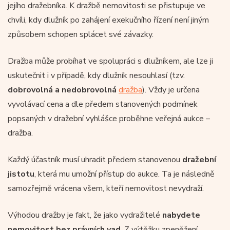
jejího dražebníka. K dražbě nemovitosti se přistupuje ve
chvíli, kdy dlužník po zahájení exekučního řízení není jiným
způsobem schopen splácet své závazky.
Dražba může probíhat ve spolupráci s dlužníkem, ale lze ji
uskutečnit i v případě, kdy dlužník nesouhlasí (tzv.
dobrovolná a nedobrovolná
dražba
). Vždy je určena
vyvolávací cena a dle předem stanovených podmínek
popsaných v dražební vyhlášce proběhne veřejná aukce –
dražba.
Každý účastník musí uhradit předem stanovenou
dražební
jistotu
, která mu umožní přístup do aukce. Ta je následně
samozřejmě vrácena všem, kteří nemovitost nevydraží.
Výhodou dražby je fakt, že jako vydražitelé
nabydete
nemovitost bez právních vad
. Z výtěžku zpeněžení