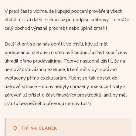
V praxi často vidíme, že kupující podcení prověření všech
dluhů a zjistí další exekuci až po podpisu smlouvy. To může
celý obchod výrazně prodražit nebo úplně zmařit.
Další klient se na nás obrátil ve chvíli, kdy už měl
podepsanou smlouvu o smlouvě budoucí a část kupní ceny
uhradil přímo prodávajícímu. Teprve následně zjistil, že na
nemovitosti váznou exekuce, které měly být správně
vyplaceny přímo exekutorům. Klient se tak dostal do
rizikové situace – dluhy nebyly uhrazeny, exekuce trvaly a
zároveň už přišel o část finančních prostředků, aniž by měl
jistotu bezpečného převodu nemovitosti.
TIP NA ČLÁNEK