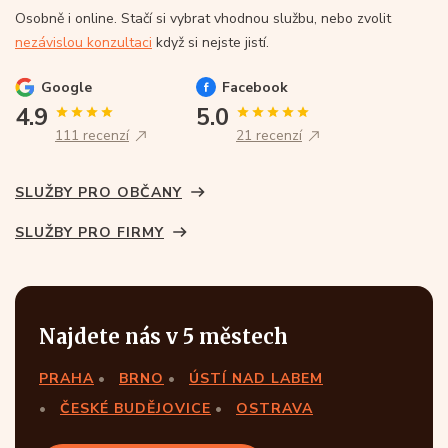
Osobně i online. Stačí si vybrat vhodnou službu, nebo zvolit
nezávislou konzultaci
když si nejste jistí.
Google
Facebook
4.9
5.0
111 recenzí
21 recenzí
SLUŽBY PRO OBČANY
SLUŽBY PRO FIRMY
Najdete nás v 5 městech
PRAHA
BRNO
ÚSTÍ NAD LABEM
ČESKÉ BUDĚJOVICE
OSTRAVA