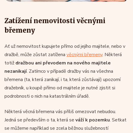
Zatížení nemovitosti věcnými
břemeny
Ať už nemovitost kupujete přímo od jejího majitele, nebo v
dražbě, může zůstat zatížena
věcnými břemeny
. Některá
totiž
dražbou ani převodem na nového majitele
nezanikají
. Zatímco v případě dražby vás na všechna
břemena (ta, která zanikají, i ta, která zůstávají) upozorní
dražebník, u koupě přímo od majitele je nutné zjistit si
podrobnosti o nich na katastrálním úřadě.
Některá věcná břemena vás příliš omezovat nebudou.
Jedná se především o ta, která se
váží k pozemku
. Setkat
se můžeme například se zcela běžnou služebností