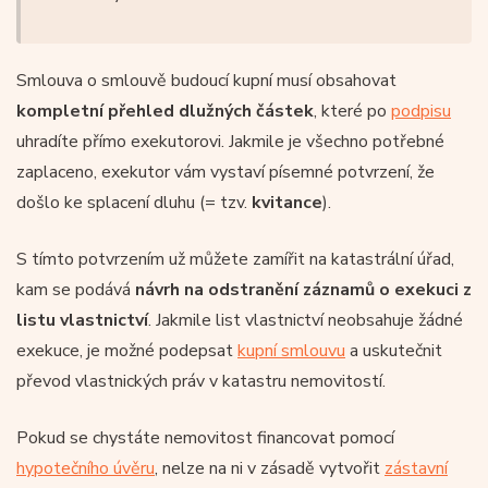
Smlouva o smlouvě budoucí kupní musí obsahovat
kompletní přehled dlužných částek
, které po
podpisu
uhradíte přímo exekutorovi. Jakmile je všechno potřebné
zaplaceno, exekutor vám vystaví písemné potvrzení, že
došlo ke splacení dluhu (= tzv.
kvitance
).
S tímto potvrzením už můžete zamířit na katastrální úřad,
kam se podává
návrh na odstranění záznamů o exekuci z
listu vlastnictví
. Jakmile list vlastnictví neobsahuje žádné
exekuce, je možné podepsat
kupní smlouvu
a uskutečnit
převod vlastnických práv v katastru nemovitostí.
Pokud se chystáte nemovitost financovat pomocí
hypotečního úvěru
, nelze na ni v zásadě vytvořit
zástavní