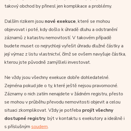
takový obchod by přinesl jen komplikace a problémy.
Dalším rizikem jsou
nové exekuce
, které se mohou
objevovat i poté, kdy došlo k úhradě dluhu a odstranění
záznamů z katastru nemovitostí. V takovém případě
budete muset co nejrychleji vyřešit úhradu dlužné částky a
její výmaz z listu vlastnictví, čímž se ovšem navyšuje částka,
kterou jste původně zamýšleli investovat.
Ne vždy jsou všechny exekuce dobře dohledatelné.
Zejména pokud jde o ty, které ještě nejsou pravomocné.
Záznamy o nich zatím nenajdete v žádném registru, přesto
se mohou v průběhu převodu nemovitosti objevit a celou
situaci zkomplikovat. Vždy je potřeba
projít všechny
dostupné registry
, být v kontaktu s exekutory a ideálně i
s příslušným
soudem
.