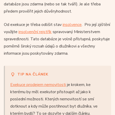
databáze jsou zdarma (nebo se tak tváří). Je ale třeba
předem prověřit jejich důvěryhodnost.
Od exekuce je třeba odlišit stav
insolvence
. Pro její zjištění
využijte
insolvenční rejstřík
spravovaný Ministerstvem
spravedlnosti. Tato databáze je volně přístupná, poskytuje
poměrně široký rozsah údajů o dlužníkovi a všechny
informace jsou poskytovány zdarma.
TIP NA ČLÁNEK
Exekuce prodejem nemovitosti
je krokem, ke
kterému by měl exekutor přistoupit až jako k
poslední možnosti. Kterých nemovitostí se smí
dotknout a kdy může postihnout byt dlužníka, ve
kterém bydlí? To se dozvíte v dalším článku.