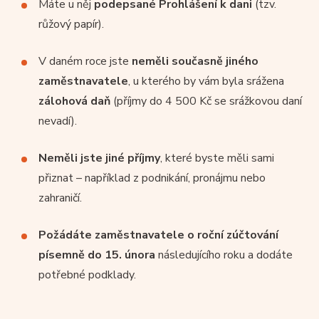
Máte u něj
podepsané Prohlášení k dani
(tzv.
růžový papír).
V daném roce jste
neměli současně jiného
zaměstnavatele
, u kterého by vám byla srážena
zálohová daň
(příjmy do 4 500 Kč se srážkovou daní
nevadí).
Neměli jste jiné příjmy
, které byste měli sami
přiznat – například z podnikání, pronájmu nebo
zahraničí.
Požádáte zaměstnavatele o roční zúčtování
písemně do 15. února
následujícího roku a dodáte
potřebné podklady.