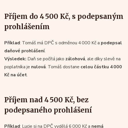
Příjem do 4 500 Kč, s podepsaným
prohlášením
Příklad
: Tomáš má DPČ s odměnou 4 000 Kč a
podepsal
daňové prohlášení
.
Výsledek:
Daň se počítá jako
zálohová
, ale díky slevě na
poplatníka je
nulová
. Tomáš dostane
celou částku 4 000
Kč na účet
.
Příjem nad 4 500 Kč, bez
podepsaného prohlášení
Příklad
: Lucie si na DPČ vydělá 6 000 Kč a
nemá