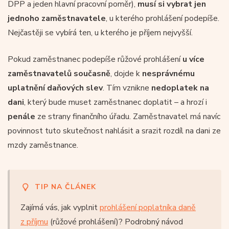
DPP a jeden hlavní pracovní poměr),
musí si vybrat jen
jednoho zaměstnavatele
, u kterého prohlášení podepíše.
Nejčastěji se vybírá ten, u kterého je příjem nejvyšší.
Pokud zaměstnanec podepíše růžové prohlášení
u více
zaměstnavatelů současně
, dojde k
nesprávnému
uplatnění daňových slev
. Tím vznikne
nedoplatek na
dani
, který bude muset zaměstnanec doplatit – a hrozí i
penále
ze strany finančního úřadu. Zaměstnavatel má navíc
povinnost tuto skutečnost nahlásit a srazit rozdíl na dani ze
mzdy zaměstnance.
TIP NA ČLÁNEK
Zajímá vás, jak vyplnit
prohlášení poplatníka daně
z příjmu
(růžové prohlášení)? Podrobný návod