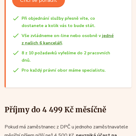
Při objednání služby přesně víte, co
dostanete a kolik vás to bude stát.
Vše zvládneme on-line nebo osobně v
jedné
z našich 6 kanceláří
.
8 z 10 požadavků vyřešíme do 2 pracovních
dnů.
Pro každý právní obor máme specialistu.
Příjmy do 4 499 Kč měsíčně
Pokud má zaměstnanec z DPČ u jednoho zaměstnavatele
měsíční příjem nižší než 4 500 Kč,
nevzniká účast na