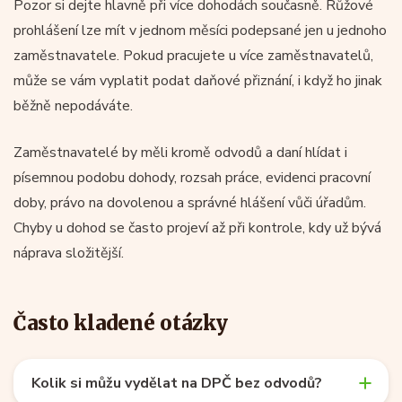
Pozor si dejte hlavně při více dohodách současně. Růžové
prohlášení lze mít v jednom měsíci podepsané jen u jednoho
zaměstnavatele. Pokud pracujete u více zaměstnavatelů,
může se vám vyplatit podat daňové přiznání, i když ho jinak
běžně nepodáváte.
Zaměstnavatelé by měli kromě odvodů a daní hlídat i
písemnou podobu dohody, rozsah práce, evidenci pracovní
doby, právo na dovolenou a správné hlášení vůči úřadům.
Chyby u dohod se často projeví až při kontrole, kdy už bývá
náprava složitější.
Často kladené otázky
Kolik si můžu vydělat na DPČ bez odvodů?