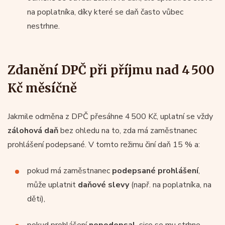
na poplatníka, díky které se daň často vůbec
nestrhne.
Zdanění DPČ při příjmu nad 4 500
Kč měsíčně
Jakmile odměna z DPČ přesáhne 4 500 Kč, uplatní se vždy
zálohová daň
bez ohledu na to, zda má zaměstnanec
prohlášení podepsané. V tomto režimu činí daň 15 % a:
pokud má zaměstnanec
podepsané prohlášení
,
může uplatnit
daňové slevy
(např. na poplatníka, na
děti),
pokud prohlášení
nepodepsal
, sice se mu strhne