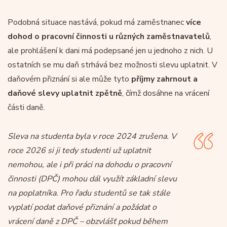
Podobná situace nastává, pokud má zaměstnanec
více
dohod o pracovní činnosti u různých zaměstnavatelů
,
ale prohlášení k dani má podepsané jen u jednoho z nich. U
ostatních se mu daň strhává bez možnosti slevu uplatnit. V
daňovém přiznání si ale může tyto
příjmy zahrnout a
daňové slevy uplatnit zpětně
, čímž dosáhne na vrácení
části daně.
Sleva na studenta byla v roce 2024 zrušena. V
roce 2026 si ji tedy studenti už uplatnit
nemohou, ale i při práci na dohodu o pracovní
činnosti (DPČ) mohou dál využít základní slevu
na poplatníka. Pro řadu studentů se tak stále
vyplatí podat daňové přiznání a požádat o
vrácení daně z DPČ – obzvlášť pokud během