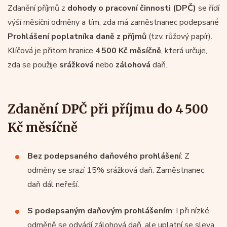
Zdanění příjmů z
dohody o pracovní činnosti (DPČ)
se řídí
výší měsíční odměny a tím, zda má zaměstnanec podepsané
Prohlášení poplatníka daně z příjmů
(tzv. růžový papír).
Klíčová je přitom hranice
4 500 Kč měsíčně
, která určuje,
zda se použije
srážková
nebo
zálohová
daň.
Zdanění DPČ při příjmu do 4 500
Kč měsíčně
Bez podepsaného daňového prohlášení
: Z
odměny se srazí 15% srážková daň. Zaměstnanec
daň dál neřeší.
S podepsaným daňovým prohlášením
: I při nízké
odměně se odvádí zálohová daň, ale uplatní se sleva