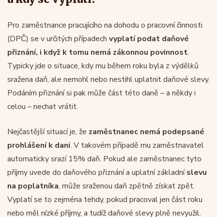
Pro zaměstnance pracujícího na dohodu o pracovní činnosti
(DPČ) se v určitých případech
vyplatí podat daňové
přiznání, i když k tomu nemá zákonnou povinnost
.
Typicky jde o situace, kdy mu během roku byla z výdělků
sražena daň, ale nemohl nebo nestihl uplatnit daňové slevy.
Podáním přiznání si pak může část této daně – a někdy i
celou – nechat vrátit.
Nejčastější situací je, že
zaměstnanec nemá podepsané
prohlášení k dani
. V takovém případě mu zaměstnavatel
automaticky srazí 15% daň. Pokud ale zaměstnanec tyto
příjmy uvede do daňového přiznání a uplatní základní
slevu
na poplatníka
, může sraženou daň zpětně získat zpět.
Vyplatí se to zejména tehdy, pokud pracoval jen část roku
nebo měl nízké příjmy, a tudíž daňové slevy plně nevyužil.