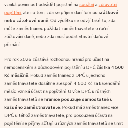
vzniká povinnost odvádět pojistné na
sociální
a
zdravotní
pojištění
, ale i o tom, zda se příjem daní formou
srážkové
nebo zálohové daně
. Od výdělku se odvíjí také to, zda
může zaměstnanec požádat zaměstnavatele o roční
zúčtování daně, nebo zda musí podat vlastní daňové
přiznání.
Pro rok 2026 zůstává rozhodnou hranicí pro účast na
nemocenském a důchodovém pojištění u DPČ částka
4 500
Kč měsíčně
. Pokud zaměstnanec z DPČ u jednoho
zaměstnavatele dosáhne alespoň 4 500 Kč za kalendářní
měsíc, vzniká účast na pojištění. U více DPČ u různých
zaměstnavatelů se
hranice posuzuje samostatně u
každého zaměstnavatele
. Pokud má zaměstnanec více
DPČ u téhož zaměstnavatele, pro posouzení účasti na
pojištění se příjmy sčítají; u různých zaměstnavatelů se limit