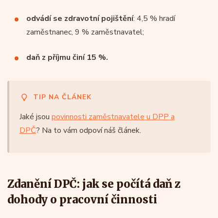
odvádí se zdravotní pojištění
: 4,5 % hradí
zaměstnanec, 9 % zaměstnavatel;
daň z příjmu činí 15 %.
TIP NA ČLÁNEK
Jaké jsou
povinnosti zaměstnavatele u DPP a
DPČ
? Na to vám odpoví náš článek.
Zdanění DPČ: jak se počítá daň z
dohody o pracovní činnosti