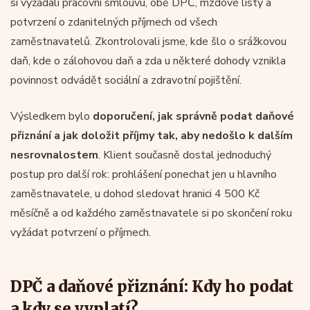
si vyžádali pracovní smlouvu, obě DPČ, mzdové listy a
potvrzení o zdanitelných příjmech od všech
zaměstnavatelů. Zkontrolovali jsme, kde šlo o srážkovou
daň, kde o zálohovou daň a zda u některé dohody vznikla
povinnost odvádět sociální a zdravotní pojištění.
Výsledkem bylo
doporučení, jak správně podat daňové
přiznání a jak doložit příjmy tak, aby nedošlo k dalším
nesrovnalostem
. Klient současně dostal jednoduchý
postup pro další rok: prohlášení ponechat jen u hlavního
zaměstnavatele, u dohod sledovat hranici 4 500 Kč
měsíčně a od každého zaměstnavatele si po skončení roku
vyžádat potvrzení o příjmech.
DPČ a daňové přiznání: Kdy ho podat
a kdy se vyplatí?