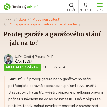
HLEDÁNÍ
MŮJ ÚČET
MENU
Blog
Právo nemovitostí
●●●
Prodej garáže a garážového stání – jak na to?
Prodej garáže a garážového stání
– jak na to?
JUDr. Ondřej Preuss, Ph.D.
ČAK 15597
AKTUALIZOVÁNO
18. února 2026
Shrnutí:
Při prodeji garáže nebo garážového stání
potřebujete správně sepsanou kupní smlouvu, ověřit
vlastnictví v katastru, vyřešit případné předkupní právo a
počítat s návrhem na vklad do katastru. Daň z příjmu se
platí jen tehdy, pokud nesplníte podmínky osvobození,