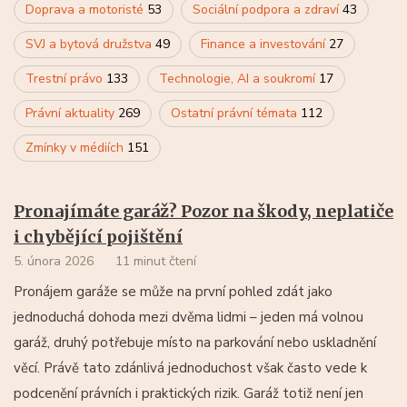
Doprava a motoristé
53
Sociální podpora a zdraví
43
SVJ a bytová družstva
49
Finance a investování
27
Trestní právo
133
Technologie, AI a soukromí
17
Právní aktuality
269
Ostatní právní témata
112
Zmínky v médiích
151
Pronajímáte garáž? Pozor na škody, neplatiče
i chybějící pojištění
5. února 2026
11 minut čtení
Pronájem garáže se může na první pohled zdát jako
jednoduchá dohoda mezi dvěma lidmi – jeden má volnou
garáž, druhý potřebuje místo na parkování nebo uskladnění
věcí. Právě tato zdánlivá jednoduchost však často vede k
podcenění právních i praktických rizik. Garáž totiž není jen