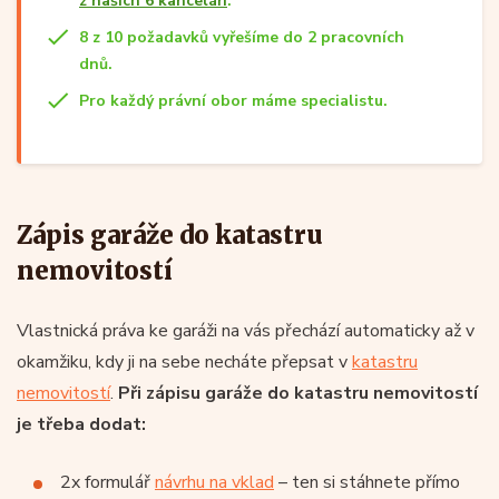
z našich 6 kanceláří
.
8 z 10 požadavků vyřešíme do 2 pracovních
dnů.
Pro každý právní obor máme specialistu.
Zápis garáže do katastru
nemovitostí
Vlastnická práva ke garáži na vás přechází automaticky až v
okamžiku, kdy ji na sebe necháte přepsat v
katastru
nemovitostí
.
Při zápisu garáže do katastru nemovitostí
je třeba dodat:
2x formulář
návrhu na vklad
– ten si stáhnete přímo