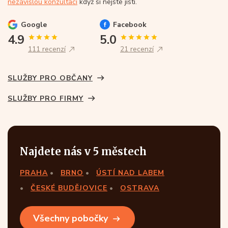
nezávislou konzultaci
když si nejste jistí.
Google
Facebook
4.9
5.0
111 recenzí
21 recenzí
SLUŽBY PRO OBČANY
SLUŽBY PRO FIRMY
Najdete nás v 5 městech
PRAHA
BRNO
ÚSTÍ NAD LABEM
ČESKÉ BUDĚJOVICE
OSTRAVA
Všechny pobočky