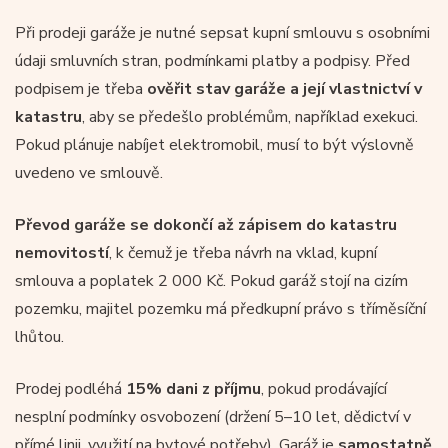
Při prodeji garáže je nutné sepsat kupní smlouvu s osobními
údaji smluvních stran, podmínkami platby a podpisy. Před
podpisem je třeba
ověřit stav garáže a její vlastnictví v
katastru
, aby se předešlo problémům, například exekuci.
Pokud plánuje nabíjet elektromobil, musí to být výslovně
uvedeno ve smlouvě.
Převod garáže se dokončí až zápisem do katastru
nemovitostí
, k čemuž je třeba návrh na vklad, kupní
smlouva a poplatek 2 000 Kč. Pokud garáž stojí na cizím
pozemku, majitel pozemku má předkupní právo s tříměsíční
lhůtou.
Prodej podléhá
15% dani z příjmu
, pokud prodávající
nesplní podmínky osvobození (držení 5–10 let, dědictví v
přímé linii, využití na bytové potřeby). Garáž je
samostatně