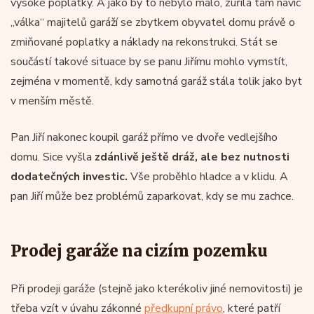
vysoké poplatky. A jako by to nebylo málo, zuřila tam navíc
„válka“ majitelů garáží se zbytkem obyvatel domu právě o
zmiňované poplatky a náklady na rekonstrukci. Stát se
součástí takové situace by se panu Jiřímu mohlo vymstít,
zejména v momentě, kdy samotná garáž stála tolik jako byt
v menším městě.
Pan Jiří nakonec koupil garáž přímo ve dvoře vedlejšího
domu. Sice vyšla
zdánlivě ještě dráž, ale bez nutnosti
dodatečných investic.
Vše proběhlo hladce a v klidu. A
pan Jiří může bez problémů zaparkovat, kdy se mu zachce.
Prodej garáže na cizím pozemku
Při prodeji garáže (stejně jako kterékoliv jiné nemovitosti) je
třeba vzít v úvahu zákonné
předkupní právo
, které patří