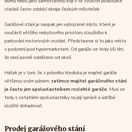
domu nebo jako samostatnou kóji v té zvláštní podlouhlé
stavbě často zdobící okraje českých městeček.
Garážové stání je naopak jen vyhrazené místo, které je
součástí většího nebytového prostoru sloužícího k
parkování motorových vozidel. Představme si to jako místo
v podzemí pod hypermarketem. Od garáže se tedy liší tím,
že není pevně odděleno od okolí.
Háček je v tom, že z právního hlediska je majitel garáže
většinou svým pánem,
zatímco majitel garážového stání
je často jen spoluvlastníkem rozlehlé garáže
. Musí se
tedy s ostatními spoluvlastníky na její správě a údržbě
složitě dohadovat.
Prodej garážového stání