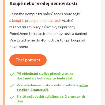
Koupě nebo prodej nemovitosti
Zajistíme kompletní právní servis související
s
koupí či prodejem nemovitosti
včetně
rezervační smlouvy a úschovy kupní ceny.
Pomůžeme i s katastrem nemovitostí a daněmi.
Vše zvládneme do 48 hodin, a to i při koupi od
developera.
Chci pomoct
Při objednání služby přesně víte, co
dostanete a kolik vás to bude stát.
Vše zvládneme on-line nebo osobně v
jedné
z našich 6 kanceláří
.
8 z 10 požadavků vyřešíme do 2 pracovních
dnů.