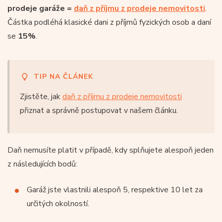
prodeje garáže =
daň z příjmu z prodeje nemovitosti
.
Částka podléhá klasické dani z příjmů fyzických osob a daní
se
15%
.
TIP NA ČLÁNEK
Zjistěte, jak
daň z příjmu z prodeje nemovitosti
přiznat a správně postupovat v našem článku.
Daň nemusíte platit v případě, kdy splňujete alespoň jeden
z následujících bodů:
Garáž jste vlastnili alespoň 5, respektive 10 let za
určitých okolností.