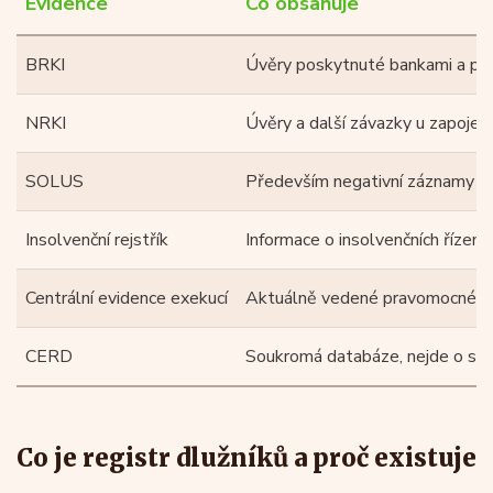
Evidence
Co obsahuje
BRKI
Úvěry poskytnuté bankami a průb
NRKI
Úvěry a další závazky u zapojený
SOLUS
Především negativní záznamy o 
Insolvenční rejstřík
Informace o insolvenčních řízení
Centrální evidence exekucí
Aktuálně vedené pravomocné e
CERD
Soukromá databáze, nejde o státn
Co je registr dlužníků a proč existuje