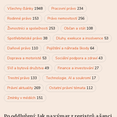
Všechny články
1948
Pracovní právo
234
Rodinné právo
153
Právo nemovitostí
256
Živnostníci a společnosti
253
Občan a stát
108
Spotřebitelské právo
38
Dluhy, exekuce a insolvence
53
Daňové právo
110
Pojištění a náhrada škody
64
Doprava a motoristé
53
Sociální podpora a zdraví
43
SVJ a bytová družstva
49
Finance a investování
27
Trestní právo
133
Technologie, AI a soukromí
17
Právní aktuality
269
Ostatní právní témata
112
Zmínky v médiích
151
Po oddlužení: Jak na výmaz z registrů a šanci