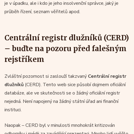
je v úpadku, ale i kdo je jeho insolvenční správce, jaký je
průběh řízení, seznam věřitelů apod.
Centrální registr dlužníků (CERD)
– buďte na pozoru před falešným
rejstříkem
Zvláštní pozornost si zaslouží takzvaný
Centrální registr
dlužníků
(CERD). Tento web sice působí dojmem oficiální
databáze, ale ve skutečnosti se o žádný oficiální registr
nejedná. Není napojený na žádný státní úřad ani finanční
instituci.
Naopak – CERD byl v minulosti mnohokrát kritizován
odborníky i médii za zavádějící prezentaci. Mnoho lidí uvěřilo,