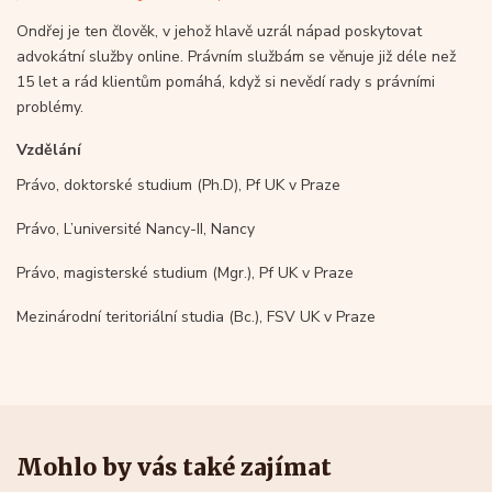
Ondřej je ten člověk, v jehož hlavě uzrál nápad poskytovat
advokátní služby online. Právním službám se věnuje již déle než
15 let a rád klientům pomáhá, když si nevědí rady s právními
problémy.
Vzdělání
Právo, doktorské studium (Ph.D), Pf UK v Praze
Právo, L’université Nancy-II, Nancy
Právo, magisterské studium (Mgr.), Pf UK v Praze
Mezinárodní teritoriální studia (Bc.), FSV UK v Praze
Mohlo by vás také zajímat