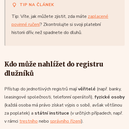
TIP NA ČLÁNEK
Tip: Víte, jak můžete zjistit, zda máte
zaplacené
povinné ručení
? Zkontrolujte si svoji platební
historii dřív, než spadnete do dluhů.
Kdo může nahlížet do registru
dlužníků
Přístup do jednotlivých registrů mají
věřitelé
(např. banky,
leasingové společnosti, telefonní operátoři),
fyzické osoby
(každá osoba má právo získat výpis o sobě, avšak většinou
za poplatek) a
státní instituce
(v určitých případech, např.
v rámci
trestního
nebo
správního řízení
).