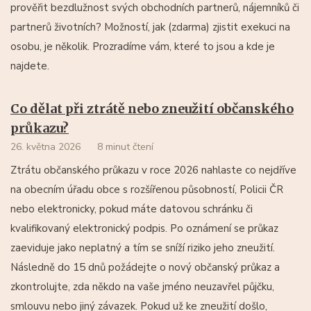
prověřit bezdlužnost svých obchodních partnerů, nájemníků či
partnerů životních? Možností, jak (zdarma) zjistit exekuci na
osobu, je několik. Prozradíme vám, které to jsou a kde je
najdete.
Co dělat při ztrátě nebo zneužití občanského
průkazu?
26. května 2026
8 minut čtení
Ztrátu občanského průkazu v roce 2026 nahlaste co nejdříve
na obecním úřadu obce s rozšířenou působností, Policii ČR
nebo elektronicky, pokud máte datovou schránku či
kvalifikovaný elektronický podpis. Po oznámení se průkaz
zaeviduje jako neplatný a tím se sníží riziko jeho zneužití.
Následně do 15 dnů požádejte o nový občanský průkaz a
zkontrolujte, zda někdo na vaše jméno neuzavřel půjčku,
smlouvu nebo jiný závazek. Pokud už ke zneužití došlo,