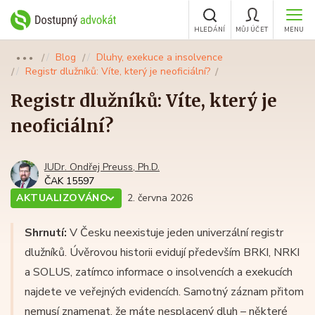
HLEDÁNÍ
MŮJ ÚČET
MENU
Blog
Dluhy, exekuce a insolvence
●●●
Registr dlužníků: Víte, který je neoficiální?
Registr dlužníků: Víte, který je
neoficiální?
JUDr. Ondřej Preuss, Ph.D.
ČAK 15597
AKTUALIZOVÁNO
2. června 2026
Shrnutí:
V Česku neexistuje jeden univerzální registr
dlužníků. Úvěrovou historii evidují především BRKI, NRKI
a SOLUS, zatímco informace o insolvencích a exekucích
najdete ve veřejných evidencích. Samotný záznam přitom
nemusí znamenat, že máte nesplacený dluh – některé