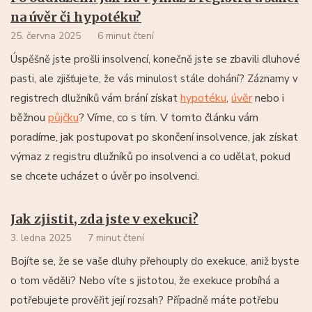
na úvěr či hypotéku?
25. června 2025
6 minut čtení
Úspěšně jste prošli insolvencí, konečně jste se zbavili dluhové
pasti, ale zjišťujete, že vás minulost stále dohání? Záznamy v
hypotéku
,
úvěr
nebo i
registrech dlužníků vám brání získat
běžnou
půjčku
? Víme, co s tím. V tomto článku vám
poradíme, jak postupovat po skončení insolvence, jak získat
výmaz z registru dlužníků po insolvenci a co udělat, pokud
se chcete ucházet o úvěr po insolvenci.
Jak zjistit, zda jste v exekuci?
3. ledna 2025
7 minut čtení
Bojíte se, že se vaše dluhy přehouply do exekuce, aniž byste
o tom věděli? Nebo víte s jistotou, že exekuce probíhá a
potřebujete prověřit její rozsah? Případně máte potřebu