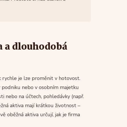
va a dlouhodobá
k rychle je lze proměnit v hotovost.
e v podniku nebo v osobním majetku
sti nebo na účtech, pohledávky (např.
žná aktiva mají krátkou životnost –
ě oběžná aktiva určují, jak je firma