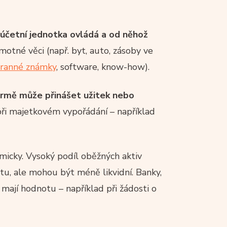
účetní jednotka ovládá a od něhož
hmotné věci (např. byt, auto, zásoby ve
ranné známky
, software, know-how).
irmě může přinášet užitek nebo
při majetkovém vypořádání – například
omicky. Vysoký podíl oběžných aktiv
itu, ale mohou být méně likvidní. Banky,
u mají hodnotu – například při žádosti o