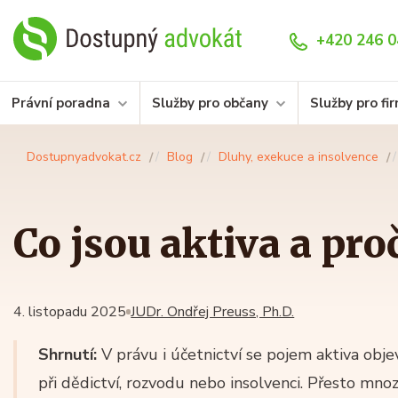
+420 246 0
Právní poradna
Služby pro občany
Služby pro fi
Dostupnyadvokat.cz
Blog
Dluhy, exekuce a insolvence
Co jsou aktiva a pro
4. listopadu 2025
JUDr. Ondřej Preuss, Ph.D.
Shrnutí:
V právu i účetnictví se pojem aktiva obje
při dědictví, rozvodu nebo insolvenci. Přesto mno