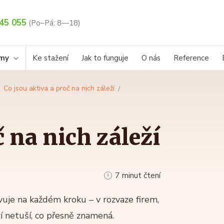
45 055
(Po–Pá: 8—18)
rmy
Ke stažení
Jak to funguje
O nás
Reference
Co jsou aktiva a proč na nich záleží
č na nich záleží
7 minut čtení
vuje na každém kroku – v rozvaze firem,
zí netuší, co přesně znamená.