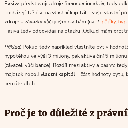
Pasiva
představují zdroje
financování aktiv
, tedy od
pocházejí. Dělí se na
vlastní kapitál
– vaše vlastní pro
zdroje
– závazky vůči jiným osobám (např.
půjčky
,
hyp
Pasiva tedy odpovídají na otázku „Odkud mám prostře
Příklad:
Pokud tedy například vlastníte byt v hodnotě 5
hypotékou ve výši 3 miliony, pak aktiva činí 5 milionů
(závazek vůči bance). Rozdíl mezi aktivy a pasivy, tedy
majetek neboli
vlastní kapitál
– část hodnoty bytu, k
nemáte dluh.
Proč je to důležité z právn