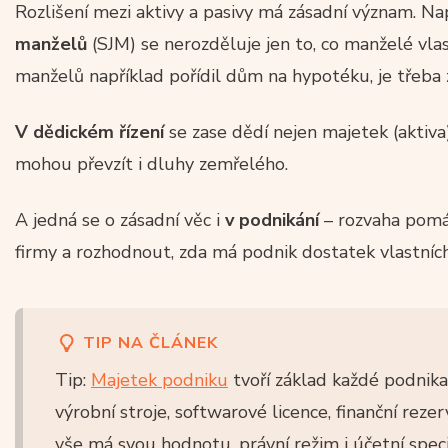
Rozlišení mezi aktivy a pasivy má zásadní význam. Na
manželů
(SJM) se nerozděluje jen to, co manželé vlast
manželů například pořídil dům na hypotéku, je třeba z
V dědickém řízení
se zase dědí nejen majetek (aktiva)
mohou převzít i dluhy zemřelého.
A jedná se o zásadní věc i
v podnikání
– rozvaha pomáh
firmy a rozhodnout, zda má podnik dostatek vlastníc
TIP NA ČLÁNEK
Tip:
Majetek podniku
tvoří základ každé podnikat
výrobní stroje, softwarové licence, finanční rez
vše má svou hodnotu, právní režim i účetní specif