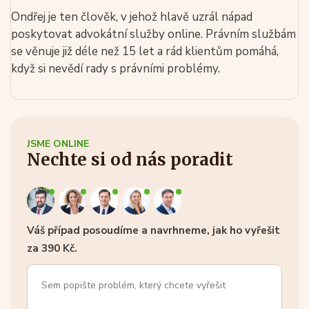
Ondřej je ten člověk, v jehož hlavě uzrál nápad
poskytovat advokátní služby online. Právním službám
se věnuje již déle než 15 let a rád klientům pomáhá,
když si nevědí rady s právními problémy.
JSME ONLINE
Nechte si od nás poradit
Váš případ posoudíme a navrhneme, jak ho vyřešit
za 390 Kč.