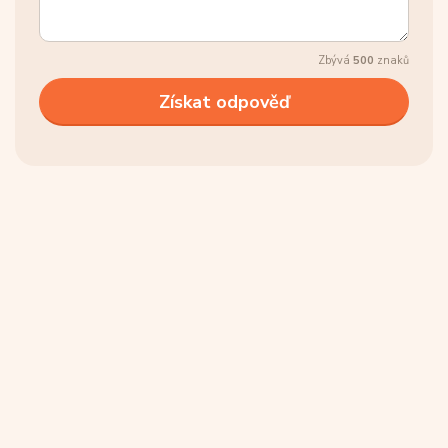
Zbývá
500
znaků