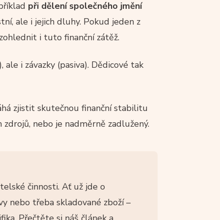
příklad
při dělení
společného jmění
ní, ale i jejich dluhy. Pokud jeden z
ohlednit i tuto finanční zátěž.
, ale i závazky (pasiva). Dědicové tak
á zjistit skutečnou finanční stabilitu
h zdrojů, nebo je nadměrně zadlužený.
elské činnosti. Ať už jde o
ervy nebo třeba skladované zboží –
ika. Přečtěte si náš článek a