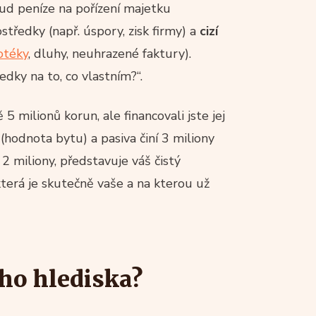
kud peníze na pořízení majetku
středky (např. úspory, zisk firmy) a
cizí
otéky
, dluhy, neuhrazené faktury).
dky na to, co vlastním?“.
 milionů korun, ale financovali jste jej
 (hodnota bytu) a pasiva činí 3 miliony
 2 miliony, představuje váš čistý
terá je skutečně vaše a na kterou už
ího hlediska?