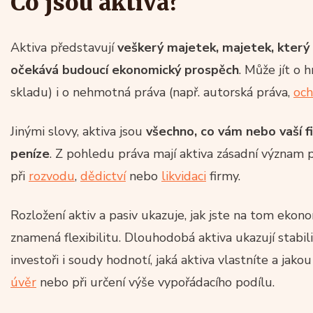
Co jsou aktiva?
Aktiva představují
veškerý majetek, majetek, který 
očekává budoucí ekonomický prospěch
. Může jít o 
skladu) i o nehmotná práva (např. autorská práva,
och
Jinými slovy, aktiva jsou
všechno, co vám nebo vaší f
peníze
. Z pohledu práva mají aktiva zásadní význam 
při
rozvodu
,
dědictví
nebo
likvidaci
firmy.
Rozložení aktiv a pasiv ukazuje, jak jste na tom ekon
znamená flexibilitu. Dlouhodobá aktiva ukazují stabil
investoři i soudy hodnotí, jaká aktiva vlastníte a jako
úvěr
nebo při určení výše vypořádacího podílu.