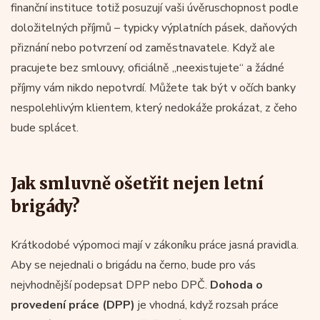
finanční instituce totiž posuzují vaši úvěruschopnost podle
doložitelných příjmů – typicky výplatních pásek, daňových
přiznání nebo potvrzení od zaměstnavatele. Když ale
pracujete bez smlouvy, oficiálně „neexistujete“ a žádné
příjmy vám nikdo nepotvrdí. Můžete tak být v očích banky
nespolehlivým klientem, který nedokáže prokázat, z čeho
bude splácet.
Jak smluvně ošetřit nejen letní
brigády?
Krátkodobé výpomoci mají v zákoníku práce jasná pravidla.
Aby se nejednali o brigádu na černo, bude pro vás
nejvhodnější podepsat DPP nebo DPČ.
Dohoda o
provedení práce (DPP)
je vhodná, když rozsah práce