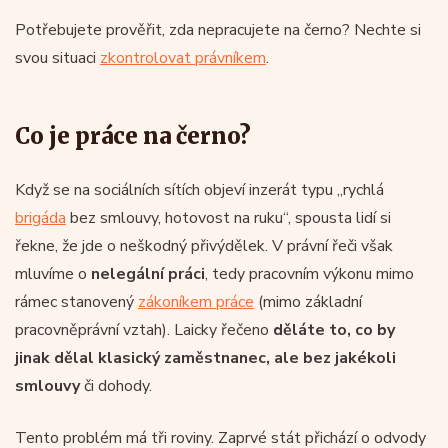
Potřebujete prověřit, zda nepracujete na černo? Nechte si
svou situaci
zkontrolovat právníkem
.
Co je práce na černo?
Když se na sociálních sítích objeví inzerát typu „rychlá
brigáda
bez smlouvy, hotovost na ruku“, spousta lidí si
řekne, že jde o neškodný přivýdělek. V právní řeči však
mluvíme o
nelegální práci
, tedy pracovním výkonu mimo
rámec stanovený
zákoníkem práce
(mimo základní
pracovněprávní vztah). Laicky řečeno
děláte to, co by
jinak dělal klasický zaměstnanec, ale bez jakékoli
smlouvy
či dohody.
Tento problém má tři roviny. Zaprvé stát přichází o odvody