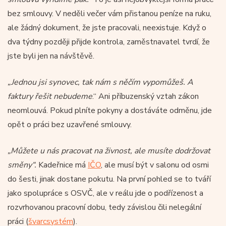
bez smlouvy. V neděli večer vám přistanou peníze na ruku,
ale žádný dokument, že jste pracovali, neexistuje. Když o
dva týdny později přijde kontrola, zaměstnavatel tvrdí, že
jste byli jen na návštěvě.
„Jednou jsi synovec, tak nám s něčím vypomůžeš. A
faktury řešit nebudeme
.“ Ani příbuzenský vztah zákon
neomlouvá. Pokud plníte pokyny a dostáváte odměnu, jde
opět o práci bez uzavřené smlouvy.
„Můžete u nás pracovat na živnost, ale musíte dodržovat
směny“.
Kadeřnice má
IČO
, ale musí být v salonu od osmi
do šesti, jinak dostane pokutu. Na první pohled se to tváří
jako spolupráce s OSVČ, ale v reálu jde o podřízenost a
rozvrhovanou pracovní dobu, tedy závislou čili nelegální
práci (
švarcsystém
).