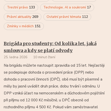
Trestní právo
133
Technologie, AI a soukromí
17
Právní aktuality
269
Ostatní právní témata
112
Zmínky v médiích
151
Brigáda pro studenty: Od kolika let, jaká
smlouva a kdy se platí odvody
25. ledna 2026
10 minut čtení
Na brigádu můžete nastoupit zpravidla od 15 let. Nejčastěji
se podepisuje dohoda o provedení práce (DPP) nebo
dohoda o pracovní činnosti (DPČ), obě musí být písemné a
měly by jasně uvádět druh práce, dobu trvání i odměnu. U
DPP vzniká účast na nemocenském a důchodovém pojištění
při příjmu od 12 000 Kč měsíčně, u DPČ obecně od
rozhodného příjmu 4 500 Kč. Pokud vám zaměstnavatel