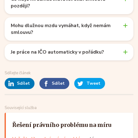
později?
Mohu dlužnou mzdu vymáhat, když nemám
smlouvu?
Je práce na IČO automaticky v pořádku?
Sdílejte článek
Sdílet
Sdílet
Tweet
Související služba
Řešení právního problému na míru