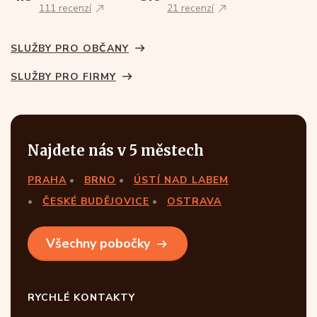
111 recenzí
21 recenzí
SLUŽBY PRO OBČANY
SLUŽBY PRO FIRMY
Najdete nás v 5 městech
PRAHA
BRNO
ÚSTÍ NAD LABEM
ČESKÉ BUDĚJOVICE
OSTRAVA
Všechny pobočky
RYCHLÉ KONTAKTY