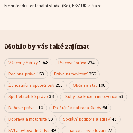
Mezinárodní teritoriální studia (Bc.), FSV UK v Praze
Mohlo by vás také zajímat
Všechny články
1948
Pracovní právo
234
Rodinné právo
153
Právo nemovitostí
256
Živnostníci a společnosti
253
Občan a stát
108
Spotřebitelské právo
38
Dluhy, exekuce a insolvence
53
Daňové právo
110
Pojištění a náhrada škody
64
Doprava a motoristé
53
Sociální podpora a zdraví
43
SVJ a bytová družstva
49
Finance a investování
27