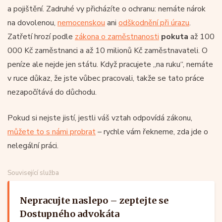
a pojištění. Zadruhé vy přicházíte o ochranu: nemáte nárok
na dovolenou,
nemocenskou
ani
odškodnění při úrazu
.
Zatřetí hrozí podle
zákona o zaměstnanosti
pokuta
až 100
000 Kč zaměstnanci a až 10 milionů Kč zaměstnavateli. O
peníze ale nejde jen státu. Když pracujete „na ruku“, nemáte
v ruce důkaz, že jste vůbec pracovali, takže se tato práce
nezapočítává do důchodu.
Pokud si nejste jistí, jestli váš vztah odpovídá zákonu,
můžete to s námi probrat
– rychle vám řekneme, zda jde o
nelegální práci.
Související služba
Nepracujte naslepo – zeptejte se
Dostupného advokáta