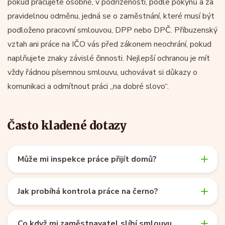
pokud pracujete osobně, v podřízenosti, podle pokynů a za
pravidelnou odměnu, jedná se o zaměstnání, které musí být
podloženo pracovní smlouvou, DPP nebo DPČ. Příbuzenský
vztah ani práce na IČO vás před zákonem neochrání, pokud
naplňujete znaky závislé činnosti. Nejlepší ochranou je mít
vždy řádnou písemnou smlouvu, uchovávat si důkazy o
komunikaci a odmítnout práci „na dobré slovo“.
Často kladené dotazy
Může mi inspekce práce přijít domů?
Jak probíhá kontrola práce na černo?
Co když mi zaměstnavatel slíbí smlouvu