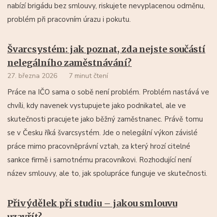
nabízí brigádu bez smlouvy, riskujete nevyplacenou odměnu,
problém při pracovním úrazu i pokutu.
Švarcsystém: jak poznat, zda nejste součástí
nelegálního zaměstnávání?
27. března 2026
7 minut čtení
Práce na IČO sama o sobě není problém. Problém nastává ve
chvíli, kdy navenek vystupujete jako podnikatel, ale ve
skutečnosti pracujete jako běžný zaměstnanec. Právě tomu
se v Česku říká švarcsystém. Jde o nelegální výkon závislé
práce mimo pracovněprávní vztah, za který hrozí citelné
sankce firmě i samotnému pracovníkovi. Rozhodující není
název smlouvy, ale to, jak spolupráce funguje ve skutečnosti.
Přivýdělek při studiu – jakou smlouvu
uzavřít?