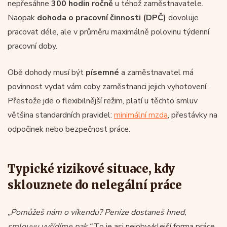
nepřesáhne
300 hodin ročně
u téhož zaměstnavatele.
Naopak
dohoda o pracovní činnosti (DPČ)
dovoluje
pracovat déle, ale v průměru maximálně polovinu týdenní
pracovní doby.
Obě dohody musí být
písemné
a zaměstnavatel má
povinnost vydat vám coby zaměstnanci jejich vyhotovení.
Přestože jde o flexibilnější režim, platí u těchto smluv
většina standardních pravidel:
minimální mzda
, přestávky na
odpočinek nebo bezpečnost práce.
Typické rizikové situace, kdy
sklouznete do nelegální práce
„Pomůžeš nám o víkendu? Peníze dostaneš hned,
smlouvu vyřídíme pak.“
To je asi nejobvyklejší forma práce