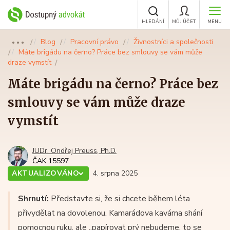
HLEDÁNÍ
MŮJ ÚČET
MENU
Blog
Pracovní právo
Živnostníci a společnosti
●●●
Máte brigádu na černo? Práce bez smlouvy se vám může
draze vymstít
Máte brigádu na černo? Práce bez
smlouvy se vám může draze
vymstít
JUDr. Ondřej Preuss, Ph.D.
ČAK 15597
AKTUALIZOVÁNO
4. srpna 2025
Shrnutí:
Představte si, že si chcete během léta
přivydělat na dovolenou. Kamarádova kavárna shání
pomocnou ruku, ale „papírovat prý nebudeme, to se