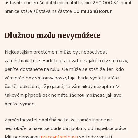
ústavní soud zrušil dolní minimální hranici 250 000 Kč, horní
hranice stále zůstává na částce
10 milionů korun
.
Dlužnou mzdu nevymůžete
Nejčastějším problémem může být nepoctivost
zaměstnavatele. Budete pracovat bez jakékoliv smlouvy,
peníze dostanete na ruku, ale může se stát, že ten, kdo
vám práci bez smlouvy poskytuje, bude výplatu stále
častěji odkládat, až je jasné, že vám nikdy nezaplatí. V
takovém případě pak nemáte žádnou možnost, jak své
peníze vymoci.
Zaměstnavatel spoléhá na to, že zaměstnanec nic
neprokáže, a navíc se bude bát pokuty od inspekce práce.
Mít podepsanou
pracovní smlouvu
se tedy vyplatí.