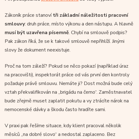
Zákoník práce stanoví
tři základní náležitosti pracovní
smlouvy
: druh práce, místo výkonu a den nástupu. A hlavně
musí být uzavřena písemně
. Chybí na smlouvě podpis?
Pak zákon říká, že se k takové smlouvě nepřihlíží. Jinými
slovy že dokument neexistuje.
Proč na tom záleží? Pokud se něco pokazí (například úraz
na pracovišti), inspektorát práce od vás první den kontroly
požaduje právě smlouvu. Nemáte ji? Dost možná bude celý
vztah překvalifikován na „brigádu na černo“. Zaměstnavatel
bude zřejmě muset zaplatit pokutu a vy ztrácíte nárok na
nemocenské dávky a škodu často hradíte sami.
V praxi pak řešíme situace, kdy klient pracoval několik
měsíců „na dobré slovo“ a nedostal zaplaceno. Bez