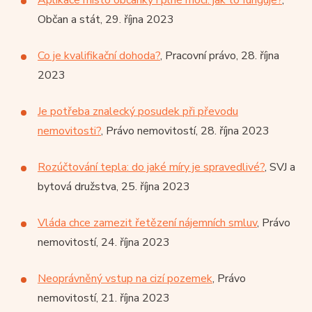
Občan a stát, 29. října 2023
Co je kvalifikační dohoda?
, Pracovní právo, 28. října
2023
Je potřeba znalecký posudek při převodu
nemovitosti?
, Právo nemovitostí, 28. října 2023
Rozúčtování tepla: do jaké míry je spravedlivé?
, SVJ a
bytová družstva, 25. října 2023
Vláda chce zamezit řetězení nájemních smluv
, Právo
nemovitostí, 24. října 2023
Neoprávněný vstup na cizí pozemek
, Právo
nemovitostí, 21. října 2023