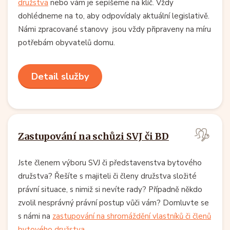
družstva
nebo vám je sepíšeme na klíč. Vždy
dohlédneme na to, aby odpovídaly aktuální legislativě.
Námi zpracované stanovy jsou vždy připraveny na míru
potřebám obyvatelů domu.
Detail služby
Zastupování na schůzi SVJ či BD
Jste členem výboru SVJ či představenstva bytového
družstva? Řešíte s majiteli či členy družstva složité
právní situace, s nimiž si nevíte rady? Případně někdo
zvolil nesprávný právní postup vůči vám? Domluvte se
s námi na
zastupování na shromáždění vlastníků či členů
bytového družstva
.