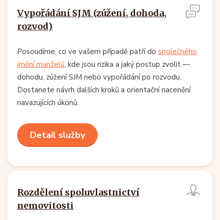
Vypořádání SJM (zúžení, dohoda,
rozvod)
Posoudíme, co ve vašem případě patří do
společného
jmění manželů
, kde jsou rizika a jaký postup zvolit —
dohodu, zúžení SJM nebo vypořádání po rozvodu.
Dostanete návrh dalších kroků a orientační nacenění
navazujících úkonů.
Detail služby
Rozdělení spoluvlastnictví
nemovitosti