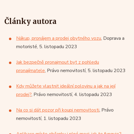
Články autora
Nákup, pronájem a prodej obytného vozu
, Doprava a
motoristé, 5. listopadu 2023
Jak bezpečně pronajmout byt z pohledu
pronajímatele
, Právo nemovitostí, 5. listopadu 2023
Kdy můžete vlastnit ideální polovinu a jak na její
prodej?
, Právo nemovitostí, 4. listopadu 2023
Na co si dát pozor při koupi nemovitosti
, Právo
nemovitostí, 1. listopadu 2023
Aplikace místo občanky i plné moci: jak to funguje?
,