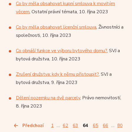
Co by měla obsahovat kupní smlouva k movitým
věcem
, Ostatní právní témata, 10. října 2023
Co by měla obsahovat licenční smlouva
, Živnostníci a
společnosti, 10. října 2023
Co obnáší funkce ve výboru bytového domu?
, SVJ a
bytová družstva, 10. října 2023
Zrušení družstva: kdy k němu přistoupit?
, SVJ a
bytová družstva, 9. října 2023
Dělení pozemku na dvě parcely
, Právo nemovitostí,
8. října 2023
Předchozí
1
…
62
63
64
65
66
…
80