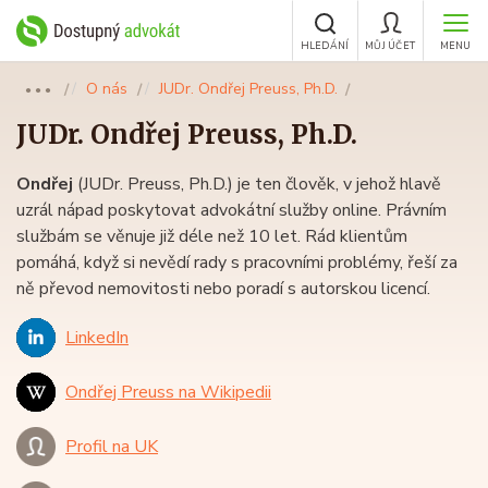
HLEDÁNÍ
MŮJ ÚČET
MENU
O nás
JUDr. Ondřej Preuss, Ph.D.
●●●
JUDr.
Ondřej Preuss
, Ph.D.
Ondřej
(JUDr. Preuss, Ph.D.) je ten člověk, v jehož hlavě
uzrál nápad poskytovat advokátní služby online. Právním
službám se věnuje již déle než 10 let. Rád klientům
pomáhá, když si nevědí rady s pracovními problémy, řeší za
ně převod nemovitosti nebo poradí s autorskou licencí.
LinkedIn
Ondřej Preuss na Wikipedii
Profil na UK