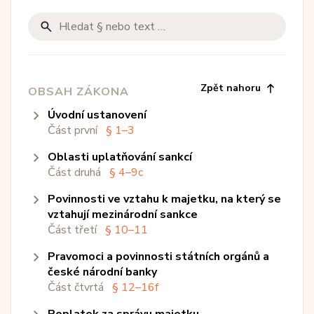
Zpět nahoru
OBSAH ZÁKONA
úvodní ustanovení
Část první
§ 1–3
oblasti uplatňování sankcí
§ 1
- Předmět úpravy
Část druhá
§ 4–9c
§ 2
- Mezinárodními sankcemi se pro účely...
povinnosti ve vztahu k majetku, na který se
omezení nebo zákazy uložené
§ 3
- Pro účely tohoto zákona se...
vztahují mezinárodní sankce
tuzemským právním aktem
Část třetí
Hlava i
§ 10–11
§ 4–8c
pravomoci a povinnosti státních orgánů a
omezení, zákazy nebo příkazy uložené
§ 10
§ 4
- Oznamovací povinnost
- Obecné ustanovení
české národní banky
vybraným rozhodnutím rady bezpečnosti
§ 11
§ 5
- Nakládání s majetkem, na který...
- Obchod a služby, peněžní služby...
Část čtvrtá
organizace spojených národů
§ 12–16f
Hlava ii
§ 8d
§ 6
- Doprava a spoje