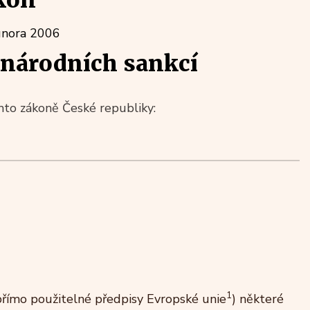
kon
února 2006
národních sankcí
to zákoně České republiky:
1
přímo použitelné předpisy Evropské unie
) některé