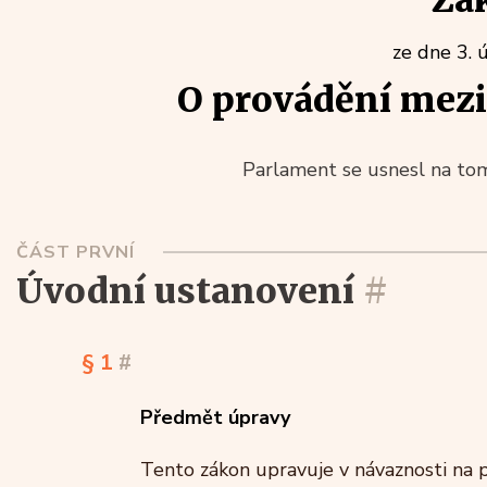
Zá
ze dne 3. 
O provádění mezi
Parlament se usnesl na tom
ČÁST PRVNÍ
úvodní ustanovení
#
§ 1
#
Předmět úpravy
Tento zákon upravuje v návaznosti na 