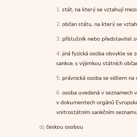
1.
stát, na který se vztahují mez
2.
občan státu, na který se vztah
3.
příslušník nebo představitel s
4.
jiná fyzická osoba obvykle se z
sankce, s výjimkou státních obča
5.
právnická osoba se sídlem na ú
6.
osoba uvedená v seznamech v
v dokumentech orgánů Evropské 
vnitrostátním sankčním seznamu
d)
českou osobou