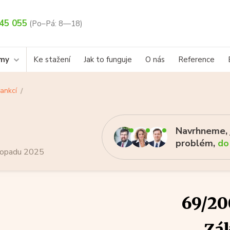
45 055
(Po–Pá: 8—18)
rmy
Ke stažení
Jak to funguje
O nás
Reference
ankcí
Navrhneme, j
problém,
do
stopadu 2025
69/20