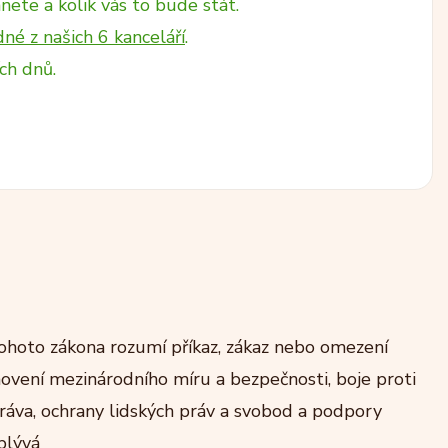
nete a kolik vás to bude stát.
dné z našich 6 kanceláří
.
ch dnů.
ohoto zákona rozumí příkaz, zákaz nebo omezení
vení mezinárodního míru a bezpečnosti, boje proti
ráva, ochrany lidských práv a svobod a podpory
plývá