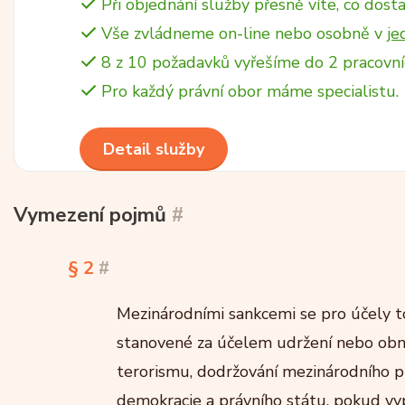
Při objednání služby přesně víte, co dosta
Vše zvládneme on-line nebo osobně v
je
8 z 10 požadavků vyřešíme do 2 pracovní
Pro každý právní obor máme specialistu.
Detail služby
Vymezení pojmů
#
§ 2
#
Mezinárodními sankcemi se pro účely t
stanovené za účelem udržení nebo obno
terorismu, dodržování mezinárodního p
demokracie a právního státu, pokud vy