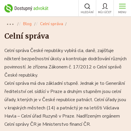
HLEDÁNÍ
MŮJ ÚČET
MENU
Blog
Celní správa
●●●
Celní správa
Celní správa České republiky vybírá cla, daně, zajišťuje
některé bezpečnostní úkoly a kontroluje dodržování různých
povinností. Je zřízena Zákonem č. 17​/2012 o Celní správě
České republiky.
Celní správa má dva základní stupně. Jednak je to Generální
ředitelství cel sídlící v Praze a druhým stupněm jsou celní
úřady, kterých je v České republice patnáct. Celní úřady jsou
v krajských městech (14) a patnáctý je na letišti Václava
Havla – Celní úřad Ruzyně v Praze. Nadřízeným orgánem
Celní správy ČR je Ministerstvo financí ČR.