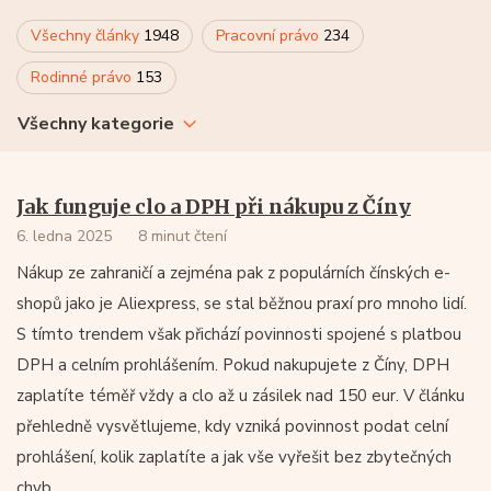
Všechny články
1948
Pracovní právo
234
Rodinné právo
153
Všechny kategorie
Jak funguje clo a DPH při nákupu z Číny
6. ledna 2025
8 minut čtení
Nákup ze zahraničí a zejména pak z populárních čínských e-
shopů jako je Aliexpress, se stal běžnou praxí pro mnoho lidí.
S tímto trendem však přichází povinnosti spojené s platbou
DPH a celním prohlášením. Pokud nakupujete z Číny, DPH
zaplatíte téměř vždy a clo až u zásilek nad 150 eur. V článku
přehledně vysvětlujeme, kdy vzniká povinnost podat celní
prohlášení, kolik zaplatíte a jak vše vyřešit bez zbytečných
chyb.