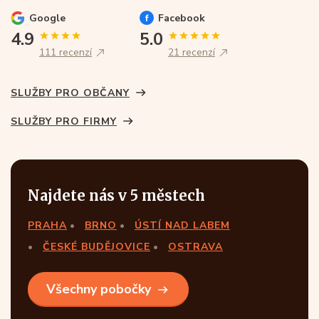
Google
Facebook
4.9
5.0
111 recenzí
21 recenzí
SLUŽBY PRO OBČANY
SLUŽBY PRO FIRMY
Najdete nás v 5 městech
PRAHA
BRNO
ÚSTÍ NAD LABEM
ČESKÉ BUDĚJOVICE
OSTRAVA
Všechny pobočky