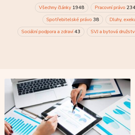
Všechny články
1948
Pracovní právo
23
Spotřebitelské právo
38
Dluhy, exek
Sociální podpora a zdraví
43
SVJ a bytová družst