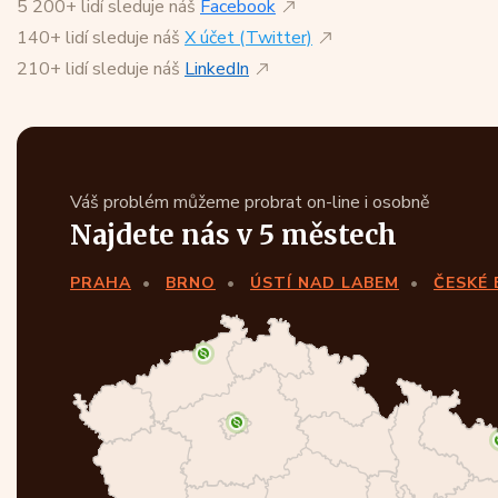
5 200+ lidí sleduje náš
Facebook
140+ lidí sleduje náš
X účet (Twitter)
210+ lidí sleduje náš
LinkedIn
Váš problém můžeme probrat on-line i osobně
Najdete nás v 5 městech
PRAHA
BRNO
ÚSTÍ NAD LABEM
ČESKÉ 