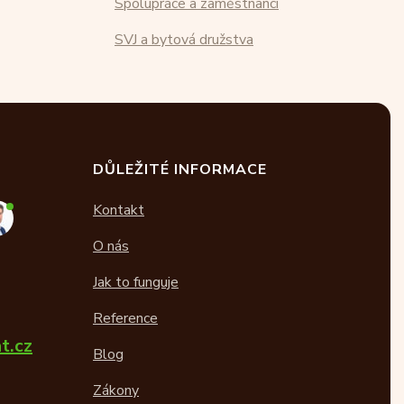
Spolupráce a zaměstnanci
SVJ a bytová družstva
DŮLEŽITÉ INFORMACE
Kontakt
O nás
Jak to funguje
Reference
t.cz
Blog
Zákony