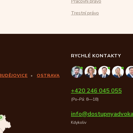
Pracovní právo
Trestní právo
RYCHLÉ KONTAKTY
BUDĚJOVICE
OSTRAVA
+420 246 045 055
(Po–Pá: 8—18)
info@dostupnyadvoka
Kdykoliv