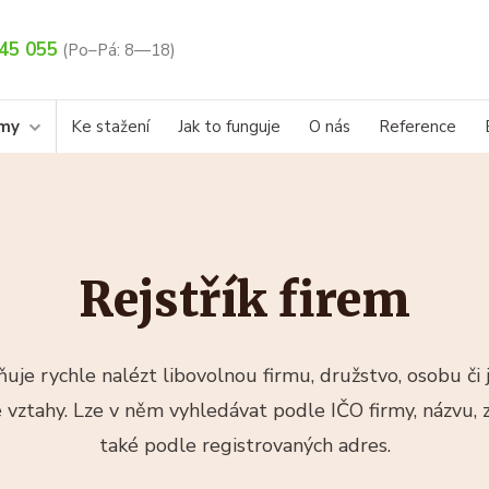
45 055
(Po–Pá: 8—18)
rmy
Ke stažení
Jak to funguje
O nás
Reference
Rejstřík firem
uje rychle nalézt libovolnou firmu, družstvo, osobu či j
ké vztahy. Lze v něm vyhledávat podle IČO firmy, názvu,
také podle registrovaných adres.