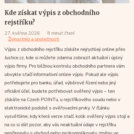
Kde získat výpis z obchodního
rejstříku?
27. května 2026
8 minut čtení
Živnostníci a společnosti
Výpis z obchodního rejstříku získáte nejrychleji online přes
Justice.cz, kde si můžete zdarma zobrazit aktuální i úplný
výpis firmy. Pro běžnou kontrolu obchodního partnera vám
obvykle stačí informativní online výpis. Pokud ale výpis
potřebujete pro banku, úřad, výběrové řízení nebo jiný
oficiální účel, budete potřebovat ověřený výpis – ten
získáte na Czech POINTu, u rejstříkového soudu nebo v
elektronické podobě s ověřovacími prvky. V článku
vysvětlíme, kdy která verze stačí, kolik ověřený výpis stojí a
na co si dát pozor, aby vás neaktuální údaje v rejstříku
nepřipravily o obchod nebo nezkomplikovaly změnu ve