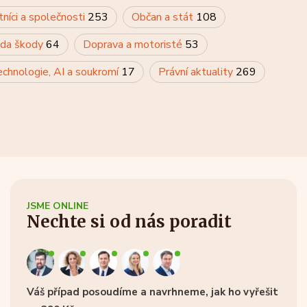
tníci a společnosti
253
Občan a stát
108
rada škody
64
Doprava a motoristé
53
chnologie, AI a soukromí
17
Právní aktuality
269
JSME ONLINE
Nechte si od nás poradit
Váš případ posoudíme a navrhneme, jak ho vyřešit