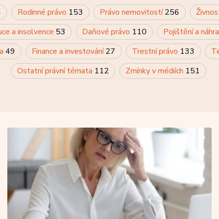
4
Rodinné právo
153
Právo nemovitostí
256
Živnos
uce a insolvence
53
Daňové právo
110
Pojištění a náh
va
49
Finance a investování
27
Trestní právo
133
Te
Ostatní právní témata
112
Zmínky v médiích
151