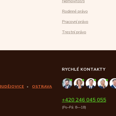
Nemovitosti
Rodinné právo
Pracovní právo
Trestní právo
RYCHLÉ KONTAKTY
BUDĚJOVICE
OSTRAVA
+420 246 045 055
(Po–Pá: 8—18)