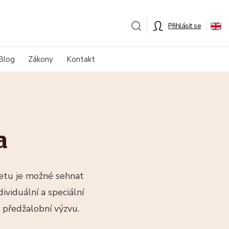
Přihlásit se
Blog
Zákony
Kontakt
a
netu je možné sehnat
ividuální a speciální
t předžalobní výzvu.