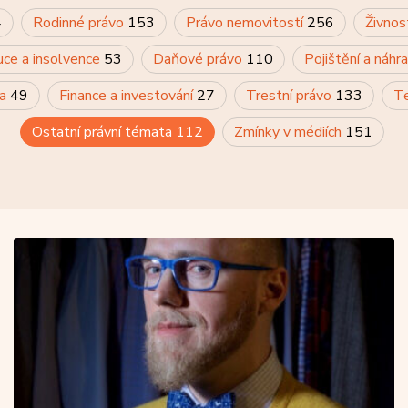
4
Rodinné právo
153
Právo nemovitostí
256
Živnos
uce a insolvence
53
Daňové právo
110
Pojištění a náh
va
49
Finance a investování
27
Trestní právo
133
Te
Ostatní právní témata
112
Zmínky v médiích
151