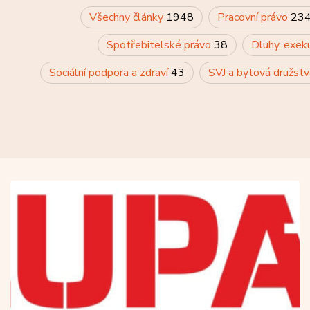
Všechny články
1948
Pracovní právo
23
Spotřebitelské právo
38
Dluhy, exek
Sociální podpora a zdraví
43
SVJ a bytová družst