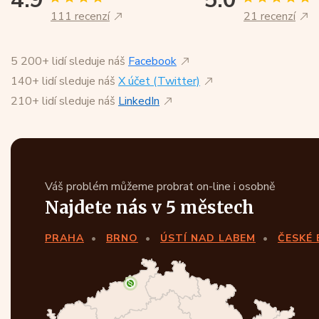
111 recenzí
21 recenzí
5 200+ lidí sleduje náš
Facebook
140+ lidí sleduje náš
X účet (Twitter)
210+ lidí sleduje náš
LinkedIn
Váš problém můžeme probrat on-line i osobně
Najdete nás v 5 městech
PRAHA
BRNO
ÚSTÍ NAD LABEM
ČESKÉ 