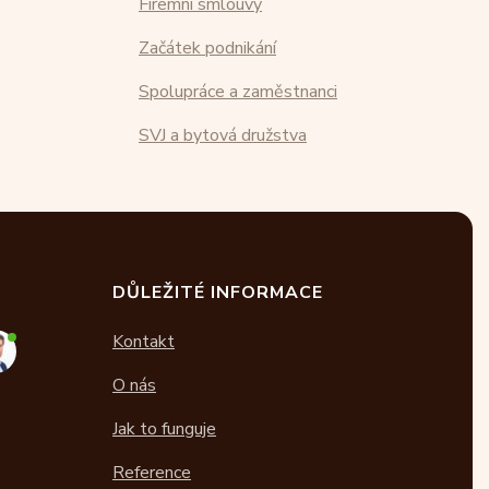
Firemní smlouvy
Začátek podnikání
Spolupráce a zaměstnanci
SVJ a bytová družstva
DŮLEŽITÉ INFORMACE
Kontakt
O nás
Jak to funguje
Reference