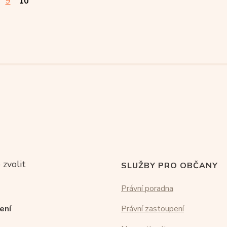
9
10
 zvolit
SLUŽBY PRO OBČANY
Právní poradna
ení
Právní zastoupení