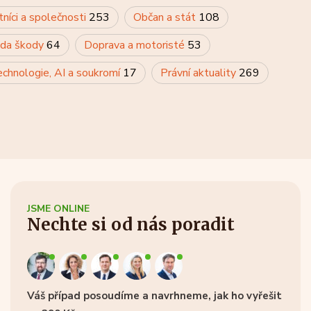
tníci a společnosti
253
Občan a stát
108
rada škody
64
Doprava a motoristé
53
chnologie, AI a soukromí
17
Právní aktuality
269
JSME ONLINE
Nechte si od nás poradit
Váš případ posoudíme a navrhneme, jak ho vyřešit