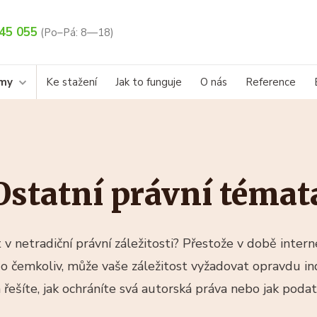
45 055
(Po–Pá: 8—18)
rmy
Ke stažení
Jak to funguje
O nás
Reference
Ostatní právní témat
 v netradiční právní záležitosti? Přestože v době inter
o čemkoliv, může vaše záležitost vyžadovat opravdu ind
ba řešíte, jak ochráníte svá autorská práva nebo jak poda