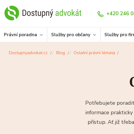
+420 246 0
Právní poradna
Služby pro občany
Služby pro fi
Dostupnyadvokat.cz
Blog
Ostatní právní témata
Potřebujete poradit
informace prakticky 
přístup. Ať již tře