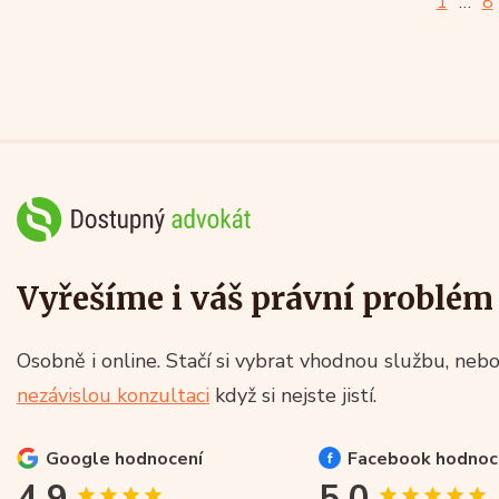
1
…
8
Vyřešíme i váš právní problém
Osobně i online. Stačí si vybrat vhodnou službu, nebo
nezávislou konzultaci
když si nejste jistí.
Google
hodnocení
Facebook
hodnoc
4.9
5.0