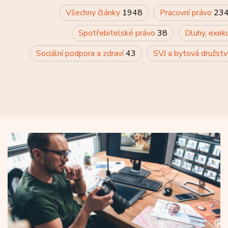
Všechny články
1948
Pracovní právo
23
Spotřebitelské právo
38
Dluhy, exek
Sociální podpora a zdraví
43
SVJ a bytová družst