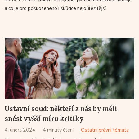
a co je pro poškozeného i škůdce nejdůležitější.
Ústavní soud: někteří z nás by měli
snést vyšší míru kritiky
4. února 2024
4 minuty čtení
Ostatní právní témata