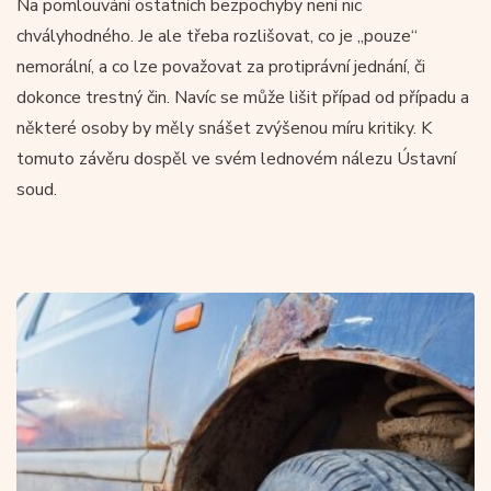
Na pomlouvání ostatních bezpochyby není nic
chvályhodného. Je ale třeba rozlišovat, co je „pouze“
nemorální, a co lze považovat za protiprávní jednání, či
dokonce trestný čin. Navíc se může lišit případ od případu a
některé osoby by měly snášet zvýšenou míru kritiky. K
tomuto závěru dospěl ve svém lednovém nálezu Ústavní
soud.