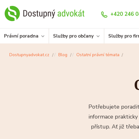
+420 246 0
Právní poradna
Služby pro občany
Služby pro fi
Dostupnyadvokat.cz
Blog
Ostatní právní témata
Potřebujete poradit
informace prakticky 
přístup. Ať již tře