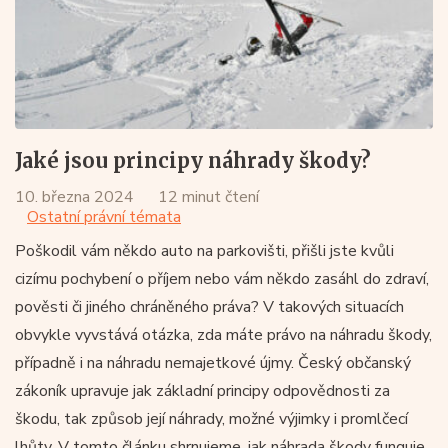
Jaké jsou principy náhrady škody?
10. března 2024
12 minut čtení
Ostatní právní témata
Poškodil vám někdo auto na parkovišti, přišli jste kvůli
cizímu pochybení o příjem nebo vám někdo zasáhl do zdraví,
pověsti či jiného chráněného práva? V takových situacích
obvykle vyvstává otázka, zda máte právo na náhradu škody,
případně i na náhradu nemajetkové újmy. Český občanský
zákoník upravuje jak základní principy odpovědnosti za
škodu, tak způsob její náhrady, možné výjimky i promlčecí
lhůty. V tomto článku shrnujeme, jak náhrada škody funguje