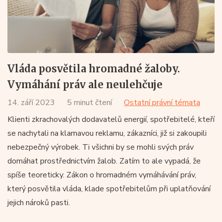
Vláda posvětila hromadné žaloby.
Vymáhání práv ale neulehčuje
14. září 2023
5 minut čtení
Ostatní právní témata
Klienti zkrachovalých dodavatelů energií, spotřebitelé, kteří
se nachytali na klamavou reklamu, zákazníci, již si zakoupili
nebezpečný výrobek. Ti všichni by se mohli svých práv
domáhat prostřednictvím žalob. Zatím to ale vypadá, že
spíše teoreticky. Zákon o hromadném vymáhávání práv,
který posvětila vláda, klade spotřebitelům při uplatňování
jejich nároků pasti.