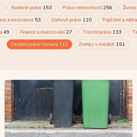
4
Rodinné právo
153
Právo nemovitostí
256
Živnos
uce a insolvence
53
Daňové právo
110
Pojištění a náh
va
49
Finance a investování
27
Trestní právo
133
Te
Ostatní právní témata
112
Zmínky v médiích
151