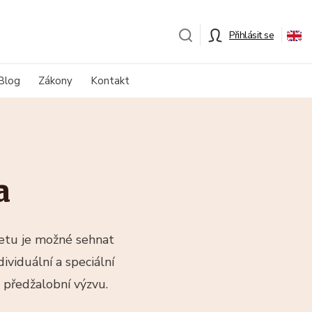
Přihlásit se
Blog
Zákony
Kontakt
a
netu je možné sehnat
ividuální a speciální
t předžalobní výzvu.