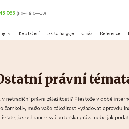
45 055
(Po–Pá: 8—18)
rmy
Ke stažení
Jak to funguje
O nás
Reference
Ostatní právní témat
 v netradiční právní záležitosti? Přestože v době inter
o čemkoliv, může vaše záležitost vyžadovat opravdu ind
ba řešíte, jak ochráníte svá autorská práva nebo jak poda