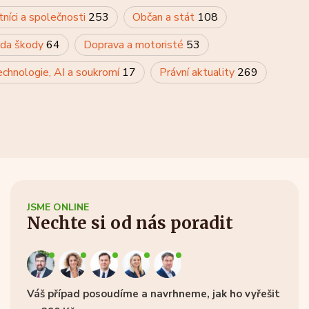
tníci a společnosti
253
Občan a stát
108
rada škody
64
Doprava a motoristé
53
chnologie, AI a soukromí
17
Právní aktuality
269
JSME ONLINE
Nechte si od nás poradit
Váš případ posoudíme a navrhneme, jak ho vyřešit