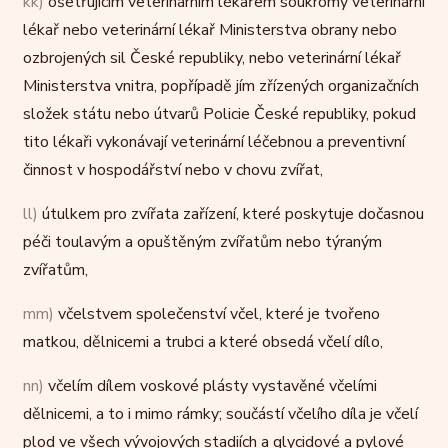
kk)
ošetřujícím veterinárním lékařem soukromý veterinární
lékař nebo veterinární lékař Ministerstva obrany nebo
ozbrojených sil České republiky, nebo veterinární lékař
Ministerstva vnitra, popřípadě jím zřízených organizačních
složek státu nebo útvarů Policie České republiky, pokud
tito lékaři vykonávají veterinární léčebnou a preventivní
činnost v hospodářství nebo v chovu zvířat,
ll)
útulkem pro zvířata zařízení, které poskytuje dočasnou
péči toulavým a opuštěným zvířatům nebo týraným
zvířatům,
mm)
včelstvem společenství včel, které je tvořeno
matkou, dělnicemi a trubci a které obsedá včelí dílo,
nn)
včelím dílem voskové plásty vystavěné včelími
dělnicemi, a to i mimo rámky; součástí včelího díla je včelí
plod ve všech vývojových stadiích a glycidové a pylové