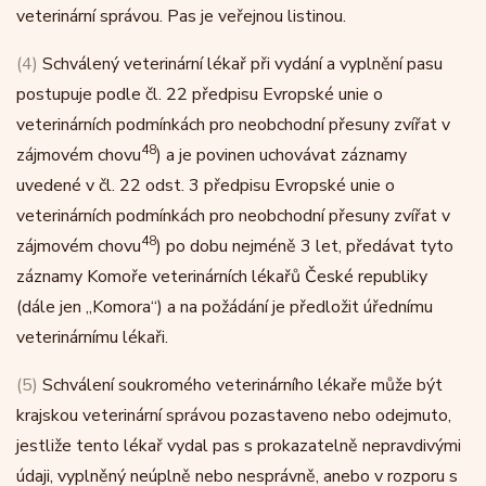
veterinární správou. Pas je veřejnou listinou.
(4)
Schválený veterinární lékař při vydání a vyplnění pasu
postupuje podle čl. 22 předpisu Evropské unie o
veterinárních podmínkách pro neobchodní přesuny zvířat v
48
zájmovém chovu
) a je povinen uchovávat záznamy
uvedené v čl. 22 odst. 3 předpisu Evropské unie o
veterinárních podmínkách pro neobchodní přesuny zvířat v
48
zájmovém chovu
) po dobu nejméně 3 let, předávat tyto
záznamy Komoře veterinárních lékařů České republiky
(dále jen „Komora“) a na požádání je předložit úřednímu
veterinárnímu lékaři.
(5)
Schválení soukromého veterinárního lékaře může být
krajskou veterinární správou pozastaveno nebo odejmuto,
jestliže tento lékař vydal pas s prokazatelně nepravdivými
údaji, vyplněný neúplně nebo nesprávně, anebo v rozporu s