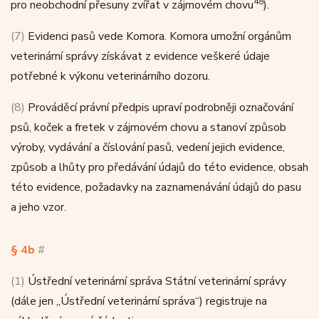
48
pro neobchodní přesuny zvířat v zájmovém chovu
).
(7)
Evidenci pasů vede Komora. Komora umožní orgánům
veterinární správy získávat z evidence veškeré údaje
potřebné k výkonu veterinárního dozoru.
(8)
Prováděcí právní předpis upraví podrobněji označování
psů, koček a fretek v zájmovém chovu a stanoví způsob
výroby, vydávání a číslování pasů, vedení jejich evidence,
způsob a lhůty pro předávání údajů do této evidence, obsah
této evidence, požadavky na zaznamenávání údajů do pasu
a jeho vzor.
§ 4b
#
(1)
Ústřední veterinární správa Státní veterinární správy
(dále jen „Ústřední veterinární správa“) registruje na