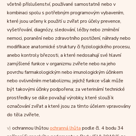
včetně příslušenství, používané samostatně nebo v
kombinaci spolu s potřebným programovým vybavením,
které jsou určeny k použití u zvířat pro účely prevence,
vyšetřování, diagnózy, sledování, léčby nebo zmírnění
nemoci, poranění nebo zdravotního postižení, náhrady nebo
modifikace anatomické struktury či fyziologického procesu,
anebo kontroly březosti, a které nedosahují své hlavní
zamýšlené funkce v organizmu zvířete nebo na jeho
povrchu farmakologickým nebo imunologickým účinkem
nebo ovlivněním metabolizmu, jejichž funkce však může
být takovými účinky podpořena; za veterinární technické
prostředky se dále považují výrobky, které slouží k
označování zvířat a které jsou za tímto účelem vpravovány
do těla zvířete,
v)
ochrannou lhůtou
ochranná lhůta
podle čl. 4 bodu 34