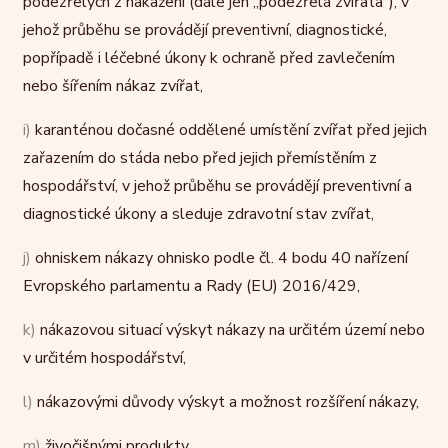
podezřelých z nakažení (dále jen „podezřelá zvířata“), v
jehož průběhu se provádějí preventivní, diagnostické,
popřípadě i léčebné úkony k ochraně před zavlečením
nebo šířením nákaz zvířat,
i)
karanténou dočasné oddělené umístění zvířat před jejich
zařazením do stáda nebo před jejich přemístěním z
hospodářství, v jehož průběhu se provádějí preventivní a
diagnostické úkony a sleduje zdravotní stav zvířat,
j)
ohniskem nákazy ohnisko podle čl. 4 bodu 40 nařízení
Evropského parlamentu a Rady (EU) 2016/429,
k)
nákazovou situací výskyt nákazy na určitém území nebo
v určitém hospodářství,
l)
nákazovými důvody výskyt a možnost rozšíření nákazy,
m)
živočišnými produkty