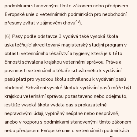
podmínkami stanovenými tímto zákonem nebo předpisem
Evropské unie o veterinárních podmínkách pro neobchodní
48
přesuny zvířat v zájmovém chovu
).
(6)
Pasy podle odstavce 3 vydává také vysoká škola
uskutečňující akreditovaný magisterský studijní program v
oblasti veterinárního lékařství a hygieny, která je k této
činnosti schválena krajskou veterinární správou. Práva a
povinnosti veterinárního lékaře schváleného k vydávání
pasů platí pro vysokou školu schválenou k vydávání pasů
obdobně. Schválení vysoké školy k vydávání pasů může být
krajskou veterinární správou pozastaveno nebo odejmuto,
jestliže vysoká škola vydala pas s prokazatelně
nepravdivými údaji, vyplněný neúplně nebo nesprávně,
anebo v rozporu s podmínkami stanovenými tímto zákonem
nebo předpisem Evropské unie o veterinárních podmínkách