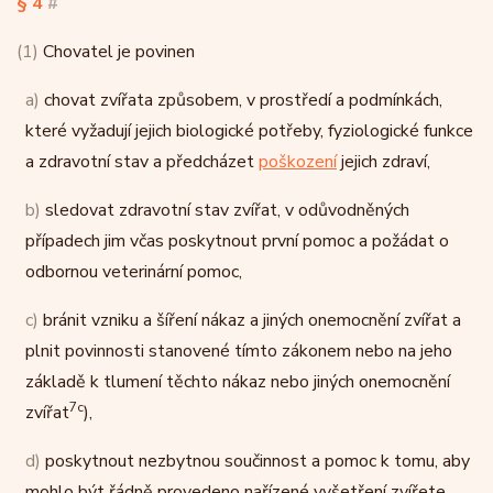
§ 4
#
(1)
Chovatel je povinen
a)
chovat zvířata způsobem, v prostředí a podmínkách,
které vyžadují jejich biologické potřeby, fyziologické funkce
a zdravotní stav a předcházet
poškození
jejich zdraví,
b)
sledovat zdravotní stav zvířat, v odůvodněných
případech jim včas poskytnout první pomoc a požádat o
odbornou veterinární pomoc,
c)
bránit vzniku a šíření nákaz a jiných onemocnění zvířat a
plnit povinnosti stanovené tímto zákonem nebo na jeho
základě k tlumení těchto nákaz nebo jiných onemocnění
7c
zvířat
),
d)
poskytnout nezbytnou součinnost a pomoc k tomu, aby
mohlo být řádně provedeno nařízené vyšetření zvířete,