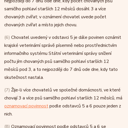
nejpozději do 7 dnů ode dne, kdy počet chovaných psů
samičího pohlaví starších 12 měsíců dosáhl 3 a více
chovaných zvířat; v oznámení chovatel uvede počet
chovaných zvířat a místo jejich chovu.
(6)
Chovatel uvedený v odstavci 5 je dále povinen oznámit
krajské veterinární správě písemně nebo prostřednictvím
informačního systému Státní veterinární správy snížení
počtu jím chovaných psů samičího pohlaví starších 12
měsíců pod 3, a to nejpozději do 7 dnů ode dne, kdy tato
skutečnost nastala.
(7)
Žije-li více chovatelů ve společné domácnosti, ve které
chovají 3 a více psů samičího pohlaví starších 12 měsíců, má
oznamovací povinnost
podle odstavců 5 a 6 pouze jeden z
nich.
(8)
Oznamovací povinnost podle odstavců 5 a 6 se