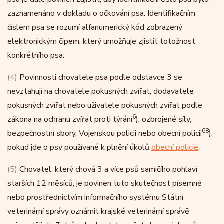
zaznamenáno v dokladu o očkování psa. Identifikačním
číslem psa se rozumí alfanumerický kód zobrazený
elektronickým čipem, který umožňuje zjistit totožnost
konkrétního psa.
(4)
Povinnosti chovatele psa podle odstavce 3 se
nevztahují na chovatele pokusných zvířat, dodavatele
pokusných zvířat nebo uživatele pokusných zvířat podle
6
zákona na ochranu zvířat proti týrání
), ozbrojené síly,
68
bezpečnostní sbory, Vojenskou policii nebo obecní policii
),
pokud jde o psy používané k plnění úkolů
obecní policie
.
(5)
Chovatel, který chová 3 a více psů samičího pohlaví
starších 12 měsíců, je povinen tuto skutečnost písemně
nebo prostřednictvím informačního systému Státní
veterinární správy oznámit krajské veterinární správě