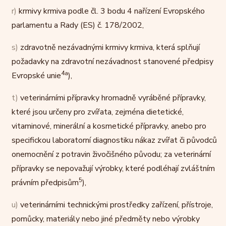
r)
krmivy krmiva podle čl. 3 bodu 4 nařízení Evropského
parlamentu a Rady (ES) č. 178/2002,
s)
zdravotně nezávadnými krmivy krmiva, která splňují
požadavky na zdravotní nezávadnost stanovené předpisy
4a
Evropské unie
),
t)
veterinárními přípravky hromadně vyráběné přípravky,
které jsou určeny pro zvířata, zejména dietetické,
vitaminové, minerální a kosmetické přípravky, anebo pro
specifickou laboratorní diagnostiku nákaz zvířat či původců
onemocnění z potravin živočišného původu; za veterinární
přípravky se nepovažují výrobky, které podléhají zvláštním
5
právním předpisům
),
u)
veterinárními technickými prostředky zařízení, přístroje,
pomůcky, materiály nebo jiné předměty nebo výrobky