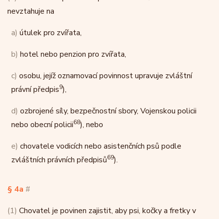
nevztahuje na
a)
útulek pro zvířata,
b)
hotel nebo penzion pro zvířata,
c)
osobu, jejíž oznamovací povinnost upravuje zvláštní
9
právní předpis
),
d)
ozbrojené síly, bezpečnostní sbory, Vojenskou policii
68
nebo obecní policii
), nebo
e)
chovatele vodicích nebo asistenčních psů podle
69
zvláštních právních předpisů
).
§ 4a
#
(1)
Chovatel je povinen zajistit, aby psi, kočky a fretky v