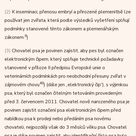
(2)
K inseminaci, přenosu embryí a přirozené plemenitbě lze
používat jen zvířata, která podle výsledků vyšetření splňují
podmínky stanovené tímto zákonem a plemenářským
8
zákonem.
)
(3)
Chovatel psa je povinen zajistit, aby pes byl označen
elektronickým čipem, který splňuje technické požadavky
stanovené v příloze II předpisu Evropské unie o
veterinárních podmínkách pro neobchodní přesuny zvířat v
48
zájmovém chovu
) (dále jen „elektronický čip“), s výjimkou
psa, který byl označen čitelným tetováním provedeným
před 3. červencem 2011. Chovatel nově narozeného psa je
povinen zajistit označení psa elektronickým čipem před
nabídkou psa k prodeji nebo předáním psa novému
chovateli, nejpozději však do 3 měsíců věku psa. Chovatel
psa je dále povinen zajistit, aby identifikační číslo psa bylo