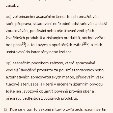
zásoby,
oo)
veterinárními asanačními činnostmi shromažďování,
sběr, přeprava, skladování, neškodné odstraňování a další
zpracovávání, používání nebo ošetřování vedlejších
živočišných produktů a získaných produktů, odchyt zvířat
62
23a
bez pána
) a toulavých a opuštěných zvířat
) a jejich
umísťování do karantény nebo izolace,
pp)
asanačním podnikem zařízení, které zpracovává
vedlejší živočišné produkty za použití standardních nebo
alternativních zpracovatelských metod, především však
tlakové sterilizace, a které v určeném územním obvodu
(dále jen „svozová oblast“) povinně provádí sběr a
přepravu vedlejších živočišných produktů.
(2)
Kde se v tomto zákoně mluví o zvířatech, rozumí se tím