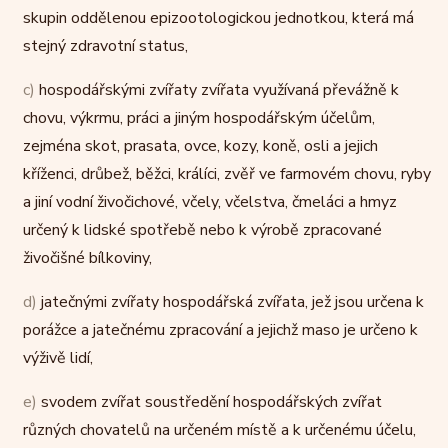
skupin oddělenou epizootologickou jednotkou, která má
stejný zdravotní status,
c)
hospodářskými zvířaty zvířata využívaná převážně k
chovu, výkrmu, práci a jiným hospodářským účelům,
zejména skot, prasata, ovce, kozy, koně, osli a jejich
kříženci, drůbež, běžci, králíci, zvěř ve farmovém chovu, ryby
a jiní vodní živočichové, včely, včelstva, čmeláci a hmyz
určený k lidské spotřebě nebo k výrobě zpracované
živočišné bílkoviny,
d)
jatečnými zvířaty hospodářská zvířata, jež jsou určena k
porážce a jatečnému zpracování a jejichž maso je určeno k
výživě lidí,
e)
svodem zvířat soustředění hospodářských zvířat
různých chovatelů na určeném místě a k určenému účelu,