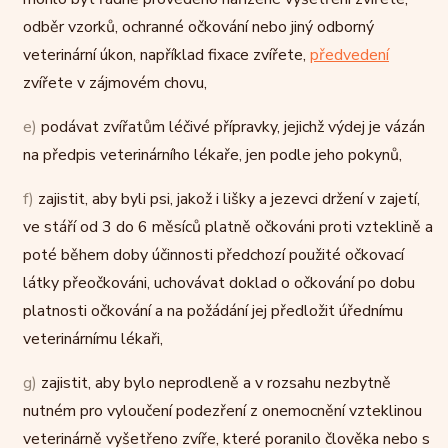
odběr vzorků, ochranné očkování nebo jiný odborný
veterinární úkon, například fixace zvířete,
předvedení
zvířete v zájmovém chovu,
e)
podávat zvířatům léčivé přípravky, jejichž výdej je vázán
na předpis veterinárního lékaře, jen podle jeho pokynů,
f)
zajistit, aby byli psi, jakož i lišky a jezevci držení v zajetí,
ve stáří od 3 do 6 měsíců platně očkováni proti vzteklině a
poté během doby účinnosti předchozí použité očkovací
látky přeočkováni, uchovávat doklad o očkování po dobu
platnosti očkování a na požádání jej předložit úřednímu
veterinárnímu lékaři,
g)
zajistit, aby bylo neprodleně a v rozsahu nezbytně
nutném pro vyloučení podezření z onemocnění vzteklinou
veterinárně vyšetřeno zvíře, které poranilo člověka nebo s