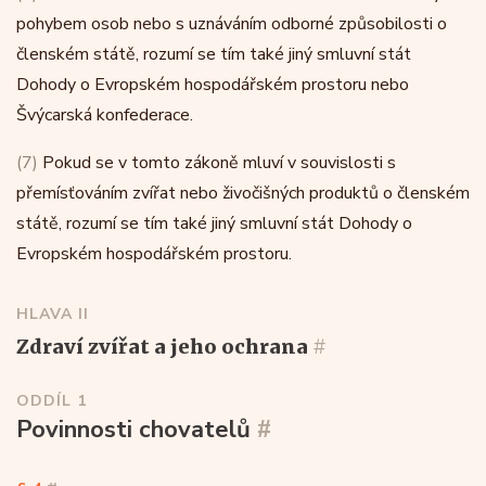
pohybem osob nebo s uznáváním odborné způsobilosti o
členském státě, rozumí se tím také jiný smluvní stát
Dohody o Evropském hospodářském prostoru nebo
Švýcarská konfederace.
(7)
Pokud se v tomto zákoně mluví v souvislosti s
přemísťováním zvířat nebo živočišných produktů o členském
státě, rozumí se tím také jiný smluvní stát Dohody o
Evropském hospodářském prostoru.
HLAVA II
zdraví zvířat a jeho ochrana
#
ODDÍL 1
Povinnosti chovatelů
#