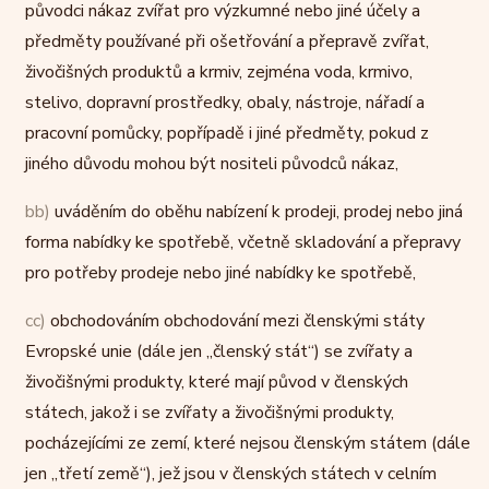
původci nákaz zvířat pro výzkumné nebo jiné účely a
předměty používané při ošetřování a přepravě zvířat,
živočišných produktů a krmiv, zejména voda, krmivo,
stelivo, dopravní prostředky, obaly, nástroje, nářadí a
pracovní pomůcky, popřípadě i jiné předměty, pokud z
jiného důvodu mohou být nositeli původců nákaz,
bb)
uváděním do oběhu nabízení k prodeji, prodej nebo jiná
forma nabídky ke spotřebě, včetně skladování a přepravy
pro potřeby prodeje nebo jiné nabídky ke spotřebě,
cc)
obchodováním obchodování mezi členskými státy
Evropské unie (dále jen „členský stát“) se zvířaty a
živočišnými produkty, které mají původ v členských
státech, jakož i se zvířaty a živočišnými produkty,
pocházejícími ze zemí, které nejsou členským státem (dále
jen „třetí země“), jež jsou v členských státech v celním