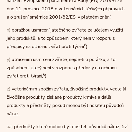
nařízení Evropského parlamentu a Rady (EU) 2019/6 ze
dne 11. prosince 2018 o veterinárních léčivých přípravcích
a o zrušení směrnice 2001/82/ES, v platném znění,
x)
porážkou usmrcení jatečného zvířete za účelem využití
jeho produktů, a to způsobem, který není v rozporu s
6
předpisy na ochranu zvířat proti týrání
),
y)
utracením usmrcení zvířete, nejde-li o porážku, a to
způsobem, který není v rozporu s předpisy na ochranu
6
zvířat proti týrání,
)
z)
veterinárním zbožím zvířata, živočišné produkty, vedlejší
živočišné produkty, získané produkty, krmiva a další
produkty a předměty, pokud mohou být nositeli původců
nákaz,
aa)
předměty, které mohou být nositeli původců nákaz, živí