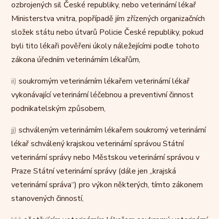
ozbrojených sil České republiky, nebo veterinární lékař
Ministerstva vnitra, popřípadě jím zřízených organizačních
složek státu nebo útvarů Policie České republiky, pokud
byli tito lékaři pověřeni úkoly náležejícími podle tohoto
zákona úředním veterinárním lékařům,
ii)
soukromým veterinárním lékařem veterinární lékař
vykonávající veterinární léčebnou a preventivní činnost
podnikatelským způsobem,
jj)
schváleným veterinárním lékařem soukromý veterinární
lékař schválený krajskou veterinární správou Státní
veterinární správy nebo Městskou veterinární správou v
Praze Státní veterinární správy (dále jen „krajská
veterinární správa“) pro výkon některých, tímto zákonem
stanovených činností,