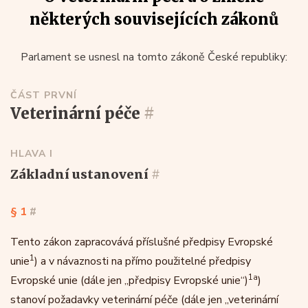
některých souvisejících zákonů
Parlament se usnesl na tomto zákoně České republiky:
ČÁST PRVNÍ
veterinární péče
#
HLAVA I
základní ustanovení
#
§ 1
#
Tento zákon zapracovává příslušné předpisy Evropské
1
unie
) a v návaznosti na přímo použitelné předpisy
1a
Evropské unie (dále jen „předpisy Evropské unie“)
)
stanoví požadavky veterinární péče (dále jen „veterinární