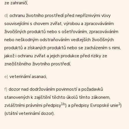
ze zahraničí,
d)
ochranu životního prostředí před nepříznivými vlivy
souvisejícími s chovem zvířat, výrobou a zpracováváním
živočišných produktů nebo s ošetřováním, zpracováváním
nebo neškodným odstraňováním vedlejších živočišných
produktů a získaných produktů nebo se zacházením s nimi,
jakož i ochranu zvířat a jejich produkce před riziky ze
znečištěného životního prostředí,
e)
veterinární asanaci,
f)
dozor nad dodržováním povinností a požadavků
stanovených k zajištění těchto úkolů tímto zákonem,
1b
2
zvláštními právními předpisy
) a předpisy Evropské unie
)
(státní veterinární dozor).