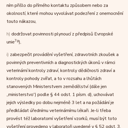
ním přišlo do přímého kontaktu způsobem nebo za
okolností, které mohou vyvolávat podezření z onemocnění
touto nákazou,
h)
dodržovat povinnosti plynoucí z předpisů Evropské
7g
unie
),
i)
zabezpečit provádění vyšetření, zdravotních zkoušek a
povinných preventivních a diagnostických úkonů v rámci
veterinární kontroly zdraví, kontroly dědičnosti zdraví a
kontroly pohody zvířat, a to v rozsahu a lhůtách
stanovených Ministerstvem zemědělství (dále jen
„ministerstvo“) podle § 44 odst. 1 písm. d), uchovávat
jejich výsledky po dobu nejméně 3 let a na požádání je
předkládat úřednímu veterinárnímu lékaři. Je-li třeba
provést též laboratorní vyšetření vzorků, musí být toto
vyšetření provedeno v laboratoři uvedené v § 52 odst. 3.