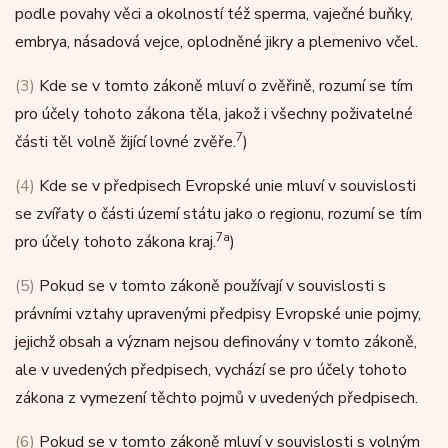
podle povahy věci a okolností též sperma, vaječné buňky,
embrya, násadová vejce, oplodněné jikry a plemenivo včel.
(3)
Kde se v tomto zákoně mluví o zvěřině, rozumí se tím
pro účely tohoto zákona těla, jakož i všechny poživatelné
7
části těl volně žijící lovné zvěře.
)
(4)
Kde se v předpisech Evropské unie mluví v souvislosti
se zvířaty o části území státu jako o regionu, rozumí se tím
7a
pro účely tohoto zákona kraj.
)
(5)
Pokud se v tomto zákoně používají v souvislosti s
právními vztahy upravenými předpisy Evropské unie pojmy,
jejichž obsah a význam nejsou definovány v tomto zákoně,
ale v uvedených předpisech, vychází se pro účely tohoto
zákona z vymezení těchto pojmů v uvedených předpisech.
(6)
Pokud se v tomto zákoně mluví v souvislosti s volným