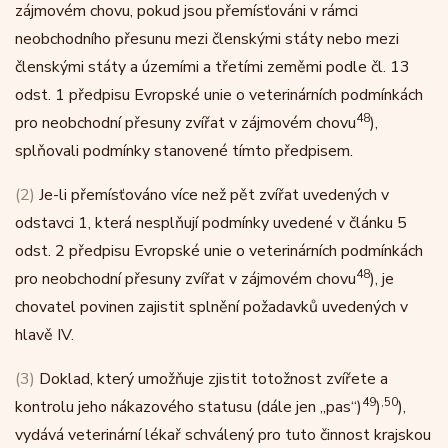
zájmovém chovu, pokud jsou přemísťováni v rámci
neobchodního přesunu mezi členskými státy nebo mezi
členskými státy a územími a třetími zeměmi podle čl. 13
odst. 1 předpisu Evropské unie o veterinárních podmínkách
48
pro neobchodní přesuny zvířat v zájmovém chovu
),
splňovali podmínky stanovené tímto předpisem.
(2)
Je-li přemísťováno více než pět zvířat uvedených v
odstavci 1, která nesplňují podmínky uvedené v článku 5
odst. 2 předpisu Evropské unie o veterinárních podmínkách
48
pro neobchodní přesuny zvířat v zájmovém chovu
), je
chovatel povinen zajistit splnění požadavků uvedených v
hlavě IV.
(3)
Doklad, který umožňuje zjistit totožnost zvířete a
49
,
50
kontrolu jeho nákazového statusu (dále jen „pas“)
)
),
vydává veterinární lékař schválený pro tuto činnost krajskou