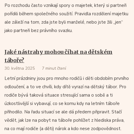
Po rozchodu často vznikají spory o majetek, který si partneři
pořídili během společného soužití. Pravidla rozdělení majetku
ale záleží na tom, zda jste byli manželé, nebo jste žili „jen“
jako partneři bez právního svazku.
Jaké nástrahy mohou číhat na dětském
táboře?
30. května 2025
7 minut čtení
Letní prázdniny jsou pro mnoho rodičů i děti obdobím prvního
odloučení, a to ve chvíli, kdy dítě vyrazí na dětský tábor. Pro
rodiče bývá taková situace stresující sama o sobě a ti
úzkostlivější si vybavují, co se komu kdy na letním táboře
přihodilo. Na řadu situací se ale dá předem připravit. Stačí
vědět, jak lze na pobyt na táboře pohlížet z hlediska práva,
na co mají rodiče (a děti) nárok a kdo nese zodpovědnost.