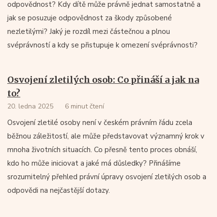
odpovědnost? Kdy dítě může právně jednat samostatně a
jak se posuzuje odpovědnost za škody způsobené
nezletilými? Jaký je rozdíl mezi částečnou a plnou
svéprávností a kdy se přistupuje k omezení svéprávnosti?
Osvojení zletilých osob: Co přináší a jak na
to?
20. ledna 2025
6 minut čtení
Osvojení zletilé osoby není v českém právním řádu zcela
běžnou záležitostí, ale může představovat významný krok v
mnoha životních situacích. Co přesně tento proces obnáší,
kdo ho může iniciovat a jaké má důsledky? Přinášíme
srozumitelný přehled právní úpravy osvojení zletilých osob a
odpovědi na nejčastější dotazy.