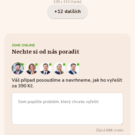
108 z 153 článků
+12 dalších
JSME ONLINE
Nechte si od nás poradit
Váš případ posoudíme a navrhneme, jak ho vyřešit
za 390 Kč.
Zbývá
500
znaků