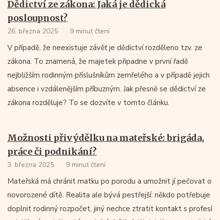
Dědictví ze zákona: Jaká je dědická
posloupnost?
26. března 2025
9 minut čtení
V případě, že neexistuje závěť je dědictví rozděleno tzv. ze
zákona. To znamená, že majetek připadne v první řadě
nejbližším rodinným příslušníkům zemřelého a v případě jejich
absence i vzdálenějším příbuzným. Jak přesně se dědictví ze
zákona rozděluje? To se dozvíte v tomto článku.
Možnosti přivýdělku na mateřské: brigáda,
práce či podnikání?
3. března 2025
9 minut čtení
Mateřská má chránit matku po porodu a umožnit jí pečovat o
novorozené dítě. Realita ale bývá pestřejší: někdo potřebuje
doplnit rodinný rozpočet, jiný nechce ztratit kontakt s profesí