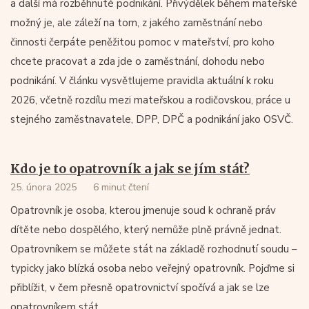
a další má rozběhnuté podnikání. Přivýdělek během mateřské
možný je, ale záleží na tom, z jakého zaměstnání nebo
činnosti čerpáte peněžitou pomoc v mateřství, pro koho
chcete pracovat a zda jde o zaměstnání, dohodu nebo
podnikání. V článku vysvětlujeme pravidla aktuální k roku
2026, včetně rozdílu mezi mateřskou a rodičovskou, práce u
stejného zaměstnavatele, DPP, DPČ a podnikání jako OSVČ.
Kdo je to opatrovník a jak se jím stát?
25. února 2025
6 minut čtení
Opatrovník je osoba, kterou jmenuje soud k ochraně práv
dítěte nebo dospělého, který nemůže plně právně jednat.
Opatrovníkem se můžete stát na základě rozhodnutí soudu –
typicky jako blízká osoba nebo veřejný opatrovník. Pojďme si
přiblížit, v čem přesně opatrovnictví spočívá a jak se lze
opatrovníkem stát.