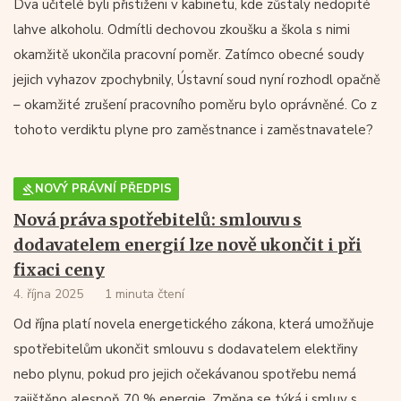
Dva učitelé byli přistiženi v kabinetu, kde zůstaly nedopité
lahve alkoholu. Odmítli dechovou zkoušku a škola s nimi
okamžitě ukončila pracovní poměr. Zatímco obecné soudy
jejich vyhazov zpochybnily, Ústavní soud nyní rozhodl opačně
– okamžité zrušení pracovního poměru bylo oprávněné. Co z
tohoto verdiktu plyne pro zaměstnance i zaměstnavatele?
NOVÝ PRÁVNÍ PŘEDPIS
Nová práva spotřebitelů: smlouvu s
dodavatelem energií lze nově ukončit i při
fixaci ceny
4. října 2025
1 minuta čtení
Od října platí novela energetického zákona, která umožňuje
spotřebitelům ukončit smlouvu s dodavatelem elektřiny
nebo plynu, pokud pro jejich očekávanou spotřebu nemá
zajištěno alespoň 70 % energie. Změna se týká i smluv s