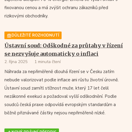
fixovanou cenou a má zvýšit ochranu zákazníků před
rizikovými obchodníky.
DŮLEŽITÉ ROZHODNUTÍ
Ústavní soud: Odškodné za průtahy v řízení
se nezvyšuje automaticky o inflaci
2. října 2025
1 minuta čtení
Náhrada za nepřiměřeně dlouhá řízení se v Česku zatím
nebude valorizovat podle inflace ani růstu životní úrovně.
Ústavní soud zamítl stížnost muže, který 17 let čelil
nezákonné exekuci a požadoval vyšší odškodnění. Podle
soudců česká praxe odpovídá evropským standardům a
běžně přiznávané částky nejsou nepřiměřeně nízké.