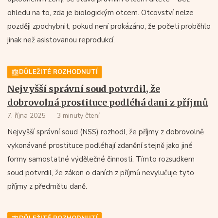
ohledu na to, zda je biologickým otcem. Otcovství nelze
později zpochybnit, pokud není prokázáno, že početí proběhlo
jinak než asistovanou reprodukcí.
DŮLEŽITÉ ROZHODNUTÍ
Nejvyšší správní soud potvrdil, že
dobrovolná prostituce podléhá dani z příjmů
7. října 2025
3 minuty čtení
Nejvyšší správní soud (NSS) rozhodl, že příjmy z dobrovolně
vykonávané prostituce podléhají zdanění stejně jako jiné
formy samostatné výdělečné činnosti. Tímto rozsudkem
soud potvrdil, že zákon o daních z příjmů nevylučuje tyto
příjmy z předmětu daně.