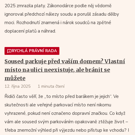
2025 zmrazila platy. Zákonodárce podle něj vědomě
ignoroval předchozí nálezy soudu a porušil zásadu dělby
moci. Rozhodnutí znamená i nárok soudců na zpětné
doplacení platů a náhrad.
RYCHLÁ PRÁVNÍ RADA
Soused parkuje před vaším domem? Vlastní
místo na ulici neexistuje, ale bránit se
můžete
12. října 2025
1 minuta čtení
Řidiči často věří, že „to místo před barákem je jejich“. Ve
skutečnosti ale veřejné parkovací místo není nikomu
vyhrazené, pokud není označeno dopravní značkou. Co když
vám ale soused svým parkováním opakovaně ztěžuje život –
třeba znemožní výhled při výjezdu nebo přístup ke vchodu? I