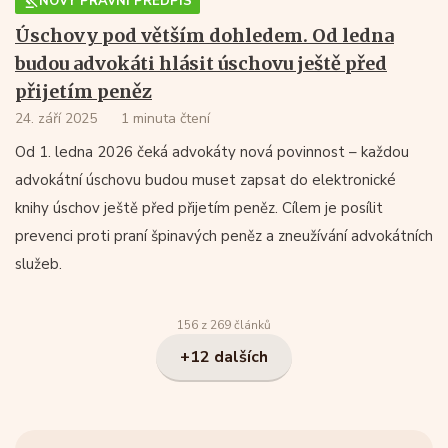
NOVÝ PRÁVNÍ PŘEDPIS
Úschovy pod větším dohledem. Od ledna
budou advokáti hlásit úschovu ještě před
přijetím peněz
24. září 2025
1 minuta čtení
Od 1. ledna 2026 čeká advokáty nová povinnost – každou
advokátní úschovu budou muset zapsat do elektronické
knihy úschov ještě před přijetím peněz. Cílem je posílit
prevenci proti praní špinavých peněz a zneužívání advokátních
služeb.
156 z 269 článků
+12 dalších