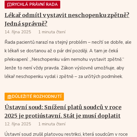
RYCHLÁ PRÁVNÍ RADA
Lékař odmítl vystavit neschopenku zpětně?
Jedná správně?
14. října 2025
1 minuta čtení
Řada pacientů narazí na stejný problém – necítí se dobře, ale
k lékaři se dostanou až o pár dní později. A tam je čeká
překvapení: „Neschopenku vám nemohu vystavit zpětně.“
Jenže to není vždy pravda. Zákon výslovně umožňuje, aby
lékař neschopenku vydal i zpětně – za určitých podmínek.
DŮLEŽITÉ ROZHODNUTÍ
Ústavní soud: Snížení platů soudců v roce
2025 je protiústavní. Stát je musí doplatit
12. října 2025
1 minuta čtení
Ústavní soud zrušil platovou restrikci, která soudcům v roce