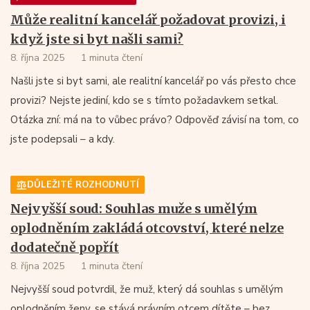
Může realitní kancelář požadovat provizi, i
když jste si byt našli sami?
8. října 2025
1 minuta čtení
Našli jste si byt sami, ale realitní kancelář po vás přesto chce
provizi? Nejste jediní, kdo se s tímto požadavkem setkal.
Otázka zní: má na to vůbec právo? Odpověď závisí na tom, co
jste podepsali – a kdy.
DŮLEŽITÉ ROZHODNUTÍ
Nejvyšší soud: Souhlas muže s umělým
oplodněním zakládá otcovství, které nelze
dodatečně popřít
8. října 2025
1 minuta čtení
Nejvyšší soud potvrdil, že muž, který dá souhlas s umělým
oplodněním ženy, se stává právním otcem dítěte – bez