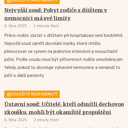
DŮLEŽITÉ ROZHODNUTÍ
Nejvyšší soud: Pobyt rodiče s dítětem v
nemocnici má své limity
6. října 2025
1 minuta čtení
Právo rodiče zůstat s dítětem při hospitalizaci není bezbřehé.
Nejvyšší soud zamítl dovolání matky, která chtěla
přenocovat se synem na jednotce intenzivní a resuscitační
péče. Podle soudu musí být přítomnost rodiče umožněna jen
tehdy, pokud to dovoluje vybavení nemocnice a nenaruší to
péči o další pacienty.
DŮLEŽITÉ ROZHODNUTÍ
Ústavní soud: Učitelé, kteří odmítli dechovou
zkoušku, mohli být okamžitě propuštěni
6. října 2025
2 minuty čtení