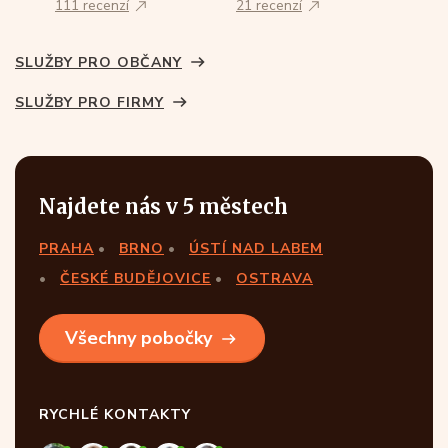
111 recenzí
21 recenzí
SLUŽBY PRO OBČANY
SLUŽBY PRO FIRMY
Najdete nás v 5 městech
PRAHA
BRNO
ÚSTÍ NAD LABEM
ČESKÉ BUDĚJOVICE
OSTRAVA
Všechny pobočky
RYCHLÉ KONTAKTY