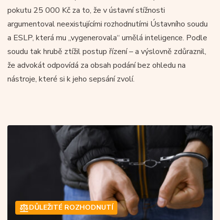
pokutu 25 000 Kč za to, že v ústavní stížnosti
argumentoval neexistujícími rozhodnutími Ústavního soudu
a ESLP, která mu „vygenerovala“ umělá inteligence. Podle
soudu tak hrubě ztížil postup řízení – a výslovně zdůraznil,
že advokát odpovídá za obsah podání bez ohledu na
nástroje, které si k jeho sepsání zvolí.
DŮLEŽITÉ ROZHODNUTÍ