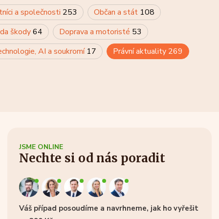
tníci a společnosti
253
Občan a stát
108
rada škody
64
Doprava a motoristé
53
chnologie, AI a soukromí
17
Právní aktuality
269
JSME ONLINE
Nechte si od nás poradit
Váš případ posoudíme a navrhneme, jak ho vyřešit