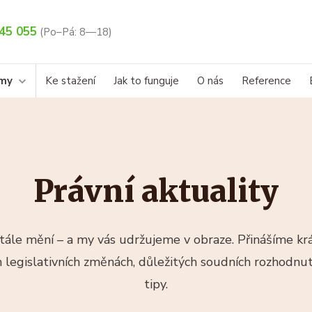
45 055
(Po–Pá: 8—18)
rmy
Ke stažení
Jak to funguje
O nás
Reference
Právní aktuality
tále mění – a my vás udržujeme v obraze. Přinášíme kr
 legislativních změnách, důležitých soudních rozhodnutí
tipy.