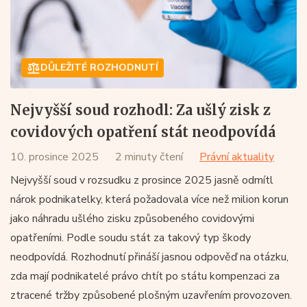
DŮLEŽITÉ ROZHODNUTÍ
Nejvyšší soud rozhodl: Za ušlý zisk z
covidových opatření stát neodpovídá
10. prosince 2025
2 minuty čtení
Právní aktuality
Nejvyšší soud v rozsudku z prosince 2025 jasně odmítl
nárok podnikatelky, která požadovala více než milion korun
jako náhradu ušlého zisku způsobeného covidovými
opatřeními. Podle soudu stát za takový typ škody
neodpovídá. Rozhodnutí přináší jasnou odpověď na otázku,
zda mají podnikatelé právo chtít po státu kompenzaci za
ztracené tržby způsobené plošným uzavřením provozoven.