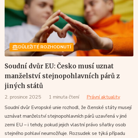
DŮLEŽITÉ ROZHODNUTÍ
Soudní dvůr EU: Česko musí uznat
manželství stejnopohlavních párů z
jiných států
2. prosince 2025
1 minuta čtení
Právní aktuality
Soudní dvůr Evropské unie rozhodl, že členské státy musejí
uznávat manželství stejnopohlavních párů uzavřená v jiné
zemi EU – i tehdy, pokud jejich vlastní právo sňatky osob
stejného pohlaví neumožňuje. Rozsudek se týká případu