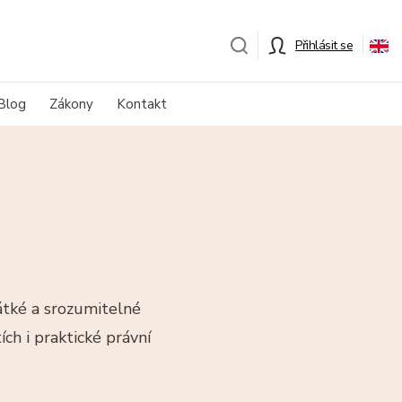
Přihlásit se
Blog
Zákony
Kontakt
átké a srozumitelné
ch i praktické právní