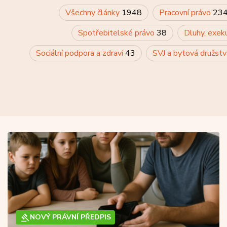
Všechny články
1948
Pracovní právo
23
Spotřebitelské právo
38
Dluhy, exek
Sociální podpora a zdraví
43
SVJ a bytová družst
NOVÝ PRÁVNÍ PŘEDPIS