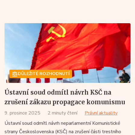
DŮLEŽITÉ ROZHODNUTÍ
Ústavní soud odmítl návrh KSČ na
zrušení zákazu propagace komunismu
9. prosince 2025
2 minuty čtení
Právní aktuality
Ústavní soud odmítl návrh neparlamentní Komunistické
strany Československa (KSČ) na zrušení části trestního