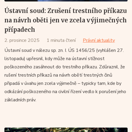
Ústavní soud: Zrušení trestního příkazu
na návrh oběti jen ve zcela výjimečných
případech
2. prosince 2025
1 minuta čtení
Právní aktuality
Ústavní soud v nálezu sp. zn. I. ÚS 1456/25 (vyhlášen 27.
listopadu) upřesnil, kdy může na ústavní stížnost
poškozeného zasáhnout do trestního příkazu. Zdůraznil, že
rušení trestních příkazů na návrh obětí trestných činů
připadá v úvahu jen zcela výjimečně – typicky tam, kde by
odkázání poškozeného na civilní řízení vedlo k porušení jeho
základních práv.