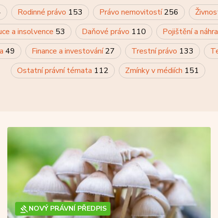
4
Rodinné právo
153
Právo nemovitostí
256
Živnos
uce a insolvence
53
Daňové právo
110
Pojištění a náh
va
49
Finance a investování
27
Trestní právo
133
Te
Ostatní právní témata
112
Zmínky v médiích
151
NOVÝ PRÁVNÍ PŘEDPIS