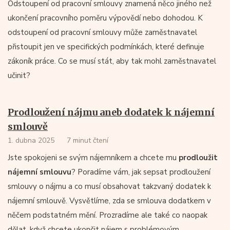
Odstoupení od pracovní smlouvy znamená něco jiného než
ukončení pracovního poměru výpovědí nebo dohodou. K
odstoupení od pracovní smlouvy může zaměstnavatel
přistoupit jen ve specifických podmínkách, které definuje
zákoník práce. Co se musí stát, aby tak mohl zaměstnavatel
učinit?
Prodloužení nájmu aneb dodatek k nájemní
smlouvě
1. dubna 2025
7 minut čtení
Jste spokojeni se svým nájemníkem a chcete mu
prodloužit
nájemní smlouvu
? Poradíme vám, jak sepsat prodloužení
smlouvy o nájmu a co musí obsahovat takzvaný dodatek k
nájemní smlouvě. Vysvětlíme, zda se smlouva dodatkem v
něčem podstatném mění. Prozradíme ale také co naopak
dělat, když chcete ukončit nájem s problémovým