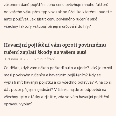
zákonem dané pojištění. Jeho cenu ovlivňuje mnoho faktorů
od vašeho věku přes typ vozu až po účel, ke kterému budete
auto používat. Jak zjistit cenu povinného ručení a jaké
všechny faktory vstupují při jejím určování do hry?
Havarijní pojištění vám oproti povinnému
ručení zaplatí škody na vašem autě
3. dubna 2025
6 minut čtení
Co dělat, když vám někdo poškodí auto a ujede? Jaký je rozdíl
mezi povinným ručením a havarijním pojištěním? Kdy se
vyplatí mít havarijní pojistku a co všechno pokrývá? A na co si
dát pozor při jejím sjednání? V článku najdete odpovědi na
všechny tyto otázky a zjistíte, zda se vám havarijní pojištění
opravdu vyplatí.