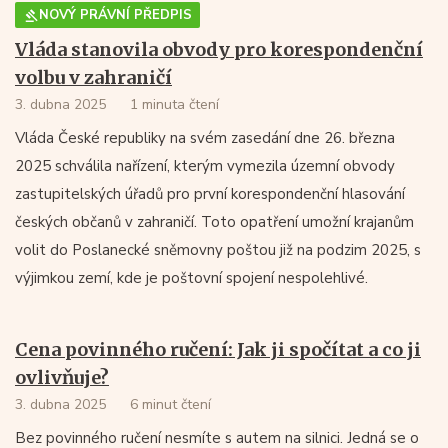
NOVÝ PRÁVNÍ PŘEDPIS
Vláda stanovila obvody pro korespondenční
volbu v zahraničí
3. dubna 2025
1 minuta čtení
Vláda České republiky na svém zasedání dne 26. března
2025 schválila nařízení, kterým vymezila územní obvody
zastupitelských úřadů pro první korespondenční hlasování
českých občanů v zahraničí. Toto opatření umožní krajanům
volit do Poslanecké sněmovny poštou již na podzim 2025, s
výjimkou zemí, kde je poštovní spojení nespolehlivé. ​
Cena povinného ručení: Jak ji spočítat a co ji
ovlivňuje?
3. dubna 2025
6 minut čtení
Bez povinného ručení nesmíte s autem na silnici. Jedná se o