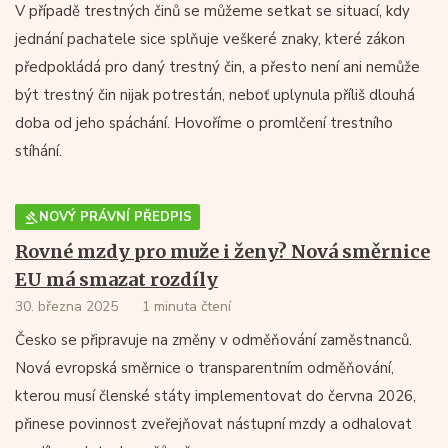
V případě trestných činů se můžeme setkat se situací, kdy
jednání pachatele sice splňuje veškeré znaky, které zákon
předpokládá pro daný trestný čin, a přesto není ani nemůže
být trestný čin nijak potrestán, neboť uplynula příliš dlouhá
doba od jeho spáchání. Hovoříme o promlčení trestního
stíhání.
NOVÝ PRÁVNÍ PŘEDPIS
Rovné mzdy pro muže i ženy? Nová směrnice
EU má smazat rozdíly
30. března 2025
1 minuta čtení
Česko se připravuje na změny v odměňování zaměstnanců.
Nová evropská směrnice o transparentním odměňování,
kterou musí členské státy implementovat do června 2026,
přinese povinnost zveřejňovat nástupní mzdy a odhalovat