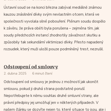
Ústavní soud se na konci března zabýval mediálně známou
kauzou znásilnění dívky svým nevlastním otcem, která ve
společnosti vyvolala silné pobouření. Plénum soudu dospělo
k závěru, že práva oběti byla porušena – zejména tím, jak
soudy předchozích instancí zhodnotily závažnost skutku a
způsobily tak sekundární viktimizaci dívky. Přesto napadený
rozsudek, který muži uložil pouze podmíněný trest, nezrušil.
Odstoupení od smlouvy
2. dubna 2025
6 minut čtení
Odstoupení od smlouvy je jednou z možností jak ukončit
smlouvu, pokud ji druhá strana podstatně poruší.
Nepotřebujete k němu souhlas druhé smluvní strany, ale
právní předpisy jej umožňují jen v některých případech. V
našem článku se dozvíte nejen to, které situace to jsou, ale i