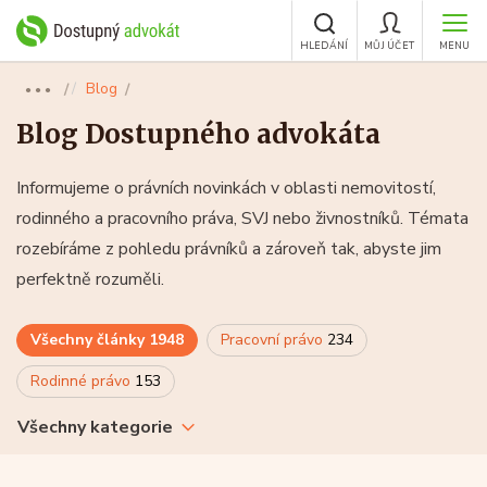
HLEDÁNÍ
MŮJ ÚČET
MENU
Blog
●●●
Blog Dostupného advokáta
Informujeme o právních novinkách v oblasti nemovitostí,
rodinného a pracovního práva, SVJ nebo živnostníků. Témata
rozebíráme z pohledu právníků a zároveň tak, abyste jim
perfektně rozuměli.
Všechny články
1948
Pracovní právo
234
Rodinné právo
153
Všechny kategorie