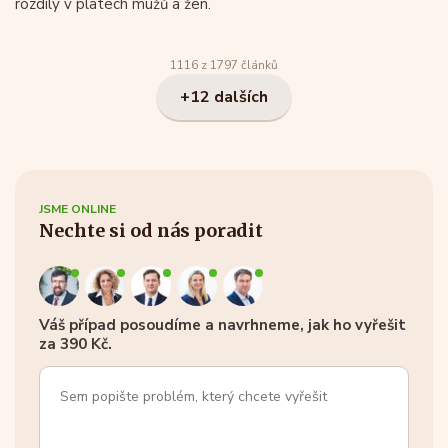
rozdíly v platech mužů a žen.
1116 z 1797 článků
+12 dalších
JSME ONLINE
Nechte si od nás poradit
Váš případ posoudíme a navrhneme, jak ho vyřešit
za 390 Kč.