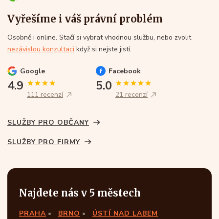
Vyřešíme i váš právní problém
Osobně i online. Stačí si vybrat vhodnou službu, nebo zvolit
nezávislou konzultaci
když si nejste jistí.
Google
Facebook
4.9
5.0
111 recenzí
21 recenzí
SLUŽBY PRO OBČANY
SLUŽBY PRO FIRMY
Najdete nás v 5 městech
PRAHA
BRNO
ÚSTÍ NAD LABEM