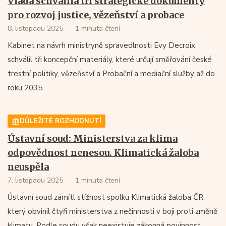
Vláda schválila tři strategické dokumenty
pro rozvoj justice, vězeňství a probace
8. listopadu 2025
1 minuta čtení
Kabinet na návrh ministryně spravedlnosti Evy Decroix
schválil tři koncepční materiály, které určují směřování české
trestní politiky, vězeňství a Probační a mediační služby až do
roku 2035.
DŮLEŽITÉ ROZHODNUTÍ
Ústavní soud: Ministerstva za klima
odpovědnost nenesou. Klimatická žaloba
neuspěla
7. listopadu 2025
1 minuta čtení
Ústavní soud zamítl stížnost spolku Klimatická žaloba ČR,
který obvinil čtyři ministerstva z nečinnosti v boji proti změně
klimatu. Podle soudu však neexistuje zákonná povinnost,