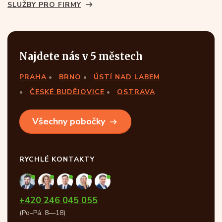
SLUŽBY PRO FIRMY
Najdete nás v 5 městech
PRAHA
BRNO
ÚSTÍ NAD LABEM
ČESKÉ BUDĚJOVICE
OSTRAVA
Všechny pobočky
RYCHLÉ KONTAKTY
+420 246 045 055
(Po–Pá: 8—18)