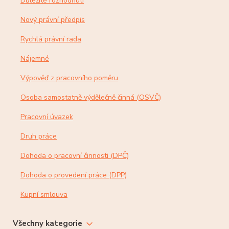
Důležité rozhodnutí
Nový právní předpis
Rychlá právní rada
Nájemné
Výpověď z pracovního poměru
Osoba samostatně výdělečně činná (OSVČ)
Pracovní úvazek
Druh práce
Dohoda o pracovní činnosti (DPČ)
Dohoda o provedení práce (DPP)
Kupní smlouva
Všechny kategorie