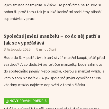
jejich situace nezměnila. V článku se podíváme na to, kdo si
pohoršil, proč tomu tak je a jaké konkrétní problémy přináší
superdávka v praxi.
Společné jmění manželů – co do něj patří a
jak se vypořádává
8. listopadu 2025
8 minut čtení
Bude do SJM patřit byt, který si váš manžel koupil ještě před
svatbou? A co dědictví po tetičce manželky, bude zahrnuto
do společného jmění? Nebo půjčka, kterou si manžel vyřídil, a
vám o tom nic neřekl? A jak společné jmění vypořádat? Na
všechny otázky najdete odpověď v tomto článku.
NOVÝ PRÁVNÍ PŘEDPIS