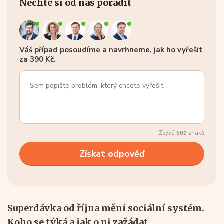
Nechte si od nás poradit
Váš případ posoudíme a navrhneme, jak ho vyřešit
za 390 Kč.
Zbývá
500
znaků
Superdávka od října mění sociální systém.
Koho se týká a jak o ni zažádat