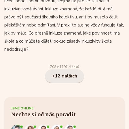
učení nebo jinému důvodu, zřejmě už jste se zajímali o
inkluzivní vzdělávání. Inkluze znamená, že každé dítě má
právo být součástí školního kolektivu, aniž by muselo čelit
překážkám nebo odmítání. V praxi to ale ne vždy funguje tak,
jak by mělo. Co přesně inkluze znamená, jaké povinnosti má
škola a co můžete dělat, pokud zásady inkluzivity škola
nedodržuje?
708 z 1797 článků
+12 dalších
JSME ONLINE
Nechte si od nás poradit