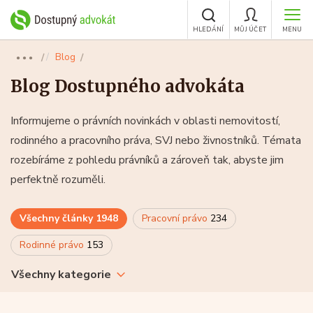
HLEDÁNÍ
MŮJ ÚČET
MENU
Blog
●●●
Blog Dostupného advokáta
Informujeme o právních novinkách v oblasti nemovitostí,
rodinného a pracovního práva, SVJ nebo živnostníků. Témata
rozebíráme z pohledu právníků a zároveň tak, abyste jim
perfektně rozuměli.
Všechny články
1948
Pracovní právo
234
Rodinné právo
153
Všechny kategorie