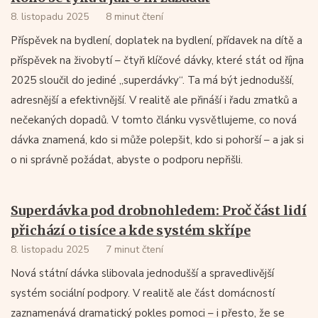
8. listopadu 2025
8 minut čtení
Příspěvek na bydlení, doplatek na bydlení, přídavek na dítě a
příspěvek na živobytí – čtyři klíčové dávky, které stát od října
2025 sloučil do jediné „superdávky“. Ta má být jednodušší,
adresnější a efektivnější. V realitě ale přináší i řadu zmatků a
nečekaných dopadů. V tomto článku vysvětlujeme, co nová
dávka znamená, kdo si může polepšit, kdo si pohorší – a jak si
o ni správně požádat, abyste o podporu nepřišli.
Superdávka pod drobnohledem: Proč část lidí
přichází o tisíce a kde systém skřípe
8. listopadu 2025
7 minut čtení
Nová státní dávka slibovala jednodušší a spravedlivější
systém sociální podpory. V realitě ale část domácností
zaznamenává dramatický pokles pomoci – i přesto, že se