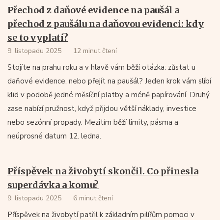
Přechod z daňové evidence na paušál a
přechod z paušálu na daňovou evidenci: kdy
se to vyplatí?
9. listopadu 2025
12 minut čtení
Stojíte na prahu roku a v hlavě vám běží otázka: zůstat u
daňové evidence, nebo přejít na paušál? Jeden krok vám slíbí
klid v podobě jedné měsíční platby a méně papírování. Druhý
zase nabízí pružnost, když přijdou větší náklady, investice
nebo sezónní propady. Mezitím běží limity, pásma a
neúprosné datum 12. ledna.
Příspěvek na živobytí skončil. Co přinesla
superdávka a komu?
9. listopadu 2025
6 minut čtení
Příspěvek na živobytí patřil k základním pilířům pomoci v