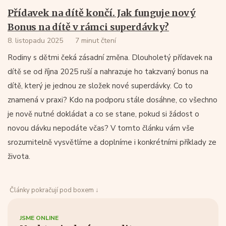
Přídavek na dítě končí. Jak funguje nový
Bonus na dítě v rámci superdávky?
8. listopadu 2025
7 minut čtení
Rodiny s dětmi čeká zásadní změna. Dlouholetý přídavek na
dítě se od října 2025 ruší a nahrazuje ho takzvaný bonus na
dítě, který je jednou ze složek nové superdávky. Co to
znamená v praxi? Kdo na podporu stále dosáhne, co všechno
je nově nutné dokládat a co se stane, pokud si žádost o
novou dávku nepodáte včas? V tomto článku vám vše
srozumitelně vysvětlíme a doplníme i konkrétními příklady ze
života.
Články pokračují pod boxem ↓
JSME ONLINE