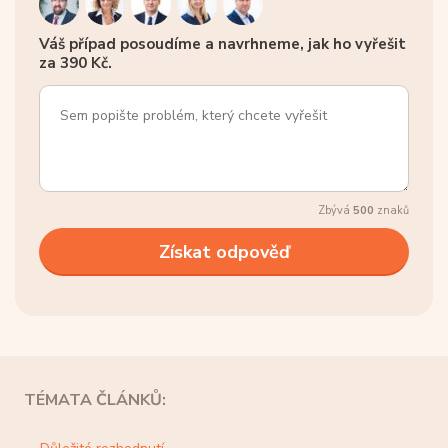
Váš případ posoudíme a navrhneme, jak ho vyřešit
za 390 Kč.
Zbývá
500
znaků
TÉMATA ČLÁNKŮ: