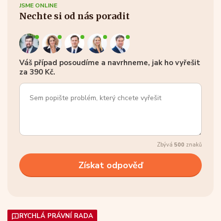
JSME ONLINE
Nechte si od nás poradit
Váš případ posoudíme a navrhneme, jak ho vyřešit
za 390 Kč.
Zbývá
500
znaků
RYCHLÁ PRÁVNÍ RADA