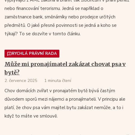
vyplývající z AML zákona a bránit tak zločincům v praní peněz
nebo financování terorismu. Jedná se například o
zaměstnance bank, směnárníky nebo prodejce určitých
předmětů. O jaké přesně povinnosti se jedná a koho se
týkají? To se dozvíte v tomto článku.
RYCHLÁ PRÁVNÍ RADA
Může mi pronajímatel zakázat chovat psa v
bytě?
2. července 2025
1 minuta čtení
Chov domácích zvířat v pronajatém bytě bývá častým
důvodem sporů mezi nájemci a pronajímateli. V principu ale
platí, že chov psa vám majitel bytu zakázat nemůže, a to i
když to máte ve smlouvě.