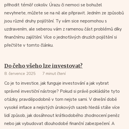
přihodit téměř cokoliv. Úrazu či nemoci se bohužel
nevyhnete, můžete se na ně ale připravit. Jedním ze způsobů
jsou různé druhy pojištění. Ty vám sice nepomohou s
uzdravením, ale seberou vám z ramenou část problémů díky
finančnímu zajištění. Více o jednotlivých druzích pojištění si
přečtěte v tomto článku.
Do čeho všeho lze investovat?
8. července 2025
7 minut čtení
Co je to investice, jak funguje investování a jak vybrat
správné investiční nástroje? Pokud si právě pokládáte tyto
otázky, pravděpodobně v tom nejste sami. V dnešní době
vysoké inflace a nejistých úrokových sazeb hledá stále více
lidí způsob, jak dosáhnout krátkodobého zhodnocení peněz
nebo jak vybudovat dlouhodobé finanční zabezpečení. A