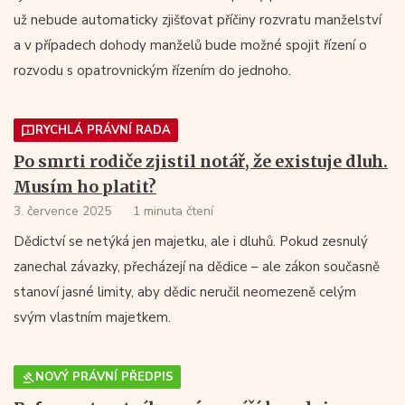
už nebude automaticky zjišťovat příčiny rozvratu manželství
a v případech dohody manželů bude možné spojit řízení o
rozvodu s opatrovnickým řízením do jednoho.
RYCHLÁ PRÁVNÍ RADA
Po smrti rodiče zjistil notář, že existuje dluh.
Musím ho platit?
3. července 2025
1 minuta čtení
Dědictví se netýká jen majetku, ale i dluhů. Pokud zesnulý
zanechal závazky, přecházejí na dědice – ale zákon současně
stanoví jasné limity, aby dědic neručil neomezeně celým
svým vlastním majetkem.
NOVÝ PRÁVNÍ PŘEDPIS