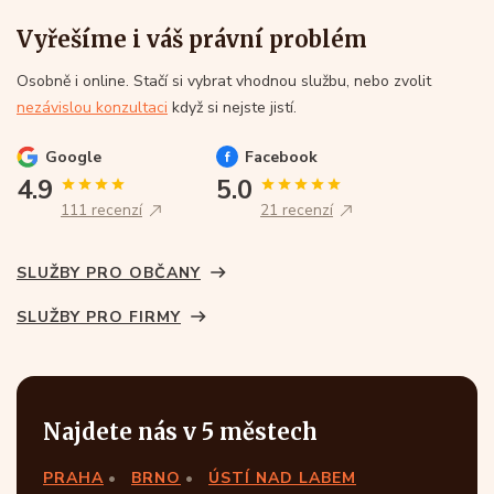
Vyřešíme i váš právní problém
Osobně i online. Stačí si vybrat vhodnou službu, nebo zvolit
nezávislou konzultaci
když si nejste jistí.
Google
Facebook
4.9
5.0
111 recenzí
21 recenzí
SLUŽBY PRO OBČANY
SLUŽBY PRO FIRMY
Najdete nás v 5 městech
PRAHA
BRNO
ÚSTÍ NAD LABEM