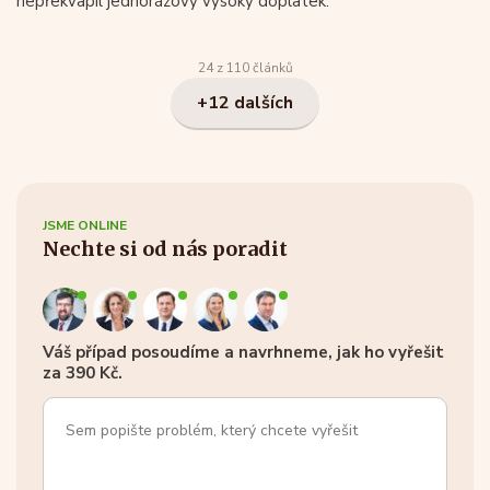
nepřekvapil jednorázový vysoký doplatek.
24 z 110 článků
+12 dalších
JSME ONLINE
Nechte si od nás poradit
Váš případ posoudíme a navrhneme, jak ho vyřešit
za 390 Kč.