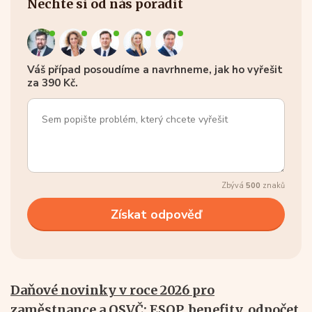
Nechte si od nás poradit
Váš případ posoudíme a navrhneme, jak ho vyřešit
za 390 Kč.
Zbývá
500
znaků
Daňové novinky v roce 2026 pro
zaměstnance a OSVČ: ESOP, benefity, odpočet