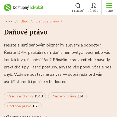
HLEDÁNÍ
MŮJ ÚČET
MENU
Blog
Daňové právo
●●●
Daňové právo
Nejste si jistí daňovým přiznáním, slevami a odpočty?
Řešíte DPH, paušální daň, daň z nemovitých věcí nebo vás
kontaktoval finanční úřad? Přinášíme srozumitelné návody,
praktické tipy i jasné postupy, abyste vše podali včas a bez
chyb. Vždy se postavíme za vás — dobrá rada teď vám
ušetří starosti i peníze v budoucnu.
Všechny články
1948
Pracovní právo
234
Rodinné právo
153