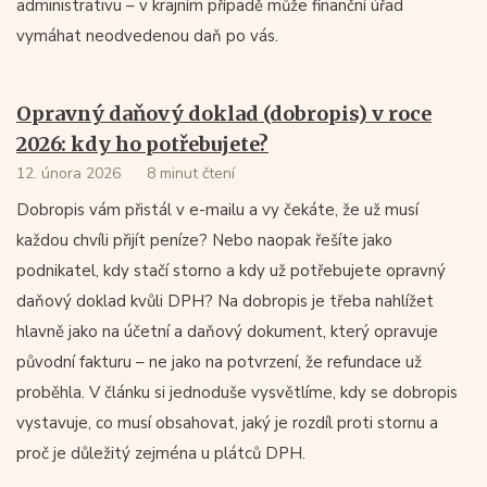
administrativu – v krajním případě může finanční úřad
vymáhat neodvedenou daň po vás.
Opravný daňový doklad (dobropis) v roce
2026: kdy ho potřebujete?
12. února 2026
8 minut čtení
Dobropis vám přistál v e-mailu a vy čekáte, že už musí
každou chvíli přijít peníze? Nebo naopak řešíte jako
podnikatel, kdy stačí storno a kdy už potřebujete opravný
daňový doklad kvůli DPH? Na dobropis je třeba nahlížet
hlavně jako na účetní a daňový dokument, který opravuje
původní fakturu – ne jako na potvrzení, že refundace už
proběhla. V článku si jednoduše vysvětlíme, kdy se dobropis
vystavuje, co musí obsahovat, jaký je rozdíl proti stornu a
proč je důležitý zejména u plátců DPH.