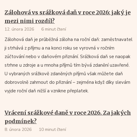
Zálohová vs srážková daň v roce 2026: jaký je
mezi nimi rozdíl?
12. února 2026
6 minut čtení
Zálohová daň je průběžná záloha na roční daň: zaměstnavatel
ji strhává z příjmu a na konci roku se vyrovná v ročním
zúčtování nebo v daňovém přiznání. Srážková daň se naopak
strhne u zdroje a u mnoha příjmů tím bývá zdanění uzavřené.
U vybraných srážkově zdaněných příjmů však můžete daň
dobrovolně zahrnout do přiznání – zejména když díky slevám
vyjde roční daň nižší a vznikne přeplatek.
Vrácení srážkové daně v roce 2026. Za jakých
podmínek?
8. února 2026
10 minut čtení