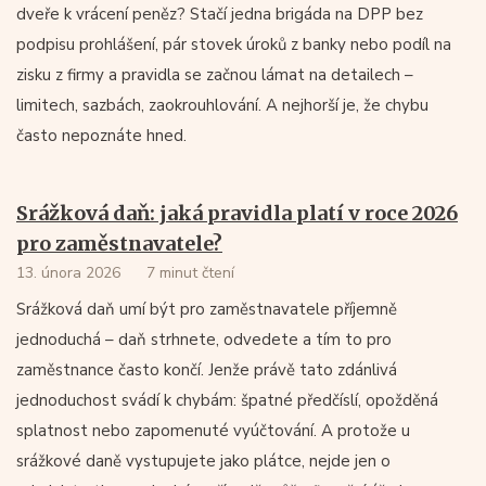
dveře k vrácení peněz? Stačí jedna brigáda na DPP bez
podpisu prohlášení, pár stovek úroků z banky nebo podíl na
zisku z firmy a pravidla se začnou lámat na detailech –
limitech, sazbách, zaokrouhlování. A nejhorší je, že chybu
často nepoznáte hned.
Srážková daň: jaká pravidla platí v roce 2026
pro zaměstnavatele?
13. února 2026
7 minut čtení
Srážková daň umí být pro zaměstnavatele příjemně
jednoduchá – daň strhnete, odvedete a tím to pro
zaměstnance často končí. Jenže právě tato zdánlivá
jednoduchost svádí k chybám: špatné předčíslí, opožděná
splatnost nebo zapomenuté vyúčtování. A protože u
srážkové daně vystupujete jako plátce, nejde jen o