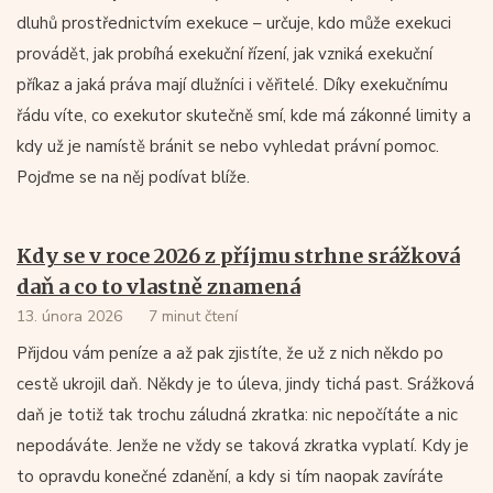
dluhů prostřednictvím exekuce – určuje, kdo může exekuci
provádět, jak probíhá exekuční řízení, jak vzniká exekuční
příkaz a jaká práva mají dlužníci i věřitelé. Díky exekučnímu
řádu víte, co exekutor skutečně smí, kde má zákonné limity a
kdy už je namístě bránit se nebo vyhledat právní pomoc.
Pojďme se na něj podívat blíže.
Kdy se v roce 2026 z příjmu strhne srážková
daň a co to vlastně znamená
13. února 2026
7 minut čtení
Přijdou vám peníze a až pak zjistíte, že už z nich někdo po
cestě ukrojil daň. Někdy je to úleva, jindy tichá past. Srážková
daň je totiž tak trochu záludná zkratka: nic nepočítáte a nic
nepodáváte. Jenže ne vždy se taková zkratka vyplatí. Kdy je
to opravdu konečné zdanění, a kdy si tím naopak zavíráte