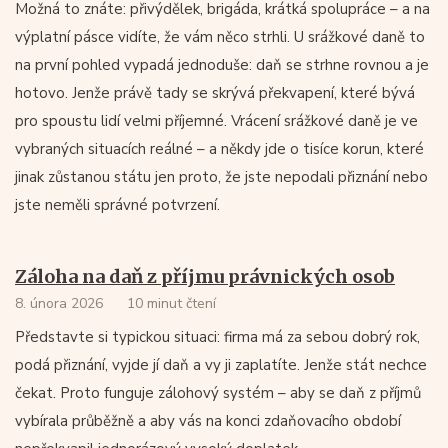
Možná to znáte: přivýdělek, brigáda, krátká spolupráce – a na
výplatní pásce vidíte, že vám něco strhli. U srážkové daně to
na první pohled vypadá jednoduše: daň se strhne rovnou a je
hotovo. Jenže právě tady se skrývá překvapení, které bývá
pro spoustu lidí velmi příjemné. Vrácení srážkové daně je ve
vybraných situacích reálné – a někdy jde o tisíce korun, které
jinak zůstanou státu jen proto, že jste nepodali přiznání nebo
jste neměli správné potvrzení.
Záloha na daň z příjmu právnických osob
8. února 2026
10 minut čtení
Představte si typickou situaci: firma má za sebou dobrý rok,
podá přiznání, vyjde jí daň a vy ji zaplatíte. Jenže stát nechce
čekat. Proto funguje zálohový systém – aby se daň z příjmů
vybírala průběžně a aby vás na konci zdaňovacího období