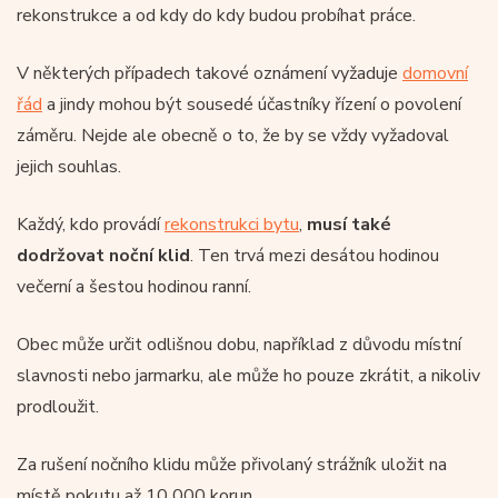
rekonstrukce a od kdy do kdy budou probíhat práce.
V některých případech takové oznámení vyžaduje
domovní
řád
a jindy mohou být sousedé účastníky řízení o povolení
záměru. Nejde ale obecně o to, že by se vždy vyžadoval
jejich souhlas.
Každý, kdo provádí
rekonstrukci bytu
,
musí také
dodržovat noční klid
. Ten trvá mezi desátou hodinou
večerní a šestou hodinou ranní.
Obec může určit odlišnou dobu, například z důvodu místní
slavnosti nebo jarmarku, ale může ho pouze zkrátit, a nikoliv
prodloužit.
Za rušení nočního klidu může přivolaný strážník uložit na
místě pokutu až 10 000 korun