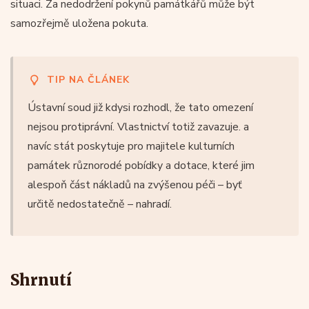
situaci. Za nedodržení pokynů památkářů může být
samozřejmě uložena pokuta.
TIP NA ČLÁNEK
Ústavní soud již kdysi rozhodl, že tato omezení
nejsou protiprávní. Vlastnictví totiž zavazuje. a
navíc stát poskytuje pro majitele kulturních
památek různorodé pobídky a dotace, které jim
alespoň část nákladů na zvýšenou péči – byť
určitě nedostatečně – nahradí.
Shrnutí