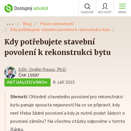
HLEDÁNÍ
MŮJ ÚČET
MENU
Blog
Právo nemovitostí
●●●
Kdy potřebujete stavební povolení k rekonstrukci bytu
Kdy potřebujete stavební
povolení k rekonstrukci bytu
JUDr. Ondřej Preuss, Ph.D.
ČAK 15597
AKTUALIZOVÁNO
8. září 2023
Shrnutí:
Ohledně stavebního povolení pro rekonstrukci
bytu panuje spousta nejasností.Na co se připravit, kdy
není třeba žádné povolení a kdy je nutné podat žádost o
povolení záměru? Na všechny otázky odpovíme v tomto
článku.