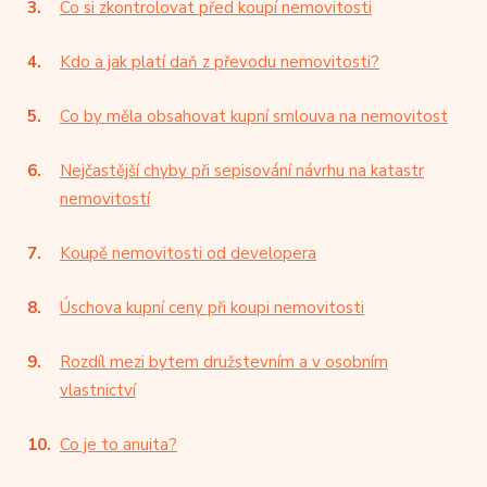
Co si zkontrolovat před koupí nemovitosti
Kdo a jak platí daň z převodu nemovitosti?
Co by měla obsahovat kupní smlouva na nemovitost
Nejčastější chyby při sepisování návrhu na katastr
nemovitostí
Koupě nemovitosti od developera
Úschova kupní ceny při koupi nemovitosti
Rozdíl mezi bytem družstevním a v osobním
vlastnictví
Co je to anuita?