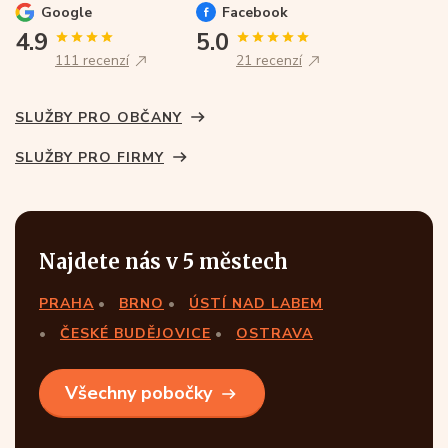
Google
Facebook
4.9
5.0
111 recenzí
21 recenzí
SLUŽBY PRO OBČANY
SLUŽBY PRO FIRMY
Najdete nás v 5 městech
PRAHA
BRNO
ÚSTÍ NAD LABEM
ČESKÉ BUDĚJOVICE
OSTRAVA
Všechny pobočky