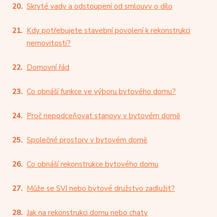
Skryté vady a odstoupení od smlouvy o dílo
Kdy potřebujete stavební povolení k rekonstrukci
nemovitosti?
Domovní řád
Co obnáší funkce ve výboru bytového domu?
Proč nepodceňovat stanovy v bytovém domě
Společné prostory v bytovém domě
Co obnáší rekonstrukce bytového domu
Může se SVJ nebo bytové družstvo zadlužit?
Jak na rekonstrukci domu nebo chaty