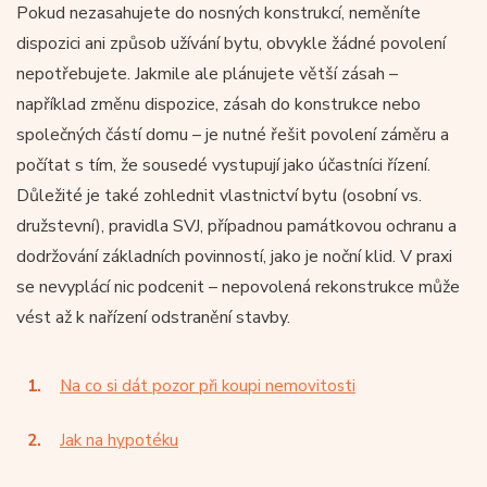
Pokud nezasahujete do nosných konstrukcí, neměníte
dispozici ani způsob užívání bytu, obvykle žádné povolení
nepotřebujete. Jakmile ale plánujete větší zásah –
například změnu dispozice, zásah do konstrukce nebo
společných částí domu – je nutné řešit povolení záměru a
počítat s tím, že sousedé vystupují jako účastníci řízení.
Důležité je také zohlednit vlastnictví bytu (osobní vs.
družstevní), pravidla SVJ, případnou památkovou ochranu a
dodržování základních povinností, jako je noční klid. V praxi
se nevyplácí nic podcenit – nepovolená rekonstrukce může
vést až k nařízení odstranění stavby.
Na co si dát pozor při koupi nemovitosti
Jak na hypotéku