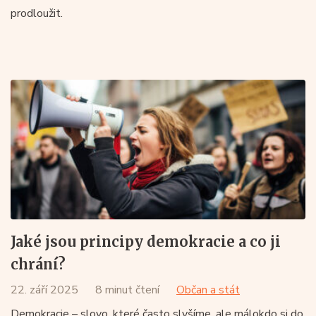
prodloužit.
Jaké jsou principy demokracie a co ji
chrání?
22. září 2025
8 minut čtení
Občan a stát
Demokracie – slovo, které často slyšíme, ale málokdo si do