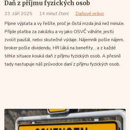
Daň z příjmu fyzických osob
23. září 2025
14 minut čtení
Daňové právo
Pípne výplata a vy řešíte, proč je čistá mzda jiná než minule.
Přijde platba za zakázku a vy jako OSVČ váháte, jestli
zvolit paušál, nebo skutečné výdaje. Nájemník pošle nájem,
broker pošle dividendu, HR láká na benefity… a z každé
téhle situace kouká daň z příjmu fyzických osob. A přesně
tady nastupuje náš průvodce daní z příjmu fyzických osob.