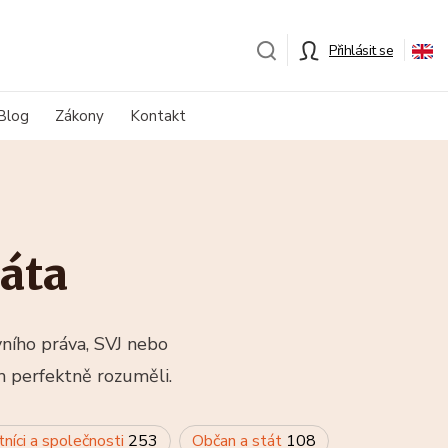
Přihlásit se
Blog
Zákony
Kontakt
áta
vního práva, SVJ nebo
m perfektně rozuměli.
tníci a společnosti
253
Občan a stát
108