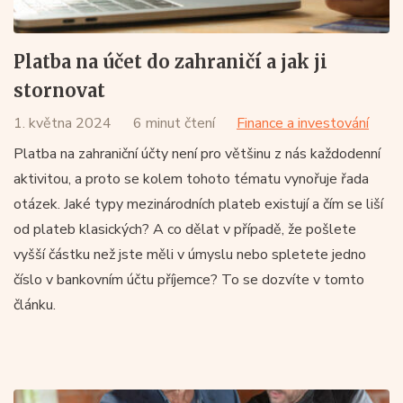
Platba na účet do zahraničí a jak ji
stornovat
1. května 2024
6 minut čtení
Finance a investování
Platba na zahraniční účty není pro většinu z nás každodenní
aktivitou, a proto se kolem tohoto tématu vynořuje řada
otázek. Jaké typy mezinárodních plateb existují a čím se liší
od plateb klasických? A co dělat v případě, že pošlete
vyšší částku než jste měli v úmyslu nebo spletete jedno
číslo v bankovním účtu příjemce? To se dozvíte v tomto
článku.