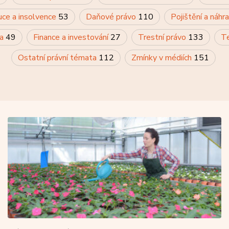
uce a insolvence
53
Daňové právo
110
Pojištění a náh
va
49
Finance a investování
27
Trestní právo
133
Te
Ostatní právní témata
112
Zmínky v médiích
151