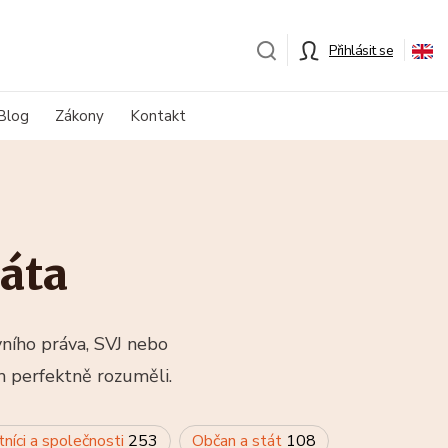
Přihlásit se
Blog
Zákony
Kontakt
áta
vního práva, SVJ nebo
m perfektně rozuměli.
tníci a společnosti
253
Občan a stát
108