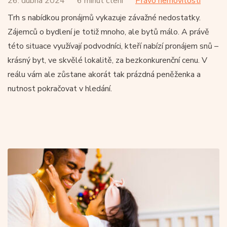
26. dubna 2024
6 minut čtení
Právo nemovitostí
Trh s nabídkou pronájmů vykazuje závažné nedostatky.
Zájemců o bydlení je totiž mnoho, ale bytů málo. A právě
této situace využívají podvodníci, kteří nabízí pronájem snů –
krásný byt, ve skvělé lokalitě, za bezkonkurenční cenu. V
reálu vám ale zůstane akorát tak prázdná peněženka a
nutnost pokračovat v hledání.