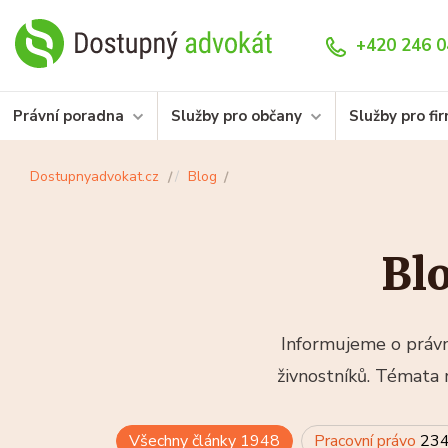
+420 246 0
Právní poradna
Služby pro občany
Služby pro fi
Dostupnyadvokat.cz
Blog
Bl
Informujeme o právní
živnostníků. Témata 
Všechny články
1948
Pracovní právo
23