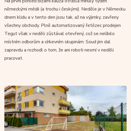
Na první pohled bizarní kauza otřásla minulý týden
německými médii (a trochu i českými). Neděle je v Německu
dnem klidu a v tento den jsou tak, až na výjimky, zavřeny
všechny obchody. Plně automatizovaný řetězec prodejen
Tegut však v neděli zůstával otevřený, což se nelíbilo
místním odborům a církevním skupinám. Soud jim dal
zapravdu a rozhodl o tom, že ani roboti nesmí v neděli
pracovat.