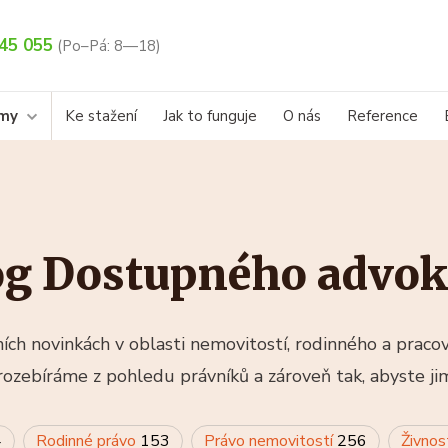
45 055
(Po–Pá: 8—18)
rmy
Ke stažení
Jak to funguje
O nás
Reference
og Dostupného advok
ch novinkách v oblasti nemovitostí, rodinného a praco
rozebíráme z pohledu právníků a zároveň tak, abyste ji
4
Rodinné právo
153
Právo nemovitostí
256
Živnos