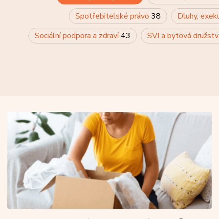
Spotřebitelské právo
38
Dluhy, exek
Sociální podpora a zdraví
43
SVJ a bytová družst