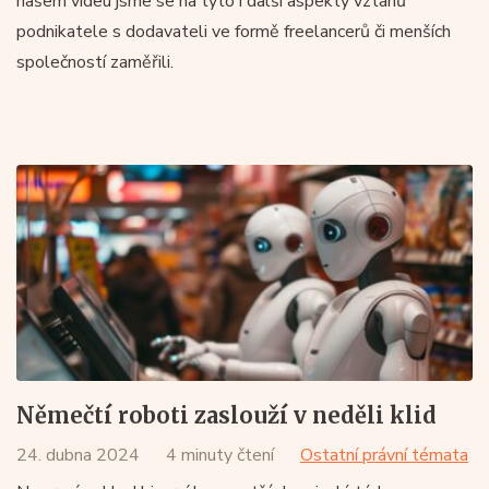
našem videu jsme se na tyto i další aspekty vztahů
podnikatele s dodavateli ve formě freelancerů či menších
společností zaměřili.
Němečtí roboti zaslouží v neděli klid
24. dubna 2024
4 minuty čtení
Ostatní právní témata