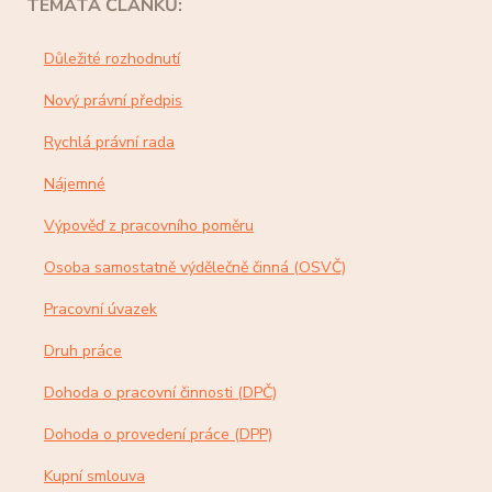
TÉMATA ČLÁNKŮ:
Důležité rozhodnutí
Nový právní předpis
Rychlá právní rada
Nájemné
Výpověď z pracovního poměru
Osoba samostatně výdělečně činná (OSVČ)
Pracovní úvazek
Druh práce
Dohoda o pracovní činnosti (DPČ)
Dohoda o provedení práce (DPP)
Kupní smlouva