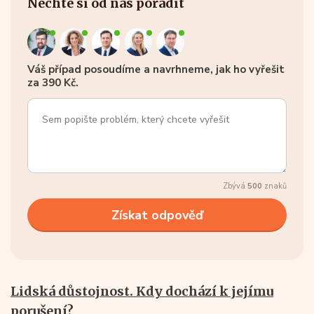
Nechte si od nás poradit
Váš případ posoudíme a navrhneme, jak ho vyřešit
za 390 Kč.
Zbývá
500
znaků
Lidská důstojnost. Kdy dochází k jejímu
porušení?