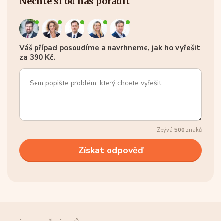
Nechte si od nás poradit
Váš případ posoudíme a navrhneme, jak ho vyřešit
za 390 Kč.
Zbývá
500
znaků