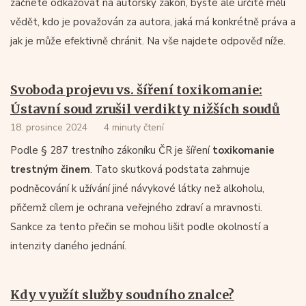
začnete odkazovat na autorský zákon, byste ale určitě měli
vědět, kdo je považován za autora, jaká má konkrétně práva a
jak je může efektivně chránit. Na vše najdete odpověď níže.
Svoboda projevu vs. šíření toxikomanie:
Ústavní soud zrušil verdikty nižších soudů
18. prosince 2024
4 minuty čtení
Podle § 287 trestního zákoníku ČR je šíření
toxikomanie
trestným činem
. Tato skutková podstata zahrnuje
podněcování k užívání jiné návykové látky než alkoholu,
přičemž cílem je ochrana veřejného zdraví a mravnosti.
Sankce za tento přečin se mohou lišit podle okolností a
intenzity daného jednání.
Kdy využít služby soudního znalce?