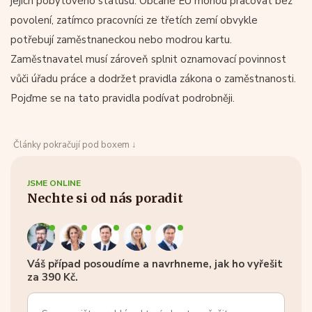
jejich pobytového statusu. Občané EU mohou pracovat bez
povolení, zatímco pracovníci ze třetích zemí obvykle
potřebují zaměstnaneckou nebo modrou kartu.
Zaměstnavatel musí zároveň splnit oznamovací povinnost
vůči úřadu práce a dodržet pravidla zákona o zaměstnanosti.
Pojďme se na tato pravidla podívat podrobněji.
Články pokračují pod boxem ↓
JSME ONLINE
Nechte si od nás poradit
Váš případ posoudíme a navrhneme, jak ho vyřešit
za 390 Kč.