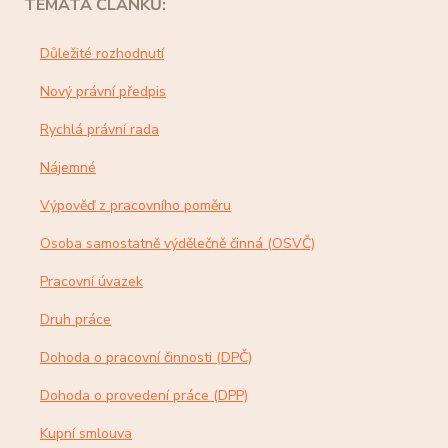
TÉMATA ČLÁNKŮ:
Důležité rozhodnutí
Nový právní předpis
Rychlá právní rada
Nájemné
Výpověď z pracovního poměru
Osoba samostatně výdělečně činná (OSVČ)
Pracovní úvazek
Druh práce
Dohoda o pracovní činnosti (DPČ)
Dohoda o provedení práce (DPP)
Kupní smlouva