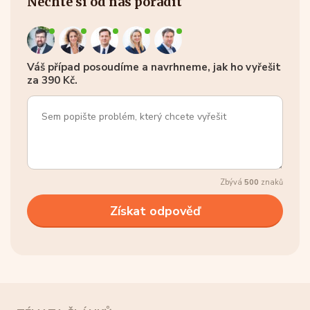
Nechte si od nás poradit
Váš případ posoudíme a navrhneme, jak ho vyřešit
za 390 Kč.
Zbývá
500
znaků