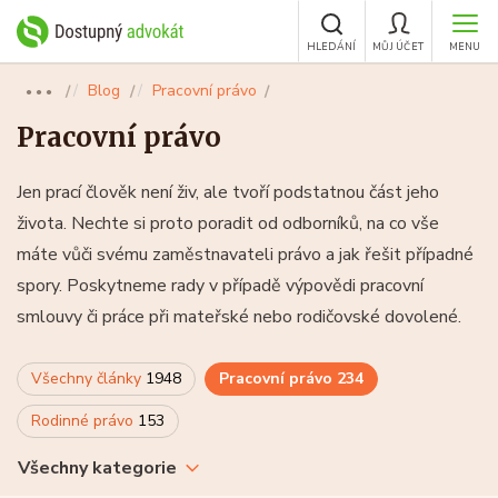
HLEDÁNÍ
MŮJ ÚČET
MENU
Blog
Pracovní právo
●●●
Pracovní právo
Jen prací člověk není živ, ale tvoří podstatnou část jeho
života. Nechte si proto poradit od odborníků, na co vše
máte vůči svému zaměstnavateli právo a jak řešit případné
spory. Poskytneme rady v případě výpovědi pracovní
smlouvy či práce při mateřské nebo rodičovské dovolené.
Všechny články
1948
Pracovní právo
234
Rodinné právo
153
Všechny kategorie